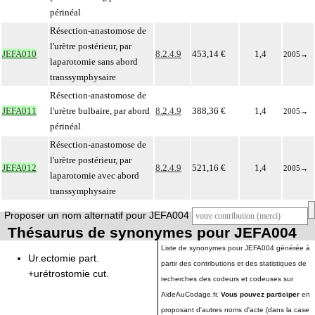
périnéal
Résection-anastomose de
l'urètre postérieur, par
JEFA010
8.2.4.9
453,14 €
1,4
2005
→
laparotomie sans abord
transsymphysaire
Résection-anastomose de
JEFA011
l'urètre bulbaire, par abord
8.2.4.9
388,36 €
1,4
2005
→
périnéal
Résection-anastomose de
l'urètre postérieur, par
JEFA012
8.2.4.9
521,16 €
1,4
2005
→
laparotomie avec abord
transsymphysaire
Proposer un nom alternatif pour JEFA004
Thésaurus de synonymes pour JEFA004
Liste de synonymes pour JEFA004 générée à
Ur.ectomie part.
partir des contributions et des statistiques de
+urétrostomie cut.
recherches des codeurs et codeuses sur
AideAuCodage.fr.
Vous pouvez participer
en
proposant d'autres noms d'acte (dans la case