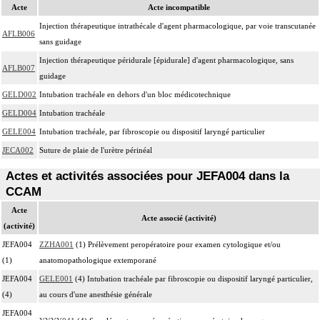
Acte
Acte incompatible
Injection thérapeutique intrathécale d'agent pharmacologique, par voie transcutanée
AFLB006
sans guidage
Injection thérapeutique péridurale [épidurale] d'agent pharmacologique, sans
AFLB007
guidage
GELD002
Intubation trachéale en dehors d'un bloc médicotechnique
GELD004
Intubation trachéale
GELE004
Intubation trachéale, par fibroscopie ou dispositif laryngé particulier
JECA002
Suture de plaie de l'urètre périnéal
Actes et activités associées pour JEFA004 dans la
CCAM
Acte
Acte associé (activité)
(activité)
JEFA004
ZZHA001
(1) Prélèvement peropératoire pour examen cytologique et/ou
(1)
anatomopathologique extemporané
JEFA004
GELE001
(4) Intubation trachéale par fibroscopie ou dispositif laryngé particulier,
(4)
au cours d'une anesthésie générale
JEFA004