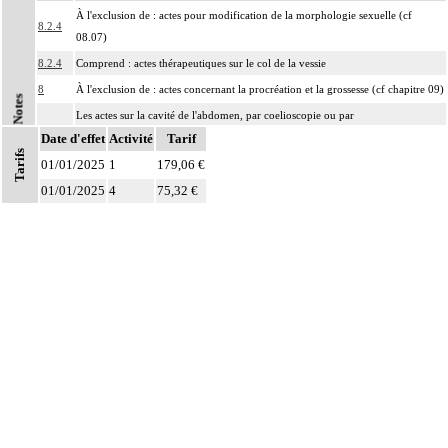
À l'exclusion de : actes pour modification de la morphologie sexuelle (cf
8.2.4
08.07)
8.2.4
Comprend : actes thérapeutiques sur le col de la vessie
8
À l'exclusion de : actes concernant la procréation et la grossesse (cf chapitre 09)
Notes
Les actes sur la cavité de l'abdomen, par coelioscopie ou par
8
Date d'effet
rétropéritonéoscopie incluent l'évacuation de collection intraabdominale
Activité
Tarif
Tarifs
associée, la toilette péritonéale et/ou la pose de drain.
01/01/2025
1
179,06 €
Les actes sur la cavité de l'abdomen, par abord direct incluent l'évacuation de
01/01/2025
4
75,32 €
8
collection intraabdominale associée, la toilette péritonéale et/ou la pose de
drain.