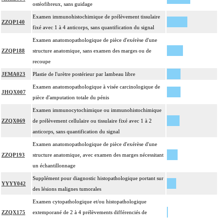
ostéofibreux, sans guidage
Examen immunohistochimique de prélèvement tissulaire
ZZQP140
fixé avec 1 à 4 anticorps, sans quantification du signal
Examen anatomopathologique de pièce d'exérèse d'une
ZZQP188
structure anatomique, sans examen des marges ou de
recoupe
JEMA023
Plastie de l'urètre postérieur par lambeau libre
Examen anatomopathologique à visée carcinologique de
JHQX007
pièce d'amputation totale du pénis
Examen immunocytochimique ou immunohistochimique
ZZQX069
de prélèvement cellulaire ou tissulaire fixé avec 1 à 2
anticorps, sans quantification du signal
Examen anatomopathologique de pièce d'exérèse d'une
ZZQP193
structure anatomique, avec examen des marges nécessitant
un échantillonnage
Supplément pour diagnostic histopathologique portant sur
YYYY042
des lésions malignes tumorales
Examen cytopathologique et/ou histopathologique
ZZQX175
extemporané de 2 à 4 prélèvements différenciés de