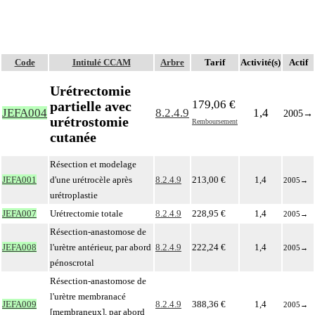
Code
Intitulé CCAM
Arbre
Tarif
Activité(s)
Actif
Urétrectomie
179,06 €
partielle avec
JEFA004
8.2.4.9
1,4
2005
→
urétrostomie
Remboursement
cutanée
Résection et modelage
JEFA001
d'une urétrocèle après
8.2.4.9
213,00 €
1,4
2005
→
urétroplastie
JEFA007
Urétrectomie totale
8.2.4.9
228,95 €
1,4
2005
→
Résection-anastomose de
JEFA008
l'urètre antérieur, par abord
8.2.4.9
222,24 €
1,4
2005
→
pénoscrotal
Résection-anastomose de
l'urètre membranacé
JEFA009
8.2.4.9
388,36 €
1,4
2005
→
[membraneux], par abord