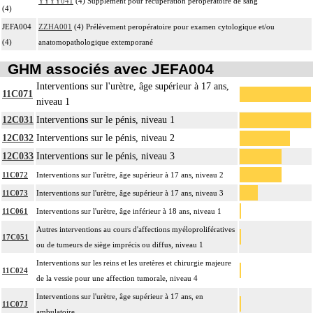
YYYY041
(4) Supplément pour récupération peropératoire de sang
(4)
JEFA004
ZZHA001
(4) Prélèvement peropératoire pour examen cytologique et/ou
(4)
anatomopathologique extemporané
GHM associés avec JEFA004
Interventions sur l'urètre, âge supérieur à 17 ans,
11C071
niveau 1
12C031
Interventions sur le pénis, niveau 1
12C032
Interventions sur le pénis, niveau 2
12C033
Interventions sur le pénis, niveau 3
11C072
Interventions sur l'urètre, âge supérieur à 17 ans, niveau 2
11C073
Interventions sur l'urètre, âge supérieur à 17 ans, niveau 3
11C061
Interventions sur l'urètre, âge inférieur à 18 ans, niveau 1
Autres interventions au cours d'affections myéloprolifératives
17C051
ou de tumeurs de siège imprécis ou diffus, niveau 1
Interventions sur les reins et les uretères et chirurgie majeure
11C024
de la vessie pour une affection tumorale, niveau 4
Interventions sur l'urètre, âge supérieur à 17 ans, en
11C07J
ambulatoire