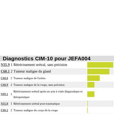
Diagnostics CIM-10 pour JEFA004
N35.9
1
Rétrécissement urétral, sans précision
C60.1
2
Tumeur maligne du gland
C68.0
2
Tumeur maligne de l'urètre
C60.9
2
Tumeur maligne de la verge, sans précision
Rétrécissement urétral après un acte à visée diagnostique et
N99.1
1
thérapeutique
N35.0
1
Rétrécissement urétral post-traumatique
C60.2
2
Tumeur maligne du corps de la verge