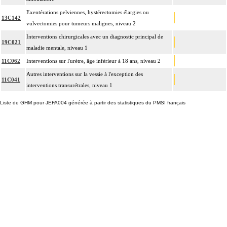
Exentérations pelviennes, hystérectomies élargies ou
13C142
vulvectomies pour tumeurs malignes, niveau 2
Interventions chirurgicales avec un diagnostic principal de
19C021
maladie mentale, niveau 1
11C062
Interventions sur l'urètre, âge inférieur à 18 ans, niveau 2
Autres interventions sur la vessie à l'exception des
11C041
interventions transurétrales, niveau 1
Liste de GHM pour JEFA004 générée à partir des statistiques du PMSI français