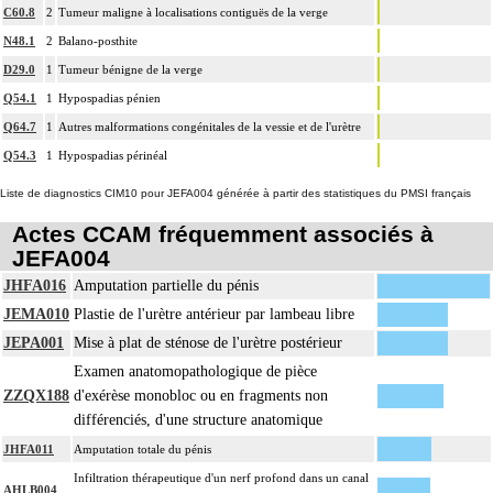
C60.8
2
Tumeur maligne à localisations contiguës de la verge
N48.1
2
Balano-posthite
D29.0
1
Tumeur bénigne de la verge
Q54.1
1
Hypospadias pénien
Q64.7
1
Autres malformations congénitales de la vessie et de l'urètre
Q54.3
1
Hypospadias périnéal
Liste de diagnostics CIM10 pour JEFA004 générée à partir des statistiques du PMSI français
Actes CCAM fréquemment associés à
JEFA004
JHFA016
Amputation partielle du pénis
JEMA010
Plastie de l'urètre antérieur par lambeau libre
JEPA001
Mise à plat de sténose de l'urètre postérieur
Examen anatomopathologique de pièce
ZZQX188
d'exérèse monobloc ou en fragments non
différenciés, d'une structure anatomique
JHFA011
Amputation totale du pénis
Infiltration thérapeutique d'un nerf profond dans un canal
AHLB004