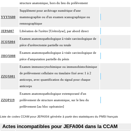
structure anatomique, hors du lieu du prélèvement
Supplément pour archivage numérique d'une
YYYY600
mammographie ou d'un examen scanographique ou
remnographique
JEPA007
Libération de l'urètre [Urétrolyse], par abord direct
Examen anatomopathologique à visée carcinologique de
JCQX004
pièce d'urétrectomie partielle ou totale
Examen anatomopathologique à visée carcinologique de
JHQX008
pièce d'amputation partielle du pénis
Examen immunocytochimique ou immunohistochimique
de prélèvement cellulaire ou tissulaire fixé avec 1 à 2
ZZQX081
anticorps, avec quantification du signal pour chaque
anticorps
Examen anatomopathologique extemporané d'un
ZZQP119
prélèvement de structure anatomique, sur le lieu du
prélèvement [au bloc opératoire]
Liste de codes CCAM pour JEFA004 générée à partir des statistiques du PMSI français
Actes incompatibles pour JEFA004 dans la CCAM