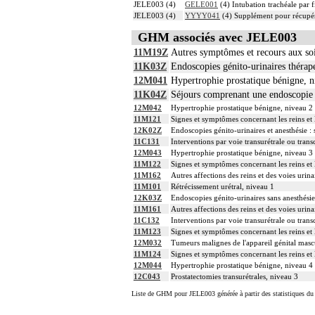
JELE003 (4)
GELE001
(4) Intubation trachéale par f
JELE003 (4)
YYYY041
(4) Supplément pour récupér
GHM associés avec JELE003
11M19Z
Autres symptômes et recours aux s
11K03Z
Endoscopies génito-urinaires thérape
12M041
Hypertrophie prostatique bénigne, n
11K04Z
Séjours comprenant une endoscopie g
12M042
Hypertrophie prostatique bénigne, niveau 2
11M121
Signes et symptômes concernant les reins et l
12K02Z
Endoscopies génito-urinaires et anesthésie :
11C131
Interventions par voie transurétrale ou trans
12M043
Hypertrophie prostatique bénigne, niveau 3
11M122
Signes et symptômes concernant les reins et l
11M162
Autres affections des reins et des voies urina
11M101
Rétrécissement urétral, niveau 1
12K03Z
Endoscopies génito-urinaires sans anesthésie
11M161
Autres affections des reins et des voies urina
11C132
Interventions par voie transurétrale ou trans
11M123
Signes et symptômes concernant les reins et l
12M032
Tumeurs malignes de l'appareil génital masc
11M124
Signes et symptômes concernant les reins et l
12M044
Hypertrophie prostatique bénigne, niveau 4
12C043
Prostatectomies transurétrales, niveau 3
Liste de GHM pour JELE003 générée à partir des statistiques du