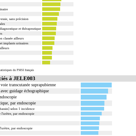
inaire
ssie, sans précision
sées
 diagnostique et thérapeutique
rs
 classée ailleurs
t implants urinaires
illeurs
tatistiques du PMSI français
iés à JELE003
r voie transcutanée suprapubienne
e avec guidage échographique
endoscopie
tique, par endoscopie
bassin] selon 1 incidence
l'urètre, par endoscopie
l'urètre, par endoscopie