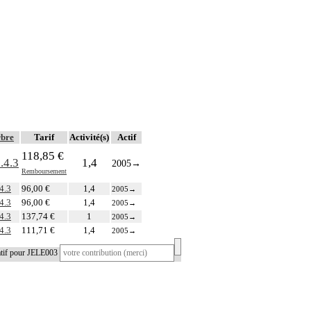
bre
Tarif
Activité(s)
Actif
118,85 €
.4.3
1,4
2005
→
Remboursement
.4.3
96,00 €
1,4
2005
→
.4.3
96,00 €
1,4
2005
→
.4.3
137,74 €
1
2005
→
.4.3
111,71 €
1,4
2005
→
atif pour JELE003