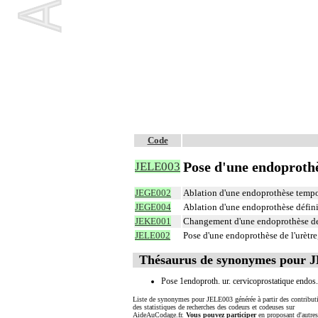
Code
Pose d'une endoprothè
JELE003
JEGE002
Ablation d'une endoprothèse tempor
JEGE004
Ablation d'une endoprothèse définit
JEKE001
Changement d'une endoprothèse de 
JELE002
Pose d'une endoprothèse de l'urètr
Thésaurus de synonymes pour 
Pose 1endoproth. ur. cervicoprostatique endos.
Liste de synonymes pour JELE003 générée à partir des contribut
des statistiques de recherches des codeurs et codeuses sur
AideAuCodage.fr.
Vous pouvez participer
en proposant d'autre