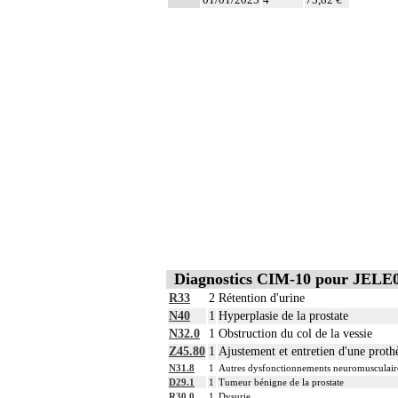
Diagnostics CIM-10 pour JELE
R33
2
Rétention d'urine
N40
1
Hyperplasie de la prostate
N32.0
1
Obstruction du col de la vessie
Z45.80
1
Ajustement et entretien d'une prothè
N31.8
1
Autres dysfonctionnements neuromusculaire
D29.1
1
Tumeur bénigne de la prostate
R30.0
1
Dysurie