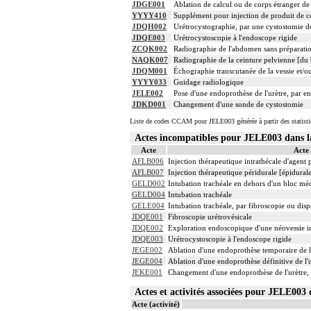
JDGE001
Ablation de calcul ou de corps étranger de 
YYYY410
Supplément pour injection de produit de c
JDQH002
Urétrocystographie, par une cystostomie d
JDQE003
Urétrocystoscopie à l'endoscope rigide
ZCQK002
Radiographie de l'abdomen sans préparati
NAQK007
Radiographie de la ceinture pelvienne [du 
JDQM001
Échographie transcutanée de la vessie et/ou
YYYY033
Guidage radiologique
JELE002
Pose d'une endoprothèse de l'urètre, par e
JDKD001
Changement d'une sonde de cystostomie
Liste de codes CCAM pour JELE003 générée à partir des statist
Actes incompatibles pour JELE003 dans
Acte
Acte
AFLB006
Injection thérapeutique intrathécale d'agent
AFLB007
Injection thérapeutique péridurale [épidura
GELD002
Intubation trachéale en dehors d'un bloc mé
GELD004
Intubation trachéale
GELE004
Intubation trachéale, par fibroscopie ou dispo
JDQE001
Fibroscopie urétrovésicale
JDQE002
Exploration endoscopique d'une néovessie in
JDQE003
Urétrocystoscopie à l'endoscope rigide
JEGE002
Ablation d'une endoprothèse temporaire de l
JEGE004
Ablation d'une endoprothèse définitive de l'
JEKE001
Changement d'une endoprothèse de l'urètre,
Actes et activités associées pour JELE00
Acte (activité)