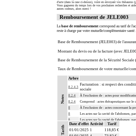
d'acte (dans la case ci-dessus), voire en envoyant vos thésaurus (
i
Vous gagnerez du temps lors de vos prochaines recherches et aide
autres codeurs, alors merci !
Remboursement de JELE003
La
base de remboursement
correspond au tarif de l'ac
reste à charge par votre mutuelle/complémentaire santé
Base de Remboursement (JELE003) de l'assura
Montant du devis ou de la facture (avec JELE0
Base de Remboursement de la Sécurité Social
Taux de Remboursement de votre mutuelle/com
Arbre
Facturation : si respect des condit
8.2.4.3
sociale
8.2.4
À l'exclusion de : actes pour modificati
Notes
8.2.4
Comprend : actes thérapeutiques sur le c
8
À l'exclusion de : actes concernant la pr
8
Les actes sur la cavité de l'abdomen, par
8
Les actes sur la cavité de l'abdomen, par
Date d'effet
Activité
Tarif
Tarifs
01/01/2025
1
118,85 €
01/01/2025
4
73,82 €