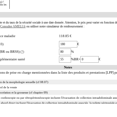
ci
) !
rez les
te et du taux de la sécurité sociale à une date donnée. Attention, le prix peut varier en fonction 
.
Consulter AMELI.fr
ou utiliser notre simulateur de remboursement :
nce maladie
118.85 €
03)
€
e (BR ou BRSS)
(?)
%
plémentaire santé
%BR+
€
Notes
ions de prise en charge mentionnées dans la liste des produits et prestations [LPP] pr
on de la morphologie sexuelle (cf 08.07)
ol de la vessie
ocréation et la grossesse (cf chapitre 09)
 coelioscopie ou par rétropéritonéoscopie incluent l'évacuation de collection intraabdominale associ
 abord direct incluent l'évacuation de collection intraabdominale associée, la toilette péritonéale e