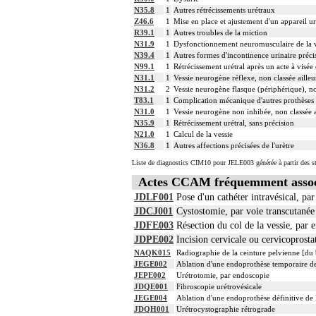
N35.8
1
Autres rétrécissements urétraux
Z46.6
1
Mise en place et ajustement d'un appareil ur
R39.1
1
Autres troubles de la miction
N31.9
1
Dysfonctionnement neuromusculaire de la ve
N39.4
1
Autres formes d'incontinence urinaire préci
N99.1
1
Rétrécissement urétral après un acte à visée
N31.1
1
Vessie neurogène réflexe, non classée ailleu
N31.2
2
Vessie neurogène flasque (périphérique), non
T83.1
1
Complication mécanique d'autres prothèses e
N31.0
1
Vessie neurogène non inhibée, non classée a
N35.9
1
Rétrécissement urétral, sans précision
N21.0
1
Calcul de la vessie
N36.8
1
Autres affections précisées de l'urètre
Liste de diagnostics CIM10 pour JELE003 générée à partir des s
Actes CCAM fréquemment assoc
JDLF001
Pose d'un cathéter intravésical, pa
JDCJ001
Cystostomie, par voie transcutané
JDFE003
Résection du col de la vessie, par 
JDPE002
Incision cervicale ou cervicoprosta
NAQK015
Radiographie de la ceinture pelvienne [du 
JEGE002
Ablation d'une endoprothèse temporaire de 
JEPE002
Urétrotomie, par endoscopie
JDQE001
Fibroscopie urétrovésicale
JEGE004
Ablation d'une endoprothèse définitive de 
JDQH001
Urétrocystographie rétrograde