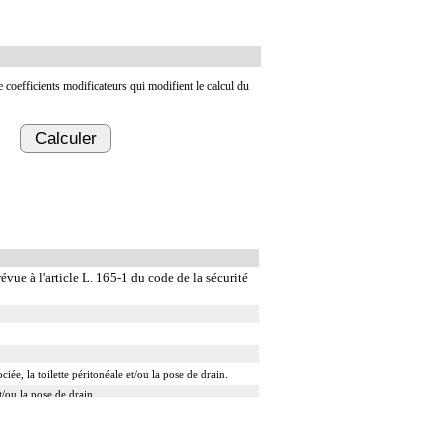
de coefficients modificateurs qui modifient le calcul du
Calculer
évue à l'article L. 165-1 du code de la sécurité
ée, la toilette péritonéale et/ou la pose de drain.
t/ou la pose de drain.