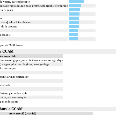
la vessie, par endoscopie
ontraste radiologique pour urétrocystographie rétrograde
éjà en place
on
bassin] selon 2 incidences
 de la prostate
ndoscopie
iques du PMSI français
 la CCAM
 incompatible
 pharmacologique, par voie transcutanée sans guidage
le] d'agent pharmacologique, sans guidage
dicotechnique
sitif laryngé particulier
testinale
'urètre, par endoscopie
urètre, par endoscopie
 par endoscopie
3 dans la CCAM
Acte associé (activité)