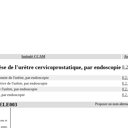
Intitulé CCAM
Ar
se de l'urètre cervicoprostatique, par endoscopie
8.2
aire de l'urètre, par endoscopie
8.2
ive de l'urètre, par endoscopie
8.2
l'urètre, par endoscopie
8.2
e, par endoscopie
8.2
JELE003
Proposer un nom altern
ions et
s noms