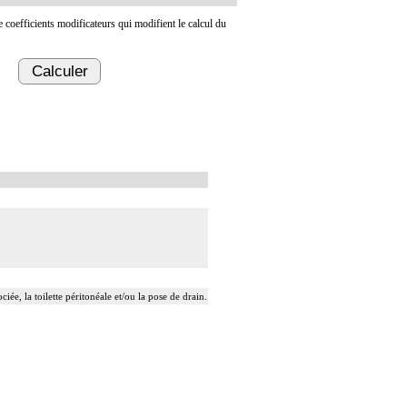
de coefficients modificateurs qui modifient le calcul du
Calculer
ée, la toilette péritonéale et/ou la pose de drain.
t/ou la pose de drain.