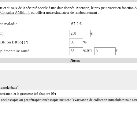
te et du taux de la sécurité sociale à une date donnée. Attention, le prix peut varier en fonction 
.
Consulter AMELI.fr
ou utiliser notre simulateur de remboursement :
ce maladie
167.2 €
1)
€
e (BR ou BRSS)
(?)
%
plémentaire santé
%BR+
€
Notes
 homolatérale]
ocréation et la grossesse (cf chapitre 09)
 coelioscopie ou par rétropéritonéoscopie incluent l'évacuation de collection intraabdominale associ
 abord direct incluent l'évacuation de collection intraabdominale associée, la toilette péritonéale e