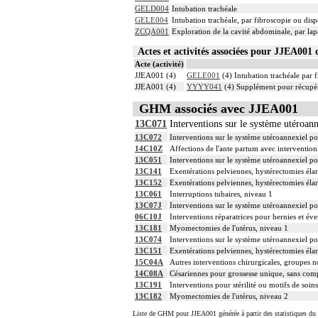
GELD004
Intubation trachéale
GELE004
Intubation trachéale, par fibroscopie ou dispo
ZCQA001
Exploration de la cavité abdominale, par la
Actes et activités associées pour JJEA00
Acte (activité)
JJEA001 (4)
GELE001
(4) Intubation trachéale par f
JJEA001 (4)
YYYY041
(4) Supplément pour récupér
GHM associés avec JJEA001
13C071
Interventions sur le système utéroann
13C072
Interventions sur le système utéroannexiel po
14C10Z
Affections de l'ante partum avec intervention
13C051
Interventions sur le système utéroannexiel p
13C141
Exentérations pelviennes, hystérectomies él
13C152
Exentérations pelviennes, hystérectomies éla
13C061
Interruptions tubaires, niveau 1
13C07J
Interventions sur le système utéroannexiel po
06C10J
Interventions réparatrices pour hernies et éve
13C181
Myomectomies de l'utérus, niveau 1
13C074
Interventions sur le système utéroannexiel po
13C151
Exentérations pelviennes, hystérectomies éla
15C04A
Autres interventions chirurgicales, groupes n
14C08A
Césariennes pour grossesse unique, sans compl
13C191
Interventions pour stérilité ou motifs de soins
13C182
Myomectomies de l'utérus, niveau 2
Liste de GHM pour JJEA001 générée à partir des statistiques du