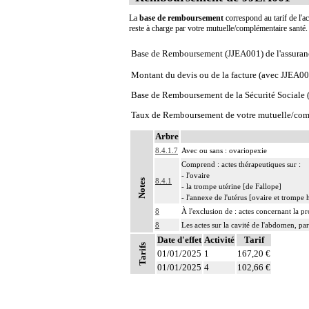
La
base de remboursement
correspond au tarif de l'ac
reste à charge par votre mutuelle/complémentaire santé
Base de Remboursement (JJEA001) de l'assuran
Montant du devis ou de la facture (avec JJEA00
Base de Remboursement de la Sécurité Social
Taux de Remboursement de votre mutuelle/com
Arbre
8.4.1.7
Avec ou sans : ovariopexie
Comprend : actes thérapeutiques sur :
- l'ovaire
8.4.1
Notes
- la trompe utérine [de Fallope]
- l'annexe de l'utérus [ovaire et trompe
8
À l'exclusion de : actes concernant la pr
8
Les actes sur la cavité de l'abdomen, par
8
Date d'effet
Les actes sur la cavité de l'abdomen, par
Activité
Tarif
Tarifs
01/01/2025
1
167,20 €
01/01/2025
4
102,66 €