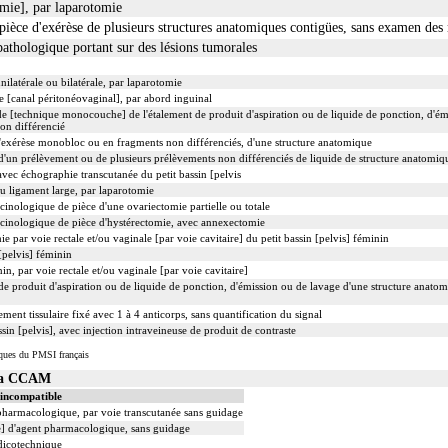
mie], par laparotomie
èce d'exérèse de plusieurs structures anatomiques contigües, sans examen des
athologique portant sur des lésions tumorales
ilatérale ou bilatérale, par laparotomie
e [canal péritonéovaginal], par abord inguinal
 [technique monocouche] de l'étalement de produit d'aspiration ou de liquide de ponction, d'ém
on différencié
xérèse monobloc ou en fragments non différenciés, d'une structure anatomique
'un prélèvement ou de plusieurs prélèvements non différenciés de liquide de structure anatomiq
vec échographie transcutanée du petit bassin [pelvis
u ligament large, par laparotomie
nologique de pièce d'une ovariectomie partielle ou totale
inologique de pièce d'hystérectomie, avec annexectomie
par voie rectale et/ou vaginale [par voie cavitaire] du petit bassin [pelvis] féminin
[pelvis] féminin
in, par voie rectale et/ou vaginale [par voie cavitaire]
e produit d'aspiration ou de liquide de ponction, d'émission ou de lavage d'une structure anato
t tissulaire fixé avec 1 à 4 anticorps, sans quantification du signal
in [pelvis], avec injection intraveineuse de produit de contraste
iques du PMSI français
 la CCAM
 incompatible
 pharmacologique, par voie transcutanée sans guidage
le] d'agent pharmacologique, sans guidage
dicotechnique