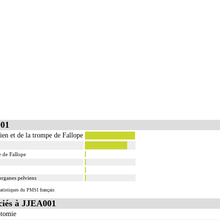
001
rien et de la trompe de Fallope
e de Fallope
organes pelviens
atistiques du PMSI français
iés à JJEA001
otomie