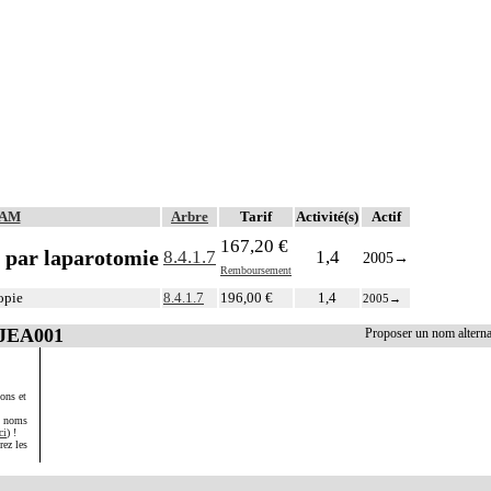
CAM
Arbre
Tarif
Activité(s)
Actif
167,20 €
, par laparotomie
8.4.1.7
1,4
2005
→
Remboursement
opie
8.4.1.7
196,00 €
1,4
2005
→
JJEA001
Proposer un nom altern
ons et
s noms
ci
) !
rez les