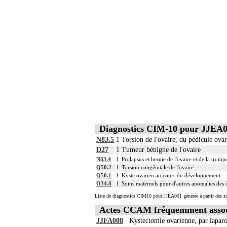
Diagnostics CIM-10 pour JJEA
N83.5
1
Torsion de l'ovaire, du pédicule ova
D27
1
Tumeur bénigne de l'ovaire
N83.4
1
Prolapsus et hernie de l'ovaire et de la tromp
Q50.2
1
Torsion congénitale de l'ovaire
Q50.1
1
Kyste ovarien au cours du développement
O34.8
1
Soins maternels pour d'autres anomalies des 
Liste de diagnostics CIM10 pour JJEA001 générée à partir des st
Actes CCAM fréquemment assoc
JJFA008
Kystectomie ovarienne, par lapar