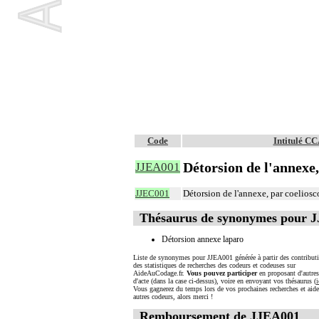
Code
Intitulé C
Détorsion de l'annexe
JJEA001
JJEC001
Détorsion de l'annexe, par coeliosc
Thésaurus de synonymes pour 
Détorsion annexe laparo
Liste de synonymes pour JJEA001 générée à partir des contributi
des statistiques de recherches des codeurs et codeuses sur
AideAuCodage.fr.
Vous pouvez participer
en proposant d'autre
d'acte (dans la case ci-dessus), voire en envoyant vos thésaurus (
i
Vous gagnerez du temps lors de vos prochaines recherches et aide
autres codeurs, alors merci !
Remboursement de JJEA001