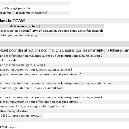
sitif laryngé particulier
parotomie [Laparotomie exploratrice]
1 dans la CCAM
Acte associé (activité)
ibroscopie ou dispositif laryngé particulier, au cours d'une anesthésie générale
ation peropératoire de sang
exiel pour des affections non malignes, autres que les interruptions tubaires, n
ur des affections non malignes, autres que les interruptions tubaires, niveau 2
 chirurgicale
our des tumeurs malignes, niveau 1
argies ou vulvectomies pour tumeurs malignes, niveau 1
rgies ou vulvectomies pour affections non malignes, niveau 2
ur des affections non malignes, autres que les interruptions tubaires, en ambulatoire
ntrations, âge inférieur à 18 ans, en ambulatoire
ur des affections non malignes, autres que les interruptions tubaires, niveau 4
rgies ou vulvectomies pour affections non malignes, niveau 1
ouveau-nés 1 à 7, sans complication significative
ication significative
 liés à la reproduction, niveau 1
 PMSI français