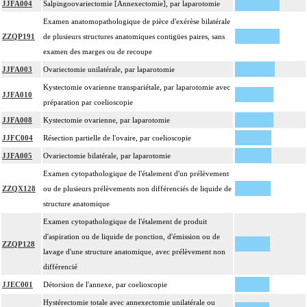
JJFA004
Salpingoovariectomie [Annexectomie], par laparotomie
Examen anatomopathologique de pièce d'exérèse bilatérale
ZZQP191
de plusieurs structures anatomiques contigües paires, sans
examen des marges ou de recoupe
JJFA003
Ovariectomie unilatérale, par laparotomie
Kystectomie ovarienne transpariétale, par laparotomie avec
JJFA010
préparation par coelioscopie
JJFA008
Kystectomie ovarienne, par laparotomie
JJFC004
Résection partielle de l'ovaire, par coelioscopie
JJFA005
Ovariectomie bilatérale, par laparotomie
Examen cytopathologique de l'étalement d'un prélèvement
ZZQX128
ou de plusieurs prélèvements non différenciés de liquide de
structure anatomique
Examen cytopathologique de l'étalement de produit
d'aspiration ou de liquide de ponction, d'émission ou de
ZZQP128
lavage d'une structure anatomique, avec prélèvement non
différencié
JJEC001
Détorsion de l'annexe, par coelioscopie
Hystérectomie totale avec annexectomie unilatérale ou