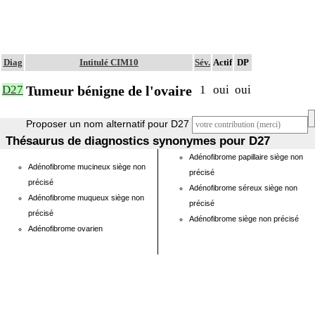
Diag
Intitulé CIM10
Sév.
Actif
DP
Tumeur bénigne de l'ovaire
D27
1
oui
oui
Proposer un nom alternatif pour D27
Thésaurus de diagnostics synonymes pour D27
Adénofibrome papillaire siège non
Adénofibrome mucineux siège non
précisé
précisé
Adénofibrome séreux siège non
Adénofibrome muqueux siège non
précisé
précisé
Adénofibrome siège non précisé
Adénofibrome ovarien