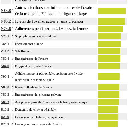
trompe de Fallope
Autres affections non inflammatoires de l'ovaire,
N83.8
1
de la trompe de Fallope et du ligament large
N83.2
1
Kystes de l'ovaire, autres et sans précision
N73.6
1
Adhérences pelvi-péritonéales chez la femme
N70.1
1
Salpingite et ovarite chroniques
N83.1
1
Kyste du corps jaune
Z30.2
1
Stérilisation
N80.1
1
Endométriose de l'ovaire
N84.0
1
Polype du corps de l'utérus
Adhérences pelvi-péritonéales après un acte à visée
N99.4
1
diagnostique et thérapeutique
N83.0
1
Kyste folliculaire de l'ovaire
N80.3
1
Endométriose du péritoine pelvien
N83.3
1
Atrophie acquise de l'ovaire et de la trompe de Fallope
R10.2
1
Douleur pelvienne et périnéale
D25.9
1
Léiomyome de l'utérus, sans précision
D25.2
1
Léiomyome sous-séreux de l'utérus