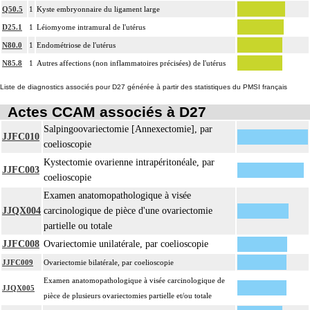
Q50.5
1
Kyste embryonnaire du ligament large
D25.1
1
Léiomyome intramural de l'utérus
N80.0
1
Endométriose de l'utérus
N85.8
1
Autres affections (non inflammatoires précisées) de l'utérus
Liste de diagnostics associés pour D27 générée à partir des statistiques du PMSI français
Actes CCAM associés à D27
Salpingoovariectomie [Annexectomie], par
JJFC010
coelioscopie
Kystectomie ovarienne intrapéritonéale, par
JJFC003
coelioscopie
Examen anatomopathologique à visée
JJQX004
carcinologique de pièce d'une ovariectomie
partielle ou totale
JJFC008
Ovariectomie unilatérale, par coelioscopie
JJFC009
Ovariectomie bilatérale, par coelioscopie
Examen anatomopathologique à visée carcinologique de
JJQX005
pièce de plusieurs ovariectomies partielle et/ou totale