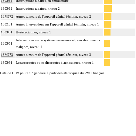
13C06J
Interruptions tubaires, en ambulatoire
13C062
Interruptions tubaires, niveau 2
13M072
Autres tumeurs de l'appareil génital féminin, niveau 2
13C131
Autres interventions sur l'appareil génital féminin, niveau 1
13C031
Hystérectomies, niveau 1
Interventions sur le système utéroannexiel pour des tumeurs
13C051
malignes, niveau 1
13M073
Autres tumeurs de l'appareil génital féminin, niveau 3
13C091
Laparoscopies ou coelioscopies diagnostiques, niveau 1
Liste de GHM pour D27 générée à partir des statistiques du PMSI français