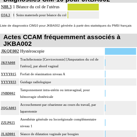
N88.3
1
Béance du col de l'utérus
O34.3
1
Soins maternels pour béance du col
Liste de diagnostics CIM10 pour JKBA002 générée à partir des statistiques du PMSI français
Actes CCAM fréquemment associés à
JKBA002
JKQE002
Hystéroscopie
Trachélectomie [Cervicectomie] [Amputation du col de
JKFA008
l'utérus], par abord vaginal
YYYY015
Forfait de réanimation niveau A
YYYY033
Guidage radiologique
Tamponnement intra-utérin ou intravaginal, pour
JNBD002
hémorragie obstétricale
Accouchement par césarienne au cours du travail, par
JQGA003
laparotomie
Anesthésie générale ou locorégionale complémentaire
ZZLP025
niveau 1
JLAD001
Séance de dilatation vaginale par bougies