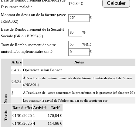
Base de Remboursement (JKBA002) de
Calculer
176.84 €
l'assurance maladie
Montant du devis ou de la facture (avec
€
JKBA002)
Base de Remboursement de la Sécurité
%
Sociale (BR ou BRSS)
(?)
%BR+
Taux de Remboursement de votre
mutuelle/complémentaire santé
€
Arbre
Notes
Opération selon Benson
8.4.3.9
À l'exclusion de : suture immédiate de déchirure obstétricale du col de l'utérus
8.4.3.9
(JNCA001)
8
À l'exclusion de : actes concernant la procréation et la grossesse (cf chapitre 09)
Notes
Les actes sur la cavité de l'abdomen, par coelioscopie ou par
8
Date d'effet
rétropéritonéoscopie incluent l'évacuation de collection intraabdominale
Activité
Tarif
Tarifs
associée, la toilette péritonéale et/ou la pose de drain.
01/01/2025
1
176,84 €
Les actes sur la cavité de l'abdomen, par abord direct incluent l'évacuation de
01/01/2025
4
114,66 €
8
collection intraabdominale associée, la toilette péritonéale et/ou la pose de
drain.