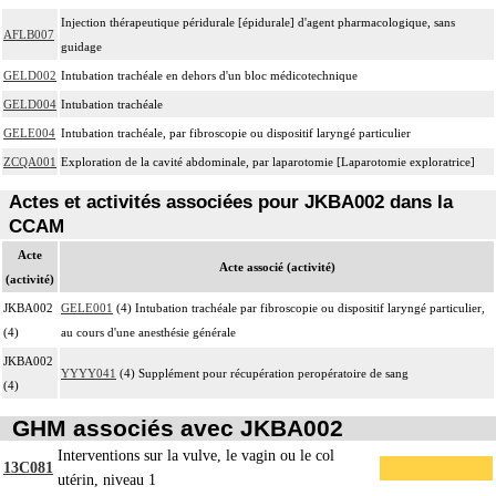
Injection thérapeutique péridurale [épidurale] d'agent pharmacologique, sans
AFLB007
guidage
GELD002
Intubation trachéale en dehors d'un bloc médicotechnique
GELD004
Intubation trachéale
GELE004
Intubation trachéale, par fibroscopie ou dispositif laryngé particulier
ZCQA001
Exploration de la cavité abdominale, par laparotomie [Laparotomie exploratrice]
Actes et activités associées pour JKBA002 dans la
CCAM
Acte
Acte associé (activité)
(activité)
JKBA002
GELE001
(4) Intubation trachéale par fibroscopie ou dispositif laryngé particulier,
(4)
au cours d'une anesthésie générale
JKBA002
YYYY041
(4) Supplément pour récupération peropératoire de sang
(4)
GHM associés avec JKBA002
Interventions sur la vulve, le vagin ou le col
13C081
utérin, niveau 1