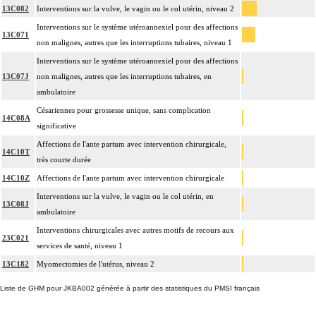
13C082
Interventions sur la vulve, le vagin ou le col utérin, niveau 2
Interventions sur le système utéroannexiel pour des affections
13C071
non malignes, autres que les interruptions tubaires, niveau 1
Interventions sur le système utéroannexiel pour des affections
13C07J
non malignes, autres que les interruptions tubaires, en
ambulatoire
Césariennes pour grossesse unique, sans complication
14C08A
significative
Affections de l'ante partum avec intervention chirurgicale,
14C10T
très courte durée
14C10Z
Affections de l'ante partum avec intervention chirurgicale
Interventions sur la vulve, le vagin ou le col utérin, en
13C08J
ambulatoire
Interventions chirurgicales avec autres motifs de recours aux
23C021
services de santé, niveau 1
13C182
Myomectomies de l'utérus, niveau 2
Liste de GHM pour JKBA002 générée à partir des statistiques du PMSI français