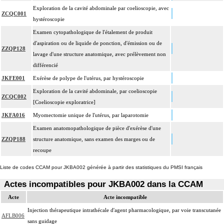
Exploration de la cavité abdominale par coelioscopie, avec
ZCQC001
hystéroscopie
Examen cytopathologique de l'étalement de produit
d'aspiration ou de liquide de ponction, d'émission ou de
ZZQP128
lavage d'une structure anatomique, avec prélèvement non
différencié
JKFE001
Exérèse de polype de l'utérus, par hystéroscopie
Exploration de la cavité abdominale, par coelioscopie
ZCQC002
[Coelioscopie exploratrice]
JKFA016
Myomectomie unique de l'utérus, par laparotomie
Examen anatomopathologique de pièce d'exérèse d'une
ZZQP188
structure anatomique, sans examen des marges ou de
recoupe
Liste de codes CCAM pour JKBA002 générée à partir des statistiques du PMSI français
Actes incompatibles pour JKBA002 dans la CCAM
Acte
Acte incompatible
Injection thérapeutique intrathécale d'agent pharmacologique, par voie transcutanée
AFLB006
sans guidage