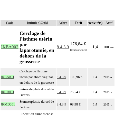
Code
Intitulé CCAM
Arbre
Tarif
Activité(s)
Actif
Cerclage de
l'isthme utérin
176,84 €
par
JKBA002
8.4.3.9
1,4
2005
→
laparotomie, en
Remboursement
dehors de la
grossesse
Cerclage de l'isthme
JKBA001
utérin par abord vaginal,
8.4.3.9
100,96 €
1,4
2005
→
en dehors de la grossesse
Suture de plaie du col de
JKCD001
8.4.3.9
75,54 €
1,4
2005
→
l'utérus
Stomatoplastie du col de
JKMD001
8.4.3.9
68,98 €
1,4
2005
→
l'utérus
Libération d'une sténose