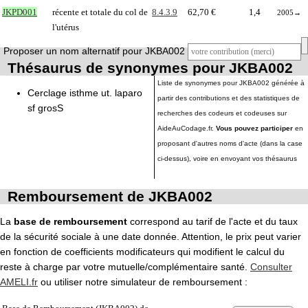
JKPD001
récente et totale du col de
8.4.3.9
62,70 €
1,4
2005
→
l'utérus
Proposer un nom alternatif pour JKBA002
Thésaurus de synonymes pour JKBA002
Liste de synonymes pour JKBA002 générée à
Cerclage isthme ut. laparo
partir des contributions et des statistiques de
sf grosS
recherches des codeurs et codeuses sur
AideAuCodage.fr.
Vous pouvez participer
en
proposant d'autres noms d'acte (dans la case
ci-dessus), voire en envoyant vos thésaurus
Remboursement de JKBA002
La
base de remboursement
correspond au tarif de l'acte et du taux
de la sécurité sociale à une date donnée. Attention, le prix peut varier
en fonction de coefficients modificateurs qui modifient le calcul du
reste à charge par votre mutuelle/complémentaire santé.
Consulter
AMELI.fr
ou utiliser notre simulateur de remboursement :