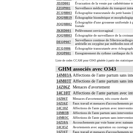
JDJD001
Évacuation de la vessie par cathétérisme t
ZZQP001
Surveillance médicalisée du transport intra
ZCQM003
Échographie transcutanée du petit bassin 
JQQM019
Échographie biométrique et morphologique
Échographie d'une grossesse unifoetale à p
JQQM002
foetale
JKHD001
Prélèvement cervicovaginal
JQQM003
Échographie de surveillance de la croissan
Surveillance continue de l'électrocardiogra
DEQP007
artérielle en oxygène par méthodes non ef
ZCQJ006
Échographie transcutanée avec échographie 
JQQP001
Enregistrement du rythme cardiaque du foe
Liste de codes CCAM pour O343 générée à partir des statistique
GHM associés avec O343
14M03A
Affections de l'ante partum sans int
14M03T
Affections de l'ante partum sans int
14Z06Z
Menaces d'avortement
14C10T
Affections de l'ante partum avec int
14Z06T
Menaces d'avortement, très courte durée
14Z16Z
Faux travail et menaces d'accouchements p
14C10Z
Affections de l'ante partum avec interventio
14M03B
Affections de l'ante partum sans interventio
14M03C
Affections de l'ante partum sans interventi
14Z10A
Accouchements par voie basse avec naissanc
14C05Z
Avortements avec aspiration ou curetage ou
14Z16T
Faux travail et menaces d'accouchements pr