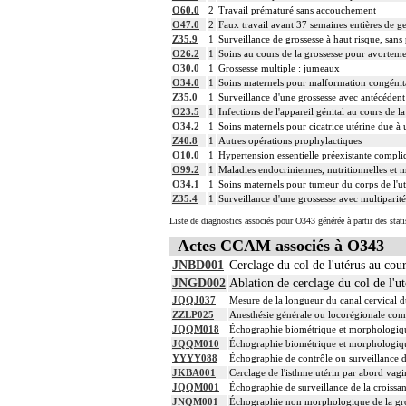
O60.0
2
Travail prématuré sans accouchement
O47.0
2
Faux travail avant 37 semaines entières de 
Z35.9
1
Surveillance de grossesse à haut risque, sans
O26.2
1
Soins au cours de la grossesse pour avorteme
O30.0
1
Grossesse multiple : jumeaux
O34.0
1
Soins maternels pour malformation congénita
Z35.0
1
Surveillance d'une grossesse avec antécédent d
O23.5
1
Infections de l'appareil génital au cours de la
O34.2
1
Soins maternels pour cicatrice utérine due à 
Z40.8
1
Autres opérations prophylactiques
O10.0
1
Hypertension essentielle préexistante compliq
O99.2
1
Maladies endocriniennes, nutritionnelles et 
O34.1
1
Soins maternels pour tumeur du corps de l'u
Z35.4
1
Surveillance d'une grossesse avec multiparité
Liste de diagnostics associés pour O343 générée à partir des stat
Actes CCAM associés à O343
JNBD001
Cerclage du col de l'utérus au cour
JNGD002
Ablation de cerclage du col de l'ut
JQQJ037
Mesure de la longueur du canal cervical du
ZZLP025
Anesthésie générale ou locorégionale com
JQQM018
Échographie biométrique et morphologique
JQQM010
Échographie biométrique et morphologiqu
YYYY088
Échographie de contrôle ou surveillance d
JKBA001
Cerclage de l'isthme utérin par abord vagi
JQQM001
Échographie de surveillance de la croissan
JNQM001
Échographie non morphologique de la gro