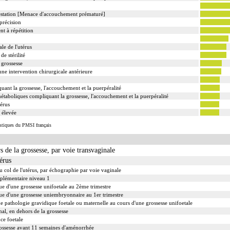
gestation [Menace d'accouchement prématuré]
 précision
nt à répétition
le de l'utérus
e stérilité
 grossesse
une intervention chirurgicale antérieure
uant la grossesse, l'accouchement et la puerpéralité
métaboliques compliquant la grossesse, l'accouchement et la puerpéralité
térus
 élevée
istiques du PMSI français
s de la grossesse, par voie transvaginale
érus
 col de l'utérus, par échographie par voie vaginale
plémentaire niveau 1
 d'une grossesse unifoetale au 2ème trimestre
e d'une grossesse uniembryonnaire au 1er trimestre
e pathologie gravidique foetale ou maternelle au cours d'une grossesse unifoetale
nal, en dehors de la grossesse
ce foetale
ssesse avant 11 semaines d'aménorrhée