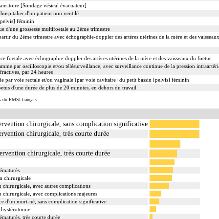
ransitoire [Sondage vésical évacuateur]
hospitalier d'un patient non ventilé
[pelvis] féminin
 d'une grossesse multifoetale au 2ème trimestre
artir du 2ème trimestre avec échographie-doppler des artères utérines de la mère et des vaisseau
ce foetale avec échographie-doppler des artères utérines de la mère et des vaisseaux du foetus
mme par oscilloscopie et/ou télésurveillance, avec surveillance continue de la pression intraartérie
fractives, par 24 heures
par voie rectale et/ou vaginale [par voie cavitaire] du petit bassin [pelvis] féminin
tus d'une durée de plus de 20 minutes, en dehors du travail
s du PMSI français
ervention chirurgicale, sans complication significative
ervention chirurgicale, très courte durée
ervention chirurgicale, très courte durée
rématurés
n chirurgicale
n chirurgicale, avec autres complications
on chirurgicale, avec complications majeures
e d'un mort-né, sans complication significative
 hystérotomie
ématurés, très courte durée