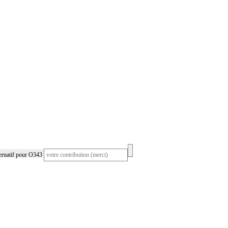
ernatif pour O343
ur O343 générée à partir des contributions et des
rches des codeurs et codeuses sur AideAuCodage.fr.
per
en proposant d'autres noms de diagnostics (dans
ire en envoyant vos thésaurus (
ici
) ! Vous gagnerez du
haines recherches et aiderez les autres codeurs, alors