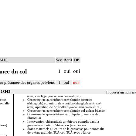
CIM10
Sév.
Actif
DP
nce du col
1
oui
oui
ou présumée des organes pelviens
1
oui
non
r O343
Proposer un nom alt
cerclage
Liste de synonymes po
(avec)
(avec ou sans béance du col)
statistiques de reche
Grossesse
compliquée cicatrice
ention
(unique)
(utérine)
Vous pouvez partici
omalie
col utérin
(chirurgicale)
(intervention chirurgicale antérieure)
la case ci-dessus), vo
opération de Shirodkar
(avec)
(avec ou sans béance du col)
temps lors de vos proc
Grossesse
compliquée col utérin béance
(unique)
(utérine)
merci !
Grossesse
compliquée opération de
(unique)
(utérine)
Shirodkar
Intervention chirurgicale antérieure compliquant la
grossesse col utérin Shirodkar
rieure)
(avec béance)
Soins maternels au cours de la grossesse pour anomalie
de utérus gravide NCA col NCA avec béance