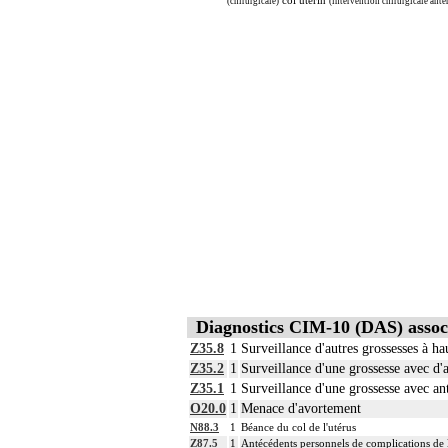
col utérin
(chirurgicale)
(intervention chirurgicale anté
Diagnostics CIM-10 (DAS) assoc
Z35.8
1
Surveillance d'autres grossesses à ha
Z35.2
1
Surveillance d'une grossesse avec d'a
Z35.1
1
Surveillance d'une grossesse avec a
O20.0
1
Menace d'avortement
N88.3
1
Béance du col de l'utérus
Z87.5
1
Antécédents personnels de complications de l