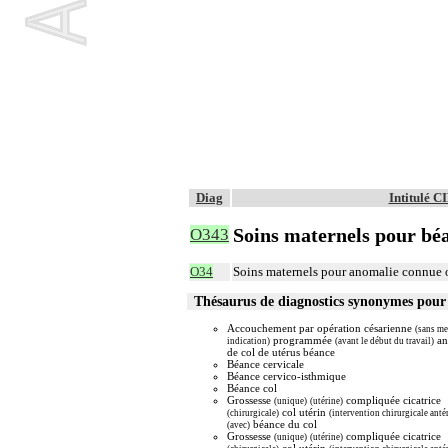
Diag
Intitulé 
Soins maternels pour béa
O343
O34
Soins maternels pour anomalie connue 
Thésaurus de diagnostics synonymes pou
Accouchement par opération césarienne
(sans m
programmée
an
indication)
(avant le début du travail)
de col de utérus béance
Béance cervicale
Béance cervico-isthmique
Béance col
Grossesse
compliquée cicatrice
(unique)
(utérine)
col utérin
(chirurgicale)
(intervention chirurgicale anté
béance du col
(avec)
Grossesse
compliquée cicatrice
(unique)
(utérine)