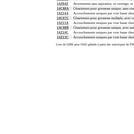
14Z04Z
Avortements sans aspiration, ni curetage, n
14C08A
Césariennes pour grossesse unique, sans com
14Z14A
Accouchements uniques par voie basse chez 
14C07C
Césariennes pour grossesse multiple, avec 
14Z13A
Accouchements uniques par voie basse chez 
14C08B
Césariennes pour grossesse unique, avec aut
14Z14C
Accouchements uniques par voie basse chez
14Z13C
Accouchements uniques par voie basse chez
Liste de GHM pour O343 générée à partir des statistiques du PM