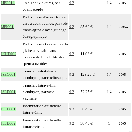
JJFC011
un ou deux ovaires, par
9.2
1,4
2005
→
coelioscopie
Prélèvement d'ovocytes sur
un ou deux ovaires, par voie
JJFJ001
9.2
85,69 €
1,4
2005
→
transvaginale avec guidage
échographique
Prélèvement et examen de la
glaire cervicale, sans
JKHD002
9.2
11,03 €
1
2005
→
examen de la mobilité des
spermatozoïdes
Transfert intratubaire
JSEC001
9.2
123,29 €
1,4
2005
→
d'embryon, par coelioscopie
Transfert intra-utérin
JSED001
d'embryon, par voie
9.2
52,25 €
1,4
2005
→
vaginale
Insémination artificielle
JSLD001
9.2
38,40 €
1
2005
→
intra-utérine
Insémination artificielle
JSLD002
9.2
38,40 €
1
2005
→
intracervicale