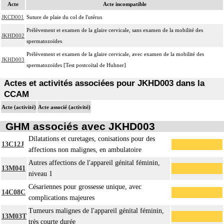
Acte
Acte incompatible
JKCD001
Suture de plaie du col de l'utérus
Prélèvement et examen de la glaire cervicale, sans examen de la mobilité des
JKHD002
spermatozoïdes
Prélèvement et examen de la glaire cervicale, avec examen de la mobilité des
JKHD003
spermatozoïdes [Test postcoïtal de Huhner]
Actes et activités associées pour JKHD003 dans la
CCAM
Acte (activité)
Acte associé (activité)
GHM associés avec JKHD003
Dilatations et curetages, conisations pour des
13C12J
affections non malignes, en ambulatoire
Autres affections de l'appareil génital féminin,
13M041
niveau 1
Césariennes pour grossesse unique, avec
14C08C
complications majeures
Tumeurs malignes de l'appareil génital féminin,
13M03T
très courte durée