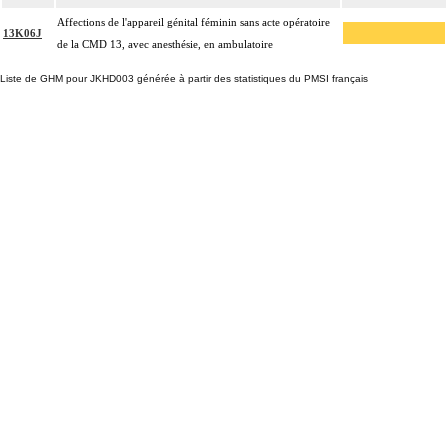
Affections de l'appareil génital féminin sans acte opératoire
13K06J
de la CMD 13, avec anesthésie, en ambulatoire
Liste de GHM pour JKHD003 générée à partir des statistiques du PMSI français