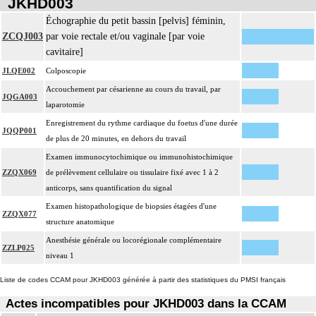
JKHD003
Échographie du petit bassin [pelvis] féminin,
ZCQJ003
par voie rectale et/ou vaginale [par voie
cavitaire]
JLQE002
Colposcopie
Accouchement par césarienne au cours du travail, par
JQGA003
laparotomie
Enregistrement du rythme cardiaque du foetus d'une durée
JQQP001
de plus de 20 minutes, en dehors du travail
Examen immunocytochimique ou immunohistochimique
ZZQX069
de prélèvement cellulaire ou tissulaire fixé avec 1 à 2
anticorps, sans quantification du signal
Examen histopathologique de biopsies étagées d'une
ZZQX077
structure anatomique
Anesthésie générale ou locorégionale complémentaire
ZZLP025
niveau 1
Liste de codes CCAM pour JKHD003 générée à partir des statistiques du PMSI français
Actes incompatibles pour JKHD003 dans la CCAM