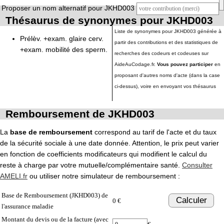
Proposer un nom alternatif pour JKHD003
Thésaurus de synonymes pour JKHD003
Liste de synonymes pour JKHD003 générée à
Prélèv. +exam. glaire cerv.
partir des contributions et des statistiques de
+exam. mobilité des sperm.
recherches des codeurs et codeuses sur
AideAuCodage.fr.
Vous pouvez participer
en
proposant d'autres noms d'acte (dans la case
ci-dessus), voire en envoyant vos thésaurus
Remboursement de JKHD003
La
base de remboursement
correspond au tarif de l'acte et du taux
de la sécurité sociale à une date donnée. Attention, le prix peut varier
en fonction de coefficients modificateurs qui modifient le calcul du
reste à charge par votre mutuelle/complémentaire santé.
Consulter
AMELI.fr
ou utiliser notre simulateur de remboursement :
Base de Remboursement (JKHD003) de
Calculer
0 €
l'assurance maladie
Montant du devis ou de la facture (avec