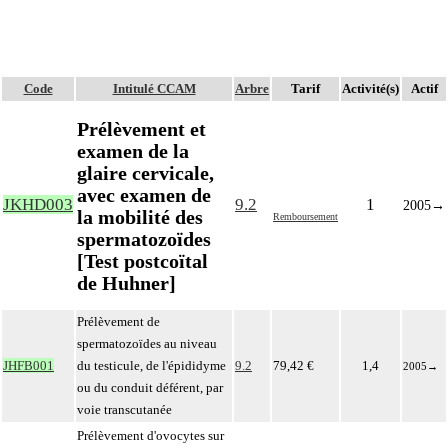
Code
Intitulé CCAM
Arbre
Tarif
Activité(s)
Actif
Prélèvement et
examen de la
glaire cervicale,
avec examen de
JKHD003
9.2
1
2005
→
la mobilité des
Remboursement
spermatozoïdes
[Test postcoïtal
de Huhner]
Prélèvement de
spermatozoïdes au niveau
JHFB001
du testicule, de l'épididyme
9.2
79,42 €
1,4
2005
→
ou du conduit déférent, par
voie transcutanée
Prélèvement d'ovocytes sur