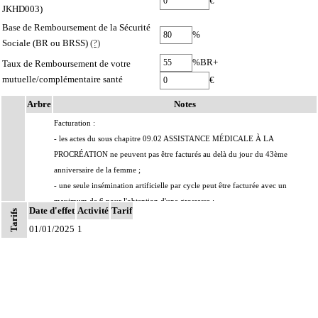
€
JKHD003)
Base de Remboursement de la Sécurité
%
Sociale (BR ou BRSS)
(?)
%BR+
Taux de Remboursement de votre
mutuelle/complémentaire santé
€
Arbre
Notes
Facturation :
- les actes du sous chapitre 09.02 ASSISTANCE MÉDICALE À LA
PROCRÉATION ne peuvent pas être facturés au delà du jour du 43ème
anniversaire de la femme ;
- une seule insémination artificielle par cycle peut être facturée avec un
maximum de 6 pour l'obtention d'une grossesse ;
Notes
Date d'effet
Activité
Tarif
Tarifs
- 4 tentatives de fécondation in vitro avec ou sans micromanipulations peuvent
9.2
01/01/2025
1
être facturées pour l'obtention d'une grossesse ; on appelle tentative, toute
ponction ovoctaire suivie de transfert embryonnaire ;
- une demande d'entente préalable globale doit être déposée avant le début du
traitement avec mention de la technique utilisée ; si cette technique change le
contrôle médical doit être informé ; l'absence de réponse dans les 15 jours vaut
accord ; le biologiste et l'échographiste sont informés de la date de dépôt de