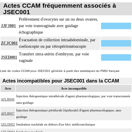
Actes CCAM fréquemment associés à
JSEC001
Prélèvement d'ovocytes sur un ou deux ovaires,
JJFJ001
par voie transvaginale avec guidage
échographique
Évacuation de collection intraabdominale, par
ZCJC001
coelioscopie ou par rétropéritonéoscopie
Transfert intra-utérin d'embryon, par voie
JSED001
vaginale
Liste de codes CCAM pour JSEC001 générée à partir des statistiques du PMSI français
Actes incompatibles pour JSEC001 dans la CCAM
Acte
Acte incompatible
Injection thérapeutique intrathécale d'agent pharmacologique, par voie transcutanée
AFLB006
sans guidage
Injection thérapeutique péridurale [épidurale] d'agent pharmacologique, sans
AFLB007
guidage
GELD002
Intubation trachéale en dehors d'un bloc médicotechnique
GELD004
Intubation trachéale