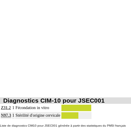
maximum de 6 pour l'obtention d'une grossesse ;
- 4 tentatives de fécondation in vitro avec ou sans micromanipulations peuvent
9.2
être facturées pour l'obtention d'une grossesse ; on appelle tentative, toute
ponction ovoctaire suivie de transfert embryonnaire ;
- une demande d'entente préalable globale doit être déposée avant le début du
traitement avec mention de la technique utilisée ; si cette technique change le
contrôle médical doit être informé ; l'absence de réponse dans les 15 jours vaut
accord ; le biologiste et l'échographiste sont informés de la date de dépôt de
l'entente préalable
Diagnostics CIM-10 pour JSEC001
Z31.2
1
Fécondation in vitro
N97.3
1
Stérilité d'origine cervicale
Liste de diagnostics CIM10 pour JSEC001 générée à partir des statistiques du PMSI français