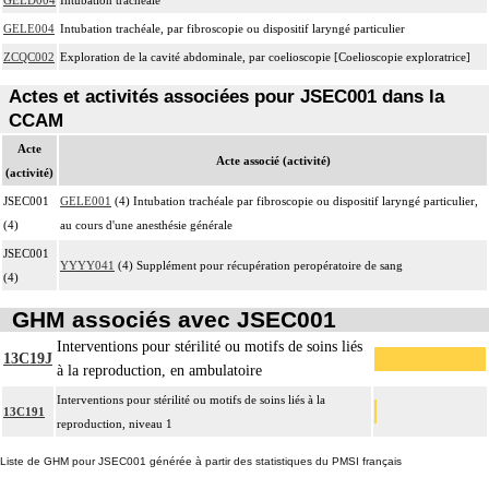
GELE004
Intubation trachéale, par fibroscopie ou dispositif laryngé particulier
ZCQC002
Exploration de la cavité abdominale, par coelioscopie [Coelioscopie exploratrice]
Actes et activités associées pour JSEC001 dans la
CCAM
Acte
Acte associé (activité)
(activité)
JSEC001
GELE001
(4) Intubation trachéale par fibroscopie ou dispositif laryngé particulier,
(4)
au cours d'une anesthésie générale
JSEC001
YYYY041
(4) Supplément pour récupération peropératoire de sang
(4)
GHM associés avec JSEC001
Interventions pour stérilité ou motifs de soins liés
13C19J
à la reproduction, en ambulatoire
Interventions pour stérilité ou motifs de soins liés à la
13C191
reproduction, niveau 1
Liste de GHM pour JSEC001 générée à partir des statistiques du PMSI français