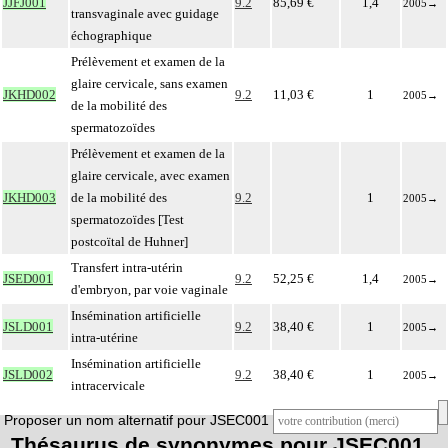
JJFJ001
9.2
85,69 €
1,4
2005
→
transvaginale avec guidage
échographique
Prélèvement et examen de la
glaire cervicale, sans examen
JKHD002
9.2
11,03 €
1
2005
→
de la mobilité des
spermatozoïdes
Prélèvement et examen de la
glaire cervicale, avec examen
JKHD003
de la mobilité des
9.2
1
2005
→
spermatozoïdes [Test
postcoïtal de Huhner]
Transfert intra-utérin
JSED001
9.2
52,25 €
1,4
2005
→
d'embryon, par voie vaginale
Insémination artificielle
JSLD001
9.2
38,40 €
1
2005
→
intra-utérine
Insémination artificielle
JSLD002
9.2
38,40 €
1
2005
→
intracervicale
Proposer un nom alternatif pour JSEC001
Thésaurus de synonymes pour JSEC001