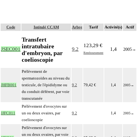
Code
Intitulé CCAM
Arbre
Tarif
Activité(s)
Actif
Transfert
123,29 €
intratubaire
JSEC001
9.2
1,4
2005
→
d'embryon, par
Remboursement
coelioscopie
Prélèvement de
spermatozoïdes au niveau du
JHFB001
testicule, de l'épididyme ou
9.2
79,42 €
1,4
2005
→
du conduit déférent, par voie
transcutanée
Prélèvement d'ovocytes sur
JJFC011
un ou deux ovaires, par
9.2
1,4
2005
→
coelioscopie
Prélèvement d'ovocytes sur
un ou deux ovaires, par voie