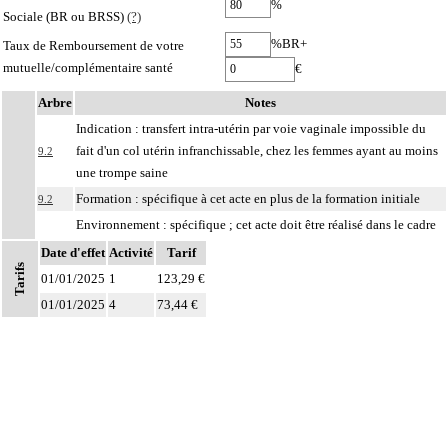
%
Sociale (BR ou BRSS)
(?)
%BR+
Taux de Remboursement de votre
mutuelle/complémentaire santé
€
Arbre
Notes
Indication : transfert intra-utérin par voie vaginale impossible du
fait d'un col utérin infranchissable, chez les femmes ayant au moins
9.2
une trompe saine
Formation : spécifique à cet acte en plus de la formation initiale
9.2
Environnement : spécifique ; cet acte doit être réalisé dans le cadre
légal régissant les actes d'assistance médicale à la procréation - loi
Date d'effet
Activité
Tarif
9.2
n° 94-654 du 29 juillet 1994, arrêté du 12 janvier 1999, arrêté du 10
Tarifs
01/01/2025
1
123,29 €
mai 2001-
01/01/2025
4
73,44 €
Recueil prospectif de données : nécessaire
9.2
Facturation :
Notes
- les actes du sous chapitre 09.02 ASSISTANCE MÉDICALE À LA
PROCRÉATION ne peuvent pas être facturés au delà du jour du 43ème
anniversaire de la femme ;
- une seule insémination artificielle par cycle peut être facturée avec un