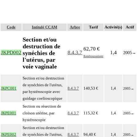
Code
Intitulé CCAM
Arbre
Tarif
Activité(s)
Actif
Section et/ou
destruction de
62,70 €
synéchies de
JKPD002
8.4.3.7
1,4
2005
→
Remboursement
l'utérus, par
voie vaginale
Section et/ou destruction
de synéchies de l'utérus,
JKPC001
8.4.3.7
140,53 €
1,4
2005
→
par hystéroscopie avec
guidage coelioscopique
Section ou résection de
JKPE001
cloison utérine, par
8.4.3.7
115,32 €
1,4
2005
→
hystéroscopie
Section et/ou destruction
JKPE002
de synéchies de l'utérus,
8.4.3.7
94,40 €
1,4
2005
→