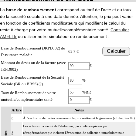
La
base de remboursement
correspond au tarif de l'acte et du taux
de la sécurité sociale à une date donnée. Attention, le prix peut varier
en fonction de coefficients modificateurs qui modifient le calcul du
reste à charge par votre mutuelle/complémentaire santé.
Consulter
AMELI.fr
ou utiliser notre simulateur de remboursement :
Base de Remboursement (JKPD002) de
Calculer
62.7 €
l'assurance maladie
Montant du devis ou de la facture (avec
€
JKPD002)
Base de Remboursement de la Sécurité
%
Sociale (BR ou BRSS)
(?)
%BR+
Taux de Remboursement de votre
mutuelle/complémentaire santé
€
Arbre
Notes
8
À l'exclusion de : actes concernant la procréation et la grossesse (cf chapitre 09)
Les actes sur la cavité de l'abdomen, par coelioscopie ou par
Notes
8
rétropéritonéoscopie incluent l'évacuation de collection intraabdominale