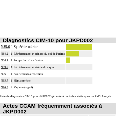
Diagnostics CIM-10 pour JKPD002
N85.6
1
Synéchie utérine
N88.2
1
Rétrécissement et sténose du col de l'utérus
N84.1
1
Polype du col de l'utérus
N89.5
1
Rétrécissement et atrésie du vagin
N96
1
Avortements à répétition
N85.7
1
Hématométrie
N76.0
2
Vaginite (aiguë)
Liste de diagnostics CIM10 pour JKPD002 générée à partir des statistiques du PMSI français
Actes CCAM fréquemment associés à
JKPD002