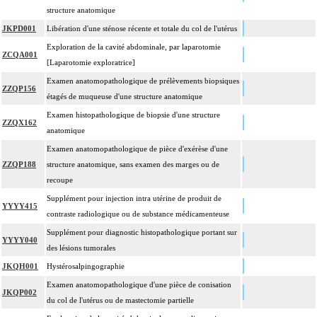
structure anatomique
JKPD001
Libération d'une sténose récente et totale du col de l'utérus
Exploration de la cavité abdominale, par laparotomie
ZCQA001
[Laparotomie exploratrice]
Examen anatomopathologique de prélèvements biopsiques
ZZQP156
étagés de muqueuse d'une structure anatomique
Examen histopathologique de biopsie d'une structure
ZZQX162
anatomique
Examen anatomopathologique de pièce d'exérèse d'une
ZZQP188
structure anatomique, sans examen des marges ou de
recoupe
Supplément pour injection intra utérine de produit de
YYYY415
contraste radiologique ou de substance médicamenteuse
Supplément pour diagnostic histopathologique portant sur
YYYY040
des lésions tumorales
JKQH001
Hystérosalpingographie
Examen anatomopathologique d'une pièce de conisation
JKQP002
du col de l'utérus ou de mastectomie partielle