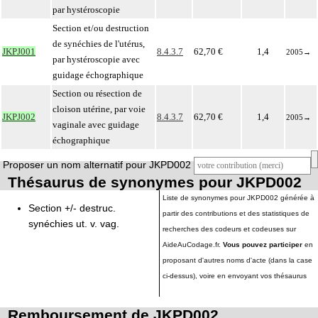
par hystéroscopie
Section et/ou destruction
de synéchies de l'utérus,
JKPJ001
8.4.3.7
62,70 €
1,4
2005
→
par hystéroscopie avec
guidage échographique
Section ou résection de
cloison utérine, par voie
JKPJ002
8.4.3.7
62,70 €
1,4
2005
→
vaginale avec guidage
échographique
Proposer un nom alternatif pour JKPD002
Thésaurus de synonymes pour JKPD002
Liste de synonymes pour JKPD002 générée à
Section +/- destruc.
partir des contributions et des statistiques de
synéchies ut. v. vag.
recherches des codeurs et codeuses sur
AideAuCodage.fr.
Vous pouvez participer
en
proposant d'autres noms d'acte (dans la case
ci-dessus), voire en envoyant vos thésaurus
Remboursement de JKPD002