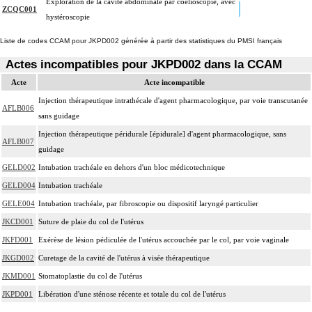
Exploration de la cavité abdominale par coelioscopie, avec
ZCQC001
hystéroscopie
Liste de codes CCAM pour JKPD002 générée à partir des statistiques du PMSI français
Actes incompatibles pour JKPD002 dans la CCAM
Acte
Acte incompatible
Injection thérapeutique intrathécale d'agent pharmacologique, par voie transcutanée
AFLB006
sans guidage
Injection thérapeutique péridurale [épidurale] d'agent pharmacologique, sans
AFLB007
guidage
GELD002
Intubation trachéale en dehors d'un bloc médicotechnique
GELD004
Intubation trachéale
GELE004
Intubation trachéale, par fibroscopie ou dispositif laryngé particulier
JKCD001
Suture de plaie du col de l'utérus
JKFD001
Exérèse de lésion pédiculée de l'utérus accouchée par le col, par voie vaginale
JKGD002
Curetage de la cavité de l'utérus à visée thérapeutique
JKMD001
Stomatoplastie du col de l'utérus
JKPD001
Libération d'une sténose récente et totale du col de l'utérus