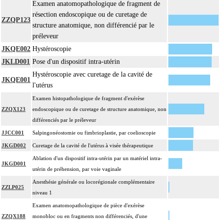
Examen anatomopathologique de fragment de
résection endoscopique ou de curetage de
ZZQP123
structure anatomique, non différencié par le
préleveur
JKQE002
Hystéroscopie
JKLD001
Pose d'un dispositif intra-utérin
Hystéroscopie avec curetage de la cavité de
JKQE001
l'utérus
Examen histopathologique de fragment d'exérèse
ZZQX123
endoscopique ou de curetage de structure anatomique, non
différenciés par le préleveur
JJCC001
Salpingonéostomie ou fimbrioplastie, par coelioscopie
JKGD002
Curetage de la cavité de l'utérus à visée thérapeutique
Ablation d'un dispositif intra-utérin par un matériel intra-
JKGD001
utérin de préhension, par voie vaginale
Anesthésie générale ou locorégionale complémentaire
ZZLP025
niveau 1
Examen anatomopathologique de pièce d'exérèse
ZZQX188
monobloc ou en fragments non différenciés, d'une