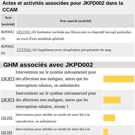
Actes et activités associées pour JKPD002 dans la
CCAM
Acte
Acte associé (activité)
(activité)
JKPD002
GELE001
(4) Intubation trachéale par fibroscopie ou dispositif laryngé particulier,
(4)
au cours d'une anesthésie générale
JKPD002
YYYY041
(4) Supplément pour récupération peropératoire de sang
(4)
GHM associés avec JKPD002
Interventions sur le système utéroannexiel pour
13C07J
des affections non malignes, autres que les
interruptions tubaires, en ambulatoire
Interventions sur le système utéroannexiel pour
13C071
des affections non malignes, autres que les
interruptions tubaires, niveau 1
Interventions pour stérilité ou motifs de soins liés à la
13C19J
reproduction, en ambulatoire
Interventions pour stérilité ou motifs de soins liés à la
13C191