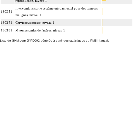
reproduction, niveau 1
Interventions sur le système utéroannexiel pour des tumeurs
13C051
malignes, niveau 1
13C171
Cervicocystopexie, niveau 1
13C181
Myomectomies de l'utérus, niveau 1
Liste de GHM pour JKPD002 générée à partir des statistiques du PMSI français