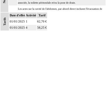
associée, la toilette péritonéale et/ou la pose de drain.
Les actes sur la cavité de l'abdomen, par abord direct incluent l'évacuation de
8
collection intraabdominale associée, la toilette péritonéale et/ou la pose de
Date d'effet
Activité
Tarif
Tarifs
drain.
01/01/2025
1
62,70 €
01/01/2025
4
58,25 €