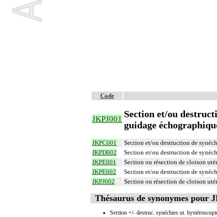
Code
Section et/ou destruct
JKPJ001
guidage échographiqu
JKPC001
Section et/ou destruction de synéch
JKPD002
Section et/ou destruction de synéchi
JKPE001
Section ou résection de cloison uté
JKPE002
Section et/ou destruction de synéchi
JKPJ002
Section ou résection de cloison ut
Thésaurus de synonymes pour 
Section +/- destruc. synéchies ut. hystéroscopi