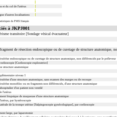
s et du col de l'utérus
e d'autres localisations
atistiques du PMSI français
iés à JKPJ001
érisme transitoire [Sondage vésical évacuateur]
agment de résection endoscopique ou de curetage de structure anatomique, non
xérèse endoscopique ou de curetage de structure anatomique, non différenciés par le préleveur
coelioscopie [Coelioscopie exploratrice]
ne structure anatomique
mplémentaire niveau 1
xérèse d'une structure anatomique, sans examen des marges ou de recoupe
xérèse monobloc ou en fragments non différenciés, d'une structure anatomique
ahospitalier d'un patient non ventilé
e l'utérus
ent biopsique de muqueuse d'une structure anatomique
l'utérus, par hystéroscopie
latérale de la trompe utérine [Salpingoscopie gynécologique], par coelioscopie
ment large, par laparotomie