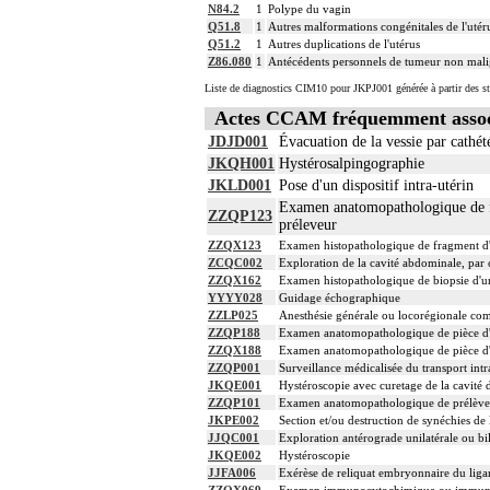
N84.2
1
Polype du vagin
Q51.8
1
Autres malformations congénitales de l'utéru
Q51.2
1
Autres duplications de l'utérus
Z86.080
1
Antécédents personnels de tumeur non malign
Liste de diagnostics CIM10 pour JKPJ001 générée à partir des st
Actes CCAM fréquemment assoc
JDJD001
Évacuation de la vessie par cathét
JKQH001
Hystérosalpingographie
JKLD001
Pose d'un dispositif intra-utérin
Examen anatomopathologique de fr
ZZQP123
préleveur
ZZQX123
Examen histopathologique de fragment d'e
ZCQC002
Exploration de la cavité abdominale, par 
ZZQX162
Examen histopathologique de biopsie d'u
YYYY028
Guidage échographique
ZZLP025
Anesthésie générale ou locorégionale co
ZZQP188
Examen anatomopathologique de pièce d'e
ZZQX188
Examen anatomopathologique de pièce d'e
ZZQP001
Surveillance médicalisée du transport intr
JKQE001
Hystéroscopie avec curetage de la cavité d
ZZQP101
Examen anatomopathologique de prélèvem
JKPE002
Section et/ou destruction de synéchies de 
JJQC001
Exploration antérograde unilatérale ou bi
JKQE002
Hystéroscopie
JJFA006
Exérèse de reliquat embryonnaire du liga