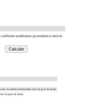
de coefficients modificateurs qui modifient le calcul du
Calculer
ée, la toilette péritonéale et/ou la pose de drain.
t/ou la pose de drain.