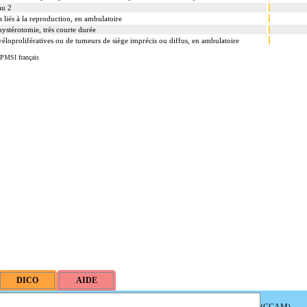
au 2
s liés à la reproduction, en ambulatoire
hystérotomie, très courte durée
yéloprolifératives ou de tumeurs de siège imprécis ou diffus, en ambulatoire
 PMSI français