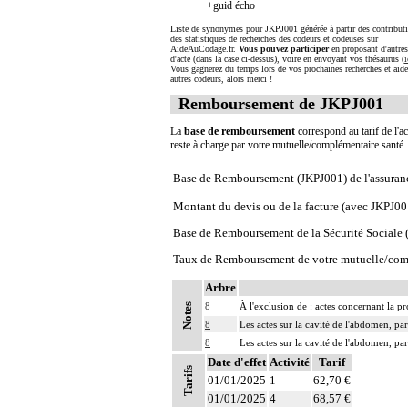
+guid écho
Liste de synonymes pour JKPJ001 générée à partir des contributi
des statistiques de recherches des codeurs et codeuses sur
AideAuCodage.fr.
Vous pouvez participer
en proposant d'autre
d'acte (dans la case ci-dessus), voire en envoyant vos thésaurus (
i
Vous gagnerez du temps lors de vos prochaines recherches et aide
autres codeurs, alors merci !
Remboursement de JKPJ001
La
base de remboursement
correspond au tarif de l'ac
reste à charge par votre mutuelle/complémentaire santé
Base de Remboursement (JKPJ001) de l'assuran
Montant du devis ou de la facture (avec JKPJ00
Base de Remboursement de la Sécurité Social
Taux de Remboursement de votre mutuelle/com
Arbre
8
À l'exclusion de : actes concernant la pr
Notes
8
Les actes sur la cavité de l'abdomen, par
8
Les actes sur la cavité de l'abdomen, par
Date d'effet
Activité
Tarif
Tarifs
01/01/2025
1
62,70 €
01/01/2025
4
68,57 €