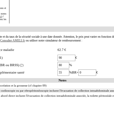
ons et
s noms
ci
) !
rez les
te et du taux de la sécurité sociale à une date donnée. Attention, le prix peut varier en fonction 
.
Consulter AMELI.fr
ou utiliser notre simulateur de remboursement :
ce maladie
62.7 €
1)
€
e (BR ou BRSS)
(?)
%
plémentaire santé
%BR+
€
Notes
ocréation et la grossesse (cf chapitre 09)
 coelioscopie ou par rétropéritonéoscopie incluent l'évacuation de collection intraabdominale associ
 abord direct incluent l'évacuation de collection intraabdominale associée, la toilette péritonéale e