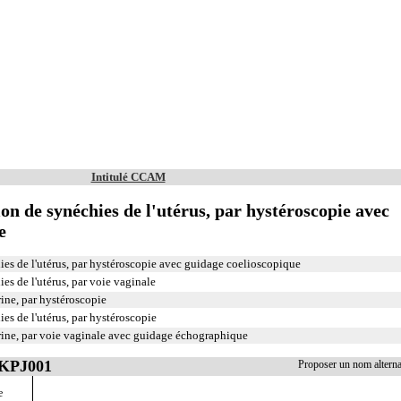
Intitulé CCAM
ion de synéchies de l'utérus, par hystéroscopie avec
e
ies de l'utérus, par hystéroscopie avec guidage coelioscopique
es de l'utérus, par voie vaginale
rine, par hystéroscopie
es de l'utérus, par hystéroscopie
érine, par voie vaginale avec guidage échographique
JKPJ001
Proposer un nom altern
e