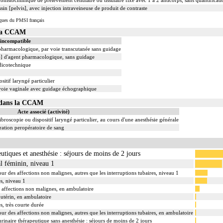
chimique de prélèvement cellulaire ou tissulaire fixé avec 1 à 2 anticorps, sans quantificati
in [pelvis], avec injection intraveineuse de produit de contraste
iques du PMSI français
 la CCAM
 incompatible
 pharmacologique, par voie transcutanée sans guidage
le] d'agent pharmacologique, sans guidage
dicotechnique
sitif laryngé particulier
r voie vaginale avec guidage échographique
1 dans la CCAM
Acte associé (activité)
ibroscopie ou dispositif laryngé particulier, au cours d'une anesthésie générale
ation peropératoire de sang
utiques et anesthésie : séjours de moins de 2 jours
al féminin, niveau 1
ur des affections non malignes, autres que les interruptions tubaires, niveau 1
s, niveau 1
es affections non malignes, en ambulatoire
 utérin, en ambulatoire
, très courte durée
ur des affections non malignes, autres que les interruptions tubaires, en ambulatoire
inaire thérapeutique sans anesthésie : séjours de moins de 2 jours