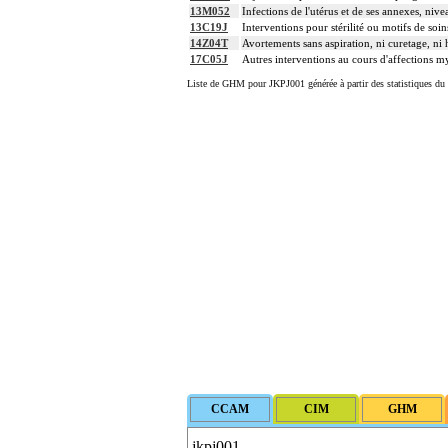
13M052
Infections de l'utérus et de ses annexes, nive
13C19J
Interventions pour stérilité ou motifs de soin
14Z04T
Avortements sans aspiration, ni curetage, ni 
17C05J
Autres interventions au cours d'affections m
Liste de GHM pour JKPJ001 générée à partir des statistiques du