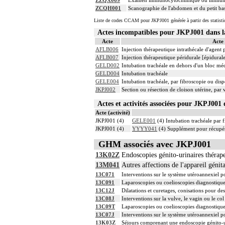
ZZQX069
Examen immunocytochimique ou immunohisto
ZCQH001
Scanographie de l'abdomen et du petit bass
Liste de codes CCAM pour JKPJ001 générée à partir des statist
Actes incompatibles pour JKPJ001 dans
Acte
Acte
AFLB006
Injection thérapeutique intrathécale d'agent
AFLB007
Injection thérapeutique péridurale [épidura
GELD002
Intubation trachéale en dehors d'un bloc mé
GELD004
Intubation trachéale
GELE004
Intubation trachéale, par fibroscopie ou dispo
JKPJ002
Section ou résection de cloison utérine, pa
Actes et activités associées pour JKPJ00
Acte (activité)
JKPJ001 (4)
GELE001
(4) Intubation trachéale par f
JKPJ001 (4)
YYYY041
(4) Supplément pour récupér
GHM associés avec JKPJ001
13K02Z
Endoscopies génito-urinaires thérape
13M041
Autres affections de l'appareil génit
13C071
Interventions sur le système utéroannexiel po
13C091
Laparoscopies ou coelioscopies diagnostique
13C12J
Dilatations et curetages, conisations pour d
13C08J
Interventions sur la vulve, le vagin ou le col
13C09T
Laparoscopies ou coelioscopies diagnostiques
13C07J
Interventions sur le système utéroannexiel po
13K03Z
Séjours comprenant une endoscopie génito-ur