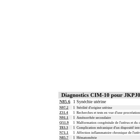
Diagnostics CIM-10 pour JKPJ
N85.6
1
Synéchie utérine
N97.2
1
Stérilité d'origine utérine
Z31.4
1
Recherches et tests en vue d'une procréation
N91.1
1
Aménorrhée secondaire
Q51.9
1
Malformation congénitale de l'utérus et du co
T83.3
1
Complication mécanique d'un dispositif intr
N71.1
1
Affection inflammatoire chronique de l'utér
N85.7
1
Hématométrie