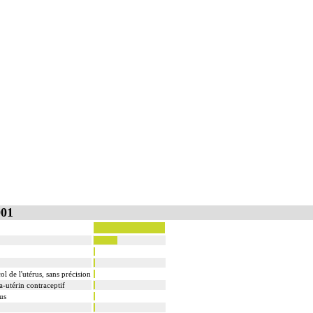
001
l de l'utérus, sans précision
a-utérin contraceptif
us