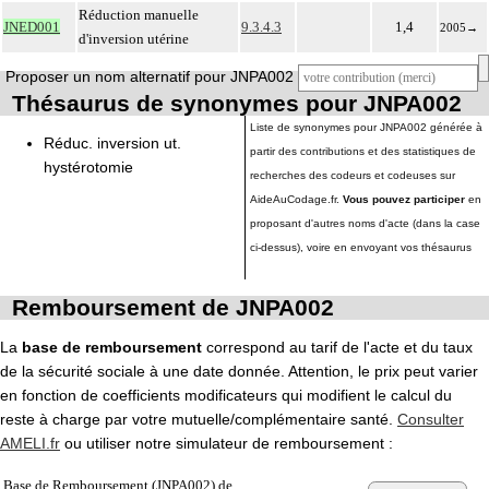
Réduction manuelle
JNED001
9.3.4.3
1,4
2005
→
d'inversion utérine
Proposer un nom alternatif pour JNPA002
Thésaurus de synonymes pour JNPA002
Liste de synonymes pour JNPA002 générée à
Réduc. inversion ut.
partir des contributions et des statistiques de
hystérotomie
recherches des codeurs et codeuses sur
AideAuCodage.fr.
Vous pouvez participer
en
proposant d'autres noms d'acte (dans la case
ci-dessus), voire en envoyant vos thésaurus
Remboursement de JNPA002
La
base de remboursement
correspond au tarif de l'acte et du taux
de la sécurité sociale à une date donnée. Attention, le prix peut varier
en fonction de coefficients modificateurs qui modifient le calcul du
reste à charge par votre mutuelle/complémentaire santé.
Consulter
AMELI.fr
ou utiliser notre simulateur de remboursement :
Base de Remboursement (JNPA002) de