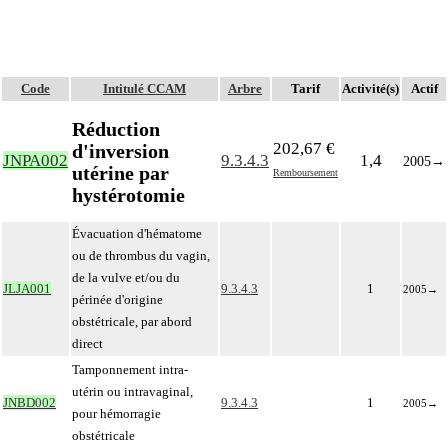
Code
Intitulé CCAM
Arbre
Tarif
Activité(s)
Actif
Réduction
202,67 €
d'inversion
JNPA002
9.3.4.3
1,4
2005
→
utérine par
Remboursement
hystérotomie
Évacuation d'hématome
ou de thrombus du vagin,
de la vulve et/ou du
JLJA001
9.3.4.3
1
2005
→
périnée d'origine
obstétricale, par abord
direct
Tamponnement intra-
utérin ou intravaginal,
JNBD002
9.3.4.3
1
2005
→
pour hémorragie
obstétricale