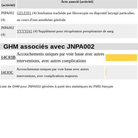
Acte associé (activité)
(activité)
JNPA002
GELE001
(4) Intubation trachéale par fibroscopie ou dispositif laryngé particulier,
(4)
au cours d'une anesthésie générale
JNPA002
YYYY041
(4) Supplément pour récupération peropératoire de sang
(4)
GHM associés avec JNPA002
Accouchements uniques par voie basse avec autres
14C03B
interventions, avec autres complications
Accouchements uniques par voie basse avec autres
14C03C
interventions, avec complications majeures
Liste de GHM pour JNPA002 générée à partir des statistiques du PMSI français