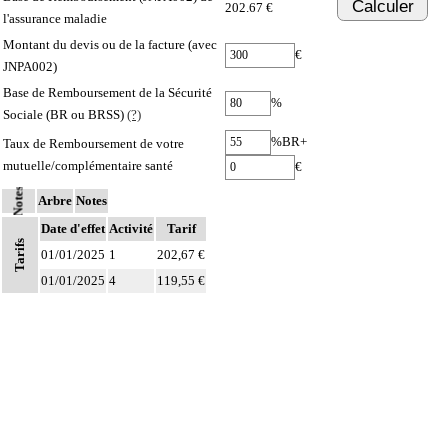
Calculer
202.67 €
l'assurance maladie
Montant du devis ou de la facture (avec
€
JNPA002)
Base de Remboursement de la Sécurité
%
Sociale (BR ou BRSS)
(?)
%BR+
Taux de Remboursement de votre
mutuelle/complémentaire santé
€
Notes
Arbre
Notes
Date d'effet
Activité
Tarif
Tarifs
01/01/2025
1
202,67 €
01/01/2025
4
119,55 €