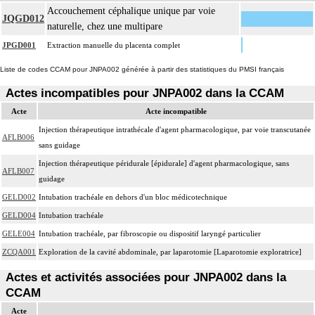
Accouchement céphalique unique par voie
JQGD012
naturelle, chez une multipare
JPGD001
Extraction manuelle du placenta complet
Liste de codes CCAM pour JNPA002 générée à partir des statistiques du PMSI français
Actes incompatibles pour JNPA002 dans la CCAM
Acte
Acte incompatible
Injection thérapeutique intrathécale d'agent pharmacologique, par voie transcutanée
AFLB006
sans guidage
Injection thérapeutique péridurale [épidurale] d'agent pharmacologique, sans
AFLB007
guidage
GELD002
Intubation trachéale en dehors d'un bloc médicotechnique
GELD004
Intubation trachéale
GELE004
Intubation trachéale, par fibroscopie ou dispositif laryngé particulier
ZCQA001
Exploration de la cavité abdominale, par laparotomie [Laparotomie exploratrice]
Actes et activités associées pour JNPA002 dans la
CCAM
Acte