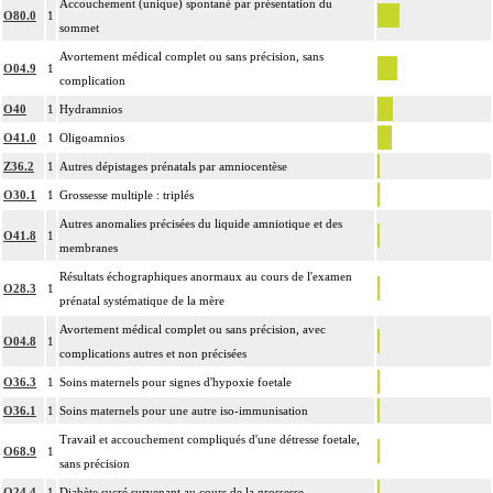
Accouchement (unique) spontané par présentation du
O80.0
1
sommet
Avortement médical complet ou sans précision, sans
O04.9
1
complication
O40
1
Hydramnios
O41.0
1
Oligoamnios
Z36.2
1
Autres dépistages prénatals par amniocentèse
O30.1
1
Grossesse multiple : triplés
Autres anomalies précisées du liquide amniotique et des
O41.8
1
membranes
Résultats échographiques anormaux au cours de l'examen
O28.3
1
prénatal systématique de la mère
Avortement médical complet ou sans précision, avec
O04.8
1
complications autres et non précisées
O36.3
1
Soins maternels pour signes d'hypoxie foetale
O36.1
1
Soins maternels pour une autre iso-immunisation
Travail et accouchement compliqués d'une détresse foetale,
O68.9
1
sans précision
O24.4
1
Diabète sucré survenant au cours de la grossesse