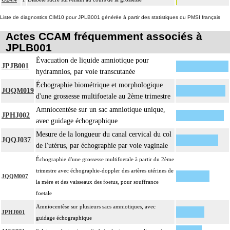
Liste de diagnostics CIM10 pour JPLB001 générée à partir des statistiques du PMSI français
Actes CCAM fréquemment associés à
JPLB001
Évacuation de liquide amniotique pour
JPJB001
hydramnios, par voie transcutanée
Échographie biométrique et morphologique
JQQM019
d'une grossesse multifoetale au 2ème trimestre
Amniocentèse sur un sac amniotique unique,
JPHJ002
avec guidage échographique
Mesure de la longueur du canal cervical du col
JQQJ037
de l'utérus, par échographie par voie vaginale
Échographie d'une grossesse multifoetale à partir du 2ème
trimestre avec échographie-doppler des artères utérines de
JQQM007
la mère et des vaisseaux des foetus, pour souffrance
foetale
Amniocentèse sur plusieurs sacs amniotiques, avec
JPHJ001
guidage échographique