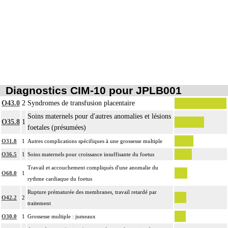
Diagnostics CIM-10 pour JPLB001
O43.0
2
Syndromes de transfusion placentaire
Soins maternels pour d'autres anomalies et lésions
O35.8
1
foetales (présumées)
O31.8
1
Autres complications spécifiques à une grossesse multiple
O36.5
1
Soins maternels pour croissance insuffisante du foetus
Travail et accouchement compliqués d'une anomalie du
O68.0
1
rythme cardiaque du foetus
Rupture prématurée des membranes, travail retardé par
O42.2
2
traitement
O30.0
1
Grossesse multiple : jumeaux