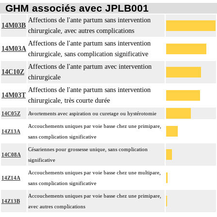
GHM associés avec JPLB001
Affections de l'ante partum sans intervention
14M03B
chirurgicale, avec autres complications
Affections de l'ante partum sans intervention
14M03A
chirurgicale, sans complication significative
Affections de l'ante partum avec intervention
14C10Z
chirurgicale
Affections de l'ante partum sans intervention
14M03T
chirurgicale, très courte durée
14C05Z
Avortements avec aspiration ou curetage ou hystérotomie
Accouchements uniques par voie basse chez une primipare,
14Z13A
sans complication significative
Césariennes pour grossesse unique, sans complication
14C08A
significative
Accouchements uniques par voie basse chez une multipare,
14Z14A
sans complication significative
Accouchements uniques par voie basse chez une primipare,
14Z13B
avec autres complications