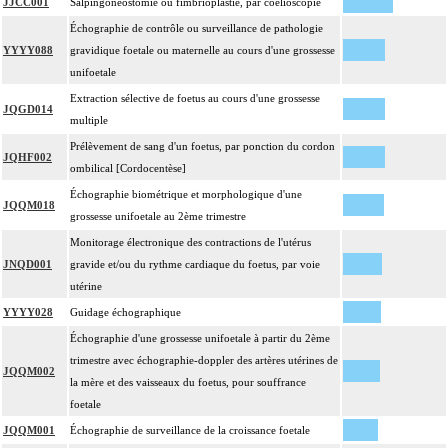
JJCC001
Salpingonéostomie ou fimbrioplastie, par coelioscopie
Échographie de contrôle ou surveillance de pathologie
YYYY088
gravidique foetale ou maternelle au cours d'une grossesse
unifoetale
Extraction sélective de foetus au cours d'une grossesse
JQGD014
multiple
Prélèvement de sang d'un foetus, par ponction du cordon
JQHF002
ombilical [Cordocentèse]
Échographie biométrique et morphologique d'une
JQQM018
grossesse unifoetale au 2ème trimestre
Monitorage électronique des contractions de l'utérus
JNQD001
gravide et/ou du rythme cardiaque du foetus, par voie
utérine
YYYY028
Guidage échographique
Échographie d'une grossesse unifoetale à partir du 2ème
trimestre avec échographie-doppler des artères utérines de
JQQM002
la mère et des vaisseaux du foetus, pour souffrance
foetale
JQQM001
Échographie de surveillance de la croissance foetale