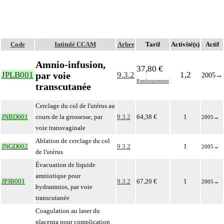
Code
Intitulé CCAM
Arbre
Tarif
Activité(s)
Actif
Amnio-infusion,
37,80 €
par voie
JPLB001
9.3.2
1,2
2005
→
Remboursement
transcutanée
Cerclage du col de l'utérus au
JNBD001
cours de la grossesse, par
9.3.2
64,38 €
1
2005
→
voie transvaginale
Ablation de cerclage du col
JNGD002
9.3.2
1
2005
→
de l'utérus
Évacuation de liquide
amniotique pour
JPJB001
9.3.2
67,20 €
1
2005
→
hydramnios, par voie
transcutanée
Coagulation au laser du
placenta pour complication