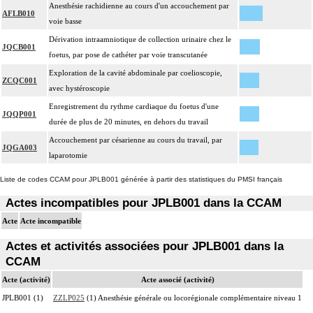
Anesthésie rachidienne au cours d'un accouchement par
AFLB010
voie basse
Dérivation intraamniotique de collection urinaire chez le
JQCB001
foetus, par pose de cathéter par voie transcutanée
Exploration de la cavité abdominale par coelioscopie,
ZCQC001
avec hystéroscopie
Enregistrement du rythme cardiaque du foetus d'une
JQQP001
durée de plus de 20 minutes, en dehors du travail
Accouchement par césarienne au cours du travail, par
JQGA003
laparotomie
Liste de codes CCAM pour JPLB001 générée à partir des statistiques du PMSI français
Actes incompatibles pour JPLB001 dans la CCAM
Acte
Acte incompatible
Actes et activités associées pour JPLB001 dans la
CCAM
Acte (activité)
Acte associé (activité)
JPLB001 (1)
ZZLP025
(1) Anesthésie générale ou locorégionale complémentaire niveau 1