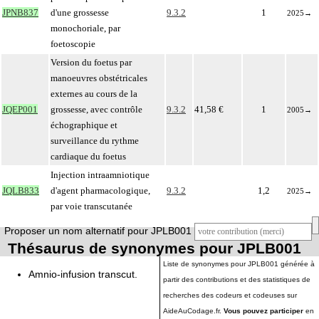
JPNB837
d'une grossesse
9.3.2
1
2025
→
monochoriale, par
foetoscopie
Version du foetus par
manoeuvres obstétricales
externes au cours de la
JQEP001
grossesse, avec contrôle
9.3.2
41,58 €
1
2005
→
échographique et
surveillance du rythme
cardiaque du foetus
Injection intraamniotique
JQLB833
d'agent pharmacologique,
9.3.2
1,2
2025
→
par voie transcutanée
Proposer un nom alternatif pour JPLB001
Thésaurus de synonymes pour JPLB001
Liste de synonymes pour JPLB001 générée à
Amnio-infusion transcut.
partir des contributions et des statistiques de
recherches des codeurs et codeuses sur
AideAuCodage.fr.
Vous pouvez participer
en