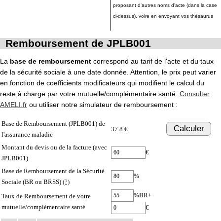
proposant d'autres noms d'acte (dans la case
ci-dessus), voire en envoyant vos thésaurus
Remboursement de JPLB001
La
base de remboursement
correspond au tarif de l'acte et du taux
de la sécurité sociale à une date donnée. Attention, le prix peut varier
en fonction de coefficients modificateurs qui modifient le calcul du
reste à charge par votre mutuelle/complémentaire santé.
Consulter
AMELI.fr
ou utiliser notre simulateur de remboursement :
Base de Remboursement (JPLB001) de
Calculer
37.8 €
l'assurance maladie
Montant du devis ou de la facture (avec
€
JPLB001)
Base de Remboursement de la Sécurité
%
Sociale (BR ou BRSS)
(?)
%BR+
Taux de Remboursement de votre
mutuelle/complémentaire santé
€