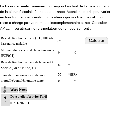
La
base de remboursement
correspond au tarif de l'acte et du taux
de la sécurité sociale à une date donnée. Attention, le prix peut varier
en fonction de coefficients modificateurs qui modifient le calcul du
reste à charge par votre mutuelle/complémentaire santé.
Consulter
AMELI.fr
ou utiliser notre simulateur de remboursement :
Base de Remboursement (JPQE001) de
Calculer
0 €
l'assurance maladie
Montant du devis ou de la facture (avec
€
JPQE001)
Base de Remboursement de la Sécurité
%
Sociale (BR ou BRSS)
(?)
%BR+
Taux de Remboursement de votre
mutuelle/complémentaire santé
€
Notes
Arbre
Notes
Date d'effet
Activité
Tarif
Tarifs
01/01/2025
1