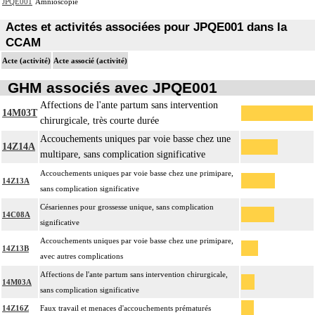
JPQE001
Amnioscopie
Actes et activités associées pour JPQE001 dans la
CCAM
Acte (activité)
Acte associé (activité)
GHM associés avec JPQE001
Affections de l'ante partum sans intervention
14M03T
chirurgicale, très courte durée
Accouchements uniques par voie basse chez une
14Z14A
multipare, sans complication significative
Accouchements uniques par voie basse chez une primipare,
14Z13A
sans complication significative
Césariennes pour grossesse unique, sans complication
14C08A
significative
Accouchements uniques par voie basse chez une primipare,
14Z13B
avec autres complications
Affections de l'ante partum sans intervention chirurgicale,
14M03A
sans complication significative
14Z16Z
Faux travail et menaces d'accouchements prématurés