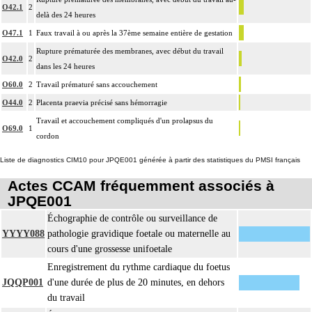
O42.1
2
delà des 24 heures
O47.1
1
Faux travail à ou après la 37ème semaine entière de gestation
Rupture prématurée des membranes, avec début du travail
O42.0
2
dans les 24 heures
O60.0
2
Travail prématuré sans accouchement
O44.0
2
Placenta praevia précisé sans hémorragie
Travail et accouchement compliqués d'un prolapsus du
O69.0
1
cordon
Liste de diagnostics CIM10 pour JPQE001 générée à partir des statistiques du PMSI français
Actes CCAM fréquemment associés à
JPQE001
Échographie de contrôle ou surveillance de
YYYY088
pathologie gravidique foetale ou maternelle au
cours d'une grossesse unifoetale
Enregistrement du rythme cardiaque du foetus
JQQP001
d'une durée de plus de 20 minutes, en dehors
du travail