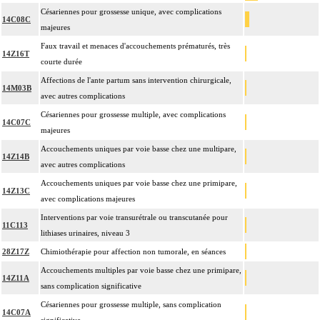
Césariennes pour grossesse unique, avec complications
14C08C
majeures
Faux travail et menaces d'accouchements prématurés, très
14Z16T
courte durée
Affections de l'ante partum sans intervention chirurgicale,
14M03B
avec autres complications
Césariennes pour grossesse multiple, avec complications
14C07C
majeures
Accouchements uniques par voie basse chez une multipare,
14Z14B
avec autres complications
Accouchements uniques par voie basse chez une primipare,
14Z13C
avec complications majeures
Interventions par voie transurétrale ou transcutanée pour
11C113
lithiases urinaires, niveau 3
28Z17Z
Chimiothérapie pour affection non tumorale, en séances
Accouchements multiples par voie basse chez une primipare,
14Z11A
sans complication significative
Césariennes pour grossesse multiple, sans complication
14C07A