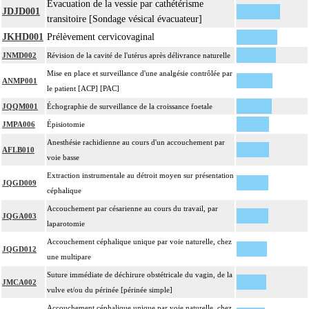
Évacuation de la vessie par cathétérisme
JDJD001
transitoire [Sondage vésical évacuateur]
JKHD001
Prélèvement cervicovaginal
JNMD002
Révision de la cavité de l'utérus après délivrance naturelle
Mise en place et surveillance d'une analgésie contrôlée par
ANMP001
le patient [ACP] [PAC]
JQQM001
Échographie de surveillance de la croissance foetale
JMPA006
Épisiotomie
Anesthésie rachidienne au cours d'un accouchement par
AFLB010
voie basse
Extraction instrumentale au détroit moyen sur présentation
JQGD009
céphalique
Accouchement par césarienne au cours du travail, par
JQGA003
laparotomie
Accouchement céphalique unique par voie naturelle, chez
JQGD012
une multipare
Suture immédiate de déchirure obstétricale du vagin, de la
JMCA002
vulve et/ou du périnée [périnée simple]
Accouchement céphalique unique par voie naturelle, chez