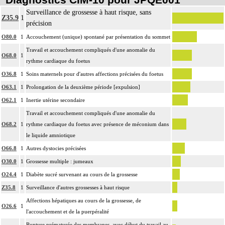
Surveillance de grossesse à haut risque, sans
Z35.9
1
précision
O80.0
1
Accouchement (unique) spontané par présentation du sommet
Travail et accouchement compliqués d'une anomalie du
O68.0
1
rythme cardiaque du foetus
O36.8
1
Soins maternels pour d'autres affections précisées du foetus
O63.1
1
Prolongation de la deuxième période [expulsion]
O62.1
1
Inertie utérine secondaire
Travail et accouchement compliqués d'une anomalie du
O68.2
1
rythme cardiaque du foetus avec présence de méconium dans
le liquide amniotique
O66.8
1
Autres dystocies précisées
O30.0
1
Grossesse multiple : jumeaux
O24.4
1
Diabète sucré survenant au cours de la grossesse
Z35.8
1
Surveillance d'autres grossesses à haut risque
Affections hépatiques au cours de la grossesse, de
O26.6
1
l'accouchement et de la puerpéralité
Rupture prématurée des membranes, avec début du travail au-