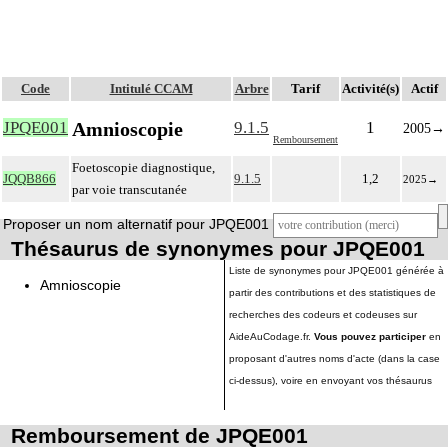
Code
Intitulé CCAM
Arbre
Tarif
Activité(s)
Actif
Amnioscopie
JPQE001
9.1.5
1
2005
→
Remboursement
Foetoscopie diagnostique,
JQQB866
9.1.5
1,2
2025
→
par voie transcutanée
Proposer un nom alternatif pour JPQE001
Thésaurus de synonymes pour JPQE001
Liste de synonymes pour JPQE001 générée à
Amnioscopie
partir des contributions et des statistiques de
recherches des codeurs et codeuses sur
AideAuCodage.fr.
Vous pouvez participer
en
proposant d'autres noms d'acte (dans la case
ci-dessus), voire en envoyant vos thésaurus
Remboursement de JPQE001