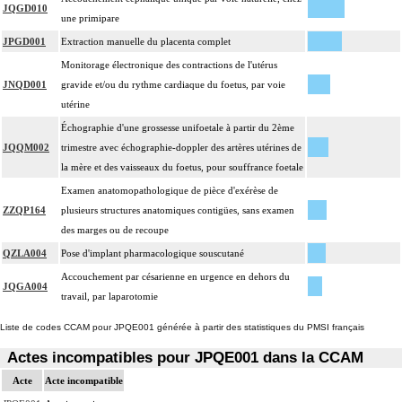
JQGD010
une primipare
JPGD001
Extraction manuelle du placenta complet
Monitorage électronique des contractions de l'utérus
JNQD001
gravide et/ou du rythme cardiaque du foetus, par voie
utérine
Échographie d'une grossesse unifoetale à partir du 2ème
JQQM002
trimestre avec échographie-doppler des artères utérines de
la mère et des vaisseaux du foetus, pour souffrance foetale
Examen anatomopathologique de pièce d'exérèse de
ZZQP164
plusieurs structures anatomiques contigües, sans examen
des marges ou de recoupe
QZLA004
Pose d'implant pharmacologique souscutané
Accouchement par césarienne en urgence en dehors du
JQGA004
travail, par laparotomie
Liste de codes CCAM pour JPQE001 générée à partir des statistiques du PMSI français
Actes incompatibles pour JPQE001 dans la CCAM
Acte
Acte incompatible