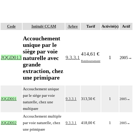
Code
Intitulé CCAM
Arbre
Tarif
Activité(s)
Actif
Accouchement
unique par le
siège par voie
414,61 €
naturelle avec
JQGD013
9.3.3.1
1
2005
→
Remboursement
grande
extraction, chez
une primipare
Accouchement unique
par le siège par voie
JQGD001
9.3.3.1
313,50 €
1
2005
→
naturelle, chez une
multipare
Accouchement multiple
JQGD002
par voie naturelle, chez
9.3.3.1
418,00 €
1
2005
→
une primipare