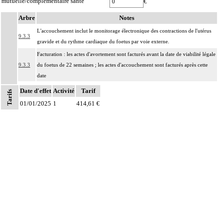
mutuelle/complémentaire santé
€
Arbre
Notes
L'accouchement inclut le monitorage électronique des contractions de l'utérus
9.3.3
gravide et du rythme cardiaque du foetus par voie externe.
Facturation : les actes d'avortement sont facturés avant la date de viabilité légale
9.3.3
du foetus de 22 semaines ; les actes d'accouchement sont facturés après cette
date
Facturation : le tarif de l'accouchement comprend tous les gestes nécessités par
Date d'effet
Activité
Tarif
Tarifs
l'accouchement, notamment la surveillance avec monitorage comportant la
01/01/2025
1
414,61 €
Notes
surveillance cardiotocographique du travail avec tracés et, éventuellement,
9.3.3
prélèvement pour mesure du pH foetal quel qu'en soit le nombre, version
interne du foetus, extraction instrumentale, délivrance artificielle ou révision
utérine isolée, suture d' épisiotomie, réparation sphinctérienne, traitement
obstétrical des hémorragies de la délivrance
Facturation : éventuellement en supplément le traitement des complications
9.3.3
immédiates de l'accouchement du paragraphe 09.03.04
Facturation : en cas de naissance multiple avec accouchement par voie naturelle
9.3.3
et accouchement par césarienne, un seul code d'accouchement multiple doit être
facturé