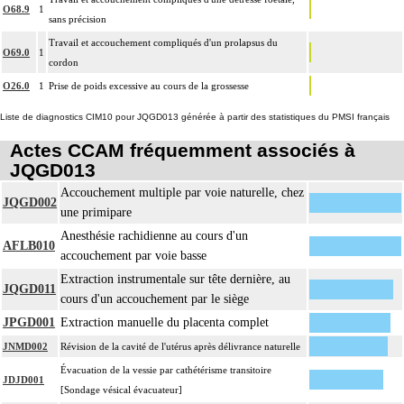
O68.9
1
sans précision
Travail et accouchement compliqués d'un prolapsus du
O69.0
1
cordon
O26.0
1
Prise de poids excessive au cours de la grossesse
Liste de diagnostics CIM10 pour JQGD013 générée à partir des statistiques du PMSI français
Actes CCAM fréquemment associés à
JQGD013
Accouchement multiple par voie naturelle, chez
JQGD002
une primipare
Anesthésie rachidienne au cours d'un
AFLB010
accouchement par voie basse
Extraction instrumentale sur tête dernière, au
JQGD011
cours d'un accouchement par le siège
JPGD001
Extraction manuelle du placenta complet
JNMD002
Révision de la cavité de l'utérus après délivrance naturelle
Évacuation de la vessie par cathétérisme transitoire
JDJD001
[Sondage vésical évacuateur]