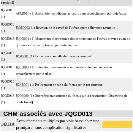
(activité)
JQGD013
AFLB010
(1) Anesthésie rachidienne au cours d'un accouchement par voie basse
(1)
JQGD013
JNMD002
(1) Révision de la cavité de l'utérus après délivrance naturelle
(1)
JQGD013
JNQD001
(1) Monitorage électronique des contractions de l'utérus gravide et/ou du
(1)
rythme cardiaque du foetus, par voie utérine
JQGD013
JPGD001
(1) Extraction manuelle du placenta complet
(1)
JQGD013
JQGD011
(1) Extraction instrumentale sur tête dernière, au cours d'un
(1)
accouchement par le siège
JQGD013
JQHB001
(1) Prélèvement de sang du foetus sur la présentation
(1)
JQGD013
JQQP900
(1) Oxymétrie transcutanée du foetus sur la présentation [Oxymétrie de
(1)
pouls foetal]
GHM associés avec JQGD013
Accouchements multiples par voie basse chez une
14Z11A
primipare, sans complication significative