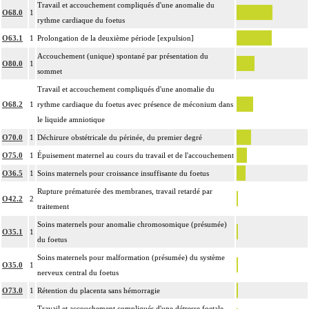
Travail et accouchement compliqués d'une anomalie du
O68.0
1
rythme cardiaque du foetus
O63.1
1
Prolongation de la deuxième période [expulsion]
Accouchement (unique) spontané par présentation du
O80.0
1
sommet
Travail et accouchement compliqués d'une anomalie du
O68.2
1
rythme cardiaque du foetus avec présence de méconium dans
le liquide amniotique
O70.0
1
Déchirure obstétricale du périnée, du premier degré
O75.0
1
Épuisement maternel au cours du travail et de l'accouchement
O36.5
1
Soins maternels pour croissance insuffisante du foetus
Rupture prématurée des membranes, travail retardé par
O42.2
2
traitement
Soins maternels pour anomalie chromosomique (présumée)
O35.1
1
du foetus
Soins maternels pour malformation (présumée) du système
O35.0
1
nerveux central du foetus
O73.0
1
Rétention du placenta sans hémorragie
Travail et accouchement compliqués d'une détresse foetale,