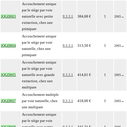
Accouchement unique
par le siège par voie
JQGD003
naturelle avec petite
9.3.3.1
384,68 €
1
2005
→
extraction, chez une
primipare
Accouchement unique
par le siège par voie
JQGD004
9.3.3.1
313,50 €
1
2005
→
naturelle, chez une
primipare
Accouchement unique
par le siège par voie
JQGD005
naturelle avec grande
9.3.3.1
414,61 €
1
2005
→
extraction, chez une
multipare
Accouchement multiple
JQGD007
par voie naturelle, chez
9.3.3.1
418,00 €
1
2005
→
une multipare
Accouchement unique
par le siège par voie
JQGD008
naturelle avec petite
9.3.3.1
341,21 €
1