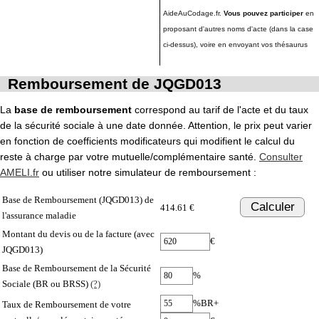
AideAuCodage.fr.
Vous pouvez participer
en
proposant d'autres noms d'acte (dans la case
ci-dessus), voire en envoyant vos thésaurus
Remboursement de JQGD013
La
base de remboursement
correspond au tarif de l'acte et du taux
de la sécurité sociale à une date donnée. Attention, le prix peut varier
en fonction de coefficients modificateurs qui modifient le calcul du
reste à charge par votre mutuelle/complémentaire santé.
Consulter
AMELI.fr
ou utiliser notre simulateur de remboursement :
Base de Remboursement (JQGD013) de
Calculer
414.61 €
l'assurance maladie
Montant du devis ou de la facture (avec
€
JQGD013)
Base de Remboursement de la Sécurité
%
Sociale (BR ou BRSS)
(?)
%BR+
Taux de Remboursement de votre