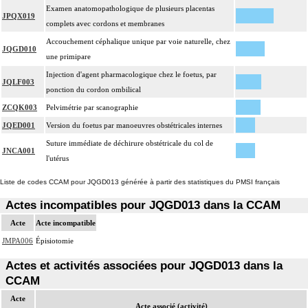
Examen anatomopathologique de plusieurs placentas
JPQX019
complets avec cordons et membranes
Accouchement céphalique unique par voie naturelle, chez
JQGD010
une primipare
Injection d'agent pharmacologique chez le foetus, par
JQLF003
ponction du cordon ombilical
ZCQK003
Pelvimétrie par scanographie
JQED001
Version du foetus par manoeuvres obstétricales internes
Suture immédiate de déchirure obstétricale du col de
JNCA001
l'utérus
Liste de codes CCAM pour JQGD013 générée à partir des statistiques du PMSI français
Actes incompatibles pour JQGD013 dans la CCAM
Acte
Acte incompatible
JMPA006
Épisiotomie
Actes et activités associées pour JQGD013 dans la
CCAM
Acte
Acte associé (activité)