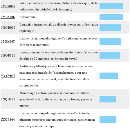
Suture immédiate de déchirure obstétricale du vagin, de la
JMCA002
vulve et/ou du périnée [périnée simple]
JMPA006
Épisiotomie
Extraction instrumentale au détroit moyen sur présentation
JQGD009
céphalique
Examen anatomopathologique d'un placenta complet avec
JPQX007
cordon et membranes
Enregistrement du rythme cardiaque du foetus d'une durée
JQQP001
de plus de 20 minutes, en dehors du travail
Assistance pédiatrique avant la naissance, sur appel du
praticien responsable de l'accouchement, pour une
YYYY095
situation de risque néonatal, avec établissement d'un
compte rendu
Monitorage électronique des contractions de l'utérus
JNQD001
gravide et/ou du rythme cardiaque du foetus, par voie
utérine
Examen anatomopathologique de pièce d'exérèse de
ZZQP164
plusieurs structures anatomiques contigües, sans examen
des marges ou de recoupe