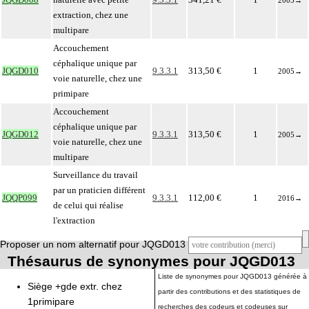
2005
→
extraction, chez une
multipare
Accouchement
céphalique unique par
JQGD010
9.3.3.1
313,50 €
1
2005
→
voie naturelle, chez une
primipare
Accouchement
céphalique unique par
JQGD012
9.3.3.1
313,50 €
1
2005
→
voie naturelle, chez une
multipare
Surveillance du travail
par un praticien différent
JQQP099
9.3.3.1
112,00 €
1
2016
→
de celui qui réalise
l'extraction
Proposer un nom alternatif pour JQGD013
Thésaurus de synonymes pour JQGD013
Liste de synonymes pour JQGD013 générée à
Siège +gde extr. chez
partir des contributions et des statistiques de
1primipare
recherches des codeurs et codeuses sur