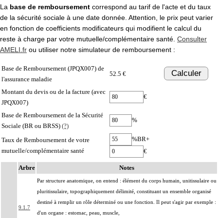
La
base de remboursement
correspond au tarif de l'acte et du taux
de la sécurité sociale à une date donnée. Attention, le prix peut varier
en fonction de coefficients modificateurs qui modifient le calcul du
reste à charge par votre mutuelle/complémentaire santé.
Consulter
AMELI.fr
ou utiliser notre simulateur de remboursement :
Base de Remboursement (JPQX007) de
Calculer
52.5 €
l'assurance maladie
Montant du devis ou de la facture (avec
€
JPQX007)
Base de Remboursement de la Sécurité
%
Sociale (BR ou BRSS)
(?)
%BR+
Taux de Remboursement de votre
mutuelle/complémentaire santé
€
Arbre
Notes
Par structure anatomique, on entend : élément du corps humain, unitissulaire ou
pluritissulaire, topographiquement délimité, constituant un ensemble organisé
destiné à remplir un rôle déterminé ou une fonction. Il peut s'agir par exemple :
9.1.7
d'un organe : estomac, peau, muscle,