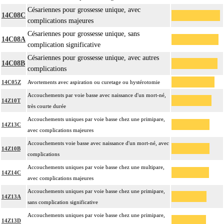
Césariennes pour grossesse unique, avec
14C08C
complications majeures
Césariennes pour grossesse unique, sans
14C08A
complication significative
Césariennes pour grossesse unique, avec autres
14C08B
complications
14C05Z
Avortements avec aspiration ou curetage ou hystérotomie
Accouchements par voie basse avec naissance d'un mort-né,
14Z10T
très courte durée
Accouchements uniques par voie basse chez une primipare,
14Z13C
avec complications majeures
Accouchements voie basse avec naissance d'un mort-né, avec
14Z10B
complications
Accouchements uniques par voie basse chez une multipare,
14Z14C
avec complications majeures
Accouchements uniques par voie basse chez une primipare,
14Z13A
sans complication significative
Accouchements uniques par voie basse chez une primipare,
14Z13D