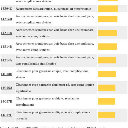
avec complications sévères
14Z04Z
Avortements sans aspiration, ni curetage, ni hystérotomie
Accouchements uniques par voie basse chez une multipare,
14Z14D
avec complications sévères
Accouchements uniques par voie basse chez une primipare,
14Z13B
avec autres complications
Accouchements uniques par voie basse chez une multipare,
14Z14B
avec autres complications
Accouchements uniques par voie basse chez une multipare,
14Z14A
sans complication significative
Césariennes pour grossesse unique, avec complications
14C08D
sévères
Césariennes avec naissance d'un mort-né, sans complication
14C06A
significative
Césariennes pour grossesse multiple, avec autres
14C07B
complications
Césariennes pour grossesse multiple, avec complications
14C07C
majeures