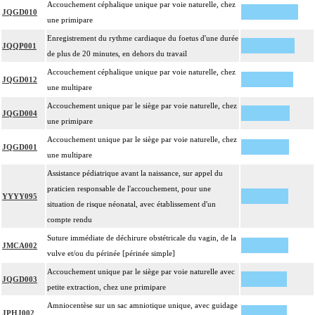
Accouchement céphalique unique par voie naturelle, chez
JQGD010
une primipare
Enregistrement du rythme cardiaque du foetus d'une durée
JQQP001
de plus de 20 minutes, en dehors du travail
Accouchement céphalique unique par voie naturelle, chez
JQGD012
une multipare
Accouchement unique par le siège par voie naturelle, chez
JQGD004
une primipare
Accouchement unique par le siège par voie naturelle, chez
JQGD001
une multipare
Assistance pédiatrique avant la naissance, sur appel du
praticien responsable de l'accouchement, pour une
YYYY095
situation de risque néonatal, avec établissement d'un
compte rendu
Suture immédiate de déchirure obstétricale du vagin, de la
JMCA002
vulve et/ou du périnée [périnée simple]
Accouchement unique par le siège par voie naturelle avec
JQGD003
petite extraction, chez une primipare
Amniocentèse sur un sac amniotique unique, avec guidage
JPHJ002