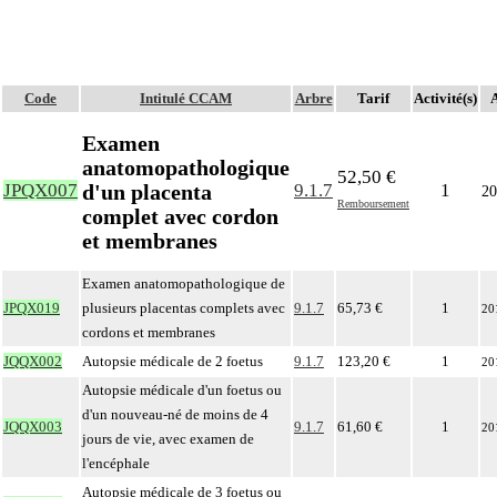
Code
Intitulé CCAM
Arbre
Tarif
Activité(s)
A
Examen
anatomopathologique
52,50 €
d'un placenta
JPQX007
9.1.7
1
20
Remboursement
complet avec cordon
et membranes
Examen anatomopathologique de
JPQX019
plusieurs placentas complets avec
9.1.7
65,73 €
1
20
cordons et membranes
JQQX002
Autopsie médicale de 2 foetus
9.1.7
123,20 €
1
20
Autopsie médicale d'un foetus ou
d'un nouveau-né de moins de 4
JQQX003
9.1.7
61,60 €
1
20
jours de vie, avec examen de
l'encéphale
Autopsie médicale de 3 foetus ou