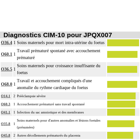
Diagnostics CIM-10 pour JPQX007
O36.4
1
Soins maternels pour mort intra-utérine du foetus
Travail prématuré spontané avec accouchement
O60.1
1
prématuré
Soins maternels pour croissance insuffisante du
O36.5
1
foetus
Travail et accouchement compliqués d'une
O68.0
1
anomalie du rythme cardiaque du foetus
O14.1
2
Prééclampsie sévère
O60.3
1
Accouchement prématuré sans travail spontané
O41.1
1
Infection du sac amniotique et des membranes
Soins maternels pour d'autres anomalies et lésions foetales
O35.8
1
(présumées)
O45.8
2
Autres décollements prématurés du placenta