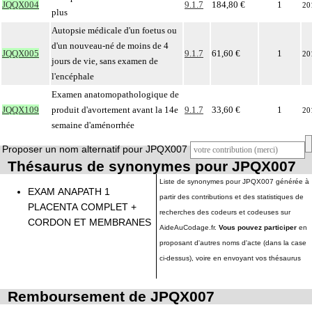
JQQX004
9.1.7
184,80 €
1
20
plus
Autopsie médicale d'un foetus ou
d'un nouveau-né de moins de 4
JQQX005
9.1.7
61,60 €
1
20
jours de vie, sans examen de
l'encéphale
Examen anatomopathologique de
JQQX109
produit d'avortement avant la 14e
9.1.7
33,60 €
1
20
semaine d'aménorrhée
Proposer un nom alternatif pour JPQX007
Thésaurus de synonymes pour JPQX007
Liste de synonymes pour JPQX007 générée à
EXAM ANAPATH 1
partir des contributions et des statistiques de
PLACENTA COMPLET +
recherches des codeurs et codeuses sur
CORDON ET MEMBRANES
AideAuCodage.fr.
Vous pouvez participer
en
proposant d'autres noms d'acte (dans la case
ci-dessus), voire en envoyant vos thésaurus
Remboursement de JPQX007