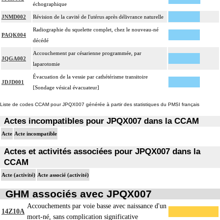
échographique
JNMD002
Révision de la cavité de l'utérus après délivrance naturelle
Radiographie du squelette complet, chez le nouveau-né
PAQK004
décédé
Accouchement par césarienne programmée, par
JQGA002
laparotomie
Évacuation de la vessie par cathétérisme transitoire
JDJD001
[Sondage vésical évacuateur]
Liste de codes CCAM pour JPQX007 générée à partir des statistiques du PMSI français
Actes incompatibles pour JPQX007 dans la CCAM
Acte
Acte incompatible
Actes et activités associées pour JPQX007 dans la
CCAM
Acte (activité)
Acte associé (activité)
GHM associés avec JPQX007
Accouchements par voie basse avec naissance d'un
14Z10A
mort-né, sans complication significative