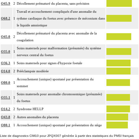
O45.9
2
Décollement prématuré du placenta, sans précision
Travail et accouchement compliqués d'une anomalie du
O68.2
1
rythme cardiaque du foetus avec présence de méconium dans
le liquide amniotique
Décollement prématuré du placenta avec anomalie de la
O45.0
2
coagulation
Soins maternels pour malformation (présumée) du système
O35.0
1
nerveux central du foetus
O36.3
1
Soins maternels pour signes d'hypoxie foetale
O14.0
2
Prééclampsie modérée
Accouchement (unique) spontané par présentation du
O80.0
1
sommet
Soins maternels pour anomalie chromosomique (présumée)
O35.1
1
du foetus
O14.2
2
Syndrome HELLP
O43.8
2
Autres anomalies du placenta
O80.1
1
Accouchement (unique) spontané par présentation du siège
Liste de diagnostics CIM10 pour JPQX007 générée à partir des statistiques du PMSI français