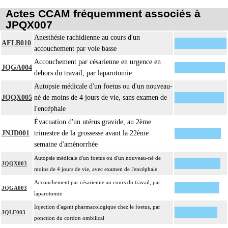
Actes CCAM fréquemment associés à
JPQX007
Anesthésie rachidienne au cours d'un
AFLB010
accouchement par voie basse
Accouchement par césarienne en urgence en
JQGA004
dehors du travail, par laparotomie
Autopsie médicale d'un foetus ou d'un nouveau-
JQQX005
né de moins de 4 jours de vie, sans examen de
l'encéphale
Évacuation d'un utérus gravide, au 2ème
JNJD001
trimestre de la grossesse avant la 22ème
semaine d'aménorrhée
Autopsie médicale d'un foetus ou d'un nouveau-né de
JQQX003
moins de 4 jours de vie, avec examen de l'encéphale
Accouchement par césarienne au cours du travail, par
JQGA003
laparotomie
Injection d'agent pharmacologique chez le foetus, par
JQLF003
ponction du cordon ombilical