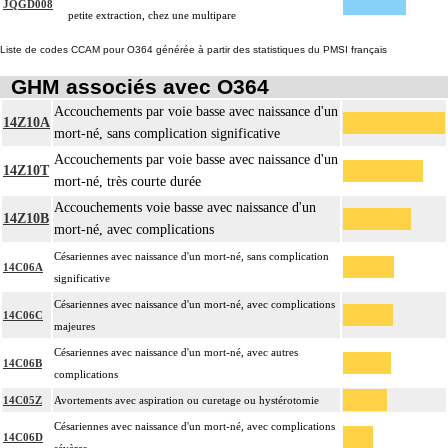
JQGD008
petite extraction, chez une multipare
Liste de codes CCAM pour O364 générée à partir des statistiques du PMSI français
GHM associés avec O364
Accouchements par voie basse avec naissance d'un
14Z10A
mort-né, sans complication significative
Accouchements par voie basse avec naissance d'un
14Z10T
mort-né, très courte durée
Accouchements voie basse avec naissance d'un
14Z10B
mort-né, avec complications
Césariennes avec naissance d'un mort-né, sans complication
14C06A
significative
Césariennes avec naissance d'un mort-né, avec complications
14C06C
majeures
Césariennes avec naissance d'un mort-né, avec autres
14C06B
complications
14C05Z
Avortements avec aspiration ou curetage ou hystérotomie
Césariennes avec naissance d'un mort-né, avec complications
14C06D