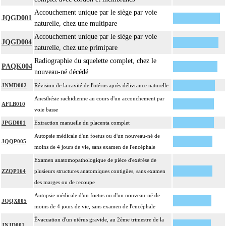
Accouchement unique par le siège par voie
JQGD001
naturelle, chez une multipare
Accouchement unique par le siège par voie
JQGD004
naturelle, chez une primipare
Radiographie du squelette complet, chez le
PAQK004
nouveau-né décédé
JNMD002
Révision de la cavité de l'utérus après délivrance naturelle
Anesthésie rachidienne au cours d'un accouchement par
AFLB010
voie basse
JPGD001
Extraction manuelle du placenta complet
Autopsie médicale d'un foetus ou d'un nouveau-né de
JQQP005
moins de 4 jours de vie, sans examen de l'encéphale
Examen anatomopathologique de pièce d'exérèse de
ZZQP164
plusieurs structures anatomiques contigües, sans examen
des marges ou de recoupe
Autopsie médicale d'un foetus ou d'un nouveau-né de
JQQX005
moins de 4 jours de vie, sans examen de l'encéphale
Évacuation d'un utérus gravide, au 2ème trimestre de la
JNJD001