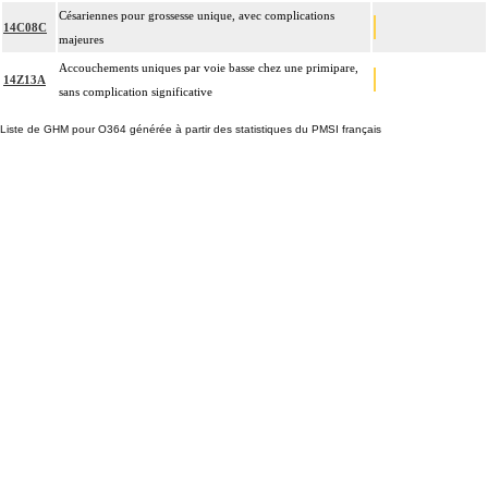
Césariennes pour grossesse unique, avec complications
14C08C
majeures
Accouchements uniques par voie basse chez une primipare,
14Z13A
sans complication significative
Liste de GHM pour O364 générée à partir des statistiques du PMSI français