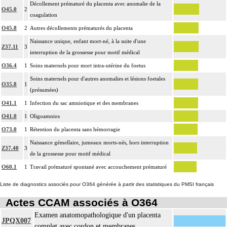
Décollement prématuré du placenta avec anomalie de la
O45.0
2
coagulation
O45.8
2
Autres décollements prématurés du placenta
Naissance unique, enfant mort-né, à la suite d'une
Z37.11
3
interruption de la grossesse pour motif médical
O36.4
1
Soins maternels pour mort intra-utérine du foetus
Soins maternels pour d'autres anomalies et lésions foetales
O35.8
1
(présumées)
O41.1
1
Infection du sac amniotique et des membranes
O41.0
1
Oligoamnios
O73.0
1
Rétention du placenta sans hémorragie
Naissance gémellaire, jumeaux morts-nés, hors interruption
Z37.40
3
de la grossesse pour motif médical
O60.1
1
Travail prématuré spontané avec accouchement prématuré
Liste de diagnostics associés pour O364 générée à partir des statistiques du PMSI français
Actes CCAM associés à O364
Examen anatomopathologique d'un placenta
JPQX007
complet avec cordon et membranes