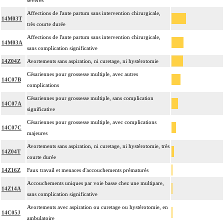
sévères
Affections de l'ante partum sans intervention chirurgicale,
14M03T
très courte durée
Affections de l'ante partum sans intervention chirurgicale,
14M03A
sans complication significative
14Z04Z
Avortements sans aspiration, ni curetage, ni hystérotomie
Césariennes pour grossesse multiple, avec autres
14C07B
complications
Césariennes pour grossesse multiple, sans complication
14C07A
significative
Césariennes pour grossesse multiple, avec complications
14C07C
majeures
Avortements sans aspiration, ni curetage, ni hystérotomie, très
14Z04T
courte durée
14Z16Z
Faux travail et menaces d'accouchements prématurés
Accouchements uniques par voie basse chez une multipare,
14Z14A
sans complication significative
Avortements avec aspiration ou curetage ou hystérotomie, en
14C05J
ambulatoire