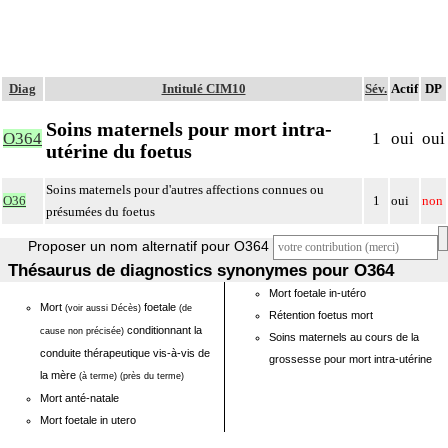
Diag
Intitulé CIM10
Sév.
Actif
DP
Soins maternels pour mort intra-
O364
1
oui
oui
utérine du foetus
Soins maternels pour d'autres affections connues ou
O36
1
oui
non
présumées du foetus
Proposer un nom alternatif pour O364
Thésaurus de diagnostics synonymes pour O364
Mort foetale in-utéro
Mort
foetale
(voir aussi Décès)
(de
Rétention foetus mort
conditionnant la
cause non précisée)
Soins maternels au cours de la
conduite thérapeutique vis-à-vis de
grossesse pour mort intra-utérine
la mère
(à terme)
(près du terme)
Mort anté-natale
Mort foetale in utero