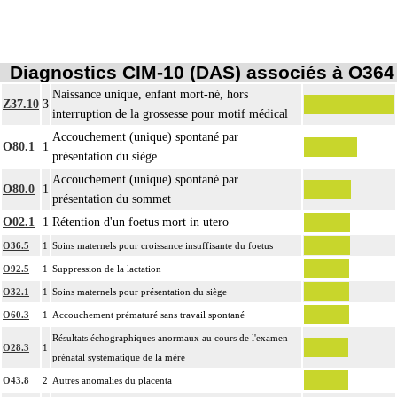
Diagnostics CIM-10 (DAS) associés à O364
Naissance unique, enfant mort-né, hors
Z37.10
3
interruption de la grossesse pour motif médical
Accouchement (unique) spontané par
O80.1
1
présentation du siège
Accouchement (unique) spontané par
O80.0
1
présentation du sommet
O02.1
1
Rétention d'un foetus mort in utero
O36.5
1
Soins maternels pour croissance insuffisante du foetus
O92.5
1
Suppression de la lactation
O32.1
1
Soins maternels pour présentation du siège
O60.3
1
Accouchement prématuré sans travail spontané
Résultats échographiques anormaux au cours de l'examen
O28.3
1
prénatal systématique de la mère
O43.8
2
Autres anomalies du placenta