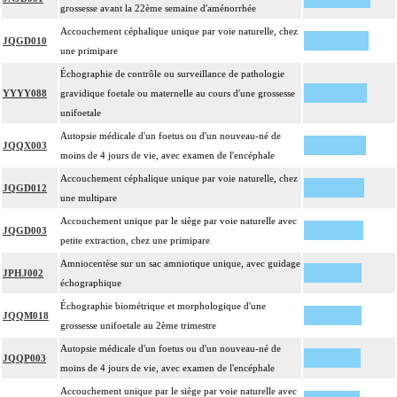
grossesse avant la 22ème semaine d'aménorrhée
Accouchement céphalique unique par voie naturelle, chez
JQGD010
une primipare
Échographie de contrôle ou surveillance de pathologie
YYYY088
gravidique foetale ou maternelle au cours d'une grossesse
unifoetale
Autopsie médicale d'un foetus ou d'un nouveau-né de
JQQX003
moins de 4 jours de vie, avec examen de l'encéphale
Accouchement céphalique unique par voie naturelle, chez
JQGD012
une multipare
Accouchement unique par le siège par voie naturelle avec
JQGD003
petite extraction, chez une primipare
Amniocentèse sur un sac amniotique unique, avec guidage
JPHJ002
échographique
Échographie biométrique et morphologique d'une
JQQM018
grossesse unifoetale au 2ème trimestre
Autopsie médicale d'un foetus ou d'un nouveau-né de
JQQP003
moins de 4 jours de vie, avec examen de l'encéphale
Accouchement unique par le siège par voie naturelle avec