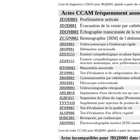
Liste de diagnostics CIM10 pour JRQD001 générée à partir des s
Actes CCAM fréquemment asso
JEQD001
Profilométrie urétrale
JDJD001
Évacuation de la vessie par cathét
JDQM001
Échographie transcutanée de la ves
ZCQN002
Remnographie [IRM] de l'abdomen o
JDQE003
Urétrocystoscopie à l'endoscope rigide
JRQP001
Débitmétrie mictionnelle
ZZQX153
Examen cytopathologique en phase liquid
Examen cytopathologique en phase liquide
ZZQP153
structure anatomique, avec prélèvement n
HTQD002
Manométrie anorectale
ZFQP002
Test d'évaluation et de catégorisation des
JDQD001
Cystomanométrie par cathétérisme urétral,
JDQE001
Fibroscopie urétrovésicale
JDQH001
Urétrocystographie rétrograde
AHLB018
Implantation d'une électrode test sur une
JLDC015
Suspension du dôme du vagin [Promontof
YYYY410
Supplément pour injection de produit de 
ZFQP003
Test d'évaluation de la qualité de vie
ALQP006
Test d'évaluation d'un déficit cognitif
HJDC001
Rectopexie, par coelioscopie
ADQP003
Électrooculographie motrice [EOG motri
Liste de codes CCAM pour JRQD001 générée à partir des statist
Actes incompatibles pour JRQD001 dan