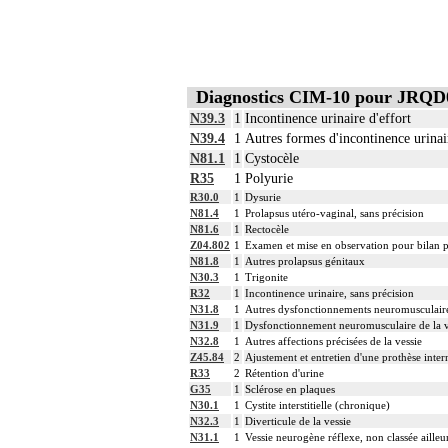
Diagnostics CIM-10 pour JRQD
N39.3
1
Incontinence urinaire d'effort
N39.4
1
Autres formes d'incontinence urinai
N81.1
1
Cystocèle
R35
1
Polyurie
R30.0
1
Dysurie
N81.4
1
Prolapsus utéro-vaginal, sans précision
N81.6
1
Rectocèle
Z04.802
1
Examen et mise en observation pour bilan p
N81.8
1
Autres prolapsus génitaux
N30.3
1
Trigonite
R32
1
Incontinence urinaire, sans précision
N31.8
1
Autres dysfonctionnements neuromusculaires
N31.9
1
Dysfonctionnement neuromusculaire de la ve
N32.8
1
Autres affections précisées de la vessie
Z45.84
2
Ajustement et entretien d'une prothèse inte
R33
2
Rétention d'urine
G35
1
Sclérose en plaques
N30.1
1
Cystite interstitielle (chronique)
N32.3
1
Diverticule de la vessie
N31.1
1
Vessie neurogène réflexe, non classée ailleu