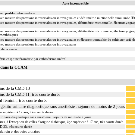
Acte incompatible
ec profilométrie urétrale
ec mesure des pressions intrarectales ou intravaginales et débitmétrie mictionnelle simultanée [Ét
ec mesure des pressions intrarectales ou intravaginales, débitmétrie mictionnelle, électromyograp
ec mesure des pressions intrarectales ou intravaginales, débitmétrie mictionnelle, électromyograp
omesthésiques
c mesure des pressions intrarectales ou intravaginales et électromyographie du sphincter strié de 
ec mesure des pressions intrarectales ou intravaginales
de la vessie
rie et sphinctérométrie par cathétérisme urétral
01 dans la CCAM
oins de la CMD 13
ins de la CMD 11, très courte durée
al féminin, très courte durée
énito-urinaire diagnostique sans anesthésie : séjours de moins de 2 jours
ge supérieur à 17 ans, très courte durée
inaire diagnostique sans anesthésie : séjours de moins de 2 jours
ires, à l'exception de celles d'origine diabétique, âge supérieur à 17 ans, très courte durée
D 23, très courte durée
du rein et des voies urinaires