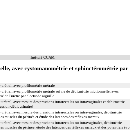
Intitulé CCAM
elle, avec cystomanométrie et sphinctérométrie par
rétral, avec profilométrie urétrale
rétral, avec profilométrie urétrale suivie de débitmétrie mictionnelle, avec
é de l'urètre par électrode aiguille
rétral, avec mesure des pressions intrarectales ou intravaginales et débitmétrie
ssion-débit urinaire]
rétral, avec mesure des pressions intrarectales ou intravaginales, débitmétrie
es muscles du périnée et étude des latences des réflexes sacraux
rétral, avec mesure des pressions intrarectales ou intravaginales, débitmétrie
s muscles du périnée, étude des latences des réflexes sacraux et des potentiels év