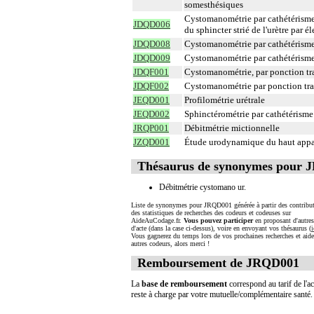
somesthésiques
Cystomanométrie par cathétérisme 
JDQD006
du sphincter strié de l'urètre par é
JDQD008
Cystomanométrie par cathétérisme u
JDQD009
Cystomanométrie par cathétérisme u
JDQF001
Cystomanométrie, par ponction tra
JDQF002
Cystomanométrie par ponction tran
JEQD001
Profilométrie urétrale
JEQD002
Sphinctérométrie par cathétérisme 
JRQP001
Débitmétrie mictionnelle
JZQD001
Étude urodynamique du haut appar
Thésaurus de synonymes pour
Débitmétrie cystomano ur.
Liste de synonymes pour JRQD001 générée à partir des contribut
des statistiques de recherches des codeurs et codeuses sur
AideAuCodage.fr.
Vous pouvez participer
en proposant d'autre
d'acte (dans la case ci-dessus), voire en envoyant vos thésaurus (
i
Vous gagnerez du temps lors de vos prochaines recherches et aide
autres codeurs, alors merci !
Remboursement de JRQD001
La
base de remboursement
correspond au tarif de l'ac
reste à charge par votre mutuelle/complémentaire santé