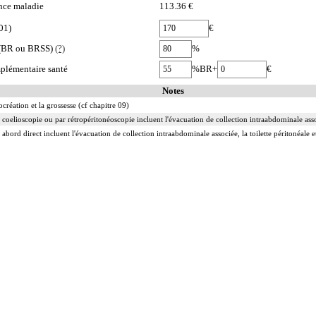
nce maladie
113.36 €
01)
€
e (BR ou BRSS)
(?)
%
plémentaire santé
%BR+
€
Notes
ocréation et la grossesse (cf chapitre 09)
 coelioscopie ou par rétropéritonéoscopie incluent l'évacuation de collection intraabdominale associ
 abord direct incluent l'évacuation de collection intraabdominale associée, la toilette péritonéale e