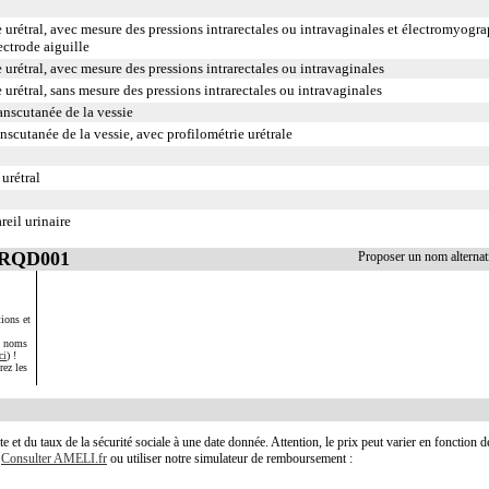
urétral, avec mesure des pressions intrarectales ou intravaginales et électromyogr
lectrode aiguille
rétral, avec mesure des pressions intrarectales ou intravaginales
rétral, sans mesure des pressions intrarectales ou intravaginales
nscutanée de la vessie
scutanée de la vessie, avec profilométrie urétrale
urétral
eil urinaire
 JRQD001
Proposer un nom alterna
ions et
s noms
ci
) !
rez les
te et du taux de la sécurité sociale à une date donnée. Attention, le prix peut varier en fonction 
.
Consulter AMELI.fr
ou utiliser notre simulateur de remboursement :