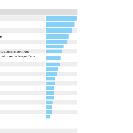
te
 structure anatomique
ission ou de lavage d'une