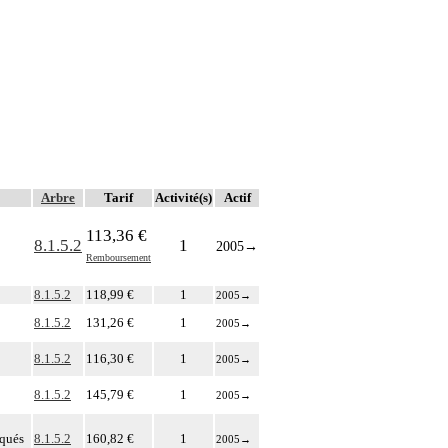
Arbre
Tarif
Activité(s)
Actif
113,36 €
8.1.5.2
1
2005
→
Remboursement
8.1.5.2
118,99 €
1
2005
→
8.1.5.2
131,26 €
1
2005
→
8.1.5.2
116,30 €
1
2005
→
8.1.5.2
145,79 €
1
2005
→
oqués
8.1.5.2
160,82 €
1
2005
→