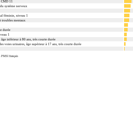
la CMD 11
s du système nerveux
ital féminin, niveau 1
et troubles mentaux
te durée
niveau 1
âge inférieur à 80 ans, très courte durée
es voies urinaires, âge supérieur à 17 ans, très courte durée
u PMSI français