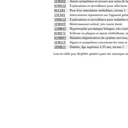
11M19Z
Autres symptômes et recours aux soins de 
01M32Z
Explorations et surveillance pour affection
01C101
Pose d'un stimulateur médullaire, niveau 1
13C041
Interventions réparatrices sur l'appareil gén
19M21Z
Explorations et surveillance pour maladies 
11M10T
Rétrécissement urétral, très courte durée
12M04T
Hypertrophie prostatique bénigne, très cour
01M171
Sclérose en plaques et ataxie cérébelleuse, 
01M08T
Maladies dégénératives du système nerveux, 
11M12T
Signes et symptômes concernant les reins et l
10M021
Diabète, âge supérieur à 35 ans, niveau 1
Liste de GHM pour JRQD001 générée à partir des statistiques d