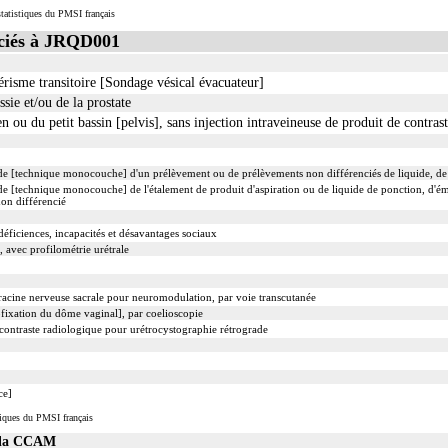
tatistiques du PMSI français
ciés à JRQD001
érisme transitoire [Sondage vésical évacuateur]
sie et/ou de la prostate
u du petit bassin [pelvis], sans injection intraveineuse de produit de contras
e [technique monocouche] d'un prélèvement ou de prélèvements non différenciés de liquide, de
 [technique monocouche] de l'étalement de produit d'aspiration ou de liquide de ponction, d'ém
on différencié
 déficiences, incapacités et désavantages sociaux
 avec profilométrie urétrale
 racine nerveuse sacrale pour neuromodulation, par voie transcutanée
ixation du dôme vaginal], par coelioscopie
contraste radiologique pour urétrocystographie rétrograde
ce]
iques du PMSI français
s la CCAM