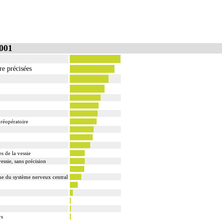
001
re précisées
réopératoire
 de la vessie
ssie, sans précision
rne du système nerveux central
rs