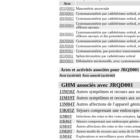
Acte
HTQD002
Manométrie anorectale
JDQD001
Cystomanométrie par cathétérisme urétral, av
JDQD003
Cystomanométrie par cathétérisme urétral, av
Cystomanométrie par cathétérisme urétral, av
JDQD004
réflexes sacraux
Cystomanométrie par cathétérisme urétral, av
JDQD005
réflexes sacraux et des potentiels évoqués s
JDQD006
Cystomanométrie par cathétérisme urétral, ave
JDQD008
Cystomanométrie par cathétérisme urétral, av
JDQF001
Cystomanométrie, par ponction transcutanée 
JEQD002
Sphinctérométrie par cathétérisme urétral
JRQD001
Débitmétrie mictionnelle, avec cystomanomét
Actes et activités associées pour JRQD0
Acte (activité)
Acte associé (activité)
GHM associés avec JRQD001
13M10Z
Autres symptômes et recours aux s
11M19T
Autres symptômes et recours aux so
13M04T
Autres affections de l'appareil génit
13K05Z
Séjours comprenant une endoscopie g
11M04T
Infections des reins et des voies urinaires, â
11K06Z
Séjours comprenant une endoscopie génito-ur
11M16T
Autres affections des reins et des voies urina
23M20T
Autres motifs de recours aux soins de la CM
11M18Z
Explorations et surveillance pour affections 