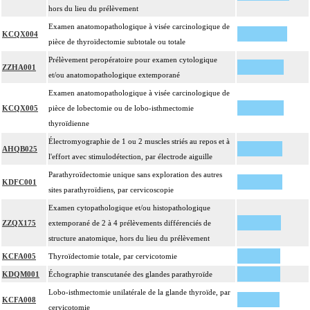
hors du lieu du prélèvement
Examen anatomopathologique à visée carcinologique de
KCQX004
pièce de thyroïdectomie subtotale ou totale
Prélèvement peropératoire pour examen cytologique
ZZHA001
et/ou anatomopathologique extemporané
Examen anatomopathologique à visée carcinologique de
KCQX005
pièce de lobectomie ou de lobo-isthmectomie
thyroïdienne
Électromyographie de 1 ou 2 muscles striés au repos et à
AHQB025
l'effort avec stimulodétection, par électrode aiguille
Parathyroïdectomie unique sans exploration des autres
KDFC001
sites parathyroïdiens, par cervicoscopie
Examen cytopathologique et/ou histopathologique
ZZQX175
extemporané de 2 à 4 prélèvements différenciés de
structure anatomique, hors du lieu du prélèvement
KCFA005
Thyroïdectomie totale, par cervicotomie
KDQM001
Échographie transcutanée des glandes parathyroïde
Lobo-isthmectomie unilatérale de la glande thyroïde, par
KCFA008
cervicotomie