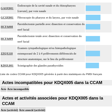
Endoscopie de la cavité nasale et du rhinopharynx
GAQE001
[cavum], par voie nasale
GCQE001
Fibroscopie du pharynx et du larynx, par voie nasale
Parotidectomie partielle avec dissection et conservation du
HCFA008
nerf facial
Parotidectomie totale avec dissection et conservation du
HCFA009
nerf facial
Examen cytopathologique et/ou histopathologique
ZZQX118
extemporané de 2 à 4 prélèvements différenciés de
structure anatomique, sur le lieu du prélèvement
KDQL001
Scintigraphie des glandes parathyroïdes
Liste de codes CCAM pour KDQX005 générée à partir des statistiques du PMSI français
Actes incompatibles pour KDQX005 dans la CCAM
Acte
Acte incompatible
Actes et activités associées pour KDQX005 dans la
CCAM
Acte (activité)
Acte associé (activité)