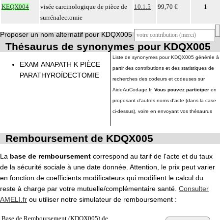
KEQX004
visée carcinologique de pièce de
10.1.5
99,70 €
1
surrénalectomie
Proposer un nom alternatif pour KDQX005
Thésaurus de synonymes pour KDQX005
Liste de synonymes pour KDQX005 générée à
EXAM ANAPATH K PIÈCE
partir des contributions et des statistiques de
PARATHYROÏDECTOMIE
recherches des codeurs et codeuses sur
AideAuCodage.fr.
Vous pouvez participer
en
proposant d'autres noms d'acte (dans la case
ci-dessus), voire en envoyant vos thésaurus
Remboursement de KDQX005
La
base de remboursement
correspond au tarif de l'acte et du taux
de la sécurité sociale à une date donnée. Attention, le prix peut varier
en fonction de coefficients modificateurs qui modifient le calcul du
reste à charge par votre mutuelle/complémentaire santé.
Consulter
AMELI.fr
ou utiliser notre simulateur de remboursement :
Base de Remboursement (KDQX005) de