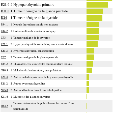
L'examen anatomopathologique de pièce d'exérèse inclut : l'échantillonnage, la
E21.0
2
Hyperparathyroïdie primaire
fixation, l'inclusion, la préparation microscopique avec une coloration standard
D11.0
1
Tumeur bénigne de la glande parotide
à base d'hémalun ou d'hématoxyline-éosine ou de phloxine avec ou sans safran,
D34
1
Tumeur bénigne de la thyroïde
avec ou sans photographie, l'interprétation, les éventuels réexamens aux divers
10.1.5
stades de réalisation, le compte rendu, le codage
E04.1
1
Nodule thyroïdien simple non toxique
Avec ou sans : coloration spéciale
E04.2
1
Goitre multinodulaire (non toxique)
coupes sériées
C73
1
Tumeur maligne de la thyroïde
empreinte par apposition cellulaire
E21.1
2
Hyperparathyroïdie secondaire, non classée ailleurs
écrasis cellulaire
E21.3
2
Hyperparathyroïdie, sans précision
La pièce d'exérèse pour examen anatomopathologique à visée carcinologique
C07
2
Tumeur maligne de la glande parotide
inclut :
les structures anatomiques ayant un rapport de continuité ou de contiguïté
E05.2
3
Thyréotoxicose avec goitre multinodulaire toxique
10.1.5
[organes de voisinage] quel qu'en soit le nombre
N18.9
1
Maladie rénale chronique, sans précision
les éventuelles recoupes
E21.4
2
Autres maladies précisées de la glande parathyroïde
les noeuds [ganglions] lymphatiques ou groupes lymphonodaux
E21.2
2
Autres hyperparathyroïdies
[ganglionnaires lymphatiques] satellites non différenciés par le préleveur
N25.8
2
Autres affections dues à une tubulopathie
L'examen anatomopathologique à visée carcinologique, inclut : l'examen
K11.6
1
Mucocèle des glandes salivaires
anatomopathologique de lésion cancéreuse de découverte fortuite lors de
10.1.5
l'intervention ou de l'examen anatomopathologique
Tumeur à évolution imprévisible ou inconnue d'une
D44.2
1
À l'exclusion de : examen anatomopathologique de lésion précancéreuse de
parathyroïde