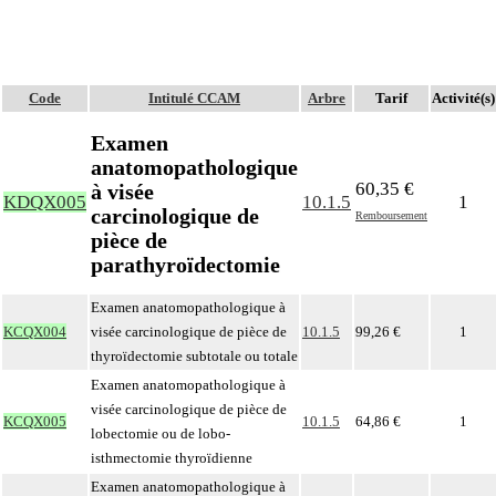
Code
Intitulé CCAM
Arbre
Tarif
Activité(s)
Examen
anatomopathologique
60,35 €
à visée
KDQX005
10.1.5
1
carcinologique de
Remboursement
pièce de
parathyroïdectomie
Examen anatomopathologique à
KCQX004
visée carcinologique de pièce de
10.1.5
99,26 €
1
thyroïdectomie subtotale ou totale
Examen anatomopathologique à
visée carcinologique de pièce de
KCQX005
10.1.5
64,86 €
1
lobectomie ou de lobo-
isthmectomie thyroïdienne
Examen anatomopathologique à