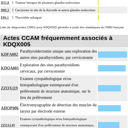
découverte fortuite lors de l'examen anatomopathologique
D35.8
1
Tumeur bénigne de plusieurs glandes endocrines
Facturation :
D09.3
1
Carcinome in situ de la thyroïde et autres glandes endocrines
un seul acte peut être facturé que l'exérèse soit monobloc ou en fragments non
E06.1
1
Thyroïdite subaiguë
10.1.5
différenciés par le préleveur, partielle ou totale, pour chaque structure
Liste de diagnostics CIM10 pour KDQX005 générée à partir des statistiques du PMSI français
anatomique
Actes CCAM fréquemment associés à
KDQX005
Parathyroïdectomie unique sans exploration des
KDFA002
autres sites parathyroïdiens, par cervicotomie
Exploration des sites parathyroïdiens
KDQA001
cervicaux, par cervicotomie
Examen cytopathologique et/ou
histopathologique extemporané d'un
ZZQX119
prélèvement de structure anatomique, sur le
lieu du prélèvement
Électromyographie de détection des muscles du
AHQP006
larynx par électrode externe
Examen cytopathologique et/ou histopathologique
ZZQX149
extemporané d'un prélèvement de structure anatomique,