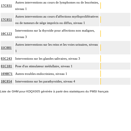
Autres interventions au cours de lymphomes ou de leucémies,
17C031
niveau 1
Autres interventions au cours d'affections myéloprolifératives
17C051
ou de tumeurs de siège imprécis ou diffus, niveau 1
Interventions sur la thyroïde pour affections non malignes,
10C123
niveau 3
Autres interventions sur les reins et les voies urinaires, niveau
11C081
1
03C243
Interventions sur les glandes salivaires, niveau 3
01C101
Pose d'un stimulateur médullaire, niveau 1
10M071
Autres troubles endocriniens, niveau 1
10C054
Interventions sur les parathyroïdes, niveau 4
Liste de GHM pour KDQX005 générée à partir des statistiques du PMSI français