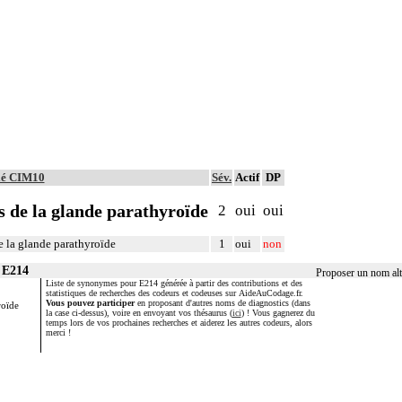
ulé CIM10
Sév.
Actif
DP
s de la glande parathyroïde
2
oui
oui
e la glande parathyroïde
1
oui
non
 E214
Proposer un nom alt
Liste de synonymes pour E214 générée à partir des contributions et des
statistiques de recherches des codeurs et codeuses sur AideAuCodage.fr.
Vous pouvez participer
en proposant d'autres noms de diagnostics (dans
roïde
la case ci-dessus), voire en envoyant vos thésaurus (
ici
) ! Vous gagnerez du
temps lors de vos prochaines recherches et aiderez les autres codeurs, alors
merci !