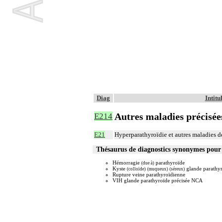
Diag
Intit
Autres maladies précisée
E214
E21
Hyperparathyroïdie et autres maladies d
Thésaurus de diagnostics synonymes pour
Hémorragie
parathyroïde
(due à)
Kyste
glande parathy
(colloïde)
(muqueux)
(séreux)
Rupture veine parathyroïdienne
VIH glande parathyroïde précisée NCA