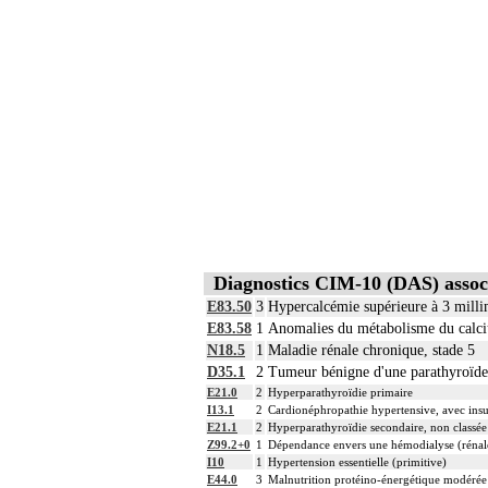
Diagnostics CIM-10 (DAS) assoc
E83.50
3
Hypercalcémie supérieure à 3 milli
E83.58
1
Anomalies du métabolisme du calciu
N18.5
1
Maladie rénale chronique, stade 5
D35.1
2
Tumeur bénigne d'une parathyroïde
E21.0
2
Hyperparathyroïdie primaire
I13.1
2
Cardionéphropathie hypertensive, avec insu
E21.1
2
Hyperparathyroïdie secondaire, non classée 
Z99.2+0
1
Dépendance envers une hémodialyse (rénal
I10
1
Hypertension essentielle (primitive)
E44.0
3
Malnutrition protéino-énergétique modérée