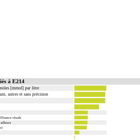
iés à E214
moles [mmol] par litre
m, autres et sans précision
ffisance rénale
ailleurs
e)