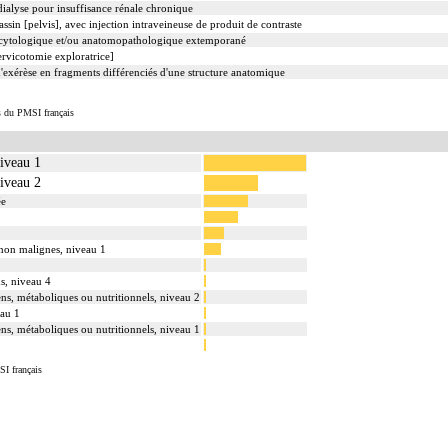
ialyse pour insuffisance rénale chronique
sin [pelvis], avec injection intraveineuse de produit de contraste
cytologique et/ou anatomopathologique extemporané
rvicotomie exploratrice]
xérèse en fragments différenciés d'une structure anatomique
s du PMSI français
niveau 1
niveau 2
ée
 non malignes, niveau 1
s, niveau 4
ens, métaboliques ou nutritionnels, niveau 2
eau 1
ens, métaboliques ou nutritionnels, niveau 1
SI français