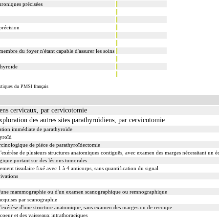
hroniques précisées
précision
membre du foyer n'étant capable d'assurer les soins
thyroïde
istiques du PMSI français
iens cervicaux, par cervicotomie
ploration des autres sites parathyroïdiens, par cervicotomie
ation immédiate de parathyroïde
hyroïd
cinologique de pièce de parathyroïdectomie
xérèse de plusieurs structures anatomiques contiguës, avec examen des marges nécessitant un é
ique portant sur des lésions tumorales
t tissulaire fixé avec 1 à 4 anticorps, sans quantification du signal
ivations
d'une mammographie ou d'un examen scanographique ou remnographique
 acquises par scanographie
exérèse d'une structure anatomique, sans examen des marges ou de recoupe
oeur et des vaisseaux intrathoraciques