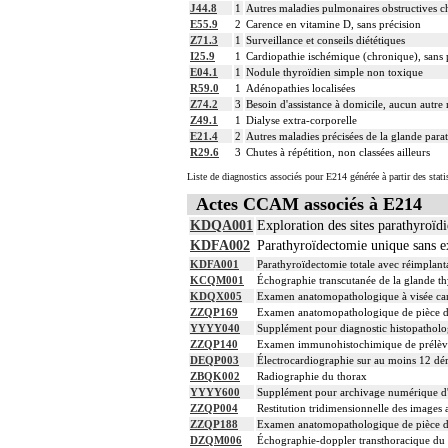
J44.8
1
Autres maladies pulmonaires obstructives c
E55.9
2
Carence en vitamine D, sans précision
Z71.3
1
Surveillance et conseils diététiques
I25.9
1
Cardiopathie ischémique (chronique), sans 
E04.1
1
Nodule thyroïdien simple non toxique
R59.0
1
Adénopathies localisées
Z74.2
3
Besoin d'assistance à domicile, aucun autre 
Z49.1
1
Dialyse extra-corporelle
E21.4
2
Autres maladies précisées de la glande para
R29.6
3
Chutes à répétition, non classées ailleurs
Liste de diagnostics associés pour E214 générée à partir des stat
Actes CCAM associés à E214
KDQA001
Exploration des sites parathyroïd
KDFA002
Parathyroïdectomie unique sans ex
KDFA001
Parathyroïdectomie totale avec réimplant
KCQM001
Échographie transcutanée de la glande t
KDQX005
Examen anatomopathologique à visée car
ZZQP169
Examen anatomopathologique de pièce d'e
YYYY040
Supplément pour diagnostic histopatholog
ZZQP140
Examen immunohistochimique de prélèvemen
DEQP003
Électrocardiographie sur au moins 12 dér
ZBQK002
Radiographie du thorax
YYYY600
Supplément pour archivage numérique 
ZZQP004
Restitution tridimensionnelle des images
ZZQP188
Examen anatomopathologique de pièce d'
DZQM006
Échographie-doppler transthoracique du c