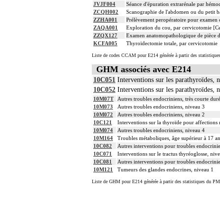
JVJF004
Séance d'épuration extrarénale par hémod
ZCQH002
Scanographie de l'abdomen ou du petit bas
ZZHA001
Prélèvement peropératoire pour examen 
ZAQA001
Exploration du cou, par cervicotomie [Ce
ZZQX127
Examen anatomopathologique de pièce d'e
KCFA005
Thyroïdectomie totale, par cervicotomie
Liste de codes CCAM pour E214 générée à partir des statistique
GHM associés avec E214
10C051
Interventions sur les parathyroïdes, 
10C052
Interventions sur les parathyroïdes, 
10M07T
Autres troubles endocriniens, très courte dur
10M073
Autres troubles endocriniens, niveau 3
10M072
Autres troubles endocriniens, niveau 2
10C121
Interventions sur la thyroïde pour affections
10M074
Autres troubles endocriniens, niveau 4
10M164
Troubles métaboliques, âge supérieur à 17 an
10C082
Autres interventions pour troubles endocrini
10C071
Interventions sur le tractus thyréoglosse, niv
10C081
Autres interventions pour troubles endocrini
10M121
Tumeurs des glandes endocrines, niveau 1
Liste de GHM pour E214 générée à partir des statistiques du PM