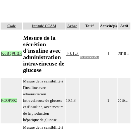
Code
Intitulé CCAM
Arbre
Tarif
Activité(s)
Actif
Mesure de la
sécrétion
d'insuline avec
KGQP003
10.1.3
1
2010
→
administration
Remboursement
intraveineuse de
glucose
Mesure de la sensibilité à
l'insuline avec
administration
KGQP002
intraveineuse de glucose
10.1.3
1
2010
→
et d'insuline, avec mesure
de la production
hépatique de glucose
Mesure de la sensibilité à