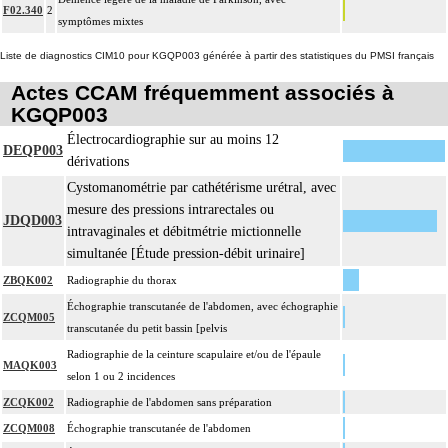
F02.340
2
symptômes mixtes
Liste de diagnostics CIM10 pour KGQP003 générée à partir des statistiques du PMSI français
Actes CCAM fréquemment associés à
KGQP003
Électrocardiographie sur au moins 12
DEQP003
dérivations
Cystomanométrie par cathétérisme urétral, avec
mesure des pressions intrarectales ou
JDQD003
intravaginales et débitmétrie mictionnelle
simultanée [Étude pression-débit urinaire]
ZBQK002
Radiographie du thorax
Échographie transcutanée de l'abdomen, avec échographie
ZCQM005
transcutanée du petit bassin [pelvis
Radiographie de la ceinture scapulaire et/ou de l'épaule
MAQK003
selon 1 ou 2 incidences
ZCQK002
Radiographie de l'abdomen sans préparation
ZCQM008
Échographie transcutanée de l'abdomen