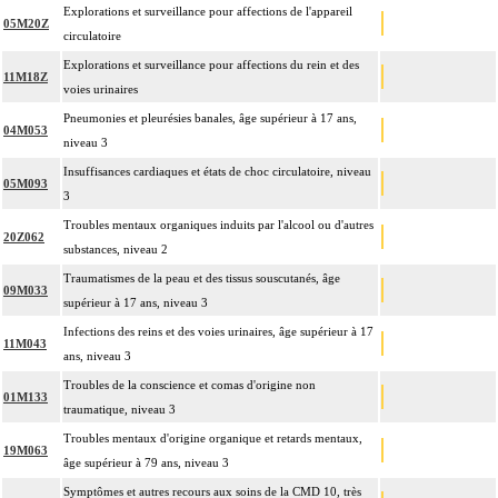
Explorations et surveillance pour affections de l'appareil
05M20Z
circulatoire
Explorations et surveillance pour affections du rein et des
11M18Z
voies urinaires
Pneumonies et pleurésies banales, âge supérieur à 17 ans,
04M053
niveau 3
Insuffisances cardiaques et états de choc circulatoire, niveau
05M093
3
Troubles mentaux organiques induits par l'alcool ou d'autres
20Z062
substances, niveau 2
Traumatismes de la peau et des tissus souscutanés, âge
09M033
supérieur à 17 ans, niveau 3
Infections des reins et des voies urinaires, âge supérieur à 17
11M043
ans, niveau 3
Troubles de la conscience et comas d'origine non
01M133
traumatique, niveau 3
Troubles mentaux d'origine organique et retards mentaux,
19M063
âge supérieur à 79 ans, niveau 3
Symptômes et autres recours aux soins de la CMD 10, très