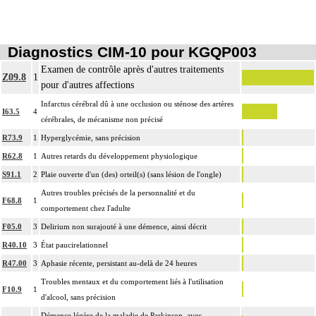
Diagnostics CIM-10 pour KGQP003
Examen de contrôle après d'autres traitements
Z09.8
1
pour d'autres affections
Infarctus cérébral dû à une occlusion ou sténose des artères
I63.5
4
cérébrales, de mécanisme non précisé
R73.9
1
Hyperglycémie, sans précision
R62.8
1
Autres retards du développement physiologique
S91.1
2
Plaie ouverte d'un (des) orteil(s) (sans lésion de l'ongle)
Autres troubles précisés de la personnalité et du
F68.8
1
comportement chez l'adulte
F05.0
3
Delirium non surajouté à une démence, ainsi décrit
R40.10
3
État paucirelationnel
R47.00
3
Aphasie récente, persistant au-delà de 24 heures
Troubles mentaux et du comportement liés à l'utilisation
F10.9
1
d'alcool, sans précision
Démence légère de la maladie de Parkinson, avec