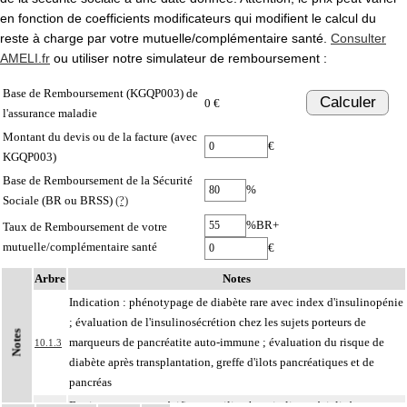
en fonction de coefficients modificateurs qui modifient le calcul du
reste à charge par votre mutuelle/complémentaire santé.
Consulter
AMELI.fr
ou utiliser notre simulateur de remboursement :
Base de Remboursement (KGQP003) de
Calculer
0 €
l'assurance maladie
Montant du devis ou de la facture (avec
€
KGQP003)
Base de Remboursement de la Sécurité
%
Sociale (BR ou BRSS)
(?)
%BR+
Taux de Remboursement de votre
mutuelle/complémentaire santé
€
Arbre
Notes
Indication : phénotypage de diabète rare avec index d'insulinopénie
; évaluation de l'insulinosécrétion chez les sujets porteurs de
Notes
marqueurs de pancréatite auto-immune ; évaluation du risque de
10.1.3
diabète après transplantation, greffe d'ilots pancréatiques et de
pancréas
Environnement : spécifique ; milieu hospitalier spécialisé
10.1.3