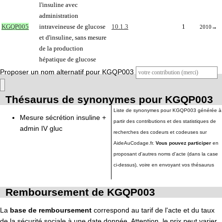
l'insuline avec
administration
KGQP005
intraveineuse de glucose
10.1.3
1
2010
→
et d'insuline, sans mesure
de la production
hépatique de glucose
Proposer un nom alternatif pour KGQP003
Thésaurus de synonymes pour KGQP003
Liste de synonymes pour KGQP003 générée à
Mesure sécrétion insuline +
partir des contributions et des statistiques de
admin IV gluc
recherches des codeurs et codeuses sur
AideAuCodage.fr.
Vous pouvez participer
en
proposant d'autres noms d'acte (dans la case
ci-dessus), voire en envoyant vos thésaurus
Remboursement de KGQP003
La
base de remboursement
correspond au tarif de l'acte et du taux
de la sécurité sociale à une date donnée. Attention, le prix peut varier