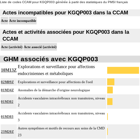
Liste de codes CCAM pour KGQP003 générée à partir des statistiques du PMSI français
Actes incompatibles pour KGQP003 dans la CCAM
Acte
Acte incompatible
Actes et activités associées pour KGQP003 dans la
CCAM
Acte (activité)
Acte associé (activité)
GHM associés avec KGQP003
Explorations et surveillance pour affections
10M13Z
endocriniennes et métaboliques
02M09Z
Explorations et surveillance pour affections de l'oeil
01M34Z
Anomalies de la démarche d'origine neurologique
Accidents vasculaires intracérébraux non transitoires, niveau
01M302
2
Accidents vasculaires intracérébraux non transitoires, niveau
01M303
3
Autres symptômes et motifs de recours aux soins de la CMD
23M20Z
23