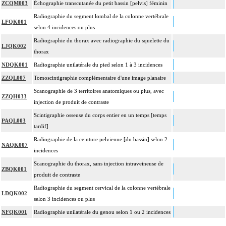
ZCQM003
Échographie transcutanée du petit bassin [pelvis] féminin
Radiographie du segment lombal de la colonne vertébrale
LFQK001
selon 4 incidences ou plus
Radiographie du thorax avec radiographie du squelette du
LJQK002
thorax
NDQK001
Radiographie unilatérale du pied selon 1 à 3 incidences
ZZQL007
Tomoscintigraphie complémentaire d'une image planaire
Scanographie de 3 territoires anatomiques ou plus, avec
ZZQH033
injection de produit de contraste
Scintigraphie osseuse du corps entier en un temps [temps
PAQL003
tardif]
Radiographie de la ceinture pelvienne [du bassin] selon 2
NAQK007
incidences
Scanographie du thorax, sans injection intraveineuse de
ZBQK001
produit de contraste
Radiographie du segment cervical de la colonne vertébrale
LDQK002
selon 3 incidences ou plus
NFQK001
Radiographie unilatérale du genou selon 1 ou 2 incidences