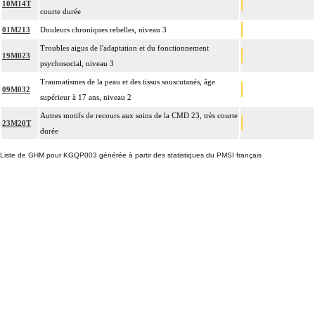
10M14T
courte durée
01M213
Douleurs chroniques rebelles, niveau 3
Troubles aigus de l'adaptation et du fonctionnement
19M023
psychosocial, niveau 3
Traumatismes de la peau et des tissus souscutanés, âge
09M032
supérieur à 17 ans, niveau 2
Autres motifs de recours aux soins de la CMD 23, très courte
23M20T
durée
Liste de GHM pour KGQP003 générée à partir des statistiques du PMSI français