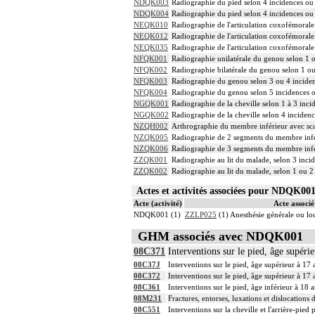
NDQK003
Radiographie du pied selon 4 incidences ou
NDQK004
Radiographie du pied selon 4 incidences ou
NEQK010
Radiographie de l'articulation coxofémorale
NEQK012
Radiographie de l'articulation coxofémorale
NEQK035
Radiographie de l'articulation coxofémorale
NFQK001
Radiographie unilatérale du genou selon 1 
NFQK002
Radiographie bilatérale du genou selon 1 ou
NFQK003
Radiographie du genou selon 3 ou 4 incide
NFQK004
Radiographie du genou selon 5 incidences o
NGQK001
Radiographie de la cheville selon 1 à 3 inci
NGQK002
Radiographie de la cheville selon 4 incidenc
NZQH002
Arthrographie du membre inférieur avec sc
NZQK005
Radiographie de 2 segments du membre inf
NZQK006
Radiographie de 3 segments du membre infé
ZZQK001
Radiographie au lit du malade, selon 3 inci
ZZQK002
Radiographie au lit du malade, selon 1 ou 2
Actes et activités associées pour NDQK0
Acte (activité)
Acte associé 
NDQK001 (1)
ZZLP025
(1) Anesthésie générale ou l
GHM associés avec NDQK001
08C371
Interventions sur le pied, âge supéri
08C37J
Interventions sur le pied, âge supérieur à 17
08C372
Interventions sur le pied, âge supérieur à 17 
08C361
Interventions sur le pied, âge inférieur à 18 
08M231
Fractures, entorses, luxations et dislocations
08C551
Interventions sur la cheville et l'arrière-pied