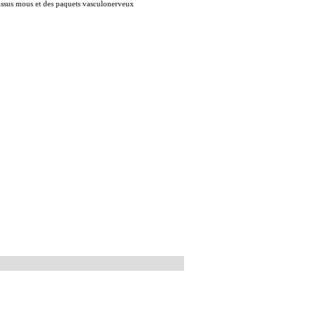
s tissus mous et des paquets vasculonerveux
me site.
sans exposition du foyer de fracture.