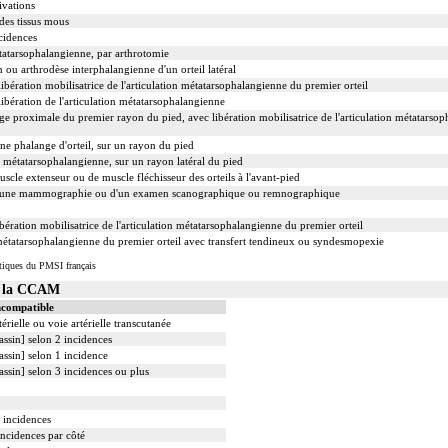
ivations
des tissus mous
ncidences
tatarsophalangienne, par arthrotomie
on ou arthrodèse interphalangienne d'un orteil latéral
ibération mobilisatrice de l'articulation métatarsophalangienne du premier orteil
libération de l'articulation métatarsophalangienne
ge proximale du premier rayon du pied, avec libération mobilisatrice de l'articulation métatarsop
une phalange d'orteil, sur un rayon du pied
n métatarsophalangienne, sur un rayon latéral du pied
cle extenseur ou de muscle fléchisseur des orteils à l'avant-pied
d'une mammographie ou d'un examen scanographique ou remnographique
ération mobilisatrice de l'articulation métatarsophalangienne du premier orteil
n métatarsophalangienne du premier orteil avec transfert tendineux ou syndesmopexie
tiques du PMSI français
s la CCAM
ncompatible
érielle ou voie artérielle transcutanée
assin] selon 2 incidences
assin] selon 1 incidence
assin] selon 3 incidences ou plus
 incidences
incidences par côté