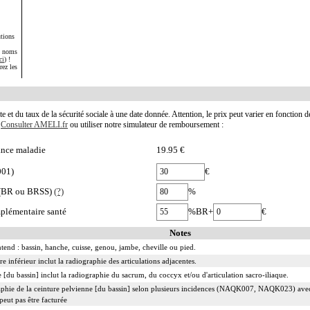
tions
s noms
ci
) !
rez les
te et du taux de la sécurité sociale à une date donnée. Attention, le prix peut varier en fonction 
.
Consulter AMELI.fr
ou utiliser notre simulateur de remboursement :
nce maladie
19.95 €
001)
€
e (BR ou BRSS)
(?)
%
plémentaire santé
%BR+
€
Notes
end : bassin, hanche, cuisse, genou, jambe, cheville ou pied.
inférieur inclut la radiographie des articulations adjacentes.
 [du bassin] inclut la radiographie du sacrum, du coccyx et/ou d'articulation sacro-iliaque.
graphie de la ceinture pelvienne [du bassin] selon plusieurs incidences (NAQK007, NAQK023) avec
t pas être facturée