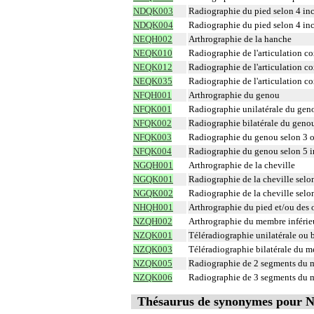
NDQK003
Radiographie du pied selon 4 in
NDQK004
Radiographie du pied selon 4 in
NEQH002
Arthrographie de la hanche
NEQK010
Radiographie de l'articulation c
NEQK012
Radiographie de l'articulation c
NEQK035
Radiographie de l'articulation c
NFQH001
Arthrographie du genou
NFQK001
Radiographie unilatérale du gen
NFQK002
Radiographie bilatérale du genou
NFQK003
Radiographie du genou selon 3 o
NFQK004
Radiographie du genou selon 5 i
NGQH001
Arthrographie de la cheville
NGQK001
Radiographie de la cheville selo
NGQK002
Radiographie de la cheville selo
NHQH001
Arthrographie du pied et/ou des o
NZQH002
Arthrographie du membre inférie
NZQK001
Téléradiographie unilatérale ou b
NZQK003
Téléradiographie bilatérale du me
NZQK005
Radiographie de 2 segments du m
NZQK006
Radiographie de 3 segments du m
Thésaurus de synonymes pour