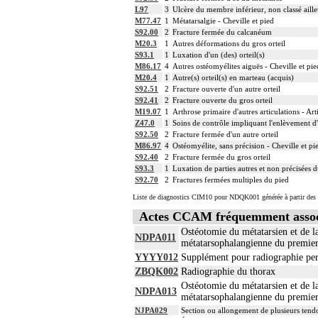
14
La libération mobilisatrice d'une articula
L97
3
Ulcère du membre inférieur, non classé aille
M77.47
1
Métatarsalgie - Cheville et pied
14
L'arthroplastie inclut la réparation de l'
S92.00
2
Fracture fermée du calcanéum
14
L'évacuation de collection articulaire inc
M20.3
1
Autres déformations du gros orteil
14
La reconstruction osseuse ou articulaire 
S93.1
1
Luxation d'un (des) orteil(s)
La réduction d'une luxation, par abord dir
M86.17
4
Autres ostéomyélites aiguës - Cheville et pie
14
et/ou la contention par appareillage rigi
M20.4
1
Autre(s) orteil(s) en marteau (acquis)
S92.51
2
Fracture ouverte d'un autre orteil
14
L'ostéotomie inclut l'ostéosynthèse et/ou
S92.41
2
Fracture ouverte du gros orteil
14
L'ostéosynthèse d'une fracture inclut sa
M19.07
1
Arthrose primaire d'autres articulations - Art
14
La réduction orthopédique extemporanée d
Z47.0
1
Soins de contrôle impliquant l'enlèvement d'
La réduction orthopédique extemporanée 
S92.50
2
Fracture fermée d'un autre orteil
14
Comprend : réduction orthopédique itér
M86.97
4
Ostéomyélite, sans précision - Cheville et pi
S92.40
2
Fracture fermée du gros orteil
14
Tout acte thérapeutique, par arthrotomie i
S93.3
1
Luxation de parties autres et non précisées 
14
Tout acte thérapeutique, par arthroscopie 
S92.70
2
Fractures fermées multiples du pied
14
Toute arthrotomie inclut l'arthroscopie 
Liste de diagnostics CIM10 pour NDQK001 générée à partir des 
Actes CCAM fréquemment asso
Ostéotomie du métatarsien et de la
NDPA011
métatarsophalangienne du premier 
YYYY012
Supplément pour radiographie per 
ZBQK002
Radiographie du thorax
Ostéotomie du métatarsien et de la
NDPA013
métatarsophalangienne du premier 
NJPA029
Section ou allongement de plusieurs tendo