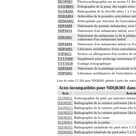
DEQP003
Électrocardiographie sur au moins 12 dér
QZQM001
Échographie de la peau, des ongles et/ou 
NGQK001
Radiographie de la cheville selon 1 à 3 i
NHDA004
Arthrodèse de la première articulation mé
NHMA002
Arthroplastie par résection de l'articulati
NDPA008
Ostéotomie du premier métatarsien, avec l
NDPA014
Ostéotomie d'un métatarsien latéral, avec 
Ostéotomie du métatarsien et de la phalan
NDPA002
ostéotomie d'un métatarsien latéral
NDPA004
Ostéotomie d'un métatarsien latéral ou d'
NHPA001
Libération mobilisatrice d'une articulatio
NJPA025
Section ou allongement d'un tendon de mus
YYYY600
Supplément pour archivage numérique 
YYYY028
Guidage échographique
NDPA009
Ostéotomie de la phalange proximale et lib
NHPA002
Libération mobilisatrice de l'articulatio
Liste de codes CCAM pour NDQK001 générée à partir des statis
Actes incompatibles pour NDQK001 dan
Acte
Acte i
EEQH003
Artériographie du pied, par injection intraart
NAQK007
Radiographie de la ceinture pelvienne [du b
NAQK015
Radiographie de la ceinture pelvienne [du b
NAQK023
Radiographie de la ceinture pelvienne [du b
NBQK001
Radiographie de la cuisse
NCQK001
Radiographie de la jambe
NDQK001
Radiographie unilatérale du pied selon 1 à 3
NDQK002
Radiographie bilatérale du pied selon 1 à 3 