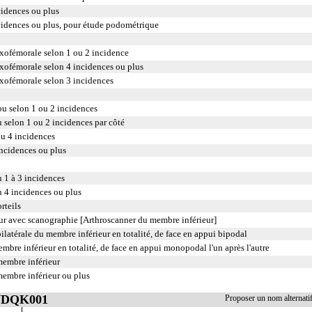
cidences ou plus
cidences ou plus, pour étude podométrique
oxofémorale selon 1 ou 2 incidence
oxofémorale selon 4 incidences ou plus
oxofémorale selon 3 incidences
ou selon 1 ou 2 incidences
 selon 1 ou 2 incidences par côté
u 4 incidences
ncidences ou plus
n 1 à 3 incidences
n 4 incidences ou plus
rteils
ur avec scanographie [Arthroscanner du membre inférieur]
ilatérale du membre inférieur en totalité, de face en appui bipodal
mbre inférieur en totalité, de face en appui monopodal l'un après l'autre
embre inférieur
embre inférieur ou plus
 NDQK001
Proposer un nom alterna