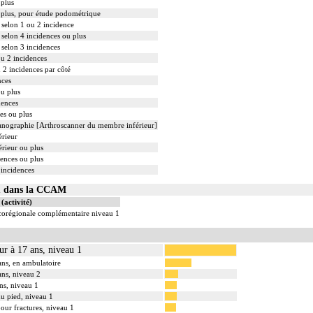
 plus
 plus, pour étude podométrique
 selon 1 ou 2 incidence
 selon 4 incidences ou plus
 selon 3 incidences
ou 2 incidences
 2 incidences par côté
nces
u plus
dences
es ou plus
anographie [Arthroscanner du membre inférieur]
érieur
rieur ou plus
dences ou plus
 incidences
01 dans la CCAM
(activité)
ocorégionale complémentaire niveau 1
eur à 17 ans, niveau 1
 ans, en ambulatoire
ans, niveau 2
ans, niveau 1
 du pied, niveau 1
 pour fractures, niveau 1