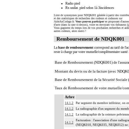
Radio pied
Rx unilat. pied selon 1à 3incidences
Liste de synonymes pour NDQK001 générée à partir des contribu
et des statistiques de recherches des codeurs et codeuses sur
AideAuCodage.fr.
Vous pouvez participer
en proposant d'autre
d'acte (dans la case ci-dessus), voire en envoyant vos thésaurus (
i
Vous gagnerez du temps lors de vos prochaines recherches et aide
autres codeurs, alors merci !
Remboursement de NDQK001
La
base de remboursement
correspond au tarif de l'ac
reste à charge par votre mutuelle/complémentaire santé
Base de Remboursement (NDQK001) de l'assura
Montant du devis ou de la facture (avec NDQK
Base de Remboursement de la Sécurité Social
Taux de Remboursement de votre mutuelle/com
Arbre
14.1.2
Par segment du membre inférieur, on ent
14.1.2
La radiographie d'un segment du membre 
14.1.2
La radiographie de la ceinture pelvienne
Facturation : l'association d'une radio
14.1.2
(NEQK010, NEQK035, NEQK012) ne peu