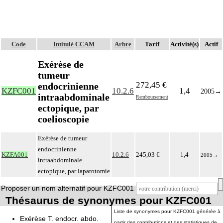
Code
Intitulé CCAM
Arbre
Tarif
Activité(s)
Actif
Exérèse de
tumeur
272,45 €
endocrinienne
KZFC001
10.2.6
1,4
2005
→
intraabdominale
Remboursement
ectopique, par
coelioscopie
Exérèse de tumeur
endocrinienne
KZFA001
10.2.6
245,03 €
1,4
2005
→
intraabdominale
ectopique, par laparotomie
Proposer un nom alternatif pour KZFC001
Thésaurus de synonymes pour KZFC001
Liste de synonymes pour KZFC001 générée à
Exérèse T. endocr. abdo.
partir des contributions et des statistiques de