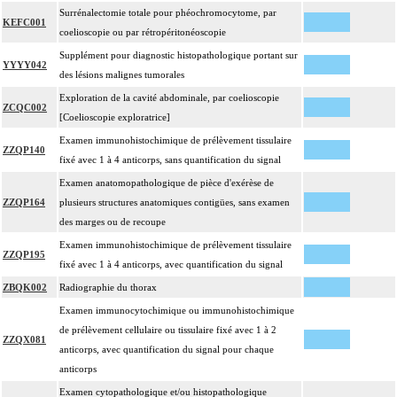
Surrénalectomie totale pour phéochromocytome, par
KEFC001
coelioscopie ou par rétropéritonéoscopie
Supplément pour diagnostic histopathologique portant sur
YYYY042
des lésions malignes tumorales
Exploration de la cavité abdominale, par coelioscopie
ZCQC002
[Coelioscopie exploratrice]
Examen immunohistochimique de prélèvement tissulaire
ZZQP140
fixé avec 1 à 4 anticorps, sans quantification du signal
Examen anatomopathologique de pièce d'exérèse de
ZZQP164
plusieurs structures anatomiques contigües, sans examen
des marges ou de recoupe
Examen immunohistochimique de prélèvement tissulaire
ZZQP195
fixé avec 1 à 4 anticorps, avec quantification du signal
ZBQK002
Radiographie du thorax
Examen immunocytochimique ou immunohistochimique
de prélèvement cellulaire ou tissulaire fixé avec 1 à 2
ZZQX081
anticorps, avec quantification du signal pour chaque
anticorps
Examen cytopathologique et/ou histopathologique