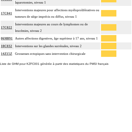
laparotomies, niveau 1
Interventions majeures pour affections myéloprolifératives ou
17C041
tumeurs de siège imprécis ou diffus, niveau 1
Interventions majeures au cours de lymphomes ou de
17C022
leucémies, niveau 2
06M091
Autres affections digestives, âge supérieur à 17 ans, niveau 1
10C032
Interventions sur les glandes surrénales, niveau 2
14Z15Z
Grossesses ectopiques sans intervention chirurgicale
Liste de GHM pour KZFC001 générée à partir des statistiques du PMSI français