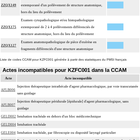
ZZQX149
extemporané d'un prélèvement de structure anatomique,
hors du lieu du prélèvement
Examen cytopathologique et/ou histopathologique
ZZQX175
extemporané de 2 à 4 prélèvements différenciés de
structure anatomique, hors du lieu du prélèvement
Examen anatomopathologique de pièce d'exérèse en
ZZQX127
fragments différenciés d'une structure anatomique
Liste de codes CCAM pour KZFC001 générée à partir des statistiques du PMSI français
Actes incompatibles pour KZFC001 dans la CCAM
Acte
Acte incompatible
Injection thérapeutique intrathécale d'agent pharmacologique, par voie transcutanée
AFLB006
sans guidage
Injection thérapeutique péridurale [épidurale] d'agent pharmacologique, sans
AFLB007
guidage
GELD002
Intubation trachéale en dehors d'un bloc médicotechnique
GELD004
Intubation trachéale
GELE004
Intubation trachéale, par fibroscopie ou dispositif laryngé particulier