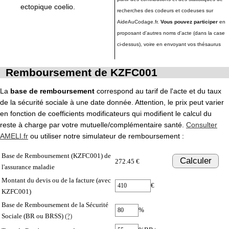
ectopique coelio.
recherches des codeurs et codeuses sur
AideAuCodage.fr.
Vous pouvez participer
en
proposant d'autres noms d'acte (dans la case
ci-dessus), voire en envoyant vos thésaurus
Remboursement de KZFC001
La
base de remboursement
correspond au tarif de l'acte et du taux
de la sécurité sociale à une date donnée. Attention, le prix peut varier
en fonction de coefficients modificateurs qui modifient le calcul du
reste à charge par votre mutuelle/complémentaire santé.
Consulter
AMELI.fr
ou utiliser notre simulateur de remboursement :
Base de Remboursement (KZFC001) de
Calculer
272.45 €
l'assurance maladie
Montant du devis ou de la facture (avec
€
KZFC001)
Base de Remboursement de la Sécurité
%
Sociale (BR ou BRSS)
(?)