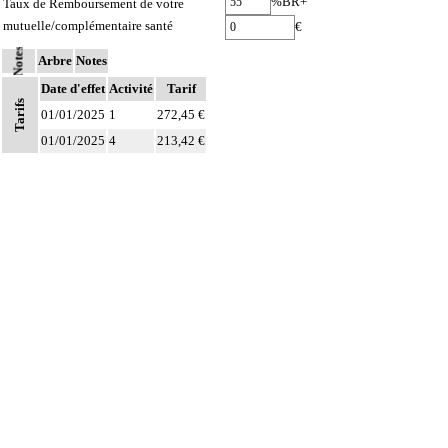
%BR+
Taux de Remboursement de votre
mutuelle/complémentaire santé
€
Notes
Arbre
Notes
Date d'effet
Activité
Tarif
Tarifs
01/01/2025
1
272,45 €
01/01/2025
4
213,42 €