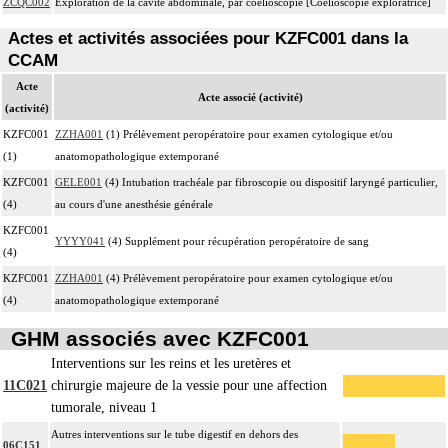
ZCQC002
Exploration de la cavité abdominale, par coelioscopie [Coelioscopie exploratrice]
Actes et activités associées pour KZFC001 dans la
CCAM
Acte
Acte associé (activité)
(activité)
KZFC001
ZZHA001
(1) Prélèvement peropératoire pour examen cytologique et/ou
(1)
anatomopathologique extemporané
KZFC001
GELE001
(4) Intubation trachéale par fibroscopie ou dispositif laryngé particulier,
(4)
au cours d'une anesthésie générale
KZFC001
YYYY041
(4) Supplément pour récupération peropératoire de sang
(4)
KZFC001
ZZHA001
(4) Prélèvement peropératoire pour examen cytologique et/ou
(4)
anatomopathologique extemporané
GHM associés avec KZFC001
Interventions sur les reins et les uretères et
11C021
chirurgie majeure de la vessie pour une affection
tumorale, niveau 1
Autres interventions sur le tube digestif en dehors des
06C151