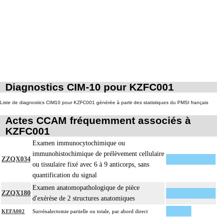
Diagnostics CIM-10 pour KZFC001
Liste de diagnostics CIM10 pour KZFC001 générée à partir des statistiques du PMSI français
Actes CCAM fréquemment associés à
KZFC001
Examen immunocytochimique ou
immunohistochimique de prélèvement cellulaire
ZZQX034
ou tissulaire fixé avec 6 à 9 anticorps, sans
quantification du signal
Examen anatomopathologique de pièce
ZZQX180
d'exérèse de 2 structures anatomiques
KEFA002
Surrénalectomie partielle ou totale, par abord direct