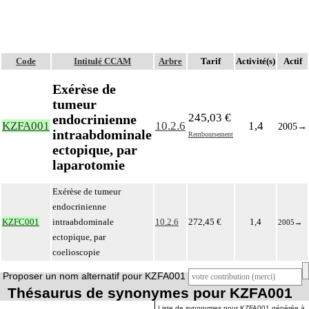
Code
Intitulé CCAM
Arbre
Tarif
Activité(s)
Actif
Exérèse de
tumeur
245,03 €
endocrinienne
KZFA001
10.2.6
1,4
2005
→
intraabdominale
Remboursement
ectopique, par
laparotomie
Exérèse de tumeur
endocrinienne
KZFC001
intraabdominale
10.2.6
272,45 €
1,4
2005
→
ectopique, par
coelioscopie
Proposer un nom alternatif pour KZFA001
Thésaurus de synonymes pour KZFA001
Liste de synonymes pour KZFA001 générée à