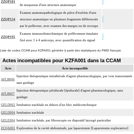
ZZQP101
de muqueuse d'une structure anatomique
Examen anatomopathologique de pièce d'exérèse d'une
ZZQP154
structure anatomique en plusieurs fragments différenciés
par le préleveur, avec examen des marges ou de recoupe
Examen immunohistochimique de prélèvement tissulaire
ZZQP195
fixé avec 1 à 4 anticorps, avec quantification du signal
Liste de codes CCAM pour KZFA001 générée à partir des statistiques du PMSI français
Actes incompatibles pour KZFA001 dans la CCAM
Acte
Acte incompatible
Injection thérapeutique intrathécale d'agent pharmacologique, par voie transcutanée
AFLB006
sans guidage
Injection thérapeutique péridurale [épidurale] d'agent pharmacologique, sans
AFLB007
guidage
GELD002
Intubation trachéale en dehors d'un bloc médicotechnique
GELD004
Intubation trachéale
GELE004
Intubation trachéale, par fibroscopie ou dispositif laryngé particulier
ZCQA001
Exploration de la cavité abdominale, par laparotomie [Laparotomie exploratrice]