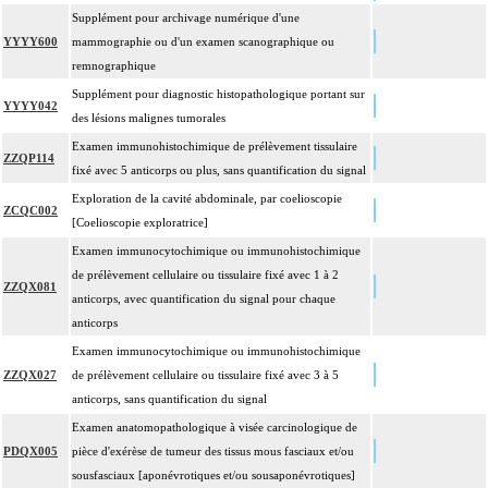
Supplément pour archivage numérique d'une
YYYY600
mammographie ou d'un examen scanographique ou
remnographique
Supplément pour diagnostic histopathologique portant sur
YYYY042
des lésions malignes tumorales
Examen immunohistochimique de prélèvement tissulaire
ZZQP114
fixé avec 5 anticorps ou plus, sans quantification du signal
Exploration de la cavité abdominale, par coelioscopie
ZCQC002
[Coelioscopie exploratrice]
Examen immunocytochimique ou immunohistochimique
de prélèvement cellulaire ou tissulaire fixé avec 1 à 2
ZZQX081
anticorps, avec quantification du signal pour chaque
anticorps
Examen immunocytochimique ou immunohistochimique
ZZQX027
de prélèvement cellulaire ou tissulaire fixé avec 3 à 5
anticorps, sans quantification du signal
Examen anatomopathologique à visée carcinologique de
PDQX005
pièce d'exérèse de tumeur des tissus mous fasciaux et/ou
sousfasciaux [aponévrotiques et/ou sousaponévrotiques]