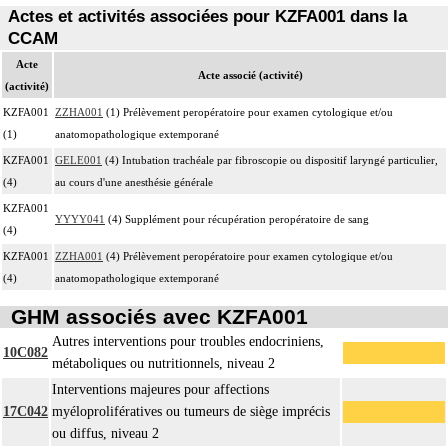
Actes et activités associées pour KZFA001 dans la
CCAM
Acte
Acte associé (activité)
(activité)
KZFA001
ZZHA001
(1) Prélèvement peropératoire pour examen cytologique et/ou
(1)
anatomopathologique extemporané
KZFA001
GELE001
(4) Intubation trachéale par fibroscopie ou dispositif laryngé particulier,
(4)
au cours d'une anesthésie générale
KZFA001
YYYY041
(4) Supplément pour récupération peropératoire de sang
(4)
KZFA001
ZZHA001
(4) Prélèvement peropératoire pour examen cytologique et/ou
(4)
anatomopathologique extemporané
GHM associés avec KZFA001
Autres interventions pour troubles endocriniens,
10C082
métaboliques ou nutritionnels, niveau 2
Interventions majeures pour affections
17C042
myéloprolifératives ou tumeurs de siège imprécis
ou diffus, niveau 2