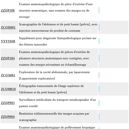
Examen anatomopathologique de pièce d'exérèse d'une
ZZQP188
structure anatomique, sans examen des marges ou de
recoupe
Scanographie de l'abdomen et du petit bassin [pelvis], avec
ZCQH001
injection intraveineuse de produit de contraste
Supplément pour diagnostic histopathologique portant sur
YYYY040
des lésions tumorales
Examen anatomopathologique de pièces d'exérèse de
ZZQP184
plusieurs structures anatomiques non contigües, avec
examen des marges nécessitant un échantillonnage
Exploration de la cavité abdominale, par laparotomie
ZCQA001
[Laparotomie exploratrice]
Échographie transcutanée de l'étage supérieur de
ZCQM010
l'abdomen et du petit bassin [pelvis]
Surveillance médicalisée du transport intrahospitalier d'un
ZZQP003
patient ventilé
Restitution tridimensionnelle des images acquises par
ZZQP004
scanographie
Examen anatomopathologique de prélèvement biopsique