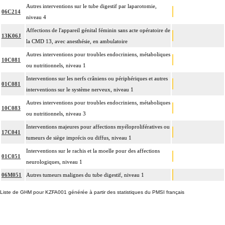
Autres interventions sur le tube digestif par laparotomie,
06C214
niveau 4
Affections de l'appareil génital féminin sans acte opératoire de
13K06J
la CMD 13, avec anesthésie, en ambulatoire
Autres interventions pour troubles endocriniens, métaboliques
10C081
ou nutritionnels, niveau 1
Interventions sur les nerfs crâniens ou périphériques et autres
01C081
interventions sur le système nerveux, niveau 1
Autres interventions pour troubles endocriniens, métaboliques
10C083
ou nutritionnels, niveau 3
Interventions majeures pour affections myéloprolifératives ou
17C041
tumeurs de siège imprécis ou diffus, niveau 1
Interventions sur le rachis et la moelle pour des affections
01C051
neurologiques, niveau 1
06M051
Autres tumeurs malignes du tube digestif, niveau 1
Liste de GHM pour KZFA001 générée à partir des statistiques du PMSI français