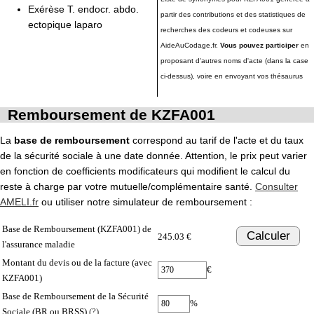
Exérèse T. endocr. abdo.
partir des contributions et des statistiques de
ectopique laparo
recherches des codeurs et codeuses sur
AideAuCodage.fr.
Vous pouvez participer
en
proposant d'autres noms d'acte (dans la case
ci-dessus), voire en envoyant vos thésaurus
Remboursement de KZFA001
La
base de remboursement
correspond au tarif de l'acte et du taux
de la sécurité sociale à une date donnée. Attention, le prix peut varier
en fonction de coefficients modificateurs qui modifient le calcul du
reste à charge par votre mutuelle/complémentaire santé.
Consulter
AMELI.fr
ou utiliser notre simulateur de remboursement :
Base de Remboursement (KZFA001) de
Calculer
245.03 €
l'assurance maladie
Montant du devis ou de la facture (avec
€
KZFA001)
Base de Remboursement de la Sécurité
%
Sociale (BR ou BRSS)
(?)