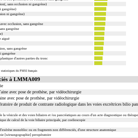
sion(, sans occlusion ni gangrène)
ni gangrène)
sion ni gangrène)
 avec occlusion, sans gangrène
 sans gangrène
te)
te aiguë
sion, sans gangrène
ni gangrène
lastique d'autres parties du tronc
statistiques du PMSI français
ciés à LMMA009
ie
l'aine avec pose de prothèse, par vidéochirurgie
'aine avec pose de prothèse, par vidéochirurgie
atoire de produit de contraste radiologique dans les voies excrétrices bilio pan
a vésicule et des voies biliaires et /ou pancréatiques au cours d'un acte diagnostique ou thérap
que de calcul de la voie biliaire principale, par coelioscopie
exérèse monobloc ou en fragments non différenciés, d'une structure anatomique
hie [wirsungographie] peropératoire