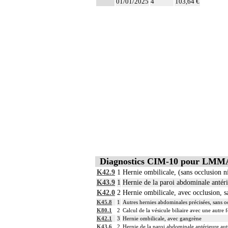
01/01/2025
4
103,64 €
- hernioplastie prothétique ou non pro
12
Par étage de la colonne vertébrale, on 
12
Par segment de la colonne vertébrale, o
Par exérèse partielle d'un os, on entend
- exérèse de fragment osseux, sans inte
12
- exérèse de lésion osseuse de surface :
- résection osseuse unicorticale : résec
12
L'ostéosynthèse d'une fracture inclut s
12
L'arthrodèse de la colonne vertébrale in
12
Les radiographies, scanographies et re
Diagnostics CIM-10 pour LMM
K42.9
1
Hernie ombilicale, (sans occlusion n
K43.9
1
Hernie de la paroi abdominale antéri
K42.0
2
Hernie ombilicale, avec occlusion, 
K45.8
1
Autres hernies abdominales précisées, sans o
K80.1
2
Calcul de la vésicule biliaire avec une autre 
K42.1
3
Hernie ombilicale, avec gangrène
K43.6
2
Hernie de la paroi abdominale antérieure aut