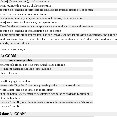
ploon] [Omentectomie], par laparotomie
cinologique de pièce de cholécystectomie
ition de l'ombilic et fermeture de diastasis des muscles droits de l'abdomen
in grêle pour occlusion, par laparotomie
 de la voie biliaire principale par cholédochotomie, par coelioscopie
méso] sans résection intestinale, par laparotomie
exérèse d'une structure anatomique, sans examen des marges ou de recoupe
sition de l'ombilic et lipoaspiration de l'abdomen
e pour péritonite aigüe généralisée, par coelioscopie ou par laparotomie avec préparation par coe
it de contraste dans les conduits biliaires par voie transcutanée, avec guidage échographique et/
minale, par abord direct
tiques du PMSI français
s la CCAM
Acte incompatible
nt pharmacologique, par voie transcutanée sans guidage
ale] d'agent pharmacologique, sans guidage
édicotechnique
ositif laryngé particulier
ieure après l'âge de 16 ans avec pose de prothèse, par abord direct
ieure avant l'âge de 16 ans, par abord direct
ion de l'ombilic et fermeture de diastasis des muscles droits de l'abdomen
tion de l'ombilic
ion de l'ombilic, avec fermeture de diastasis des muscles droits de l'abdomen
tion de l'ombilic
009 dans la CCAM