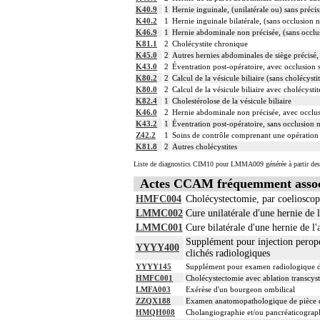
K40.9
1
Hernie inguinale, (unilatérale ou) sans préci
K40.2
1
Hernie inguinale bilatérale, (sans occlusion 
K46.9
1
Hernie abdominale non précisée, (sans occlu
K81.1
2
Cholécystite chronique
K45.0
2
Autres hernies abdominales de siège précisé,
K43.0
2
Éventration post-opératoire, avec occlusion
K80.2
2
Calcul de la vésicule biliaire (sans cholécysti
K80.0
2
Calcul de la vésicule biliaire avec cholécysti
K82.4
1
Cholestérolose de la vésicule biliaire
K46.0
2
Hernie abdominale non précisée, avec occlu
K43.2
1
Éventration post-opératoire, sans occlusion 
Z42.2
1
Soins de contrôle comprenant une opération p
K81.8
2
Autres cholécystites
Liste de diagnostics CIM10 pour LMMA009 générée à partir des 
Actes CCAM fréquemment asso
HMFC004
Cholécystectomie, par coelioscop
LMMC002
Cure unilatérale d'une hernie de 
LMMC001
Cure bilatérale d'une hernie de l
Supplément pour injection peropér
YYYY400
clichés radiologiques
YYYY145
Supplément pour examen radiologique de l
HMFC001
Cholécystectomie avec ablation transcysti
LMFA003
Exérèse d'un bourgeon ombilical
ZZQX188
Examen anatomopathologique de pièce d'
HMQH008
Cholangiographie et/ou pancréaticograp