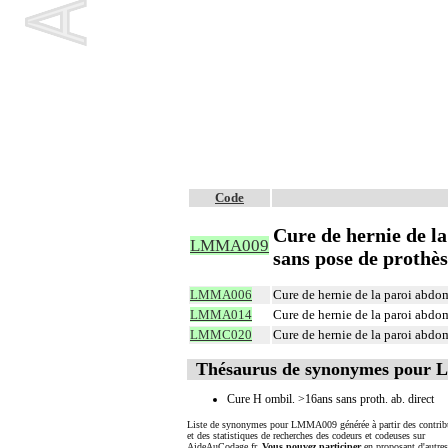
Code
Cure de hernie de la
LMMA009
sans pose de prothès
LMMA006
Cure de hernie de la paroi abdom
LMMA014
Cure de hernie de la paroi abdom
LMMC020
Cure de hernie de la paroi abdom
Thésaurus de synonymes pour
Cure H ombil. >16ans sans proth. ab. direct
Liste de synonymes pour LMMA009 générée à partir des contrib
et des statistiques de recherches des codeurs et codeuses sur
AideAuCodage.fr.
Vous pouvez participer
en proposant d'autre