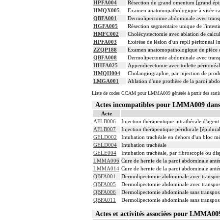
HPFA004
Résection du grand omentum [grand épi
HMQX005
Examen anatomopathologique à visée car
QBFA001
Dermolipectomie abdominale avec transpos
HGFA005
Résection segmentaire unique de l'intest
HMFC002
Cholécystectomie avec ablation de calcul
HPFA003
Exérèse de lésion d'un repli péritonéal [
ZZQP188
Examen anatomopathologique de pièce d'
QBFA008
Dermolipectomie abdominale avec transpo
HHFA025
Appendicectomie avec toilette péritonéal
HMQH004
Cholangiographie, par injection de produ
LMGA001
Ablation d'une prothèse de la paroi abdo
Liste de codes CCAM pour LMMA009 générée à partir des statis
Actes incompatibles pour LMMA009 dan
Acte
AFLB006
Injection thérapeutique intrathécale d'age
AFLB007
Injection thérapeutique péridurale [épidur
GELD002
Intubation trachéale en dehors d'un bloc m
GELD004
Intubation trachéale
GELE004
Intubation trachéale, par fibroscopie ou disp
LMMA006
Cure de hernie de la paroi abdominale antér
LMMA014
Cure de hernie de la paroi abdominale antér
QBFA001
Dermolipectomie abdominale avec transposit
QBFA005
Dermolipectomie abdominale avec transposi
QBFA006
Dermolipectomie abdominale sans transposit
QBFA011
Dermolipectomie abdominale sans transposi
Actes et activités associées pour LMMA