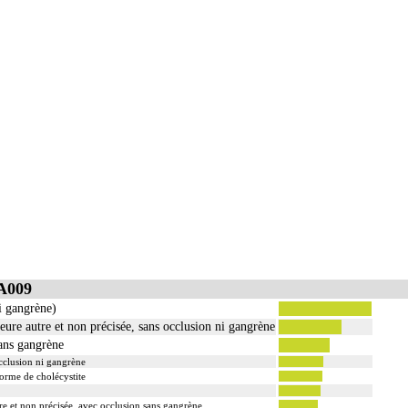
thétique.
entend : hauteur occupée par deux vertèbres adjacentes, le disque intervertébral et les formations
n entend : la portion cervicale, la portion thoracique, la portion lombale ou la portion sacrale de
 :
rruption de la continuité osseuse
 résection d'exostose ostéogénique, d'apophysite...
tion d'ostéome ostéoïde...
a réduction simultanée et sa contention par appareillage externe.
clut l'avivement des surfaces articulaires, la préparation du site et la pose d'un greffon modelé.
mnographies [IRM] d'un segment de la colonne vertébrale incluent l'étude des zones transitionnell
A009
i gangrène)
eure autre et non précisée, sans occlusion ni gangrène
sans gangrène
cclusion ni gangrène
forme de cholécystite
re et non précisée, avec occlusion sans gangrène