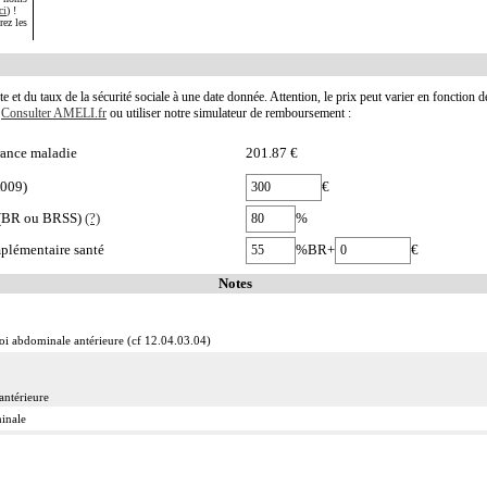
ci
) !
rez les
te et du taux de la sécurité sociale à une date donnée. Attention, le prix peut varier en fonction 
.
Consulter AMELI.fr
ou utiliser notre simulateur de remboursement :
ance maladie
201.87 €
A009)
€
e (BR ou BRSS)
(?)
%
plémentaire santé
%BR+
€
Notes
aroi abdominale antérieure (cf 12.04.03.04)
antérieure
inale
sur le plancher pelvien et le périnée (cf chapitre 08)
, on entend :