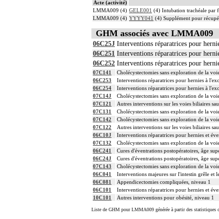
Acte (activité)
LMMA009 (4)
GELE001
(4) Intubation trachéale par f
LMMA009 (4)
YYYY041
(4) Supplément pour récupér
GHM associés avec LMMA009
06C25J
Interventions réparatrices pour herni
06C251
Interventions réparatrices pour hernie
06C252
Interventions réparatrices pour hernie
07C141
Cholécystectomies sans exploration de la voie 
06C253
Interventions réparatrices pour hernies à l'ex
06C254
Interventions réparatrices pour hernies à l'ex
07C14J
Cholécystectomies sans exploration de la voie 
07C121
Autres interventions sur les voies biliaires s
07C131
Cholécystectomies sans exploration de la voie
07C142
Cholécystectomies sans exploration de la voie 
07C122
Autres interventions sur les voies biliaires s
06C10J
Interventions réparatrices pour hernies et éve
07C132
Cholécystectomies sans exploration de la voie
06C241
Cures d'éventrations postopératoires, âge sup
06C24J
Cures d'éventrations postopératoires, âge sup
07C143
Cholécystectomies sans exploration de la voie 
06C041
Interventions majeures sur l'intestin grêle et 
06C081
Appendicectomies compliquées, niveau 1
06C101
Interventions réparatrices pour hernies et éve
10C101
Autres interventions pour obésité, niveau 1
Liste de GHM pour LMMA009 générée à partir des statistiques 