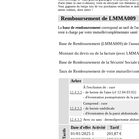
d'acte (dans la case ci-dessus), voire en envoyant vos thésaurus (
i
Vous gagnerez du temps lors de vos prochaines recherches et aide
autres codeurs, alors merci !
Remboursement de LMMA009
La
base de remboursement
correspond au tarif de l'ac
reste à charge par votre mutuelle/complémentaire santé
Base de Remboursement (LMMA009) de l'assur
Montant du devis ou de la facture (avec LMM
Base de Remboursement de la Sécurité Social
Taux de Remboursement de votre mutuelle/com
Arbre
À l'exclusion de : cure
12.4.3.3
- de hernie de l'aine (cf 12.04.03.02)
- d'éventration postopératoire de la p
Comprend : cure
12.4.3.3
- de hernie ombilicale
- d'éventration de la paroi abdominale 
12.4.3.3
Avec ou sans : dermolipectomie abdom
12.4.3
À l'exclusion de : actes thérapeutiques 
Date d'effet
Activité
Tarif
Tarifs
Par cure de hernie de la paroi du tronc
01/01/2025
1
201,87 €
Notes
12.4
- herniorraphie