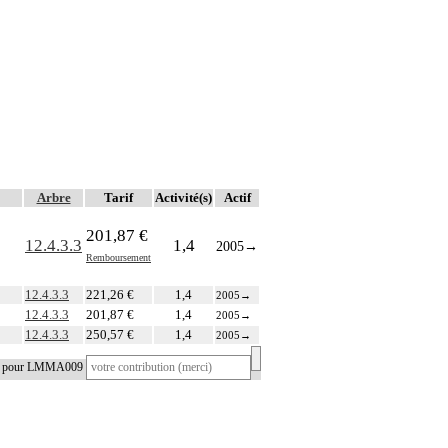
Arbre
Tarif
Activité(s)
Actif
201,87 €
12.4.3.3
1,4
2005
→
Remboursement
12.4.3.3
221,26 €
1,4
2005
→
12.4.3.3
201,87 €
1,4
2005
→
12.4.3.3
250,57 €
1,4
2005
→
tif pour LMMA009