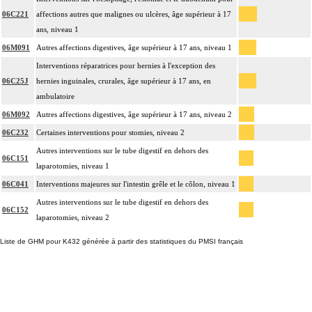
06C221
affections autres que malignes ou ulcères, âge supérieur à 17
ans, niveau 1
06M091
Autres affections digestives, âge supérieur à 17 ans, niveau 1
Interventions réparatrices pour hernies à l'exception des
06C25J
hernies inguinales, crurales, âge supérieur à 17 ans, en
ambulatoire
06M092
Autres affections digestives, âge supérieur à 17 ans, niveau 2
06C232
Certaines interventions pour stomies, niveau 2
Autres interventions sur le tube digestif en dehors des
06C151
laparotomies, niveau 1
06C041
Interventions majeures sur l'intestin grêle et le côlon, niveau 1
Autres interventions sur le tube digestif en dehors des
06C152
laparotomies, niveau 2
Liste de GHM pour K432 générée à partir des statistiques du PMSI français