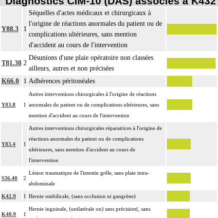
Diagnostics CIM-10 (DAS) associés à K432
Séquelles d'actes médicaux et chirurgicaux à
l'origine de réactions anormales du patient ou de
Y88.3
1
complications ultérieures, sans mention
d'accident au cours de l'intervention
Désunions d'une plaie opératoire non classées
T81.38
2
ailleurs, autres et non précisées
K66.0
1
Adhérences péritonéales
Autres interventions chirurgicales à l'origine de réactions
Y83.8
1
anormales du patient ou de complications ultérieures, sans
mention d'accident au cours de l'intervention
Autres interventions chirurgicales réparatrices à l'origine de
réactions anormales du patient ou de complications
Y83.4
1
ultérieures, sans mention d'accident au cours de
l'intervention
Lésion traumatique de l'intestin grêle, sans plaie intra-
S36.40
2
abdominale
K42.9
1
Hernie ombilicale, (sans occlusion ni gangrène)
Hernie inguinale, (unilatérale ou) sans précision(, sans
K40.9
1