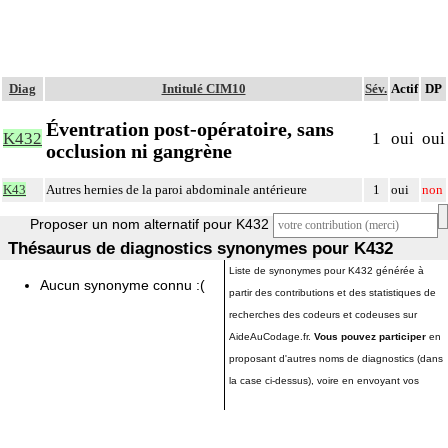
Diag
Intitulé CIM10
Sév.
Actif
DP
Éventration post-opératoire, sans
K432
1
oui
oui
occlusion ni gangrène
K43
Autres hernies de la paroi abdominale antérieure
1
oui
non
Proposer un nom alternatif pour K432
Thésaurus de diagnostics synonymes pour K432
Liste de synonymes pour K432 générée à
Aucun synonyme connu :(
partir des contributions et des statistiques de
recherches des codeurs et codeuses sur
AideAuCodage.fr.
Vous pouvez participer
en
proposant d'autres noms de diagnostics (dans
la case ci-dessus), voire en envoyant vos