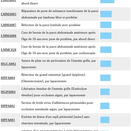
LMGA001
abord direct
Réparation de perte de substance transfixiante de la paroi
LMMA005
abdominale par lambeau libre et prothèse
LMMA007
Réfection de la paroi lombale avec prothèse
Cure de hernie de la paroi abdominale antérieure après
LMMA006
l'âge de 16 ans avec pose de prothèse, par abord direct
Cure de hernie de la paroi abdominale antérieure après
LMMC020
l'âge de 16 ans avec pose de prothèse, par coelioscopie
Suture de plaie ou de perforation de l'intestin grêle, par
HGCA002
laparotomi
Résection du grand omentum [grand épiploon]
HPFA004
[Omentectomie], par laparotomie
Libération étendue de l'intestin grêle [Entérolyse
HGPA004
étendue] pour occlusion aigüe, par laparotomie
Section de bride et/ou d'adhérences péritonéales pour
HPPA002
occlusion intestinale aigüe, par laparotomie
Exérèse de lésion d'un repli péritonéal [méso] sans
HPFA003
résection intestinale, par laparotomie
création d'un pneumopéritoine à visée thérapeutique, par