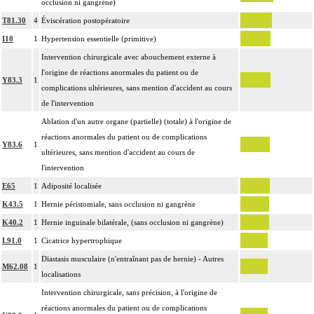
occlusion ni gangrène)
T81.30
4
Éviscération postopératoire
I10
1
Hypertension essentielle (primitive)
Intervention chirurgicale avec abouchement externe à
l'origine de réactions anormales du patient ou de
Y83.3
1
complications ultérieures, sans mention d'accident au cours
de l'intervention
Ablation d'un autre organe (partielle) (totale) à l'origine de
réactions anormales du patient ou de complications
Y83.6
1
ultérieures, sans mention d'accident au cours de
l'intervention
E65
1
Adiposité localisée
K43.5
1
Hernie péristomiale, sans occlusion ni gangrène
K40.2
1
Hernie inguinale bilatérale, (sans occlusion ni gangrène)
L91.0
1
Cicatrice hypertrophique
Diastasis musculaire (n'entraînant pas de hernie) - Autres
M62.08
1
localisations
Intervention chirurgicale, sans précision, à l'origine de
réactions anormales du patient ou de complications