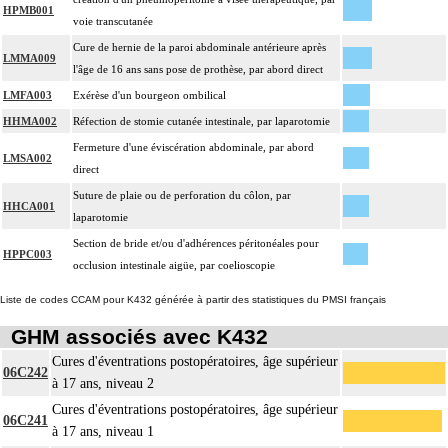
HPMB001
voie transcutanée
Cure de hernie de la paroi abdominale antérieure après
LMMA009
l'âge de 16 ans sans pose de prothèse, par abord direct
LMFA003
Exérèse d'un bourgeon ombilical
HHMA002
Réfection de stomie cutanée intestinale, par laparotomie
Fermeture d'une éviscération abdominale, par abord
LMSA002
direct
Suture de plaie ou de perforation du côlon, par
HHCA001
laparotomie
Section de bride et/ou d'adhérences péritonéales pour
HPPC003
occlusion intestinale aigüe, par coelioscopie
Liste de codes CCAM pour K432 générée à partir des statistiques du PMSI français
GHM associés avec K432
Cures d'éventrations postopératoires, âge supérieur
06C242
à 17 ans, niveau 2
Cures d'éventrations postopératoires, âge supérieur
06C241
à 17 ans, niveau 1