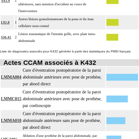
Y83.9
1
ultérieures, sans mention d'accident au cours de
l'intervention
Autres lésions granulomateuses de la peau et du tissu
L92.8
1
cellulaire sous-cutané
Lésion traumatique de l'intestin grêle, avec plaie intra-
S36.41
2
abdominale
Liste de diagnostics associés pour K432 générée à partir des statistiques du PMSI français
Actes CCAM associés à K432
Cure d'éventration postopératoire de la paroi
LMMA004
abdominale antérieure avec pose de prothèse,
par abord direct
Cure d'éventration postopératoire de la paroi
LMMC015
abdominale antérieure avec pose de prothèse,
par coelioscopie
Cure d'éventration postopératoire de la paroi
LMMA010
abdominale antérieure sans pose de prothèse,
par abord direct
Ablation d'une prothèse de la paroi abdominale, par