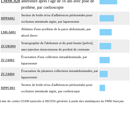
LMMC020
antérieure après l'âge de 16 ans avec pose de
prothèse, par coelioscopie
Section de bride et/ou d'adhérences péritonéales pour
HPPA002
occlusion intestinale aigüe, par laparotomie
Ablation d'une prothèse de la paroi abdominale, par
LMGA001
abord direct
Scanographie de l'abdomen et du petit bassin [pelvis],
ZCQK004
sans injection intraveineuse de produit de contraste
Évacuation d'une collection intraabdominale, par
ZCJA002
laparotomie
Évacuation de plusieurs collections intraabdominales, par
ZCJA004
laparotomie
Section de bride et/ou d'adhérences péritonéales pour
HPPC003
occlusion intestinale aigüe, par coelioscopie
Liste de codes CCAM associés à 06C254 générée à partir des statistiques du PMSI français