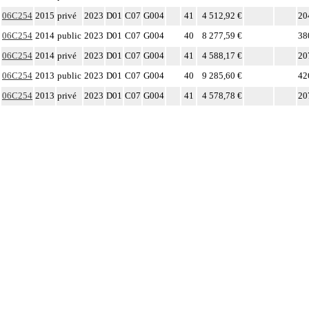
06C254
2015
privé
2023
D01
C07
G004
41
4 512,92 €
20
06C254
2014
public
2023
D01
C07
G004
40
8 277,59 €
38
06C254
2014
privé
2023
D01
C07
G004
41
4 588,17 €
20
06C254
2013
public
2023
D01
C07
G004
40
9 285,60 €
42
06C254
2013
privé
2023
D01
C07
G004
41
4 578,78 €
20