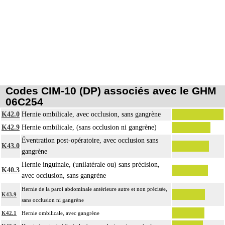
Codes CIM-10 (DP) associés avec le GHM
06C254
K42.0
Hernie ombilicale, avec occlusion, sans gangrène
K42.9
Hernie ombilicale, (sans occlusion ni gangrène)
Éventration post-opératoire, avec occlusion sans
K43.0
gangrène
Hernie inguinale, (unilatérale ou) sans précision,
K40.3
avec occlusion, sans gangrène
Hernie de la paroi abdominale antérieure autre et non précisée,
K43.9
sans occlusion ni gangrène
K42.1
Hernie ombilicale, avec gangrène