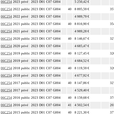
06C254
2023
privé
2023
D01
C07
G004
5 250,42 €
06C254
2022
public
2023
D01
C07
G004
40
8 895,59 €
35
06C254
2022
privé
2023
D01
C07
G004
4 989,79 €
06C254
2021
public
2023
D01
C07
G004
40
8 816,90 €
35
06C254
2021
privé
2023
D01
C07
G004
4 989,28 €
06C254
2020
public
2023
D01
C07
G004
40
8 146,67 €
32
06C254
2020
privé
2023
D01
C07
G004
4 685,47 €
06C254
2019
public
2023
D01
C07
G004
40
8 127,45 €
32
06C254
2019
privé
2023
D01
C07
G004
4 684,52 €
06C254
2018
public
2023
D01
C07
G004
40
8 119,59 €
32
06C254
2018
privé
2023
D01
C07
G004
4 677,92 €
06C254
2017
public
2023
D01
C07
G004
40
8 147,86 €
32
06C254
2017
privé
2023
D01
C07
G004
4 529,40 €
06C254
2016
public
2023
D01
C07
G004
40
8 159,68 €
37
06C254
2016
privé
2023
D01
C07
G004
41
4 502,54 €
20
06C254
2015
public
2023
D01
C07
G004
40
8 221,30 €
37