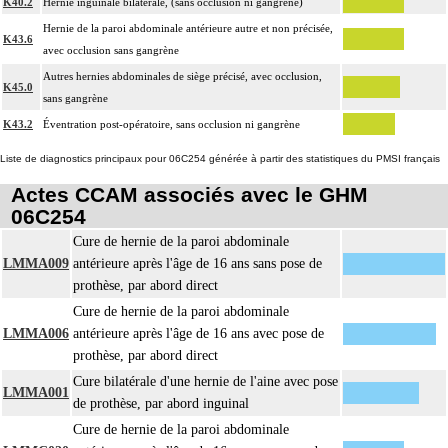
K40.2
Hernie inguinale bilatérale, (sans occlusion ni gangrène)
Hernie de la paroi abdominale antérieure autre et non précisée,
K43.6
avec occlusion sans gangrène
Autres hernies abdominales de siège précisé, avec occlusion,
K45.0
sans gangrène
K43.2
Éventration post-opératoire, sans occlusion ni gangrène
Liste de diagnostics principaux pour 06C254 générée à partir des statistiques du PMSI français
Actes CCAM associés avec le GHM
06C254
Cure de hernie de la paroi abdominale
LMMA009
antérieure après l'âge de 16 ans sans pose de
prothèse, par abord direct
Cure de hernie de la paroi abdominale
LMMA006
antérieure après l'âge de 16 ans avec pose de
prothèse, par abord direct
Cure bilatérale d'une hernie de l'aine avec pose
LMMA001
de prothèse, par abord inguinal
Cure de hernie de la paroi abdominale