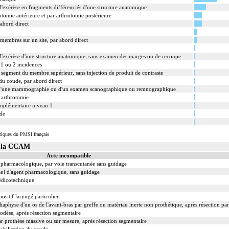
exérèse en fragments différenciés d'une structure anatomique
tomie antérieure et par arthrotomie postérieure
abord direct
 membres sur un site, par abord direct
exérèse d'une structure anatomique, sans examen des marges ou de recoupe
 1 ou 2 incidences
e segment du membre supérieur, sans injection de produit de contraste
 du coude, par abord direct
d'une mammographie ou d'un examen scanographique ou remnographique
r arthrotomie
omplémentaire niveau 1
ade
tiques du PMSI français
s la CCAM
Acte incompatible
nt pharmacologique, par voie transcutanée sans guidage
ale] d'agent pharmacologique, sans guidage
édicotechnique
ositif laryngé particulier
iaphyse d'un os de l'avant-bras par greffe ou matériau inerte non prothétique, après résection part
odèse, après résection segmentaire
ar prothèse massive ou sur mesure, après résection segmentaire