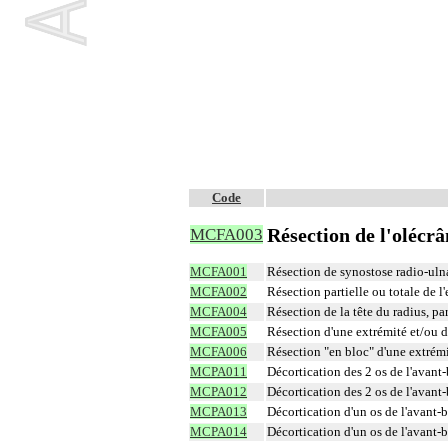
Code
Résection de l'olécr
MCFA003
MCFA001
Résection de synostose radio-uln
MCFA002
Résection partielle ou totale de l'
MCFA004
Résection de la tête du radius, pa
MCFA005
Résection d'une extrémité et/ou de
MCFA006
Résection "en bloc" d'une extrémi
MCPA011
Décortication des 2 os de l'avant
MCPA012
Décortication des 2 os de l'avant
MCPA013
Décortication d'un os de l'avant-
MCPA014
Décortication d'un os de l'avant-