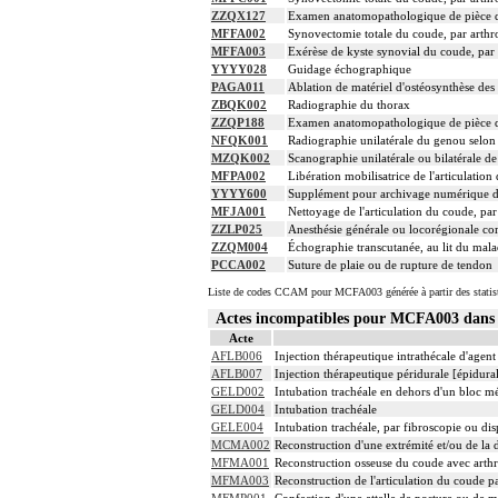
ZZQX127
Examen anatomopathologique de pièce d'
MFFA002
Synovectomie totale du coude, par arthro
MFFA003
Exérèse de kyste synovial du coude, par 
YYYY028
Guidage échographique
PAGA011
Ablation de matériel d'ostéosynthèse des
ZBQK002
Radiographie du thorax
ZZQP188
Examen anatomopathologique de pièce d'
NFQK001
Radiographie unilatérale du genou selon
MZQK002
Scanographie unilatérale ou bilatérale d
MFPA002
Libération mobilisatrice de l'articulation
YYYY600
Supplément pour archivage numérique 
MFJA001
Nettoyage de l'articulation du coude, pa
ZZLP025
Anesthésie générale ou locorégionale c
ZZQM004
Échographie transcutanée, au lit du mal
PCCA002
Suture de plaie ou de rupture de tendon
Liste de codes CCAM pour MCFA003 générée à partir des statis
Actes incompatibles pour MCFA003 dan
Acte
AFLB006
Injection thérapeutique intrathécale d'age
AFLB007
Injection thérapeutique péridurale [épidur
GELD002
Intubation trachéale en dehors d'un bloc m
GELD004
Intubation trachéale
GELE004
Intubation trachéale, par fibroscopie ou disp
MCMA002
Reconstruction d'une extrémité et/ou de la d
MFMA001
Reconstruction osseuse du coude avec arthr
MFMA003
Reconstruction de l'articulation du coude p