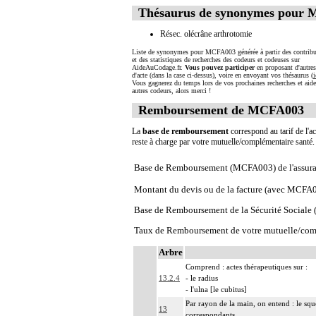
Thésaurus de synonymes pour
Résec. olécrâne arthrotomie
Liste de synonymes pour MCFA003 générée à partir des contribu
et des statistiques de recherches des codeurs et codeuses sur
AideAuCodage.fr.
Vous pouvez participer
en proposant d'autre
d'acte (dans la case ci-dessus), voire en envoyant vos thésaurus (
i
Vous gagnerez du temps lors de vos prochaines recherches et aide
autres codeurs, alors merci !
Remboursement de MCFA003
La
base de remboursement
correspond au tarif de l'ac
reste à charge par votre mutuelle/complémentaire santé
Base de Remboursement (MCFA003) de l'assura
Montant du devis ou de la facture (avec MCFA
Base de Remboursement de la Sécurité Social
Taux de Remboursement de votre mutuelle/com
Arbre
Comprend : actes thérapeutiques sur :
13.2.4
- le radius
- l'ulna [le cubitus]
Par rayon de la main, on entend : le squ
13
correspondants.