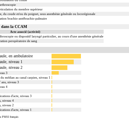
mobilisation du coude
 arthroscopie
rticulation du membre supérieur
ule, du coude et/ou du poignet, sous anesthésie générale ou locorégionale
sation brachio-antébrachio-palmaire
03 dans la CCAM
Acte associé (activité)
ibroscopie ou dispositif laryngé particulier, au cours d'une anesthésie générale
ation peropératoire de sang
paule, en ambulatoire
paule, niveau 1
paule, niveau 2
veau 3
on du médian au canal carpien, niveau 1
7 ans, niveau 3
veau 4
cations d'acte, niveau 3
s, niveau 4
s, niveau 2
cations d'acte, niveau 1
u PMSI français