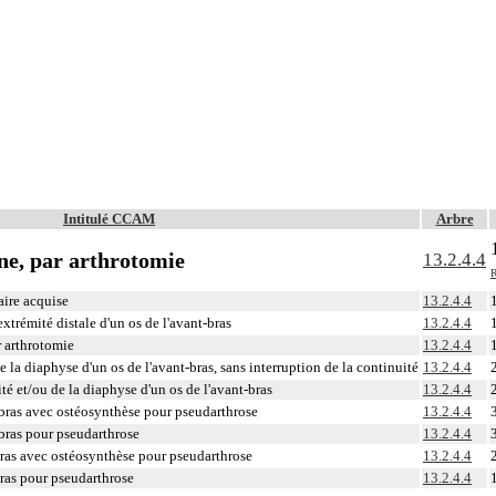
Intitulé CCAM
Arbre
âne, par arthrotomie
13.2.4.4
R
aire acquise
13.2.4.4
extrémité distale d'un os de l'avant-bras
13.2.4.4
r arthrotomie
13.2.4.4
 la diaphyse d'un os de l'avant-bras, sans interruption de la continuité
13.2.4.4
té et/ou de la diaphyse d'un os de l'avant-bras
13.2.4.4
-bras avec ostéosynthèse pour pseudarthrose
13.2.4.4
-bras pour pseudarthrose
13.2.4.4
bras avec ostéosynthèse pour pseudarthrose
13.2.4.4
bras pour pseudarthrose
13.2.4.4