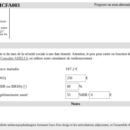
 MCFA003
Proposer un nom alterna
tions
s noms
ci
) !
rez les
te et du taux de la sécurité sociale à une date donnée. Attention, le prix peut varier en fonction 
.
Consulter AMELI.fr
ou utiliser notre simulateur de remboursement :
nce maladie
167.2 €
003)
€
e (BR ou BRSS)
(?)
%
plémentaire santé
%BR+
€
Notes
elette métacarpophalangien formant l'axe d'un doigt et les articulations adjacentes, et l'ensemble