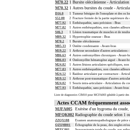
M70.22
1
Bursite olécrânienne - Articulatio
13
La libération mobilisatrice d'une articula
M70.32
1
Autres bursites du coude - Articul
13
L'arthroplastie inclut la réparation de l'
D16.0
1
Tumeur bénigne de l'omoplate et des os l
13
L'évacuation de collection articulaire inc
S52.00
2
Fracture fermée de la partie supérieure du 
13
La reconstruction osseuse ou articulaire 
M77.92
1
Enthésopathie, sans précision - Bras
La réduction d'une luxation, par abord dir
M77.82
1
Autres enthésopathies, non classées ailleurs
13
et/ou la contention par appareillage rigi
S46.3
1
Lésion traumatique de muscles et de tendon
13
L'ostéotomie inclut l'ostéosynthèse et/ou
M89.32
1
Hypertrophie osseuse - Bras
M70.2
1
Bursite olécrânienne
13
L'ostéosynthèse d'une fracture inclut sa
M85.33
3
Ostéite condensante - Avant-bras
13
La réduction orthopédique extemporanée d
M19.22
1
Arthrose secondaire d'autres articulations 
La réduction orthopédique extemporanée 
M86.63
4
Autres ostéomyélites chroniques - Avant-b
13
Comprend : réduction orthopédique itér
M86.03
4
Ostéomyélite hématogène aiguë - Avant-br
13
Tout acte thérapeutique, par arthroscopie 
M24.82
1
Autres lésions articulaires spécifiques, non
M77.83
1
Autres enthésopathies, non classées ailleur
13
Toute arthrotomie inclut l'arthroscopie 
M24.52
1
Raideur articulaire par contracture - Artic
13
Facturation : lors de l'association d'une
M19.12
1
Arthrose post-traumatique d'autres articula
M24.02
1
Souris intra-articulaire - Articulation du c
M77.93
1
Enthésopathie, sans précision - Avant-bras
Liste de diagnostics CIM10 pour MCFA003 générée à partir des 
Actes CCAM fréquemment asso
MJFA005
Exérèse d'un hygroma du coude, 
MFQK002
Radiographie du coude selon 1 ou
ZZQX188
Examen anatomopathologique de pièce d'
QZQM001
Échographie de la peau, des ongles et/ou
MFFC001
Synovectomie totale du coude, par arthr