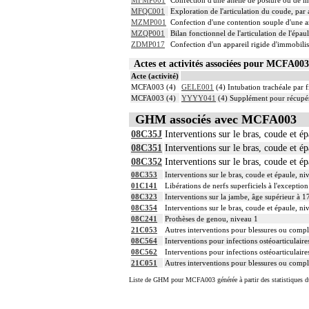
MFMP001
Confection d'une attelle de posture ou de 
MFQC001
Exploration de l'articulation du coude, par
MZMP001
Confection d'une contention souple d'une a
MZQP001
Bilan fonctionnel de l'articulation de l'épa
ZDMP017
Confection d'un appareil rigide d'immobili
Actes et activités associées pour MCFA0
Acte (activité)
MCFA003 (4)
GELE001
(4) Intubation trachéale par f
MCFA003 (4)
YYYY041
(4) Supplément pour récupér
GHM associés avec MCFA003
08C35J
Interventions sur le bras, coude et é
08C351
Interventions sur le bras, coude et é
08C352
Interventions sur le bras, coude et é
08C353
Interventions sur le bras, coude et épaule, ni
01C141
Libérations de nerfs superficiels à l'excepti
08C323
Interventions sur la jambe, âge supérieur à 1
08C354
Interventions sur le bras, coude et épaule, ni
08C241
Prothèses de genou, niveau 1
21C053
Autres interventions pour blessures ou compli
08C564
Interventions pour infections ostéoarticulaire
08C562
Interventions pour infections ostéoarticulaire
21C051
Autres interventions pour blessures ou compli
Liste de GHM pour MCFA003 générée à partir des statistiques d