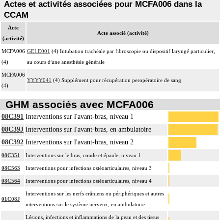
Actes et activités associées pour MCFA006 dans la
CCAM
Acte
Acte associé (activité)
(activité)
MCFA006
GELE001
(4) Intubation trachéale par fibroscopie ou dispositif laryngé particulier,
(4)
au cours d'une anesthésie générale
MCFA006
YYYY041
(4) Supplément pour récupération peropératoire de sang
(4)
GHM associés avec MCFA006
08C391
Interventions sur l'avant-bras, niveau 1
08C39J
Interventions sur l'avant-bras, en ambulatoire
08C392
Interventions sur l'avant-bras, niveau 2
08C351
Interventions sur le bras, coude et épaule, niveau 1
08C563
Interventions pour infections ostéoarticulaires, niveau 3
08C564
Interventions pour infections ostéoarticulaires, niveau 4
Interventions sur les nerfs crâniens ou périphériques et autres
01C08J
interventions sur le système nerveux, en ambulatoire
Lésions, infections et inflammations de la peau et des tissus