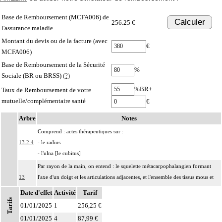
Base de Remboursement (MCFA006) de
Calculer
256.25 €
l'assurance maladie
Montant du devis ou de la facture (avec
€
MCFA006)
Base de Remboursement de la Sécurité
%
Sociale (BR ou BRSS)
(?)
%BR+
Taux de Remboursement de votre
mutuelle/complémentaire santé
€
Arbre
Notes
Comprend : actes thérapeutiques sur :
13.2.4
- le radius
- l'ulna [le cubitus]
Par rayon de la main, on entend : le squelette métacarpophalangien formant
13
l'axe d'un doigt et les articulations adjacentes, et l'ensemble des tissus mous et
des paquets vasculonerveux correspondants.
Date d'effet
Activité
Tarif
Tarifs
Par fracture complexe, on entend : fracture osseuse
01/01/2025
1
256,25 €
- comportant au moins 3 fragments principaux,
13
01/01/2025
4
87,99 €