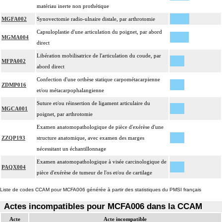
matériau inerte non prothétique
MGFA002
Synovectomie radio-ulnaire distale, par arthrotomie
Capsuloplastie d'une articulation du poignet, par abord
MGMA004
direct
Libération mobilisatrice de l'articulation du coude, par
MFPA002
abord direct
Confection d'une orthèse statique carpométacarpienne
ZDMP016
et/ou métacarpophalangienne
Suture et/ou réinsertion de ligament articulaire du
MGCA001
poignet, par arthrotomie
Examen anatomopathologique de pièce d'exérèse d'une
ZZQP193
structure anatomique, avec examen des marges
nécessitant un échantillonnage
Examen anatomopathologique à visée carcinologique de
PAQX004
pièce d'exérèse de tumeur de l'os et/ou de cartilage
Liste de codes CCAM pour MCFA006 générée à partir des statistiques du PMSI français
Actes incompatibles pour MCFA006 dans la CCAM
Acte
Acte incompatible