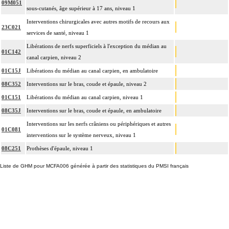
09M051
sous-cutanés, âge supérieur à 17 ans, niveau 1
Interventions chirurgicales avec autres motifs de recours aux
23C021
services de santé, niveau 1
Libérations de nerfs superficiels à l'exception du médian au
01C142
canal carpien, niveau 2
01C15J
Libérations du médian au canal carpien, en ambulatoire
08C352
Interventions sur le bras, coude et épaule, niveau 2
01C151
Libérations du médian au canal carpien, niveau 1
08C35J
Interventions sur le bras, coude et épaule, en ambulatoire
Interventions sur les nerfs crâniens ou périphériques et autres
01C081
interventions sur le système nerveux, niveau 1
08C251
Prothèses d'épaule, niveau 1
Liste de GHM pour MCFA006 générée à partir des statistiques du PMSI français