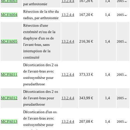
MCFA003
13.2.4.4
167,20 €
1,4
2005
→
par arthrotomie
Résection de la tête du
MCFA004
13.2.4.4
167,20 €
1,4
2005
→
radius, par arthrotomie
Résection d'une
extrémité et/ou de la
diaphyse d'un os de
MCFA005
13.2.4.4
216,36 €
1,4
2005
→
l'avant-bras, sans
interruption de la
continuité
Décortication des 2 os
de l'avant-bras avec
MCPA011
13.2.4.4
373,33 €
1,4
2005
→
ostéosynthèse pour
pseudarthrose
Décortication des 2 os
MCPA012
de l'avant-bras pour
13.2.4.4
343,99 €
1,4
2005
→
pseudarthrose
Décortication d'un os
de l'avant-bras avec
MCPA013
13.2.4.4
207,08 €
1,4
2005
→
ostéosynthèse pour