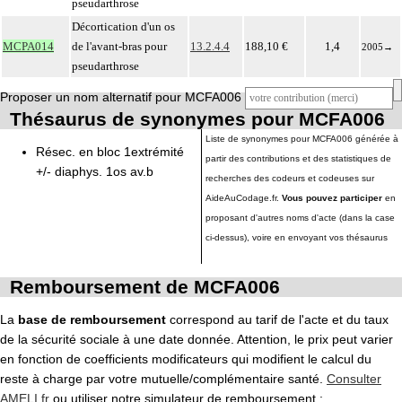
pseudarthrose
Décortication d'un os
MCPA014
de l'avant-bras pour
13.2.4.4
188,10 €
1,4
2005
→
pseudarthrose
Proposer un nom alternatif pour MCFA006
Thésaurus de synonymes pour MCFA006
Liste de synonymes pour MCFA006 générée à
Résec. en bloc 1extrémité
partir des contributions et des statistiques de
+/- diaphys. 1os av.b
recherches des codeurs et codeuses sur
AideAuCodage.fr.
Vous pouvez participer
en
proposant d'autres noms d'acte (dans la case
ci-dessus), voire en envoyant vos thésaurus
Remboursement de MCFA006
La
base de remboursement
correspond au tarif de l'acte et du taux
de la sécurité sociale à une date donnée. Attention, le prix peut varier
en fonction de coefficients modificateurs qui modifient le calcul du
reste à charge par votre mutuelle/complémentaire santé.
Consulter
AMELI.fr
ou utiliser notre simulateur de remboursement :