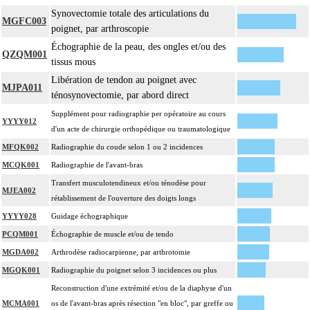
13
Synovectomie totale des articulations du
traitée.
MGFC003
poignet, par arthroscopie
13
Toute arthrotomie inclut l'arthroscopie peropératoire éventuelle.
Échographie de la peau, des ongles et/ou des
Facturation : lors de l'association d'une réduction de luxation et d'une réduction
QZQM001
13
tissus mous
de fracture de l'épiphyse adjacente un seul acte peut être facturé
Libération de tendon au poignet avec
MJPA011
ténosynovectomie, par abord direct
Supplément pour radiographie per opératoire au cours
YYYY012
d'un acte de chirurgie orthopédique ou traumatologique
MFQK002
Radiographie du coude selon 1 ou 2 incidences
MCQK001
Radiographie de l'avant-bras
Transfert musculotendineux et/ou ténodèse pour
MJEA002
rétablissement de l'ouverture des doigts longs
YYYY028
Guidage échographique
PCQM001
Échographie de muscle et/ou de tendo
MGDA002
Arthrodèse radiocarpienne, par arthrotomie
MGQK001
Radiographie du poignet selon 3 incidences ou plus
Reconstruction d'une extrémité et/ou de la diaphyse d'un
MCMA001
os de l'avant-bras après résection "en bloc", par greffe ou