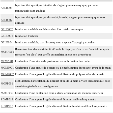
Injection thérapeutique intrathécale d'agent pharmacologique, par voie
AFLB006
transcutanée sans guidage
Injection thérapeutique péridurale [épidurale] d'agent pharmacologique, sans
AFLB007
guidage
GELD002
Intubation trachéale en dehors d'un bloc médicotechnique
GELD004
Intubation trachéale
GELE004
Intubation trachéale, par fibroscopie ou dispositif laryngé particulier
Reconstruction d'une extrémité et/ou de la diaphyse d'un os de l'avant-bras après
MCMA001
résection "en bloc", par greffe ou matériau inerte non prothétique
MFMP001
Confection d'une attelle de posture ou de mobilisation du coude
MGMP001
Confection d'une attelle de posture ou de mobilisation du poignet et/ou de la main
MGMP002
Confection d'un appareil rigide d'immobilisation du poignet et/ou de la main
Mobilisation d'articulation du poignet et/ou de la main à visée thérapeutique, sous
MGRP001
anesthésie générale ou locorégionale
MZMP001
Confection d'une contention souple d'une articulation du membre supérieur
ZDMP014
Confection d'un appareil rigide d'immobilisation antébrachiopalmaire
ZDMP017
Confection d'un appareil rigide d'immobilisation brachio-antébrachio-palmaire