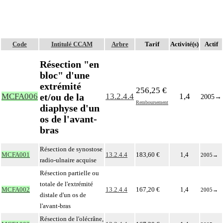
Code
Intitulé CCAM
Arbre
Tarif
Activité(s)
Actif
Résection "en
bloc" d'une
extrémité
256,25 €
et/ou de la
MCFA006
13.2.4.4
1,4
2005
→
Remboursement
diaphyse d'un
os de l'avant-
bras
Résection de synostose
MCFA001
13.2.4.4
183,60 €
1,4
2005
→
radio-ulnaire acquise
Résection partielle ou
totale de l'extrémité
MCFA002
13.2.4.4
167,20 €
1,4
2005
→
distale d'un os de
l'avant-bras
Résection de l'olécrâne,