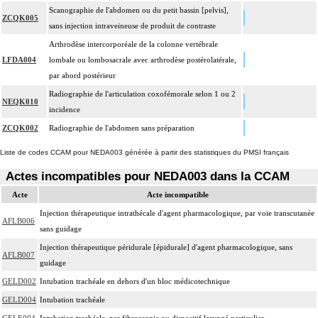
Scanographie de l'abdomen ou du petit bassin [pelvis],
ZCQK005
sans injection intraveineuse de produit de contraste
Arthrodèse intercorporéale de la colonne vertébrale
LFDA004
lombale ou lombosacrale avec arthrodèse postérolatérale,
par abord postérieur
Radiographie de l'articulation coxofémorale selon 1 ou 2
NEQK010
incidence
ZCQK002
Radiographie de l'abdomen sans préparation
Liste de codes CCAM pour NEDA003 générée à partir des statistiques du PMSI français
Actes incompatibles pour NEDA003 dans la CCAM
Acte
Acte incompatible
Injection thérapeutique intrathécale d'agent pharmacologique, par voie transcutanée
AFLB006
sans guidage
Injection thérapeutique péridurale [épidurale] d'agent pharmacologique, sans
AFLB007
guidage
GELD002
Intubation trachéale en dehors d'un bloc médicotechnique
GELD004
Intubation trachéale
GELE004
Intubation trachéale, par fibroscopie ou dispositif laryngé particulier