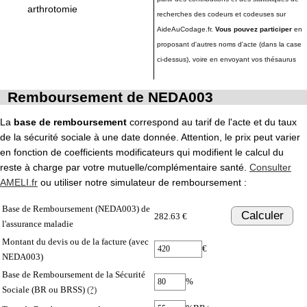
arthrotomie
recherches des codeurs et codeuses sur
AideAuCodage.fr.
Vous pouvez participer
en
proposant d'autres noms d'acte (dans la case
ci-dessus), voire en envoyant vos thésaurus
Remboursement de NEDA003
La
base de remboursement
correspond au tarif de l'acte et du taux
de la sécurité sociale à une date donnée. Attention, le prix peut varier
en fonction de coefficients modificateurs qui modifient le calcul du
reste à charge par votre mutuelle/complémentaire santé.
Consulter
AMELI.fr
ou utiliser notre simulateur de remboursement :
Base de Remboursement (NEDA003) de
Calculer
282.63 €
l'assurance maladie
Montant du devis ou de la facture (avec
€
NEDA003)
Base de Remboursement de la Sécurité
%
Sociale (BR ou BRSS)
(?)