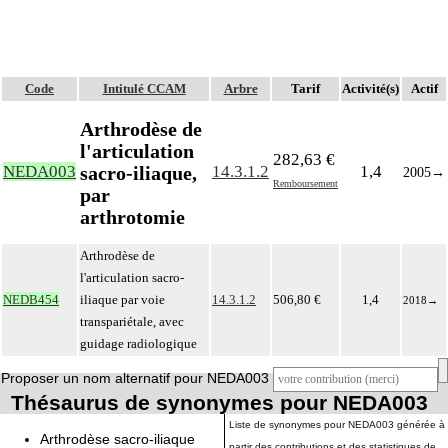
Code
Intitulé CCAM
Arbre
Tarif
Activité(s)
Actif
Arthrodèse de
l'articulation
282,63 €
sacro-iliaque,
NEDA003
14.3.1.2
1,4
2005
→
Remboursement
par
arthrotomie
Arthrodèse de
l'articulation sacro-
NEDB454
iliaque par voie
14.3.1.2
506,80 €
1,4
2018
→
transpariétale, avec
guidage radiologique
Proposer un nom alternatif pour NEDA003
Thésaurus de synonymes pour NEDA003
Liste de synonymes pour NEDA003 générée à
Arthrodèse sacro-iliaque
partir des contributions et des statistiques de