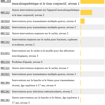
08C211
musculosquelettique et le tissu conjonctif, niveau 1
Autres interventions portant sur l'appareil musculosquelettique
08C212
et le tissu conjonctif, niveau 2
26C024
Interventions pour traumatismes multiples graves, niveau 4
26C022
Interventions pour traumatismes multiples graves, niveau 2
08C522
Autres interventions majeures sur le rachis, niveau 2
Interventions majeures sur le rachis pour fractures, cyphoses
08C512
et scolioses, niveau 2
Interventions sur le rachis et la moelle pour des affections
01C053
neurologiques, niveau 3
08C254
Prothèses d'épaule, niveau 4
08C521
Autres interventions majeures sur le rachis, niveau 1
26C021
Interventions pour traumatismes multiples graves, niveau 1
Interventions sur la hanche et le fémur pour traumatismes
08C494
récents, âge supérieur à 17 ans, niveau 4
08C562
Interventions pour infections ostéoarticulaires, niveau 2
Autres interventions sur la hanche et le fémur, âge supérieur à
08C503
17 ans, niveau 3