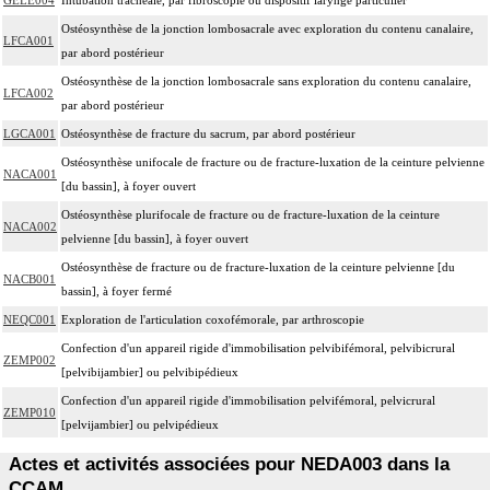
Ostéosynthèse de la jonction lombosacrale avec exploration du contenu canalaire,
LFCA001
par abord postérieur
Ostéosynthèse de la jonction lombosacrale sans exploration du contenu canalaire,
LFCA002
par abord postérieur
LGCA001
Ostéosynthèse de fracture du sacrum, par abord postérieur
Ostéosynthèse unifocale de fracture ou de fracture-luxation de la ceinture pelvienne
NACA001
[du bassin], à foyer ouvert
Ostéosynthèse plurifocale de fracture ou de fracture-luxation de la ceinture
NACA002
pelvienne [du bassin], à foyer ouvert
Ostéosynthèse de fracture ou de fracture-luxation de la ceinture pelvienne [du
NACB001
bassin], à foyer fermé
NEQC001
Exploration de l'articulation coxofémorale, par arthroscopie
Confection d'un appareil rigide d'immobilisation pelvibifémoral, pelvibicrural
ZEMP002
[pelvibijambier] ou pelvibipédieux
Confection d'un appareil rigide d'immobilisation pelvifémoral, pelvicrural
ZEMP010
[pelvijambier] ou pelvipédieux
Actes et activités associées pour NEDA003 dans la
CCAM