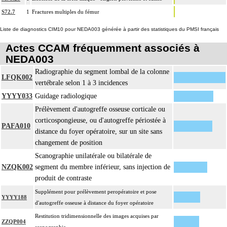
14
par confection d'un appareillage rigide externe, ou la stabilisation interne
S72.7
1
Fractures multiples du fémur
[arthrorise] temporaire.
Liste de diagnostics CIM10 pour NEDA003 générée à partir des statistiques du PMSI français
La réduction orthopédique extemporanée d'une fracture inclut la contention par
confection d'un appareillage rigide externe.
Actes CCAM fréquemment associés à
14
Comprend : réduction orthopédique itérative de fracture, avec gypsotomie de
NEDA003
réaxation
Radiographie du segment lombal de la colonne
Tout acte thérapeutique, par arthrotomie inclut le nettoyage de l'articulation
LFQK002
14
vertébrale selon 1 à 3 incidences
traitée.
YYYY033
Guidage radiologique
Tout acte thérapeutique, par arthroscopie inclut le nettoyage de l'articulation
14
Prélèvement d'autogreffe osseuse corticale ou
traitée.
corticospongieuse, ou d'autogreffe périostée à
14
Toute arthrotomie inclut l'arthroscopie peropératoire éventuelle.
PAFA010
distance du foyer opératoire, sur un site sans
changement de position
Scanographie unilatérale ou bilatérale de
NZQK002
segment du membre inférieur, sans injection de
produit de contraste
Supplément pour prélèvement peropératoire et pose
YYYY188
d'autogreffe osseuse à distance du foyer opératoire
Restitution tridimensionnelle des images acquises par
ZZQP004