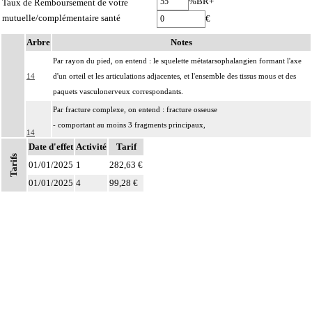
%BR+
Taux de Remboursement de votre
mutuelle/complémentaire santé
€
Arbre
Notes
Par rayon du pied, on entend : le squelette métatarsophalangien formant l'axe
14
d'un orteil et les articulations adjacentes, et l'ensemble des tissus mous et des
paquets vasculonerveux correspondants.
Par fracture complexe, on entend : fracture osseuse
- comportant au moins 3 fragments principaux,
14
- incoercible après réduction,
Date d'effet
Activité
Tarif
- avec enfoncement ostéochondral nécessitant un geste de relèvement.
Tarifs
01/01/2025
1
282,63 €
Par nettoyage d'une articulation [debridement], on entend :
01/01/2025
4
99,28 €
- résection localisée de synoviale, de replis synoviaux et/ou d'ostéophytes
14
- ablation de corps étrangers intraarticulaires, de fragments fibrocartilagineux
et/ou d'autres chondropathies localisées.
Par exérèse partielle d'un os, on entend :
- exérèse de fragment osseux, sans interruption de la continuité osseuse
14
- exérèse de lésion osseuse de surface : résection d'exostose ostéogénique,
d'apophysite...
- résection osseuse unicorticale : résection d'ostéome ostéoïde...