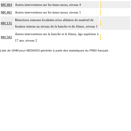
08C464
Autres interventions sur les tissus mous, niveau 4
08C461
Autres interventions sur les tissus mous, niveau 1
Résections osseuses localisées et/ou ablation de matériel de
08C131
fixation interne au niveau de la hanche et du fémur, niveau 1
Autres interventions sur la hanche et le fémur, âge supérieur à
08C502
17 ans, niveau 2
Liste de GHM pour NEDA003 générée à partir des statistiques du PMSI français