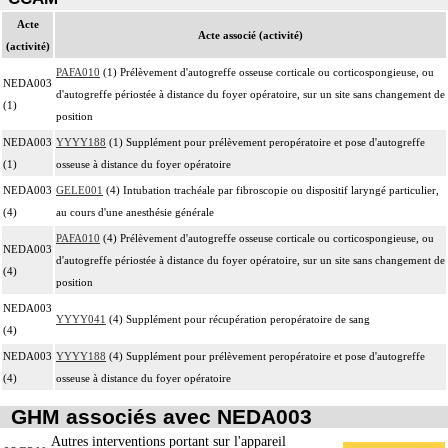
Acte
Acte associé (activité)
(activité)
PAFA010
(1) Prélèvement d'autogreffe osseuse corticale ou corticospongieuse, ou
NEDA003
d'autogreffe périostée à distance du foyer opératoire, sur un site sans changement de
(1)
position
NEDA003
YYYY188
(1) Supplément pour prélèvement peropératoire et pose d'autogreffe
(1)
osseuse à distance du foyer opératoire
NEDA003
GELE001
(4) Intubation trachéale par fibroscopie ou dispositif laryngé particulier,
(4)
au cours d'une anesthésie générale
PAFA010
(4) Prélèvement d'autogreffe osseuse corticale ou corticospongieuse, ou
NEDA003
d'autogreffe périostée à distance du foyer opératoire, sur un site sans changement de
(4)
position
NEDA003
YYYY041
(4) Supplément pour récupération peropératoire de sang
(4)
NEDA003
YYYY188
(4) Supplément pour prélèvement peropératoire et pose d'autogreffe
(4)
osseuse à distance du foyer opératoire
GHM associés avec NEDA003
Autres interventions portant sur l'appareil