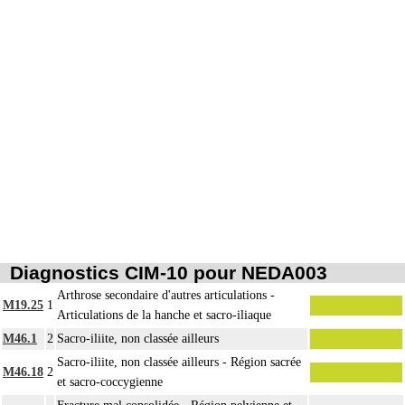
Par évidement d'un os, on entend :
- cratérisation [sauciérisation] osseuse
14
- séquestrectomie osseuse
- curetage de lésion osseuse infectieuse, kystique ou tumorale.
Par repose de matériel, on entend : pose de matériel après ablation d'un
14
précédent au cours d'une intervention préalable.
Par changement de matériel, on entend : ablation de matériel avec pose
14
simultanée d'un matériel de type identique ou analogue sur le même site.
Par ostéosynthèse d'une fracture à foyer ouvert, on entend : réduction et
14
fixation osseuse avec exposition du foyer de fracture.
Par ostéosynthèse d'une fracture à foyer fermé, on entend : réduction et fixation
14
osseuse par voie transcutanée ou avec abord à distance, sans exposition du
foyer de fracture.
Diagnostics CIM-10 pour NEDA003
14
Par ostéotomie complexe, on entend : ostéotomie multidirectionnelle.
Arthrose secondaire d'autres articulations -
M19.25
1
Par ostéotomie simple, on entend : ostéotomie unidirectionnelle ou rotatoire
Articulations de la hanche et sacro-iliaque
14
isolée, pour réaxation ou raccourcissement.
Notes
M46.1
2
Sacro-iliite, non classée ailleurs
La suture de muscle ou de tendon inclut l'immobilisation par appareillage
14
Sacro-iliite, non classée ailleurs - Région sacrée
externe ou par arthrorise.
M46.18
2
et sacro-coccygienne
L'arthrodèse inclut l'ostéosynthèse, le prélèvement in situ d'autogreffe osseuse,
14