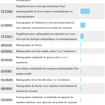
scanographie
Supplément pour archivage numérique d'une
YYYY600
mammographie ou d'un examen scanographique ou
remnographique
Scanographie de l'abdomen et du petit bassin [pelvis],
ZCQH001
avec injection intraveineuse de produit de contraste
Supplément pour radiographie per opératoire au cours
YYYY012
d'un acte de chirurgie orthopédique ou traumatologique
ZBQK002
Radiographie du thorax
ZZQK002
Radiographie au lit du malade, selon 1 ou 2 incidences
Radiographie unilatérale du genou selon 1 ou 2
NFQK001
incidences
Surveillance médicalisée du transport intrahospitalier d'un
ZZQP003
patient ventilé
NGQK001
Radiographie de la cheville selon 1 à 3 incidences
Scanographie du thorax, avec injection intraveineuse de
ZBQH001
produit de contraste
Scanographie unilatérale ou bilatérale de segment du
NZQH001
membre inférieur, avec injection de produit de contraste