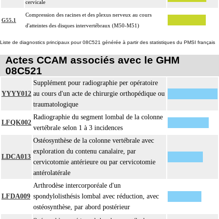
cervicale
Compression des racines et des plexus nerveux au cours
G55.1
d'atteintes des disques intervertébraux (M50-M51)
Liste de diagnostics principaux pour 08C521 générée à partir des statistiques du PMSI français
Actes CCAM associés avec le GHM
08C521
Supplément pour radiographie per opératoire
YYYY012
au cours d'un acte de chirurgie orthopédique ou
traumatologique
Radiographie du segment lombal de la colonne
LFQK002
vertébrale selon 1 à 3 incidences
Ostéosynthèse de la colonne vertébrale avec
exploration du contenu canalaire, par
LDCA013
cervicotomie antérieure ou par cervicotomie
antérolatérale
Arthrodèse intercorporéale d'un
LFDA009
spondylolisthésis lombal avec réduction, avec
ostéosynthèse, par abord postérieur