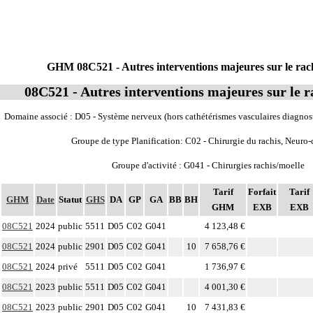
GHM 08C521 - Autres interventions majeures sur le rach
08C521 - Autres interventions majeures sur le r
Domaine associé : D05 - Système nerveux (hors cathétérismes vasculaires diagnost
Groupe de type Planification: C02 - Chirurgie du rachis, Neuro-
Groupe d'activité : G041 - Chirurgies rachis/moelle
Tarif
Forfait
Tarif
GHM
Date
Statut
GHS
DA
GP
GA
BB
BH
GHM
EXB
EXB
08C521
2024
public
5511
D05
C02
G041
4 123,48 €
08C521
2024
public
2901
D05
C02
G041
10
7 658,76 €
08C521
2024
privé
5511
D05
C02
G041
1 736,97 €
08C521
2023
public
5511
D05
C02
G041
4 001,30 €
08C521
2023
public
2901
D05
C02
G041
10
7 431,83 €