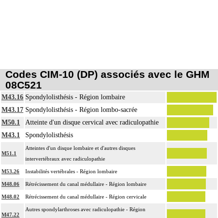
Codes CIM-10 (DP) associés avec le GHM
08C521
M43.16
Spondylolisthésis - Région lombaire
M43.17
Spondylolisthésis - Région lombo-sacrée
M50.1
Atteinte d'un disque cervical avec radiculopathie
M43.1
Spondylolisthésis
Atteintes d'un disque lombaire et d'autres disques
M51.1
intervertébraux avec radiculopathie
M53.26
Instabilités vertébrales - Région lombaire
M48.06
Rétrécissement du canal médullaire - Région lombaire
M48.02
Rétrécissement du canal médullaire - Région cervicale
Autres spondylarthroses avec radiculopathie - Région
M47.22