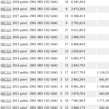
08C521
2018
public
2901
D05
C02
G041
10
6 341,26 €
08C521
2018
privé
2901
D05
C02
G041
9
2 873,28 €
08C521
2017
public
2901
D05
C02
G041
10
6 368,41 €
08C521
2017
privé
2901
D05
C02
G041
9
2 781,65 €
08C521
2016
public
2901
D05
C02
G041
17
6 611,85 €
08C521
2016
privé
2901
D05
C02
G041
15
2 806,76 €
08C521
2015
public
2901
D05
C02
G041
17
6 800,84 €
08C521
2015
privé
2901
D05
C02
G041
15
2 820,65 €
08C521
2014
public
2901
D05
C02
G041
17
6 805,37 €
08C521
2014
privé
2901
D05
C02
G041
15
2 842,70 €
08C521
2013
public
2901
D05
C02
G041
3
17
6 817,70 €
1 116,55
08C521
2013
privé
2901
D05
C02
G041
3
15
2 862,20 €
641,47
08C521
2012
public
2901
D05
C02
G041
4
19
6 961,38 €
1 140,08
08C521
2012
privé
2901
D05
C02
G041
3
15
2 870,76 €
643,39
08C521
2011
public
2901
D05
C02
G041
4
19
7 081,90 €
1 171,18
08C521
2011
privé
2901
D05
C02
G041
3
15
2 866,17 €
642,36