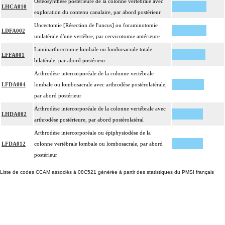
Ostéosynthèse postérieure de la colonne vertébrale avec
LHCA010
exploration du contenu canalaire, par abord postérieur
Uncectomie [Résection de l'uncus] ou foraminotomie
LDFA002
unilatérale d'une vertèbre, par cervicotomie antérieure
Laminarthrectomie lombale ou lombosacrale totale
LFFA001
bilatérale, par abord postérieur
Arthrodèse intercorporéale de la colonne vertébrale
LFDA004
lombale ou lombosacrale avec arthrodèse postérolatérale,
par abord postérieur
Arthrodèse intercorporéale de la colonne vertébrale avec
LHDA002
arthrodèse postérieure, par abord postérolatéral
Arthrodèse intercorporéale ou épiphysiodèse de la
LFDA012
colonne vertébrale lombale ou lombosacrale, par abord
postérieur
Liste de codes CCAM associés à 08C521 générée à partir des statistiques du PMSI français