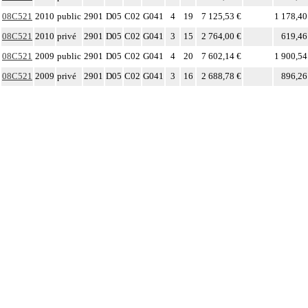
08C521
2010
public
2901
D05
C02
G041
4
19
7 125,53 €
1 178,40
08C521
2010
privé
2901
D05
C02
G041
3
15
2 764,00 €
619,46
08C521
2009
public
2901
D05
C02
G041
4
20
7 602,14 €
1 900,54
08C521
2009
privé
2901
D05
C02
G041
3
16
2 688,78 €
896,26