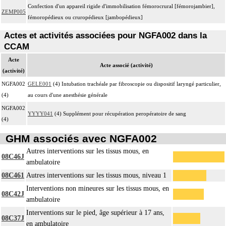
Confection d'un appareil rigide d'immobilisation fémorocrural [fémorojambier],
ZEMP005
fémoropédieux ou cruropédieux [jambopédieux]
Actes et activités associées pour NGFA002 dans la
CCAM
Acte
Acte associé (activité)
(activité)
NGFA002
GELE001
(4) Intubation trachéale par fibroscopie ou dispositif laryngé particulier,
(4)
au cours d'une anesthésie générale
NGFA002
YYYY041
(4) Supplément pour récupération peropératoire de sang
(4)
GHM associés avec NGFA002
Autres interventions sur les tissus mous, en
08C46J
ambulatoire
08C461
Autres interventions sur les tissus mous, niveau 1
Interventions non mineures sur les tissus mous, en
08C42J
ambulatoire
Interventions sur le pied, âge supérieur à 17 ans,
08C37J
en ambulatoire