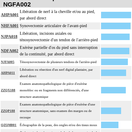
NGFA002
confection d'un appareillage rigide externe.
14
Comprend : réduction orthopédique itérative de fracture, avec gypsotomie de
Libération de nerf à la cheville et/ou au pied,
AHPA001
réaxation
par abord direct
Tout acte thérapeutique, par arthrotomie inclut le nettoyage de l'articulation
NHFA001
Synovectomie articulaire de l'avant-pied
14
traitée.
Libération, incisions axiales ou
NJPA018
Tout acte thérapeutique, par arthroscopie inclut le nettoyage de l'articulation
ténosynovectomie d'un tendon de l'arrière-pied
14
traitée.
Exérèse partielle d'os du pied sans interruption
NDFA002
14
Toute arthrotomie inclut l'arthroscopie peropératoire éventuelle.
de la continuité, par abord direct
NJFA005
Ténosynovectomie de plusieurs tendons de l'arrière-pied
Libération ou résection d'un nerf digital plantaire, par
AHPA011
abord direct
Examen anatomopathologique de pièce d'exérèse
ZZQX188
monobloc ou en fragments non différenciés, d'une
structure anatomique
Examen anatomopathologique de pièce d'exérèse d'une
ZZQP188
structure anatomique, sans examen des marges ou de
recoupe
QZQM001
Échographie de la peau, des ongles et/ou des tissus mous