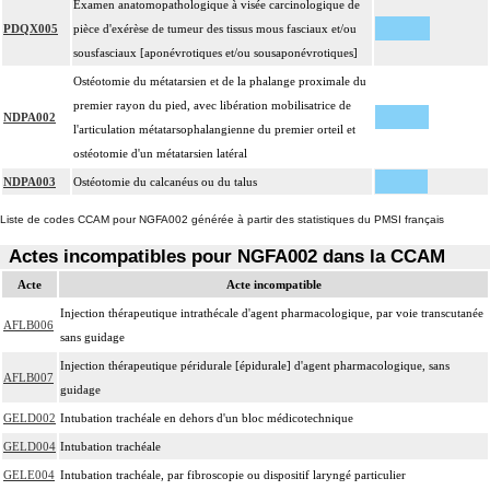
Examen anatomopathologique à visée carcinologique de
PDQX005
pièce d'exérèse de tumeur des tissus mous fasciaux et/ou
sousfasciaux [aponévrotiques et/ou sousaponévrotiques]
Ostéotomie du métatarsien et de la phalange proximale du
premier rayon du pied, avec libération mobilisatrice de
NDPA002
l'articulation métatarsophalangienne du premier orteil et
ostéotomie d'un métatarsien latéral
NDPA003
Ostéotomie du calcanéus ou du talus
Liste de codes CCAM pour NGFA002 générée à partir des statistiques du PMSI français
Actes incompatibles pour NGFA002 dans la CCAM
Acte
Acte incompatible
Injection thérapeutique intrathécale d'agent pharmacologique, par voie transcutanée
AFLB006
sans guidage
Injection thérapeutique péridurale [épidurale] d'agent pharmacologique, sans
AFLB007
guidage
GELD002
Intubation trachéale en dehors d'un bloc médicotechnique
GELD004
Intubation trachéale
GELE004
Intubation trachéale, par fibroscopie ou dispositif laryngé particulier