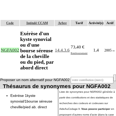
Code
Intitulé CCAM
Arbre
Tarif
Activité(s)
Actif
Exérèse d'un
kyste synovial
ou d'une
73,40 €
bourse séreuse
NGFA002
14.4.3.6
1,4
2005
→
Remboursement
de la cheville
ou du pied, par
abord direct
Proposer un nom alternatif pour NGFA002
Thésaurus de synonymes pour NGFA002
Liste de synonymes pour NGFA002 générée à
Exérèse 1kyste
partir des contributions et des statistiques de
synovial/1bourse séreuse
recherches des codeurs et codeuses sur
cheville/pied ab. direct
AideAuCodage.fr.
Vous pouvez participer
en
proposant d'autres noms d'acte (dans la case