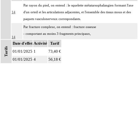
Par rayon du pied, on entend : le squelette métatarsophalangien formant l'axe
14
d'un orteil et les articulations adjacentes, et l'ensemble des tissus mous et des
paquets vasculonerveux correspondants.
Par fracture complexe, on entend : fracture osseuse
- comportant au moins 3 fragments principaux,
14
- incoercible après réduction,
Date d'effet
Activité
Tarif
- avec enfoncement ostéochondral nécessitant un geste de relèvement.
Tarifs
01/01/2025
1
73,40 €
Par nettoyage d'une articulation [debridement], on entend :
01/01/2025
4
56,18 €
- résection localisée de synoviale, de replis synoviaux et/ou d'ostéophytes
14
- ablation de corps étrangers intraarticulaires, de fragments fibrocartilagineux
et/ou d'autres chondropathies localisées.
Par exérèse partielle d'un os, on entend :
- exérèse de fragment osseux, sans interruption de la continuité osseuse
14
- exérèse de lésion osseuse de surface : résection d'exostose ostéogénique,
d'apophysite...
- résection osseuse unicorticale : résection d'ostéome ostéoïde...
Par évidement d'un os, on entend :
- cratérisation [sauciérisation] osseuse
14
- séquestrectomie osseuse