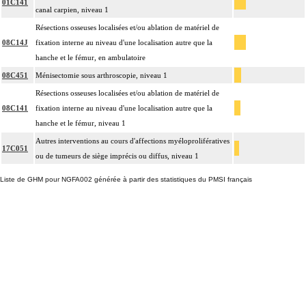
01C141
canal carpien, niveau 1
Résections osseuses localisées et/ou ablation de matériel de
08C14J
fixation interne au niveau d'une localisation autre que la
hanche et le fémur, en ambulatoire
08C451
Ménisectomie sous arthroscopie, niveau 1
Résections osseuses localisées et/ou ablation de matériel de
08C141
fixation interne au niveau d'une localisation autre que la
hanche et le fémur, niveau 1
Autres interventions au cours d'affections myéloprolifératives
17C051
ou de tumeurs de siège imprécis ou diffus, niveau 1
Liste de GHM pour NGFA002 générée à partir des statistiques du PMSI français