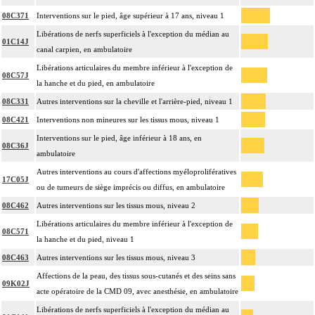
08C371
Interventions sur le pied, âge supérieur à 17 ans, niveau 1
Libérations de nerfs superficiels à l'exception du médian au
01C14J
canal carpien, en ambulatoire
Libérations articulaires du membre inférieur à l'exception de
08C57J
la hanche et du pied, en ambulatoire
08C331
Autres interventions sur la cheville et l'arrière-pied, niveau 1
08C421
Interventions non mineures sur les tissus mous, niveau 1
Interventions sur le pied, âge inférieur à 18 ans, en
08C36J
ambulatoire
Autres interventions au cours d'affections myéloprolifératives
17C05J
ou de tumeurs de siège imprécis ou diffus, en ambulatoire
08C462
Autres interventions sur les tissus mous, niveau 2
Libérations articulaires du membre inférieur à l'exception de
08C571
la hanche et du pied, niveau 1
08C463
Autres interventions sur les tissus mous, niveau 3
Affections de la peau, des tissus sous-cutanés et des seins sans
09K02J
acte opératoire de la CMD 09, avec anesthésie, en ambulatoire
Libérations de nerfs superficiels à l'exception du médian au