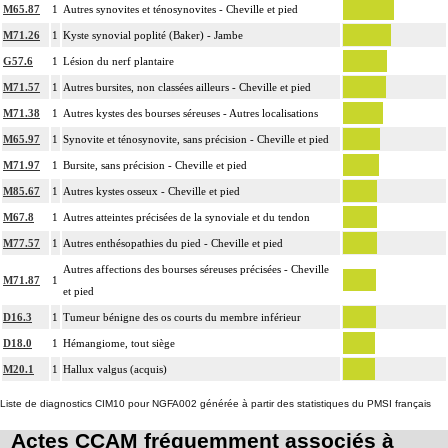
de butoir osseux.
M65.87
1
Autres synovites et ténosynovites - Cheville et pied
L'arthroplastie inclut la réparation de l'appareil capsuloligamentaire par suture
M71.26
1
Kyste synovial poplité (Baker) - Jambe
14
ou plastie, la stabilisation de l'articulation [arthrorise] par matériel et/ou
G57.6
1
Lésion du nerf plantaire
contention par appareillage rigide externe.
M71.57
1
Autres bursites, non classées ailleurs - Cheville et pied
L'évacuation de collection articulaire inclut le lavage de l'articulation, avec ou
M71.38
1
Autres kystes des bourses séreuses - Autres localisations
14
sans drainage.
M65.97
1
Synovite et ténosynovite, sans précision - Cheville et pied
La reconstruction osseuse ou articulaire par greffe, transplant ou matériau inerte
14
M71.97
1
Bursite, sans précision - Cheville et pied
non prothétique inclut l'ostéosynthèse.
M85.67
1
Autres kystes osseux - Cheville et pied
La réduction d'une luxation, par abord direct inclut la réparation de l'appareil
M67.8
1
Autres atteintes précisées de la synoviale et du tendon
capsuloligamentaire de l'articulation par suture ou plastie, la stabilisation de
14
M77.57
1
Autres enthésopathies du pied - Cheville et pied
l'articulation [arthrorise] par matériel et/ou la contention par appareillage rigide
externe.
Autres affections des bourses séreuses précisées - Cheville
M71.87
1
et pied
14
L'ostéotomie inclut l'ostéosynthèse et/ou la contention par appareillage externe.
D16.3
1
Tumeur bénigne des os courts du membre inférieur
L'ostéosynthèse d'une fracture inclut sa réduction simultanée et sa contention
14
par appareillage externe.
D18.0
1
Hémangiome, tout siège
La réduction orthopédique extemporanée d'une luxation inclut la contention
M20.1
1
Hallux valgus (acquis)
14
par confection d'un appareillage rigide externe, ou la stabilisation interne
Liste de diagnostics CIM10 pour NGFA002 générée à partir des statistiques du PMSI français
[arthrorise] temporaire.
Actes CCAM fréquemment associés à
La réduction orthopédique extemporanée d'une fracture inclut la contention par