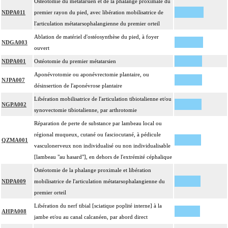
Ostéotomie du métatarsien et de la phalange proximale du
NDPA011
premier rayon du pied, avec libération mobilisatrice de
l'articulation métatarsophalangienne du premier orteil
Ablation de matériel d'ostéosynthèse du pied, à foyer
NDGA003
ouvert
NDPA001
Ostéotomie du premier métatarsien
Aponévrotomie ou aponévrectomie plantaire, ou
NJPA007
désinsertion de l'aponévrose plantaire
Libération mobilisatrice de l'articulation tibiotalienne et/ou
NGPA002
synovectomie tibiotalienne, par arthrotomie
Réparation de perte de substance par lambeau local ou
régional muqueux, cutané ou fasciocutané, à pédicule
QZMA001
vasculonerveux non individualisé ou non individualisable
[lambeau "au hasard"], en dehors de l'extrémité céphalique
Ostéotomie de la phalange proximale et libération
NDPA009
mobilisatrice de l'articulation métatarsophalangienne du
premier orteil
Libération du nerf tibial [sciatique poplité interne] à la
AHPA008
jambe et/ou au canal calcanéen, par abord direct