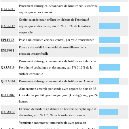
Pansement chirurgical secondaire de brûlure sur l'extrémité
QAJA001
céphalique et les 2 mains
Greffe cutanée pour brûlure en dehors de l'extrémité
QZEA017
céphalique et des mains, sur 7,5% à 10% de la surface
corporelle
EPLF002
Pose d'un cathéter veineux central, par voie transcutanée
Pose de dispositif intraartériel de surveillance de la
ENLF001
pression intraartérielle
Pansement chirurgical secondaire de brûlure en dehors de
QZJA010
l'extrémité céphalique et des mains, sur 1% à 10% de la
surface corporelle
QCJA004
Pansement chirurgical secondaire de brûlure sur 1 main
Alimentation entérale par sonde avec apport de plus de 35
HSLD002
kilocalories par kilogramme par jour [kcal/kg/jour], par 24
heures
Excision de brûlure en dehors de l'extrémité céphalique et
QZFA017
des mains, sur 5% à 7,5% de la surface corporelle
Ventilation mécanique intratrachéale avec pression