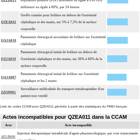
GLLD015
expiratoire positive [PEP] inférieure ou égale à 6 et FiO2
inférieure ou égale à 60%, par 24 heures
Greffe cutanée pour brûlure en dehors de l'extrémité
QZEA041
céphalique et des mains, sur 5% à 7,5% de la surface
corporelle
Pansement chirurgical secondaire de brûlure sur l'extrémité
QAJA010
céphalique
Pansement chirurgical initial de brûlure en dehors de
QZJA019
l'extrémité céphalique et des mains, sur 30% à 60% de la
surface corporelle
Pansement chirurgical initial de brûlure sur l'extrémité
QAJA007
céphalique et les 2 mains
Surveillance médicalisée du transport intrahospitalier d'un
ZZQP001
patient non ventilé
Liste de codes CCAM pour QZEA011 générée à partir des statistiques du PMSI français
Actes incompatibles pour QZEA011 dans la CCAM
Acte
Acte incompatible
Injection thérapeutique intrathécale d'agent pharmacologique, par voie transcutanée
AFLB006
sans guidage