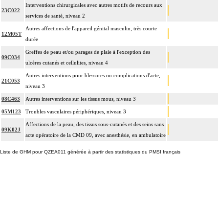
Interventions chirurgicales avec autres motifs de recours aux
23C022
services de santé, niveau 2
Autres affections de l'appareil génital masculin, très courte
12M05T
durée
Greffes de peau et/ou parages de plaie à l'exception des
09C034
ulcères cutanés et cellulites, niveau 4
Autres interventions pour blessures ou complications d'acte,
21C053
niveau 3
08C463
Autres interventions sur les tissus mous, niveau 3
05M123
Troubles vasculaires périphériques, niveau 3
Affections de la peau, des tissus sous-cutanés et des seins sans
09K02J
acte opératoire de la CMD 09, avec anesthésie, en ambulatoire
Liste de GHM pour QZEA011 générée à partir des statistiques du PMSI français