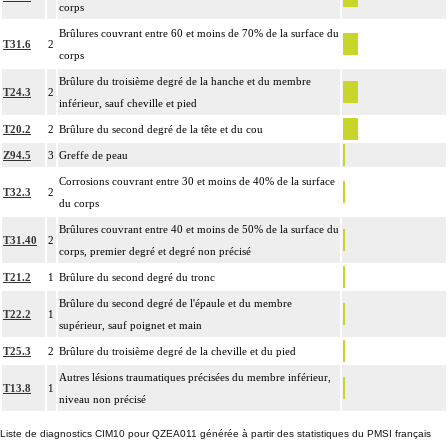
corps
Brûlures couvrant entre 60 et moins de 70% de la surface du
T31.6
2
corps
Brûlure du troisième degré de la hanche et du membre
T24.3
2
inférieur, sauf cheville et pied
T20.2
2
Brûlure du second degré de la tête et du cou
Z94.5
3
Greffe de peau
Corrosions couvrant entre 30 et moins de 40% de la surface
T32.3
2
du corps
Brûlures couvrant entre 40 et moins de 50% de la surface du
T31.40
2
corps, premier degré et degré non précisé
T21.2
1
Brûlure du second degré du tronc
Brûlure du second degré de l'épaule et du membre
T22.2
1
supérieur, sauf poignet et main
T25.3
2
Brûlure du troisième degré de la cheville et du pied
Autres lésions traumatiques précisées du membre inférieur,
T13.8
1
niveau non précisé
Liste de diagnostics CIM10 pour QZEA011 générée à partir des statistiques du PMSI français