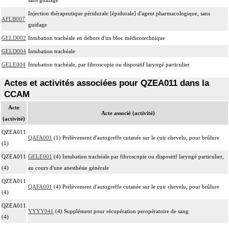
Injection thérapeutique péridurale [épidurale] d'agent pharmacologique, sans
AFLB007
guidage
GELD002
Intubation trachéale en dehors d'un bloc médicotechnique
GELD004
Intubation trachéale
GELE004
Intubation trachéale, par fibroscopie ou dispositif laryngé particulier
Actes et activités associées pour QZEA011 dans la
CCAM
Acte
Acte associé (activité)
(activité)
QZEA011
QAFA001
(1) Prélèvement d'autogreffe cutanée sur le cuir chevelu, pour brûlure
(1)
QZEA011
GELE001
(4) Intubation trachéale par fibroscopie ou dispositif laryngé particulier,
(4)
au cours d'une anesthésie générale
QZEA011
QAFA001
(4) Prélèvement d'autogreffe cutanée sur le cuir chevelu, pour brûlure
(4)
QZEA011
YYYY041
(4) Supplément pour récupération peropératoire de sang
(4)