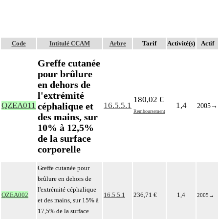
Code
Intitulé CCAM
Arbre
Tarif
Activité(s)
Actif
Greffe cutanée
pour brûlure
en dehors de
l'extrémité
180,02 €
céphalique et
QZEA011
16.5.5.1
1,4
2005
→
Remboursement
des mains, sur
10% à 12,5%
de la surface
corporelle
Greffe cutanée pour
brûlure en dehors de
l'extrémité céphalique
QZEA002
16.5.5.1
236,71 €
1,4
2005
→
et des mains, sur 15% à
17,5% de la surface