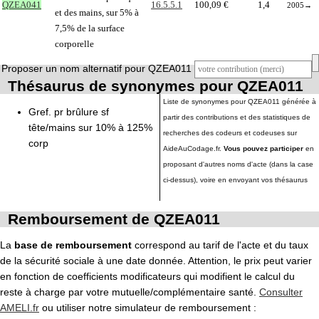
QZEA041
16.5.5.1
100,09 €
1,4
2005
→
et des mains, sur 5% à
7,5% de la surface
corporelle
Proposer un nom alternatif pour QZEA011
Thésaurus de synonymes pour QZEA011
Liste de synonymes pour QZEA011 générée à
Gref. pr brûlure sf
partir des contributions et des statistiques de
tête/mains sur 10% à 125%
recherches des codeurs et codeuses sur
corp
AideAuCodage.fr.
Vous pouvez participer
en
proposant d'autres noms d'acte (dans la case
ci-dessus), voire en envoyant vos thésaurus
Remboursement de QZEA011
La
base de remboursement
correspond au tarif de l'acte et du taux
de la sécurité sociale à une date donnée. Attention, le prix peut varier
en fonction de coefficients modificateurs qui modifient le calcul du
reste à charge par votre mutuelle/complémentaire santé.
Consulter
AMELI.fr
ou utiliser notre simulateur de remboursement :