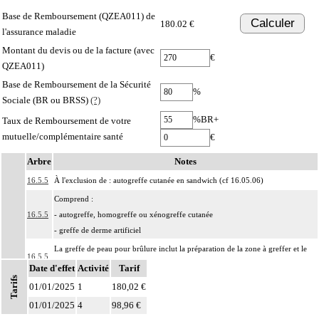
Base de Remboursement (QZEA011) de
Calculer
180.02 €
l'assurance maladie
Montant du devis ou de la facture (avec
€
QZEA011)
Base de Remboursement de la Sécurité
%
Sociale (BR ou BRSS)
(?)
%BR+
Taux de Remboursement de votre
mutuelle/complémentaire santé
€
Arbre
Notes
16.5.5
À l'exclusion de : autogreffe cutanée en sandwich (cf 16.05.06)
Comprend :
16.5.5
- autogreffe, homogreffe ou xénogreffe cutanée
- greffe de derme artificiel
La greffe de peau pour brûlure inclut la préparation de la zone à greffer et le
16.5.5
pansement consécutif de la zone prélevée et de la zone greffée.
Date d'effet
Activité
Tarif
Tarifs
À l'exclusion de : brûlure
01/01/2025
1
180,02 €
- muqueuse
01/01/2025
4
98,96 €
16.5
- viscérale