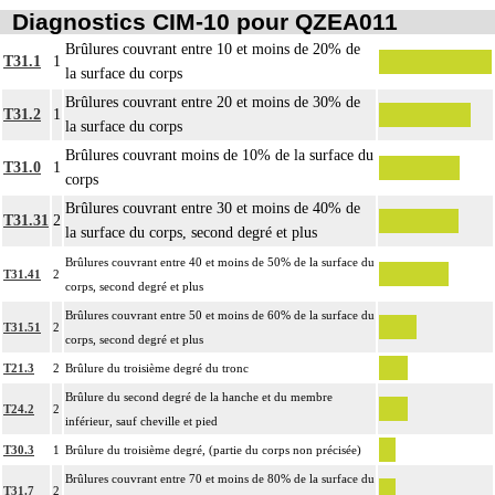
16
- le nez (cf chapitre 06)
Diagnostics CIM-10 pour QZEA011
- la lèvre (cf chapitre 07)
Brûlures couvrant entre 10 et moins de 20% de
- la région périanale (cf chapitre 07)
T31.1
1
la surface du corps
- les organes génitaux externes et le périnée (cf chapitre 08)
Brûlures couvrant entre 20 et moins de 30% de
Par atteinte superficielle [susfasciale] de la peau, on entend : toute atteinte de
T31.2
1
la surface du corps
16
l'épiderme, du derme et/ou du tissu cellulaire souscutané ne dépassant pas le
Brûlures couvrant moins de 10% de la surface du
fascia superficiel.
T31.0
1
corps
Par atteinte profonde de la peau et des tissus mous, on entend : atteinte
Brûlures couvrant entre 30 et moins de 40% de
16
pluritissulaire de la peau et des tissus mous, atteignant le fascia superficiel
T31.31
2
la surface du corps, second degré et plus
[fasciale] ou le dépassant [sousfasciale].
Brûlures couvrant entre 40 et moins de 50% de la surface du
T31.41
2
corps, second degré et plus
Brûlures couvrant entre 50 et moins de 60% de la surface du
T31.51
2
corps, second degré et plus
T21.3
2
Brûlure du troisième degré du tronc
Brûlure du second degré de la hanche et du membre
T24.2
2
inférieur, sauf cheville et pied
T30.3
1
Brûlure du troisième degré, (partie du corps non précisée)
Brûlures couvrant entre 70 et moins de 80% de la surface du
T31.7
2