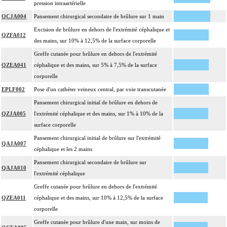
pression intraartérielle
QCJA004
Pansement chirurgical secondaire de brûlure sur 1 main
Excision de brûlure en dehors de l'extrémité céphalique et
QZFA012
des mains, sur 10% à 12,5% de la surface corporelle
Greffe cutanée pour brûlure en dehors de l'extrémité
QZEA041
céphalique et des mains, sur 5% à 7,5% de la surface
corporelle
EPLF002
Pose d'un cathéter veineux central, par voie transcutanée
Pansement chirurgical initial de brûlure en dehors de
QZJA005
l'extrémité céphalique et des mains, sur 1% à 10% de la
surface corporelle
Pansement chirurgical initial de brûlure sur l'extrémité
QAJA007
céphalique et les 2 mains
Pansement chirurgical secondaire de brûlure sur
QAJA010
l'extrémité céphalique
Greffe cutanée pour brûlure en dehors de l'extrémité
QZEA011
céphalique et des mains, sur 10% à 12,5% de la surface
corporelle
Greffe cutanée pour brûlure d'une main, sur moins de