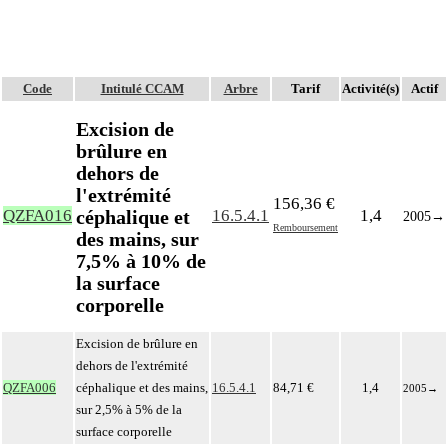
Code
Intitulé CCAM
Arbre
Tarif
Activité(s)
Actif
Excision de
brûlure en
dehors de
l'extrémité
156,36 €
céphalique et
QZFA016
16.5.4.1
1,4
2005
→
Remboursement
des mains, sur
7,5% à 10% de
la surface
corporelle
Excision de brûlure en
dehors de l'extrémité
QZFA006
céphalique et des mains,
16.5.4.1
84,71 €
1,4
2005
→
sur 2,5% à 5% de la
surface corporelle