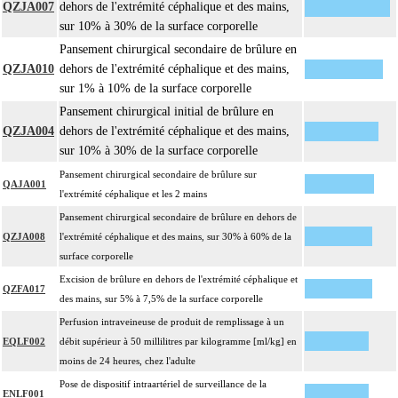
QZJA007
dehors de l'extrémité céphalique et des mains,
sur 10% à 30% de la surface corporelle
Pansement chirurgical secondaire de brûlure en
QZJA010
dehors de l'extrémité céphalique et des mains,
sur 1% à 10% de la surface corporelle
Pansement chirurgical initial de brûlure en
QZJA004
dehors de l'extrémité céphalique et des mains,
sur 10% à 30% de la surface corporelle
Pansement chirurgical secondaire de brûlure sur
QAJA001
l'extrémité céphalique et les 2 mains
Pansement chirurgical secondaire de brûlure en dehors de
QZJA008
l'extrémité céphalique et des mains, sur 30% à 60% de la
surface corporelle
Excision de brûlure en dehors de l'extrémité céphalique et
QZFA017
des mains, sur 5% à 7,5% de la surface corporelle
Perfusion intraveineuse de produit de remplissage à un
EQLF002
débit supérieur à 50 millilitres par kilogramme [ml/kg] en
moins de 24 heures, chez l'adulte
Pose de dispositif intraartériel de surveillance de la
ENLF001