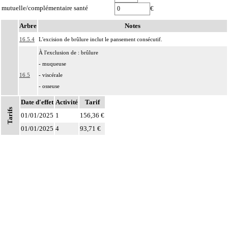
mutuelle/complémentaire santé
€
Arbre
Notes
16.5.4
L'excision de brûlure inclut le pansement consécutif.
À l'exclusion de : brûlure
- muqueuse
16.5
- viscérale
- osseuse
séquelles de brûlure
Date d'effet
Activité
Tarif
Tarifs
Comprend :
01/01/2025
1
156,36 €
16.5
- brûlure de la peau et des tissus mous
01/01/2025
4
93,71 €
- érythrodermie bulleuse avec épidermolyse [syndrome de Lyell]
Par pansement chirurgical, on entend : pansement réalisé au bloc opératoire,
16.5
sous anesthésie générale ou locorégionale.
16.5
Par extrémité céphalique, on entend : visage, cuir chevelu et cou.
En cas d'intervention pour brûlures multiples atteignant à la fois un site
particulier - main, extrémité céphalique - et un autre territoire, utiliser deux
codes :
16.5
Notes
- l'un pour décrire l'acte sur le ou les sites particuliers,