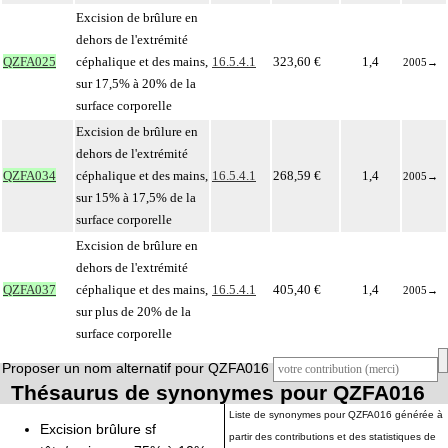
Excision de brûlure en
dehors de l'extrémité
QZFA025
céphalique et des mains,
16.5.4.1
323,60 €
1,4
2005
→
sur 17,5% à 20% de la
surface corporelle
Excision de brûlure en
dehors de l'extrémité
QZFA034
céphalique et des mains,
16.5.4.1
268,59 €
1,4
2005
→
sur 15% à 17,5% de la
surface corporelle
Excision de brûlure en
dehors de l'extrémité
QZFA037
céphalique et des mains,
16.5.4.1
405,40 €
1,4
2005
→
sur plus de 20% de la
surface corporelle
Proposer un nom alternatif pour QZFA016
Thésaurus de synonymes pour QZFA016
Liste de synonymes pour QZFA016 générée à
Excision brûlure sf
partir des contributions et des statistiques de