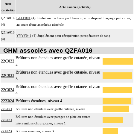
Acte
Acte associé (activité)
(activité)
QZFA016
GELE001
(4) Intubation trachéale par fibroscopie ou dispositif laryngé particulier,
(4)
au cours d'une anesthésie générale
QZFA016
YYYY041
(4) Supplément pour récupération peropératoire de sang
(4)
GHM associés avec QZFA016
Brûlures non étendues avec greffe cutanée, niveau
22C022
2
Brûlures non étendues avec greffe cutanée, niveau
22C023
3
Brûlures non étendues avec greffe cutanée, niveau
22C024
4
22Z024
Brûlures étendues, niveau 4
22C021
Brûlures non étendues avec greffe cutanée, niveau 1
Brûlures non étendues avec parages de plaie ou autres
22C031
interventions chirurgicales, niveau 1
22Z023
Brûlures étendues, niveau 3