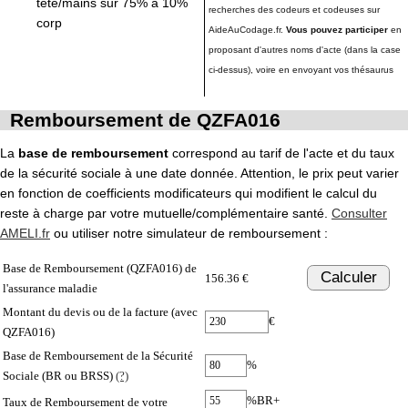
tête/mains sur 75% à 10%
recherches des codeurs et codeuses sur
corp
AideAuCodage.fr.
Vous pouvez participer
en
proposant d'autres noms d'acte (dans la case
ci-dessus), voire en envoyant vos thésaurus
Remboursement de QZFA016
La
base de remboursement
correspond au tarif de l'acte et du taux
de la sécurité sociale à une date donnée. Attention, le prix peut varier
en fonction de coefficients modificateurs qui modifient le calcul du
reste à charge par votre mutuelle/complémentaire santé.
Consulter
AMELI.fr
ou utiliser notre simulateur de remboursement :
Base de Remboursement (QZFA016) de
Calculer
156.36 €
l'assurance maladie
Montant du devis ou de la facture (avec
€
QZFA016)
Base de Remboursement de la Sécurité
%
Sociale (BR ou BRSS)
(?)
%BR+
Taux de Remboursement de votre