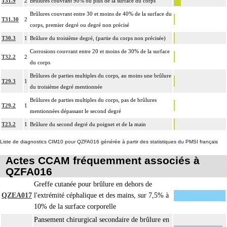
T31.9
2
Brûlures couvrant 90% ou plus de la surface du corps
Brûlures couvrant entre 30 et moins de 40% de la surface du
T31.30
2
corps, premier degré ou degré non précisé
T30.3
1
Brûlure du troisième degré, (partie du corps non précisée)
Corrosions couvrant entre 20 et moins de 30% de la surface
T32.2
2
du corps
Brûlures de parties multiples du corps, au moins une brûlure
T29.3
1
du troisième degré mentionnée
Brûlures de parties multiples du corps, pas de brûlures
T29.2
1
mentionnées dépassant le second degré
T23.2
1
Brûlure du second degré du poignet et de la main
Liste de diagnostics CIM10 pour QZFA016 générée à partir des statistiques du PMSI français
Actes CCAM fréquemment associés à
QZFA016
Greffe cutanée pour brûlure en dehors de
QZEA017
l'extrémité céphalique et des mains, sur 7,5% à
10% de la surface corporelle
Pansement chirurgical secondaire de brûlure en