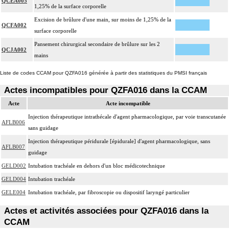
QCEA005
1,25% de la surface corporelle
Excision de brûlure d'une main, sur moins de 1,25% de la
QCFA002
surface corporelle
Pansement chirurgical secondaire de brûlure sur les 2
QCJA002
mains
Liste de codes CCAM pour QZFA016 générée à partir des statistiques du PMSI français
Actes incompatibles pour QZFA016 dans la CCAM
Acte
Acte incompatible
Injection thérapeutique intrathécale d'agent pharmacologique, par voie transcutanée
AFLB006
sans guidage
Injection thérapeutique péridurale [épidurale] d'agent pharmacologique, sans
AFLB007
guidage
GELD002
Intubation trachéale en dehors d'un bloc médicotechnique
GELD004
Intubation trachéale
GELE004
Intubation trachéale, par fibroscopie ou dispositif laryngé particulier
Actes et activités associées pour QZFA016 dans la
CCAM