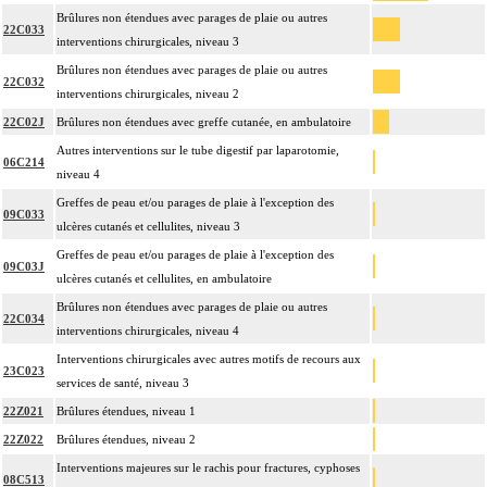
Brûlures non étendues avec parages de plaie ou autres
22C033
interventions chirurgicales, niveau 3
Brûlures non étendues avec parages de plaie ou autres
22C032
interventions chirurgicales, niveau 2
22C02J
Brûlures non étendues avec greffe cutanée, en ambulatoire
Autres interventions sur le tube digestif par laparotomie,
06C214
niveau 4
Greffes de peau et/ou parages de plaie à l'exception des
09C033
ulcères cutanés et cellulites, niveau 3
Greffes de peau et/ou parages de plaie à l'exception des
09C03J
ulcères cutanés et cellulites, en ambulatoire
Brûlures non étendues avec parages de plaie ou autres
22C034
interventions chirurgicales, niveau 4
Interventions chirurgicales avec autres motifs de recours aux
23C023
services de santé, niveau 3
22Z021
Brûlures étendues, niveau 1
22Z022
Brûlures étendues, niveau 2
Interventions majeures sur le rachis pour fractures, cyphoses
08C513