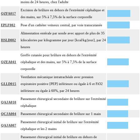
moins de 24 heures, chez l'adulte
Excision de brûlure en dehors de l'extrémité céphalique et
QZFA017
des mains, sur 5% à 7,5% de la surface corporelle
EPLF002
Pose d'un cathéter veineux central, par voie transcutanée
Alimentation entérale par sonde avec apport de plus de 35
HSLD002
kilocalories par kilogramme par jour [kcal/kg/jour], par 24
heures
Greffe cutanée pour brûlure en dehors de l'extrémité
QZEA041
céphalique et des mains, sur 5% à 7,5% de la surface
corporelle
Ventilation mécanique intratrachéale avec pression
GLLD015
expiratoire positive [PEP] inférieure ou égale à 6 et FiO2
inférieure ou égale à 60%, par 24 heures
Pansement chirurgical secondaire de brûlure sur l'extrémité
QAJA010
céphalique
QCJA004
Pansement chirurgical secondaire de brûlure sur 1 main
Pansement chirurgical initial de brûlure sur l'extrémité
QAJA007
céphalique et les 2 mains
Pansement chirurgical initial de brûlure en dehors de