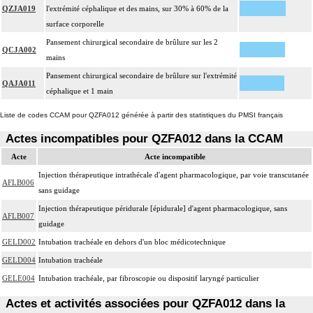
QZJA019
l'extrémité céphalique et des mains, sur 30% à 60% de la
surface corporelle
Pansement chirurgical secondaire de brûlure sur les 2
QCJA002
mains
Pansement chirurgical secondaire de brûlure sur l'extrémité
QAJA011
céphalique et 1 main
Liste de codes CCAM pour QZFA012 générée à partir des statistiques du PMSI français
Actes incompatibles pour QZFA012 dans la CCAM
Acte
Acte incompatible
Injection thérapeutique intrathécale d'agent pharmacologique, par voie transcutanée
AFLB006
sans guidage
Injection thérapeutique péridurale [épidurale] d'agent pharmacologique, sans
AFLB007
guidage
GELD002
Intubation trachéale en dehors d'un bloc médicotechnique
GELD004
Intubation trachéale
GELE004
Intubation trachéale, par fibroscopie ou dispositif laryngé particulier
Actes et activités associées pour QZFA012 dans la