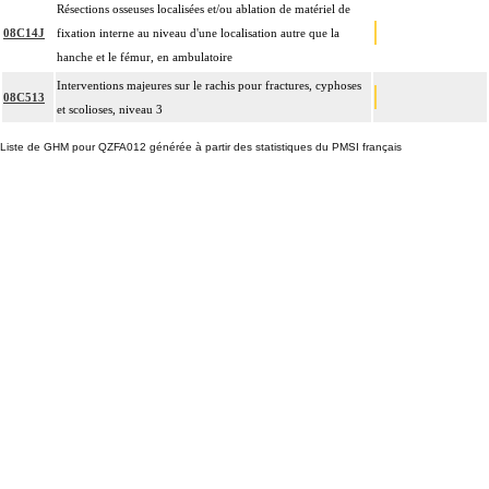
Résections osseuses localisées et/ou ablation de matériel de
08C14J
fixation interne au niveau d'une localisation autre que la
hanche et le fémur, en ambulatoire
Interventions majeures sur le rachis pour fractures, cyphoses
08C513
et scolioses, niveau 3
Liste de GHM pour QZFA012 générée à partir des statistiques du PMSI français