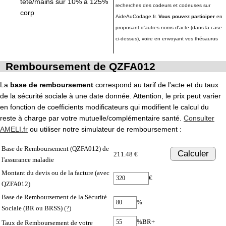
tête/mains sur 10% à 125%
recherches des codeurs et codeuses sur
corp
AideAuCodage.fr.
Vous pouvez participer
en
proposant d'autres noms d'acte (dans la case
ci-dessus), voire en envoyant vos thésaurus
Remboursement de QZFA012
La
base de remboursement
correspond au tarif de l'acte et du taux
de la sécurité sociale à une date donnée. Attention, le prix peut varier
en fonction de coefficients modificateurs qui modifient le calcul du
reste à charge par votre mutuelle/complémentaire santé.
Consulter
AMELI.fr
ou utiliser notre simulateur de remboursement :
Base de Remboursement (QZFA012) de
Calculer
211.48 €
l'assurance maladie
Montant du devis ou de la facture (avec
€
QZFA012)
Base de Remboursement de la Sécurité
%
Sociale (BR ou BRSS)
(?)
%BR+
Taux de Remboursement de votre