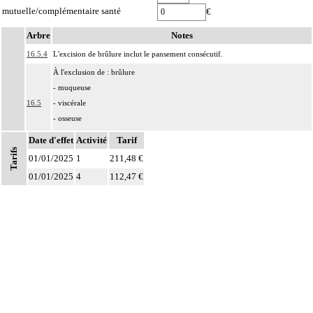
mutuelle/complémentaire santé
€
Arbre
Notes
16.5.4
L'excision de brûlure inclut le pansement consécutif.
À l'exclusion de : brûlure
- muqueuse
16.5
- viscérale
- osseuse
séquelles de brûlure
Date d'effet
Activité
Tarif
Tarifs
Comprend :
01/01/2025
1
211,48 €
16.5
- brûlure de la peau et des tissus mous
01/01/2025
4
112,47 €
- érythrodermie bulleuse avec épidermolyse [syndrome de Lyell]
Par pansement chirurgical, on entend : pansement réalisé au bloc opératoire,
16.5
sous anesthésie générale ou locorégionale.
16.5
Par extrémité céphalique, on entend : visage, cuir chevelu et cou.
En cas d'intervention pour brûlures multiples atteignant à la fois un site
particulier - main, extrémité céphalique - et un autre territoire, utiliser deux
codes :
16.5
Notes
- l'un pour décrire l'acte sur le ou les sites particuliers,