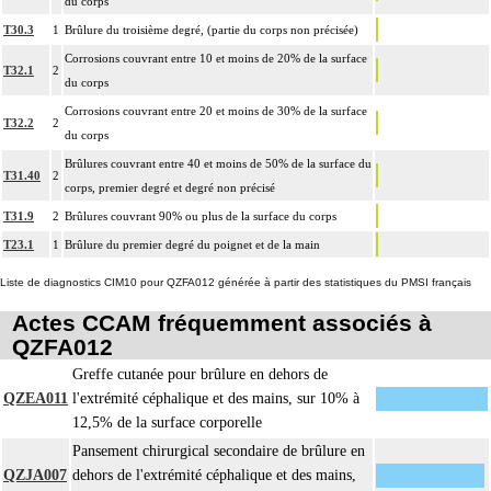
du corps
T30.3
1
Brûlure du troisième degré, (partie du corps non précisée)
Corrosions couvrant entre 10 et moins de 20% de la surface
T32.1
2
du corps
Corrosions couvrant entre 20 et moins de 30% de la surface
T32.2
2
du corps
Brûlures couvrant entre 40 et moins de 50% de la surface du
T31.40
2
corps, premier degré et degré non précisé
T31.9
2
Brûlures couvrant 90% ou plus de la surface du corps
T23.1
1
Brûlure du premier degré du poignet et de la main
Liste de diagnostics CIM10 pour QZFA012 générée à partir des statistiques du PMSI français
Actes CCAM fréquemment associés à
QZFA012
Greffe cutanée pour brûlure en dehors de
QZEA011
l'extrémité céphalique et des mains, sur 10% à
12,5% de la surface corporelle
Pansement chirurgical secondaire de brûlure en
QZJA007
dehors de l'extrémité céphalique et des mains,