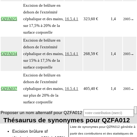
Excision de brûlure en
dehors de l'extrémité
QZFA025
céphalique et des mains,
16.5.4.1
323,60 €
1,4
2005
→
sur 17,5% à 20% de la
surface corporelle
Excision de brûlure en
dehors de l'extrémité
QZFA034
céphalique et des mains,
16.5.4.1
268,59 €
1,4
2005
→
sur 15% à 17,5% de la
surface corporelle
Excision de brûlure en
dehors de l'extrémité
QZFA037
céphalique et des mains,
16.5.4.1
405,40 €
1,4
2005
→
sur plus de 20% de la
surface corporelle
Proposer un nom alternatif pour QZFA012
Thésaurus de synonymes pour QZFA012
Liste de synonymes pour QZFA012 générée à
Excision brûlure sf
partir des contributions et des statistiques de