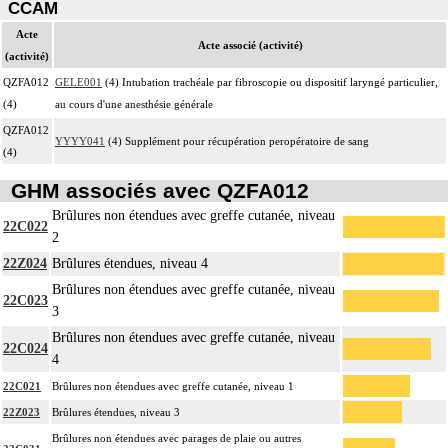
CCAM
Acte
Acte associé (activité)
(activité)
QZFA012
GELE001
(4) Intubation trachéale par fibroscopie ou dispositif laryngé particulier,
(4)
au cours d'une anesthésie générale
QZFA012
YYYY041
(4) Supplément pour récupération peropératoire de sang
(4)
GHM associés avec QZFA012
Brûlures non étendues avec greffe cutanée, niveau
22C022
2
22Z024
Brûlures étendues, niveau 4
Brûlures non étendues avec greffe cutanée, niveau
22C023
3
Brûlures non étendues avec greffe cutanée, niveau
22C024
4
22C021
Brûlures non étendues avec greffe cutanée, niveau 1
22Z023
Brûlures étendues, niveau 3
Brûlures non étendues avec parages de plaie ou autres