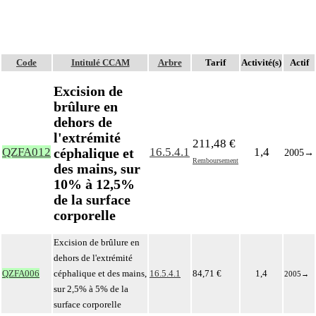
Code
Intitulé CCAM
Arbre
Tarif
Activité(s)
Actif
Excision de
brûlure en
dehors de
l'extrémité
211,48 €
céphalique et
QZFA012
16.5.4.1
1,4
2005
→
Remboursement
des mains, sur
10% à 12,5%
de la surface
corporelle
Excision de brûlure en
dehors de l'extrémité
QZFA006
céphalique et des mains,
16.5.4.1
84,71 €
1,4
2005
→
sur 2,5% à 5% de la
surface corporelle