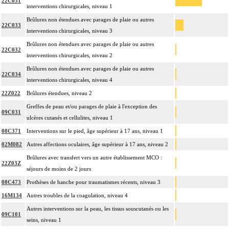
22C031
interventions chirurgicales, niveau 1
Brûlures non étendues avec parages de plaie ou autres
22C033
interventions chirurgicales, niveau 3
Brûlures non étendues avec parages de plaie ou autres
22C032
interventions chirurgicales, niveau 2
Brûlures non étendues avec parages de plaie ou autres
22C034
interventions chirurgicales, niveau 4
22Z022
Brûlures étendues, niveau 2
Greffes de peau et/ou parages de plaie à l'exception des
09C031
ulcères cutanés et cellulites, niveau 1
08C371
Interventions sur le pied, âge supérieur à 17 ans, niveau 1
02M082
Autres affections oculaires, âge supérieur à 17 ans, niveau 2
Brûlures avec transfert vers un autre établissement MCO :
22Z03Z
séjours de moins de 2 jours
08C473
Prothèses de hanche pour traumatismes récents, niveau 3
16M134
Autres troubles de la coagulation, niveau 4
Autres interventions sur la peau, les tissus souscutanés ou les
09C101
seins, niveau 1