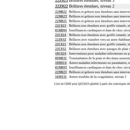
22Z023
Brûlures étendues, niveau 3
22Z022
Brûlures étendues, niveau 2
22M022
Brûlures et gelures non étendues sans interve
22M02T
Brûlures et gelures non étendues sans interven
22M021
Brûlures et gelures non étendues sans interve
22C023
Brûlures non étendues avec greffe cutanée, n
05M094
Insuffisances cardiaques et états de choc circ
22C024
Brûlures non étendues avec greffe cutanée, n
22Z03Z
Brûlures avec transfert vers un autre établis
22C021
Brûlures non étendues avec greffe cutanée, n
22C032
Brûlures non étendues avec parages de plaie o
18C024
Interventions pour maladies infectieuses ou pa
09M031
Traumatismes de la peau et des tissus souscut
18M114
Autres maladies infectieuses ou parasitaires, 
05M09T
Insuffisances cardiaques et états de choc circu
22M023
Brûlures et gelures non étendues sans interve
16M131
Autres troubles de la coagulation, niveau 1
Liste de GHM pour QZJA014 générée à partir des statistiques d