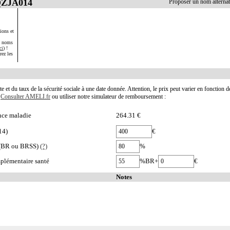
QZJA014
Proposer un nom altern
ions et
s noms
ci
) !
rez les
te et du taux de la sécurité sociale à une date donnée. Attention, le prix peut varier en fonction 
.
Consulter AMELI.fr
ou utiliser notre simulateur de remboursement :
nce maladie
264.31 €
14)
€
e (BR ou BRSS)
(?)
%
plémentaire santé
%BR+
€
Notes