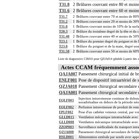
T31.8
2
Brûlures couvrant entre 80 et moin
T31.6
2
Brûlures couvrant entre 60 et moin
T31.7
2
Brûlures couvrant entre 70 et moins de 80%
T31.2
1
Brûlures couvrant entre 20 et moins de 30%
T31.0
1
Brûlures couvrant moins de 10% de la surf
T20.3
2
Brûlure du troisième degré de la tête et du 
T31.40
2
Brûlures couvrant entre 40 et moins de 50%
T23.1
1
Brûlure du premier degré du poignet et de 
T23.0
1
Brûlure du poignet et de la main, degré non
T31.50
2
Brûlures couvrant entre 50 et moins de 60%
Liste de diagnostics CIM10 pour QZJA014 générée à partir des s
Actes CCAM fréquemment asso
QAJA007
Pansement chirurgical initial de br
ENLF001
Pose de dispositif intraartériel de 
QZJA018
Pansement chirurgical secondaire d
QAJA001
Pansement chirurgical secondaire d
Injection intraveineuse continue de dobu
EQLF003
noradrénaline en dehors de la période néo
EQLF002
Perfusion intraveineuse de produit de remp
EPLF002
Pose d'un cathéter veineux central, par vo
GLLD015
Ventilation mécanique intratrachéale avec 
GLLD008
Ventilation mécanique intratrachéale avec
ZZQP003
Surveillance médicalisée du transport intra
QZJA008
Pansement chirurgical secondaire de brûlu
HSLD001
Alimentation entérale par sonde avec appo