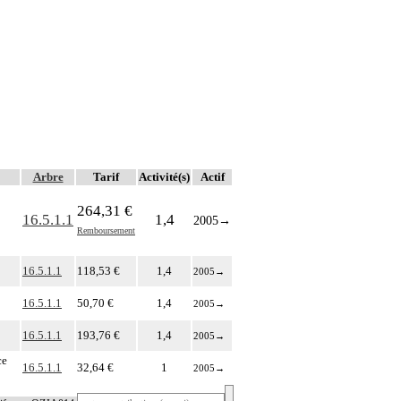
Arbre
Tarif
Activité(s)
Actif
264,31 €
16.5.1.1
1,4
2005
→
Remboursement
16.5.1.1
118,53 €
1,4
2005
→
16.5.1.1
50,70 €
1,4
2005
→
16.5.1.1
193,76 €
1,4
2005
→
ce
16.5.1.1
32,64 €
1
2005
→