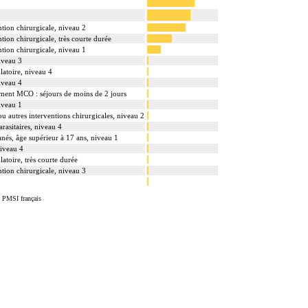
ntion chirurgicale, niveau 2
tion chirurgicale, très courte durée
ntion chirurgicale, niveau 1
iveau 3
ulatoire, niveau 4
iveau 4
sement MCO : séjours de moins de 2 jours
iveau 1
u autres interventions chirurgicales, niveau 2
rasitaires, niveau 4
anés, âge supérieur à 17 ans, niveau 1
niveau 4
latoire, très courte durée
ntion chirurgicale, niveau 3
u PMSI français