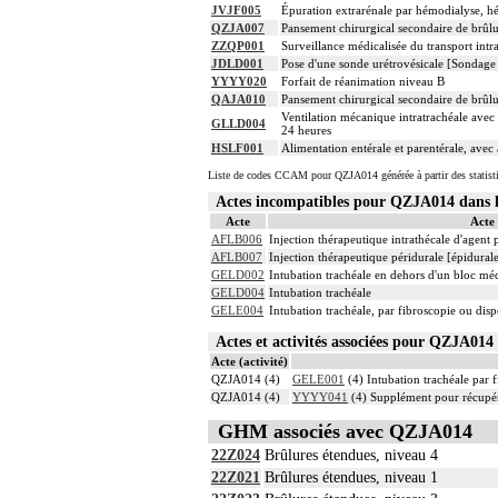
JVJF005
Épuration extrarénale par hémodialyse, hé
QZJA007
Pansement chirurgical secondaire de brûlu
ZZQP001
Surveillance médicalisée du transport intra
JDLD001
Pose d'une sonde urétrovésicale [Sondage
YYYY020
Forfait de réanimation niveau B
QAJA010
Pansement chirurgical secondaire de brûlu
Ventilation mécanique intratrachéale avec 
GLLD004
24 heures
HSLF001
Alimentation entérale et parentérale, avec
Liste de codes CCAM pour QZJA014 générée à partir des statist
Actes incompatibles pour QZJA014 dan
Acte
Acte
AFLB006
Injection thérapeutique intrathécale d'agent
AFLB007
Injection thérapeutique péridurale [épidura
GELD002
Intubation trachéale en dehors d'un bloc mé
GELD004
Intubation trachéale
GELE004
Intubation trachéale, par fibroscopie ou dispo
Actes et activités associées pour QZJA0
Acte (activité)
QZJA014 (4)
GELE001
(4) Intubation trachéale par f
QZJA014 (4)
YYYY041
(4) Supplément pour récupér
GHM associés avec QZJA014
22Z024
Brûlures étendues, niveau 4
22Z021
Brûlures étendues, niveau 1