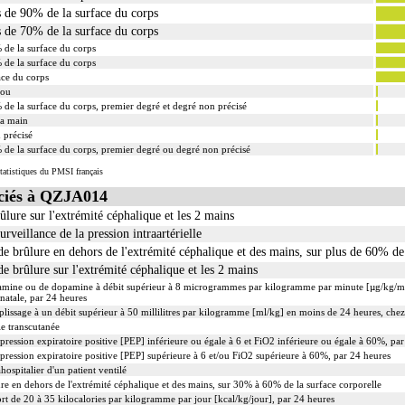
s de 90% de la surface du corps
s de 70% de la surface du corps
 de la surface du corps
 de la surface du corps
ace du corps
cou
 de la surface du corps, premier degré et degré non précisé
la main
 précisé
 de la surface du corps, premier degré ou degré non précisé
tatistiques du PMSI français
ciés à QZJA014
ûlure sur l'extrémité céphalique et les 2 mains
surveillance de la pression intraartérielle
e brûlure en dehors de l'extrémité céphalique et des mains, sur plus de 60% de 
e brûlure sur l'extrémité céphalique et les 2 mains
tamine ou de dopamine à débit supérieur à 8 microgrammes par kilogramme par minute [µg/kg/mi
natale, par 24 heures
lissage à un débit supérieur à 50 millilitres par kilogramme [ml/kg] en moins de 24 heures, chez 
ie transcutanée
pression expiratoire positive [PEP] inférieure ou égale à 6 et FiO2 inférieure ou égale à 60%, pa
 pression expiratoire positive [PEP] supérieure à 6 et/ou FiO2 supérieure à 60%, par 24 heures
hospitalier d'un patient ventilé
re en dehors de l'extrémité céphalique et des mains, sur 30% à 60% de la surface corporelle
rt de 20 à 35 kilocalories par kilogramme par jour [kcal/kg/jour], par 24 heures