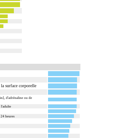
la surface corporelle
n], d'adrénaline ou de
l'adulte
r 24 heures