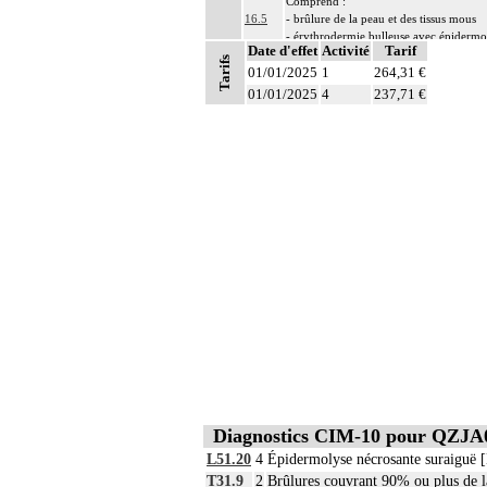
Comprend :
16.5
- brûlure de la peau et des tissus mous
- érythrodermie bulleuse avec épidermo
Date d'effet
Activité
Tarif
16.5
Par pansement chirurgical, on entend : p
Tarifs
01/01/2025
1
264,31 €
16.5
Par extrémité céphalique, on entend : vi
01/01/2025
4
237,71 €
Notes
En cas d'intervention pour brûlures multip
16.5
- l'un pour décrire l'acte sur le ou les sit
- l'autre pour décrire l'acte sur le ou les
16.5
Les surfaces indiquées dans les libellés 
À l'exclusion de : actes spécifiques sur
- la paupière et le sourcil (cf chapitre 02
- l'auricule (cf chapitre 03)
16
- le nez (cf chapitre 06)
- la lèvre (cf chapitre 07)
- la région périanale (cf chapitre 07)
- les organes génitaux externes et le pér
16
Par atteinte superficielle [susfasciale] d
16
Par atteinte profonde de la peau et des ti
Diagnostics CIM-10 pour QZJA
L51.20
4
Épidermolyse nécrosante suraiguë [
T31.9
2
Brûlures couvrant 90% ou plus de l