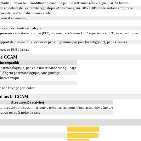
modiafiltration ou hémofiltration continue pour insuffisance rénale aigüe, par 24 heures
re en dehors de l'extrémité céphalique et des mains, sur 10% à 30% de la surface corporelle
hospitalier d'un patient non ventilé
 vésical à demeure]
re sur l'extrémité céphalique
pression expiratoire positive [PEP] supérieure à 6 et/ou FiO2 supérieure à 60%, avec technique de
 apport de plus de 35 kilocalories par kilogramme par jour [kcal/kg/jour], par 24 heures
iques du PMSI français
s la CCAM
 incompatible
 pharmacologique, par voie transcutanée sans guidage
le] d'agent pharmacologique, sans guidage
dicotechnique
sitif laryngé particulier
14 dans la CCAM
Acte associé (activité)
ibroscopie ou dispositif laryngé particulier, au cours d'une anesthésie générale
ation peropératoire de sang