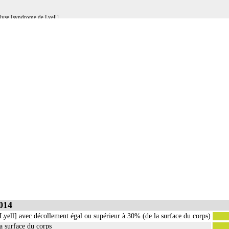
lyse [syndrome de Lyell]
ansement réalisé au bloc opératoire, sous anesthésie générale ou locorégionale.
sage, cuir chevelu et cou.
les atteignant à la fois un site particulier - main, extrémité céphalique - et un autre territoire, ut
es particuliers,
 autres territoires, selon la surface totale cumulée.
correspondent aux surfaces totales cumulées des zones traitées.
)
inée (cf chapitre 08)
e la peau, on entend : toute atteinte de l'épiderme, du derme et/ou du tissu cellulaire souscutané ne 
ssus mous, on entend : atteinte pluritissulaire de la peau et des tissus mous, atteignant le fascia sup
014
Lyell] avec décollement égal ou supérieur à 30% (de la surface du corps)
a surface du corps