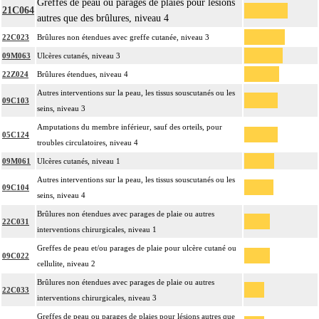
Greffes de peau ou parages de plaies pour lésions
21C064
autres que des brûlures, niveau 4
22C023
Brûlures non étendues avec greffe cutanée, niveau 3
09M063
Ulcères cutanés, niveau 3
22Z024
Brûlures étendues, niveau 4
Autres interventions sur la peau, les tissus souscutanés ou les
09C103
seins, niveau 3
Amputations du membre inférieur, sauf des orteils, pour
05C124
troubles circulatoires, niveau 4
09M061
Ulcères cutanés, niveau 1
Autres interventions sur la peau, les tissus souscutanés ou les
09C104
seins, niveau 4
Brûlures non étendues avec parages de plaie ou autres
22C031
interventions chirurgicales, niveau 1
Greffes de peau et/ou parages de plaie pour ulcère cutané ou
09C022
cellulite, niveau 2
Brûlures non étendues avec parages de plaie ou autres
22C033
interventions chirurgicales, niveau 3
Greffes de peau ou parages de plaies pour lésions autres que