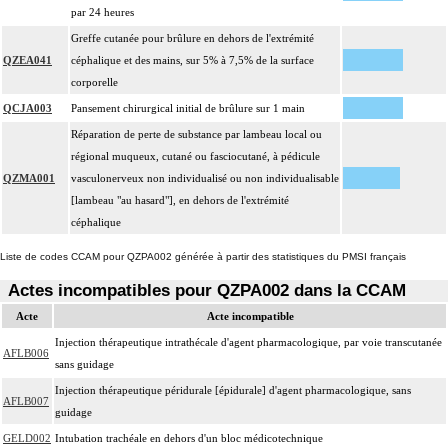
par 24 heures
Greffe cutanée pour brûlure en dehors de l'extrémité
QZEA041
céphalique et des mains, sur 5% à 7,5% de la surface
corporelle
QCJA003
Pansement chirurgical initial de brûlure sur 1 main
Réparation de perte de substance par lambeau local ou
régional muqueux, cutané ou fasciocutané, à pédicule
QZMA001
vasculonerveux non individualisé ou non individualisable
[lambeau "au hasard"], en dehors de l'extrémité
céphalique
Liste de codes CCAM pour QZPA002 générée à partir des statistiques du PMSI français
Actes incompatibles pour QZPA002 dans la CCAM
Acte
Acte incompatible
Injection thérapeutique intrathécale d'agent pharmacologique, par voie transcutanée
AFLB006
sans guidage
Injection thérapeutique péridurale [épidurale] d'agent pharmacologique, sans
AFLB007
guidage
GELD002
Intubation trachéale en dehors d'un bloc médicotechnique