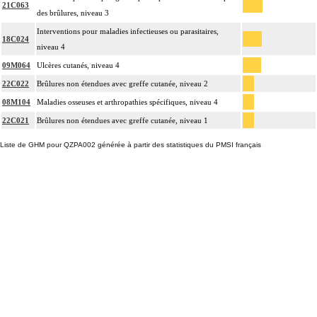
21C063
des brûlures, niveau 3
Interventions pour maladies infectieuses ou parasitaires,
18C024
niveau 4
09M064
Ulcères cutanés, niveau 4
22C022
Brûlures non étendues avec greffe cutanée, niveau 2
08M104
Maladies osseuses et arthropathies spécifiques, niveau 4
22C021
Brûlures non étendues avec greffe cutanée, niveau 1
Liste de GHM pour QZPA002 générée à partir des statistiques du PMSI français