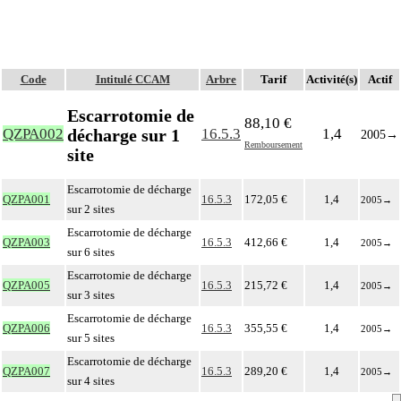
Code
Intitulé CCAM
Arbre
Tarif
Activité(s)
Actif
Escarrotomie de
88,10 €
décharge sur 1
QZPA002
16.5.3
1,4
2005
→
Remboursement
site
Escarrotomie de décharge
QZPA001
16.5.3
172,05 €
1,4
2005
→
sur 2 sites
Escarrotomie de décharge
QZPA003
16.5.3
412,66 €
1,4
2005
→
sur 6 sites
Escarrotomie de décharge
QZPA005
16.5.3
215,72 €
1,4
2005
→
sur 3 sites
Escarrotomie de décharge
QZPA006
16.5.3
355,55 €
1,4
2005
→
sur 5 sites
Escarrotomie de décharge
QZPA007
16.5.3
289,20 €
1,4
2005
→
sur 4 sites