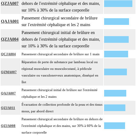
QZJA007
dehors de l'extrémité céphalique et des mains,
sur 10% à 30% de la surface corporelle
Pansement chirurgical secondaire de brûlure
QAJA001
sur l'extrémité céphalique et les 2 mains
Pansement chirurgical initial de brûlure en
QZJA004
dehors de l'extrémité céphalique et des mains,
sur 10% à 30% de la surface corporelle
QCJA004
Pansement chirurgical secondaire de brûlure sur 1 main
Réparation de perte de substance par lambeau local ou
régional musculaire ou musculocutané, à pédicule
QZMA007
vasculaire ou vasculonerveux anatomique, disséqué en
îlot
Pansement chirurgical initial de brûlure sur l'extrémité
QAJA007
céphalique et les 2 mains
Évacuation de collection profonde de la peau et des tissus
QZJA011
mous, par abord direct
Pansement chirurgical secondaire de brûlure en dehors de
QZJA008
l'extrémité céphalique et des mains, sur 30% à 60% de la
surface corporelle