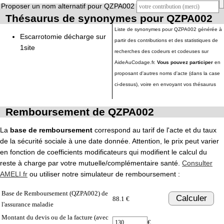
Proposer un nom alternatif pour QZPA002
Thésaurus de synonymes pour QZPA002
Liste de synonymes pour QZPA002 générée à
Escarrotomie décharge sur
partir des contributions et des statistiques de
1site
recherches des codeurs et codeuses sur
AideAuCodage.fr.
Vous pouvez participer
en
proposant d'autres noms d'acte (dans la case
ci-dessus), voire en envoyant vos thésaurus
Remboursement de QZPA002
La
base de remboursement
correspond au tarif de l'acte et du taux
de la sécurité sociale à une date donnée. Attention, le prix peut varier
en fonction de coefficients modificateurs qui modifient le calcul du
reste à charge par votre mutuelle/complémentaire santé.
Consulter
AMELI.fr
ou utiliser notre simulateur de remboursement :
Base de Remboursement (QZPA002) de
Calculer
88.1 €
l'assurance maladie
Montant du devis ou de la facture (avec
€