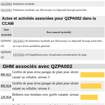
GELD004
Intubation trachéale
GELE004
Intubation trachéale, par fibroscopie ou dispositif laryngé particulier
Actes et activités associées pour QZPA002 dans la
CCAM
Acte
Acte associé (activité)
(activité)
QZPA002
GELE001
(4) Intubation trachéale par fibroscopie ou dispositif laryngé particulier,
(4)
au cours d'une anesthésie générale
QZPA002
YYYY041
(4) Supplément pour récupération peropératoire de sang
(4)
GHM associés avec QZPA002
Greffes de peau et/ou parages de plaie pour ulcère
09C023
cutané ou cellulite, niveau 3
Greffes de peau et/ou parages de plaie pour ulcère
09C024
cutané ou cellulite, niveau 4
Brûlures non étendues avec greffe cutanée, niveau
22C024
4