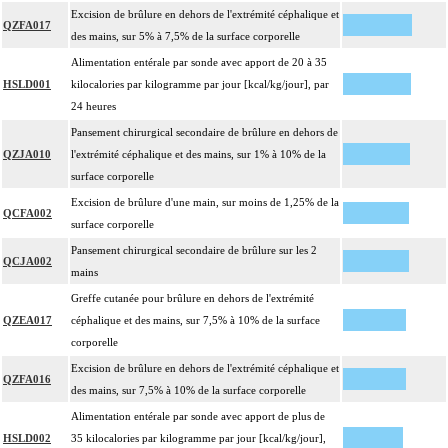
Excision de brûlure en dehors de l'extrémité céphalique et
QZFA017
des mains, sur 5% à 7,5% de la surface corporelle
Alimentation entérale par sonde avec apport de 20 à 35
HSLD001
kilocalories par kilogramme par jour [kcal/kg/jour], par
24 heures
Pansement chirurgical secondaire de brûlure en dehors de
QZJA010
l'extrémité céphalique et des mains, sur 1% à 10% de la
surface corporelle
Excision de brûlure d'une main, sur moins de 1,25% de la
QCFA002
surface corporelle
Pansement chirurgical secondaire de brûlure sur les 2
QCJA002
mains
Greffe cutanée pour brûlure en dehors de l'extrémité
QZEA017
céphalique et des mains, sur 7,5% à 10% de la surface
corporelle
Excision de brûlure en dehors de l'extrémité céphalique et
QZFA016
des mains, sur 7,5% à 10% de la surface corporelle
Alimentation entérale par sonde avec apport de plus de
HSLD002
35 kilocalories par kilogramme par jour [kcal/kg/jour],