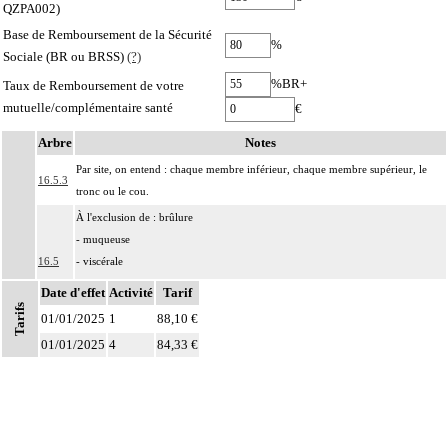
QZPA002)
Base de Remboursement de la Sécurité
%
Sociale (BR ou BRSS)
(?)
%BR+
Taux de Remboursement de votre
mutuelle/complémentaire santé
€
Arbre
Notes
Par site, on entend : chaque membre inférieur, chaque membre supérieur, le
16.5.3
tronc ou le cou.
À l'exclusion de : brûlure
- muqueuse
16.5
- viscérale
- osseuse
Date d'effet
Activité
Tarif
séquelles de brûlure
Tarifs
01/01/2025
1
88,10 €
Comprend :
01/01/2025
4
84,33 €
16.5
- brûlure de la peau et des tissus mous
- érythrodermie bulleuse avec épidermolyse [syndrome de Lyell]
Par pansement chirurgical, on entend : pansement réalisé au bloc opératoire,
16.5
sous anesthésie générale ou locorégionale.