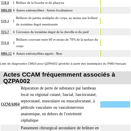
T28.0
1
Brûlure de la bouche et du pharynx
M86.88
4
Autres ostéomyélites - Autres localisations
Brûlures de parties multiples du corps, au moins une brûlure
T29.3
1
du troisième degré mentionnée
T25.7
4
Corrosion du troisième degré de la cheville et du pied
Brûlures couvrant entre 60 et moins de 70% de la surface du
T31.6
2
corps
M86.12
4
Autres ostéomyélites aiguës - Bras
Liste de diagnostics CIM10 pour QZPA002 générée à partir des statistiques du PMSI français
Actes CCAM fréquemment associés à
QZPA002
Réparation de perte de substance par lambeau
local ou régional cutané, fascial, fasciocutané,
septocutané, musculaire ou musculocutané, à
QZMA004
pédicule vasculaire ou vasculonerveux
anatomique, en dehors de l'extrémité
céphalique
Pansement chirurgical secondaire de brûlure en