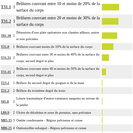
Brûlures couvrant entre 10 et moins de 20% de la
16
pluritissulaire de la peau et des tissus mous, atteignant le fascia superficiel
T31.1
1
surface du corps
[fasciale] ou le dépassant [sousfasciale].
Brûlures couvrant entre 20 et moins de 30% de la
T31.2
1
surface du corps
Désunions d'une plaie opératoire non classées ailleurs, autres
T81.38
2
et non précisées
T31.0
1
Brûlures couvrant moins de 10% de la surface du corps
Brûlures couvrant entre 30 et moins de 40% de la surface du
T31.31
2
corps, second degré et plus
Brûlures couvrant entre 40 et moins de 50% de la surface du
T31.41
2
corps, second degré et plus
T23.2
1
Brûlure du second degré du poignet et de la main
T21.3
2
Brûlure du troisième degré du tronc
Lésion traumatique d'autres vaisseaux sanguins au niveau de
S85.8
2
la jambe
L89.9
2
Ulcère de décubitus et zone de pression, sans précision
M85.35
3
Ostéite condensante - Région pelvienne et cuisse
M86.25
4
Ostéomyélite subaiguë - Région pelvienne et cuisse