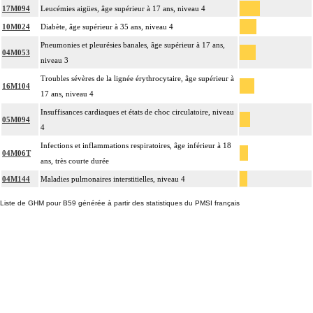
17M094
Leucémies aigües, âge supérieur à 17 ans, niveau 4
10M024
Diabète, âge supérieur à 35 ans, niveau 4
Pneumonies et pleurésies banales, âge supérieur à 17 ans,
04M053
niveau 3
Troubles sévères de la lignée érythrocytaire, âge supérieur à
16M104
17 ans, niveau 4
Insuffisances cardiaques et états de choc circulatoire, niveau
05M094
4
Infections et inflammations respiratoires, âge inférieur à 18
04M06T
ans, très courte durée
04M144
Maladies pulmonaires interstitielles, niveau 4
Liste de GHM pour B59 générée à partir des statistiques du PMSI français