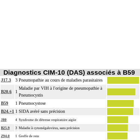
Diagnostics CIM-10 (DAS) associés à B59
J17.3
3
Pneumopathie au cours de maladies parasitaires
Maladie par VIH à l'origine de pneumopathie à
B20.6
1
Pneumocystis
B59
1
Pneumocystose
B24.+1
1
SIDA avéré sans précision
J80
4
Syndrome de détresse respiratoire aigüe
B25.9
3
Maladie à cytomégalovirus, sans précision
Z94.0
1
Greffe de rein