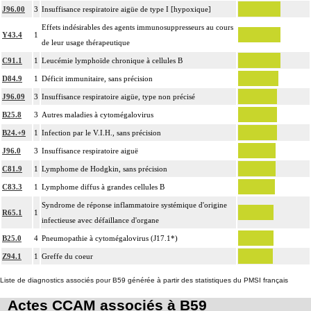
J96.00
3
Insuffisance respiratoire aigüe de type I [hypoxique]
Effets indésirables des agents immunosuppresseurs au cours
Y43.4
1
de leur usage thérapeutique
C91.1
1
Leucémie lymphoïde chronique à cellules B
D84.9
1
Déficit immunitaire, sans précision
J96.09
3
Insuffisance respiratoire aigüe, type non précisé
B25.8
3
Autres maladies à cytomégalovirus
B24.+9
1
Infection par le V.I.H., sans précision
J96.0
3
Insuffisance respiratoire aiguë
C81.9
1
Lymphome de Hodgkin, sans précision
C83.3
1
Lymphome diffus à grandes cellules B
Syndrome de réponse inflammatoire systémique d'origine
R65.1
1
infectieuse avec défaillance d'organe
B25.0
4
Pneumopathie à cytomégalovirus (J17.1*)
Z94.1
1
Greffe du coeur
Liste de diagnostics associés pour B59 générée à partir des statistiques du PMSI français
Actes CCAM associés à B59