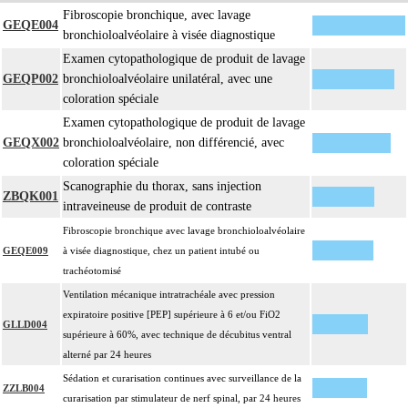
Fibroscopie bronchique, avec lavage
GEQE004
bronchioloalvéolaire à visée diagnostique
Examen cytopathologique de produit de lavage
GEQP002
bronchioloalvéolaire unilatéral, avec une
coloration spéciale
Examen cytopathologique de produit de lavage
GEQX002
bronchioloalvéolaire, non différencié, avec
coloration spéciale
Scanographie du thorax, sans injection
ZBQK001
intraveineuse de produit de contraste
Fibroscopie bronchique avec lavage bronchioloalvéolaire
GEQE009
à visée diagnostique, chez un patient intubé ou
trachéotomisé
Ventilation mécanique intratrachéale avec pression
expiratoire positive [PEP] supérieure à 6 et/ou FiO2
GLLD004
supérieure à 60%, avec technique de décubitus ventral
alterné par 24 heures
Sédation et curarisation continues avec surveillance de la
ZZLB004
curarisation par stimulateur de nerf spinal, par 24 heures