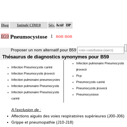
Diag
Intitulé CIM10
Sév.
Actif
DP
Pneumocystose
B59
1
non
non
Proposer un nom alternatif pour B59
Thésaurus de diagnostics synonymes pour B59
Infection pulmonaire Pneumocystis
Infection Pneumocystis carinii
jirovecii
Infection Pneumocystis jirovecii
Pcp
Infection pulmonaire pneumocystes
Pneumocystis carinii
Infection pulmonaire Pneumocystis
Pneumocystis jirovecii
Infection pulmonaire Pneumocystis
Pneumocystose
carinii
A l'exclusion de :
Affections aiguës des voies respiratoires supérieures (J00-J06)
Grippe et pneumopathie (J10-J18)