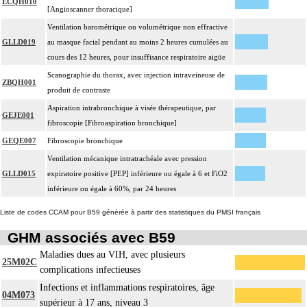
ECQH010
[Angioscanner thoracique]
Ventilation barométrique ou volumétrique non effractive
GLLD019
au masque facial pendant au moins 2 heures cumulées au
cours des 12 heures, pour insuffisance respiratoire aigüe
Scanographie du thorax, avec injection intraveineuse de
ZBQH001
produit de contraste
Aspiration intrabronchique à visée thérapeutique, par
GEJE001
fibroscopie [Fibroaspiration bronchique]
GEQE007
Fibroscopie bronchique
Ventilation mécanique intratrachéale avec pression
GLLD015
expiratoire positive [PEP] inférieure ou égale à 6 et FiO2
inférieure ou égale à 60%, par 24 heures
Liste de codes CCAM pour B59 générée à partir des statistiques du PMSI français
GHM associés avec B59
Maladies dues au VIH, avec plusieurs
25M02C
complications infectieuses
Infections et inflammations respiratoires, âge
04M073
supérieur à 17 ans, niveau 3