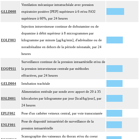
Ventilation mécanique intratrachéale avec pression
GLLD008
expiratoire positive [PEP] supérieure à 6 et/ou FiO2
supérieure à 60%, par 24 heures
Injection intraveineuse continue de dobutamine ou de
dopamine à débit supérieur à 8 microgrammes par
EQLF003
kilogramme par minute [µg/kg/min], d'adrénaline ou de
noradrénaline en dehors de la période néonatale, par 24
heures
Surveillance continue de la pression intraartérielle et/ou de
EQQP011
la pression intraveineuse centrale par méthodes
effractives, par 24 heures
GELD004
Intubation trachéale
Alimentation entérale par sonde avec apport de 20 à 35
HSLD001
kilocalories par kilogramme par jour [kcal/kg/jour], par
24 heures
EPLF002
Pose d'un cathéter veineux central, par voie transcutanée
Pose de dispositif intraartériel de surveillance de la
ENLF001
pression intraartérielle
Scanographie des vaisseaux du thorax et/ou du coeur