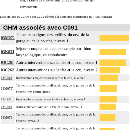
cou, à l'artère carotide externe, à la glande parotide, par
cervicotomie
Liste de codes CCAM pour C091 générée à partir des statistiques du PMSI français
GHM associés avec C091
Tumeurs malignes des oreilles, du nez, de la
03M071
gorge ou de la bouche, niveau 1
Séjours comprenant une endoscopie oto-rhino-
03K03J
laryngologique, en ambulatoire
03C261
Autres interventions sur la tête et le cou, niveau 1
03C262
Autres interventions sur la tête et le cou, niveau 2
03C254
Interventions majeures sur la tête et le cou, niveau 4
Tumeurs malignes des oreilles, du nez, de la gorge ou de la
03M07T
bouche, très courte durée
03C251
Interventions majeures sur la tête et le cou, niveau 1
03C264
Autres interventions sur la tête et le cou, niveau 4
Tumeurs malignes des oreilles, du nez, de la gorge ou de la
03M073
bouche, niveau 3
Tumeurs malignes des oreilles, du nez, de la gorge ou de la