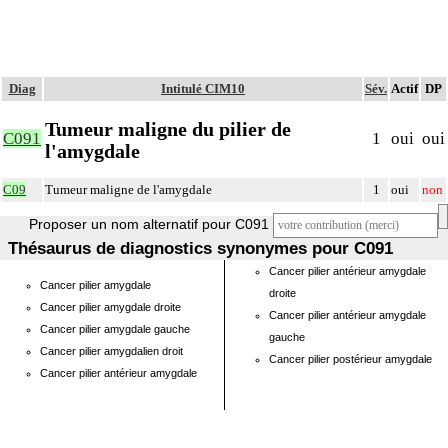
Diag
Intitulé CIM10
Sév.
Actif
DP
Tumeur maligne du pilier de
C091
1
oui
oui
l'amygdale
C09
Tumeur maligne de l'amygdale
1
oui
non
Proposer un nom alternatif pour C091
Thésaurus de diagnostics synonymes pour C091
Cancer pilier antérieur amygdale
Cancer pilier amygdale
droite
Cancer pilier amygdale droite
Cancer pilier antérieur amygdale
Cancer pilier amygdale gauche
gauche
Cancer pilier amygdalien droit
Cancer pilier postérieur amygdale
Cancer pilier antérieur amygdale