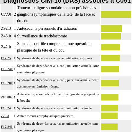
Diagnostics CIM-10 (DAS) associés à C091
Tumeur maligne secondaire et non précisée des
C77.0
2
ganglions lymphatiques de la tête, de la face et
du cou
Z92.3
1
Antécédents personnels d'irradiation
Z43.0
4
Surveillance de trachéostomie
Soins de contrôle comprenant une opération
Z42.0
1
plastique de la tête et du cou
F17.25
1
Syndrome de dépendance au tabac, utilisation continue
Syndrome de dépendance à l'alcool, utilisation actuelle, sans
F10.240
1
symptôme physique
Syndrome de dépendance à l'alcool, personne actuellement
F10.200
1
abstinente en rémission récente
Antécédents personnels de tumeur maligne de la gorge et de
Z85.802
1
la bouche
F10.24
1
Syndrome de dépendance à l'alcool, utilisation actuelle
Z29.8
1
Autres mesures prophylactiques précisées
Syndrome de dépendance au tabac, utilisation actuelle, sans
F17.240
1
symptôme physique