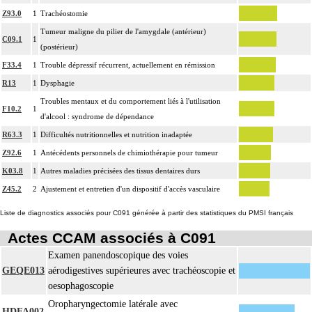
Z93.0
1
Trachéostomie
Tumeur maligne du pilier de l'amygdale (antérieur)
C09.1
1
(postérieur)
F33.4
1
Trouble dépressif récurrent, actuellement en rémission
R13
1
Dysphagie
Troubles mentaux et du comportement liés à l'utilisation
F10.2
1
d'alcool : syndrome de dépendance
R63.3
1
Difficultés nutritionnelles et nutrition inadaptée
Z92.6
1
Antécédents personnels de chimiothérapie pour tumeur
K03.8
1
Autres maladies précisées des tissus dentaires durs
Z45.2
2
Ajustement et entretien d'un dispositif d'accès vasculaire
Liste de diagnostics associés pour C091 générée à partir des statistiques du PMSI français
Actes CCAM associés à C091
Examen panendoscopique des voies
GEQE013
aérodigestives supérieures avec trachéoscopie et
oesophagoscopie
Oropharyngectomie latérale avec
HDFA002