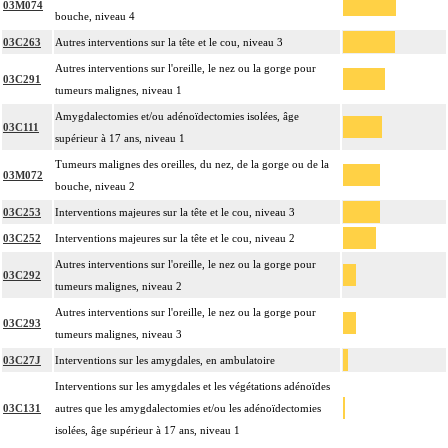
03M074
bouche, niveau 4
03C263
Autres interventions sur la tête et le cou, niveau 3
Autres interventions sur l'oreille, le nez ou la gorge pour
03C291
tumeurs malignes, niveau 1
Amygdalectomies et/ou adénoïdectomies isolées, âge
03C111
supérieur à 17 ans, niveau 1
Tumeurs malignes des oreilles, du nez, de la gorge ou de la
03M072
bouche, niveau 2
03C253
Interventions majeures sur la tête et le cou, niveau 3
03C252
Interventions majeures sur la tête et le cou, niveau 2
Autres interventions sur l'oreille, le nez ou la gorge pour
03C292
tumeurs malignes, niveau 2
Autres interventions sur l'oreille, le nez ou la gorge pour
03C293
tumeurs malignes, niveau 3
03C27J
Interventions sur les amygdales, en ambulatoire
Interventions sur les amygdales et les végétations adénoïdes
03C131
autres que les amygdalectomies et/ou les adénoïdectomies
isolées, âge supérieur à 17 ans, niveau 1