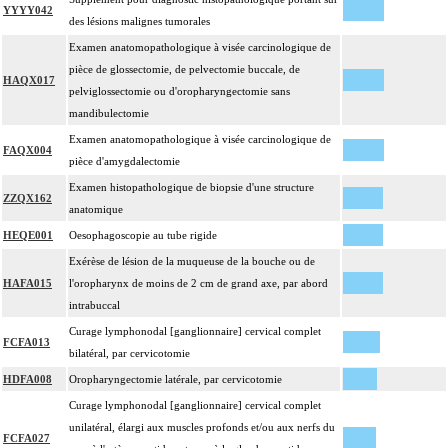
YYYY042
des lésions malignes tumorales
Examen anatomopathologique à visée carcinologique de
pièce de glossectomie, de pelvectomie buccale, de
HAQX017
pelviglossectomie ou d'oropharyngectomie sans
mandibulectomie
Examen anatomopathologique à visée carcinologique de
FAQX004
pièce d'amygdalectomie
Examen histopathologique de biopsie d'une structure
ZZQX162
anatomique
HEQE001
Oesophagoscopie au tube rigide
Exérèse de lésion de la muqueuse de la bouche ou de
HAFA015
l'oropharynx de moins de 2 cm de grand axe, par abord
intrabuccal
Curage lymphonodal [ganglionnaire] cervical complet
FCFA013
bilatéral, par cervicotomie
HDFA008
Oropharyngectomie latérale, par cervicotomie
Curage lymphonodal [ganglionnaire] cervical complet
unilatéral, élargi aux muscles profonds et/ou aux nerfs du
FCFA027