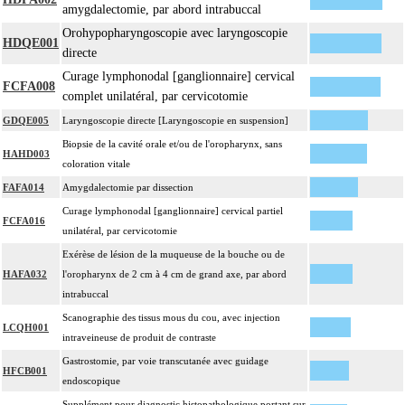
amygdalectomie, par abord intrabuccal
Orohypopharyngoscopie avec laryngoscopie
HDQE001
directe
Curage lymphonodal [ganglionnaire] cervical
FCFA008
complet unilatéral, par cervicotomie
GDQE005
Laryngoscopie directe [Laryngoscopie en suspension]
Biopsie de la cavité orale et/ou de l'oropharynx, sans
HAHD003
coloration vitale
FAFA014
Amygdalectomie par dissection
Curage lymphonodal [ganglionnaire] cervical partiel
FCFA016
unilatéral, par cervicotomie
Exérèse de lésion de la muqueuse de la bouche ou de
HAFA032
l'oropharynx de 2 cm à 4 cm de grand axe, par abord
intrabuccal
Scanographie des tissus mous du cou, avec injection
LCQH001
intraveineuse de produit de contraste
Gastrostomie, par voie transcutanée avec guidage
HFCB001
endoscopique
Supplément pour diagnostic histopathologique portant sur