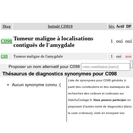
Diag
Intitulé CIM10
Sév.
Actif
DP
Tumeur maligne à localisations
C098
1
oui
oui
contiguës de l'amygdale
C09
Tumeur maligne de l'amygdale
1
oui
non
Proposer un nom alternatif pour C098
Thésaurus de diagnostics synonymes pour C098
Liste de synonymes pour C098 générée à
Aucun synonyme connu :(
partir des contributions et des statistiques de
recherches des codeurs et codeuses sur
AideAuCodage.fr.
Vous pouvez participer
en
proposant d'autres noms de diagnostics (dans
la case ci-dessus), voire en envoyant vos