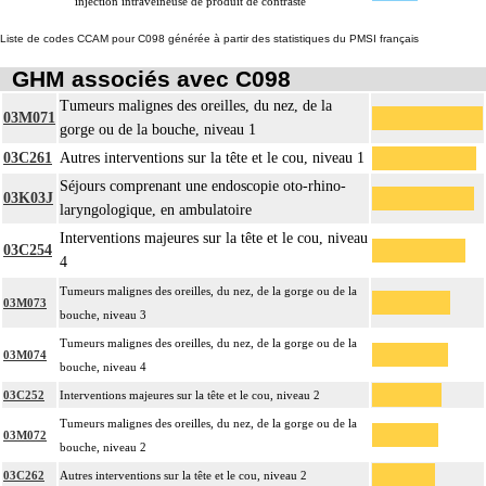
injection intraveineuse de produit de contraste
Liste de codes CCAM pour C098 générée à partir des statistiques du PMSI français
GHM associés avec C098
Tumeurs malignes des oreilles, du nez, de la
03M071
gorge ou de la bouche, niveau 1
03C261
Autres interventions sur la tête et le cou, niveau 1
Séjours comprenant une endoscopie oto-rhino-
03K03J
laryngologique, en ambulatoire
Interventions majeures sur la tête et le cou, niveau
03C254
4
Tumeurs malignes des oreilles, du nez, de la gorge ou de la
03M073
bouche, niveau 3
Tumeurs malignes des oreilles, du nez, de la gorge ou de la
03M074
bouche, niveau 4
03C252
Interventions majeures sur la tête et le cou, niveau 2
Tumeurs malignes des oreilles, du nez, de la gorge ou de la
03M072
bouche, niveau 2
03C262
Autres interventions sur la tête et le cou, niveau 2