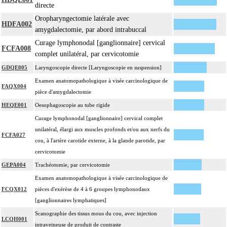
directe
Oropharyngectomie latérale avec
HDFA002
amygdalectomie, par abord intrabuccal
Curage lymphonodal [ganglionnaire] cervical
FCFA008
complet unilatéral, par cervicotomie
GDQE005
Laryngoscopie directe [Laryngoscopie en suspension]
Examen anatomopathologique à visée carcinologique de
FAQX004
pièce d'amygdalectomie
HEQE001
Oesophagoscopie au tube rigide
Curage lymphonodal [ganglionnaire] cervical complet
unilatéral, élargi aux muscles profonds et/ou aux nerfs du
FCFA027
cou, à l'artère carotide externe, à la glande parotide, par
cervicotomie
GEPA004
Trachéotomie, par cervicotomie
Examen anatomopathologique à visée carcinologique de
FCQX012
pièces d'exérèse de 4 à 6 groupes lymphonodaux
[ganglionnaires lymphatiques]
Scanographie des tissus mous du cou, avec injection
LCQH001
intraveineuse de produit de contraste