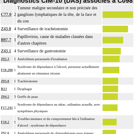
Diagnostics CIM-10 (DAS) associés à C098
Tumeur maligne secondaire et non précisée des
C77.0
2
ganglions lymphatiques de la tête, de la face et
du cou
Z43.0
4
Surveillance de trachéostomie
Papillovirus, cause de maladies classées dans
B97.7
1
d'autres chapitres
Z43.1
4
Surveillance de gastrostomie
Z92.3
1
Antécédents personnels d'irradiation
Syndrome de dépendance à l'alcool, personne actuellement
F10.200
1
abstinente en rémission récente
Z93.0
1
Trachéostomie
R13
1
Dysphagie
Z94.5
3
Greffe de peau
Syndrome de dépendance au tabac, utilisation actuelle, avec
F17.241
1
symptômes physiques
Troubles mentaux et du comportement liés à l'utilisation
F10.2
1
d'alcool : syndrome de dépendance
Z92.6
1
Antécédents personnels de chimiothérapie pour tumeur