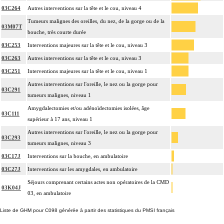
03C264
Autres interventions sur la tête et le cou, niveau 4
Tumeurs malignes des oreilles, du nez, de la gorge ou de la
03M07T
bouche, très courte durée
03C253
Interventions majeures sur la tête et le cou, niveau 3
03C263
Autres interventions sur la tête et le cou, niveau 3
03C251
Interventions majeures sur la tête et le cou, niveau 1
Autres interventions sur l'oreille, le nez ou la gorge pour
03C291
tumeurs malignes, niveau 1
Amygdalectomies et/ou adénoïdectomies isolées, âge
03C111
supérieur à 17 ans, niveau 1
Autres interventions sur l'oreille, le nez ou la gorge pour
03C293
tumeurs malignes, niveau 3
03C17J
Interventions sur la bouche, en ambulatoire
03C27J
Interventions sur les amygdales, en ambulatoire
Séjours comprenant certains actes non opératoires de la CMD
03K04J
03, en ambulatoire
Liste de GHM pour C098 générée à partir des statistiques du PMSI français