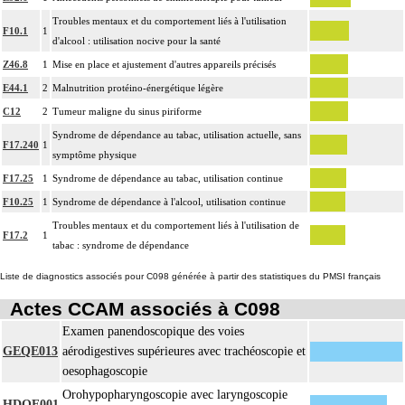
Troubles mentaux et du comportement liés à l'utilisation
F10.1
1
d'alcool : utilisation nocive pour la santé
Z46.8
1
Mise en place et ajustement d'autres appareils précisés
E44.1
2
Malnutrition protéino-énergétique légère
C12
2
Tumeur maligne du sinus piriforme
Syndrome de dépendance au tabac, utilisation actuelle, sans
F17.240
1
symptôme physique
F17.25
1
Syndrome de dépendance au tabac, utilisation continue
F10.25
1
Syndrome de dépendance à l'alcool, utilisation continue
Troubles mentaux et du comportement liés à l'utilisation de
F17.2
1
tabac : syndrome de dépendance
Liste de diagnostics associés pour C098 générée à partir des statistiques du PMSI français
Actes CCAM associés à C098
Examen panendoscopique des voies
GEQE013
aérodigestives supérieures avec trachéoscopie et
oesophagoscopie
Orohypopharyngoscopie avec laryngoscopie
HDQE001