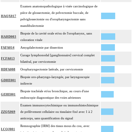
Examen anatomopathologique à visée carcinologique de
pièce de glossectomie, de pelvectomie buccale, de
HAQX017
pelviglossectomie ou d'oropharyngectomie sans
mandibulectomie
Biopsie de la cavité orale et/ou de l'oropharynx, sans
HAHD003
coloration vitale
FAFA014
Amygdalectomie par dissection
Curage lymphonodal [ganglionnaire] cervical complet
FCFA013
bilatéral, par cervicotomie
HDFA008
Oropharyngectomie latérale, par cervicotomie
Biopsie oro-pharyngo-laryngée, par laryngoscopie
GDHE001
indirecte
Biopsie trachéale et/ou bronchique, au cours d'une
GEHE001
endoscopie diagnostique des voies aériennes
Examen immunocytochimique ou immunohistochimique
ZZQX069
de prélèvement cellulaire ou tissulaire fixé avec 1 à 2
anticorps, sans quantification du signal
Remnographie [IRM] des tissus mous du cou, avec
LCQJ001