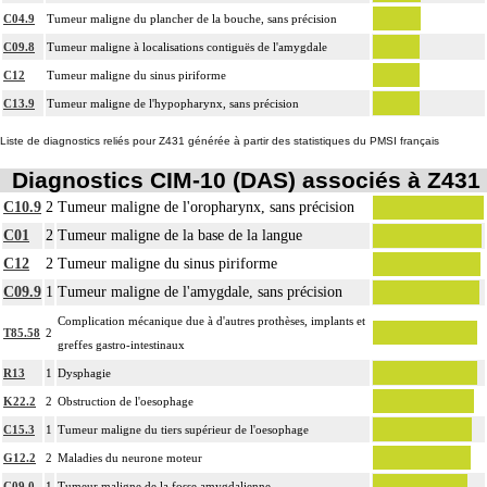
C04.9
Tumeur maligne du plancher de la bouche, sans précision
C09.8
Tumeur maligne à localisations contiguës de l'amygdale
C12
Tumeur maligne du sinus piriforme
C13.9
Tumeur maligne de l'hypopharynx, sans précision
Liste de diagnostics reliés pour Z431 générée à partir des statistiques du PMSI français
Diagnostics CIM-10 (DAS) associés à Z431
C10.9
2
Tumeur maligne de l'oropharynx, sans précision
C01
2
Tumeur maligne de la base de la langue
C12
2
Tumeur maligne du sinus piriforme
C09.9
1
Tumeur maligne de l'amygdale, sans précision
Complication mécanique due à d'autres prothèses, implants et
T85.58
2
greffes gastro-intestinaux
R13
1
Dysphagie
K22.2
2
Obstruction de l'oesophage
C15.3
1
Tumeur maligne du tiers supérieur de l'oesophage
G12.2
2
Maladies du neurone moteur
C09.0
1
Tumeur maligne de la fosse amygdalienne