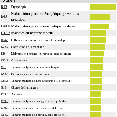
Z431
R13
Dysphagie
Malnutrition protéino-énergétique grave, sans
E43
précision
E44.0
Malnutrition protéino-énergétique modérée
G12.2
Maladies du neurone moteur
R63.3
Difficultés nutritionnelles et nutrition inadaptée
K22.2
Obstruction de l'oesophage
E46
Malnutrition protéino-énergétique, sans précision
Z93.1
Gastrostomie
C01
Tumeur maligne de la base de la langue
G93.4
Encéphalopathie, sans précision
C15.3
Tumeur maligne du tiers supérieur de l'oesophage
G10
Chorée de Huntington
R63.0
Anorexie
C09.9
Tumeur maligne de l'amygdale, sans précision
C09.0
Tumeur maligne de la fosse amygdalienne
C14.0
Tumeur maligne du pharynx, sans précision