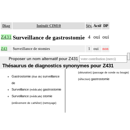
Diag
Intitulé CIM10
Sév.
Actif
DP
Surveillance de gastrostomie
Z431
4
oui
oui
Z43
Surveillance de stomies
1
oui
non
Proposer un nom alternatif pour Z431
Thésaurus de diagnostics synonymes pour Z431
(obturation)
(passage de sonde ou bougie)
Gastrostomie
surveillance
(état de)
gastrostomie
(réfection)
de
Surveillance
gastrostomie
(médicale)
Surveillance
stomie
(médicale)
(enlèvement de cathéter)
(nettoyage)