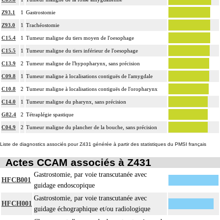
Z93.1
1
Gastrostomie
Z93.0
1
Trachéostomie
C15.4
1
Tumeur maligne du tiers moyen de l'oesophage
C15.5
1
Tumeur maligne du tiers inférieur de l'oesophage
C13.9
2
Tumeur maligne de l'hypopharynx, sans précision
C09.8
1
Tumeur maligne à localisations contiguës de l'amygdale
C10.8
2
Tumeur maligne à localisations contiguës de l'oropharynx
C14.0
1
Tumeur maligne du pharynx, sans précision
G82.4
2
Tétraplégie spastique
C04.9
2
Tumeur maligne du plancher de la bouche, sans précision
Liste de diagnostics associés pour Z431 générée à partir des statistiques du PMSI français
Actes CCAM associés à Z431
Gastrostomie, par voie transcutanée avec
HFCB001
guidage endoscopique
Gastrostomie, par voie transcutanée avec
HFCH001
guidage échographique et/ou radiologique