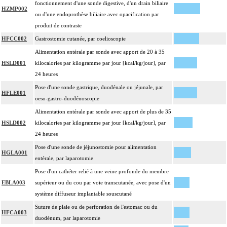
fonctionnement d'une sonde digestive, d'un drain biliaire
HZMP002
ou d'une endoprothèse biliaire avec opacification par
produit de contraste
HFCC002
Gastrostomie cutanée, par coelioscopie
Alimentation entérale par sonde avec apport de 20 à 35
HSLD001
kilocalories par kilogramme par jour [kcal/kg/jour], par
24 heures
Pose d'une sonde gastrique, duodénale ou jéjunale, par
HFLE001
oeso-gastro-duodénoscopie
Alimentation entérale par sonde avec apport de plus de 35
HSLD002
kilocalories par kilogramme par jour [kcal/kg/jour], par
24 heures
Pose d'une sonde de jéjunostomie pour alimentation
HGLA001
entérale, par laparotomie
Pose d'un cathéter relié à une veine profonde du membre
EBLA003
supérieur ou du cou par voie transcutanée, avec pose d'un
système diffuseur implantable souscutané
Suture de plaie ou de perforation de l'estomac ou du
HFCA003
duodénum, par laparotomie