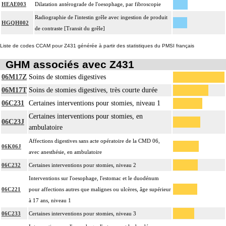
HEAE003
Dilatation antérograde de l'oesophage, par fibroscopie
Radiographie de l'intestin grêle avec ingestion de produit
HGQH002
de contraste [Transit du grêle]
Liste de codes CCAM pour Z431 générée à partir des statistiques du PMSI français
GHM associés avec Z431
06M17Z
Soins de stomies digestives
06M17T
Soins de stomies digestives, très courte durée
06C231
Certaines interventions pour stomies, niveau 1
Certaines interventions pour stomies, en
06C23J
ambulatoire
Affections digestives sans acte opératoire de la CMD 06,
06K06J
avec anesthésie, en ambulatoire
06C232
Certaines interventions pour stomies, niveau 2
Interventions sur l'oesophage, l'estomac et le duodénum
06C221
pour affections autres que malignes ou ulcères, âge supérieur
à 17 ans, niveau 1
06C233
Certaines interventions pour stomies, niveau 3