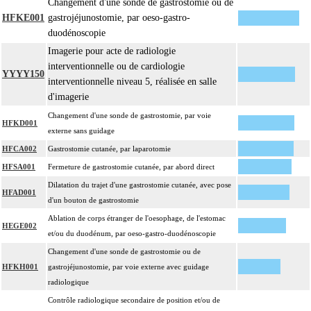
Changement d'une sonde de gastrostomie ou de
HFKE001
gastrojéjunostomie, par oeso-gastro-
duodénoscopie
Imagerie pour acte de radiologie
interventionnelle ou de cardiologie
YYYY150
interventionnelle niveau 5, réalisée en salle
d'imagerie
Changement d'une sonde de gastrostomie, par voie
HFKD001
externe sans guidage
HFCA002
Gastrostomie cutanée, par laparotomie
HFSA001
Fermeture de gastrostomie cutanée, par abord direct
Dilatation du trajet d'une gastrostomie cutanée, avec pose
HFAD001
d'un bouton de gastrostomie
Ablation de corps étranger de l'oesophage, de l'estomac
HEGE002
et/ou du duodénum, par oeso-gastro-duodénoscopie
Changement d'une sonde de gastrostomie ou de
HFKH001
gastrojéjunostomie, par voie externe avec guidage
radiologique
Contrôle radiologique secondaire de position et/ou de