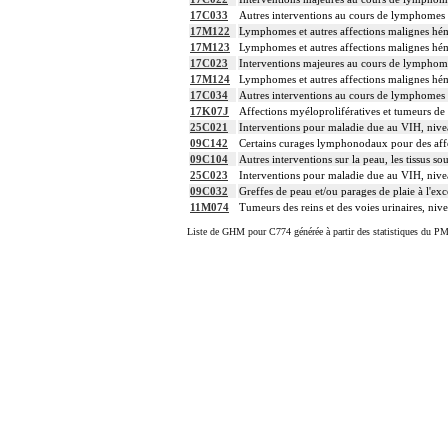
17C033
Autres interventions au cours de lymphomes 
17M122
Lymphomes et autres affections malignes hém
17M123
Lymphomes et autres affections malignes hém
17C023
Interventions majeures au cours de lymphom
17M124
Lymphomes et autres affections malignes hém
17C034
Autres interventions au cours de lymphomes 
17K07J
Affections myéloprolifératives et tumeurs de 
25C021
Interventions pour maladie due au VIH, nive
09C142
Certains curages lymphonodaux pour des affec
09C104
Autres interventions sur la peau, les tissus so
25C023
Interventions pour maladie due au VIH, nive
09C032
Greffes de peau et/ou parages de plaie à l'exc
11M074
Tumeurs des reins et des voies urinaires, niv
Liste de GHM pour C774 générée à partir des statistiques du PM