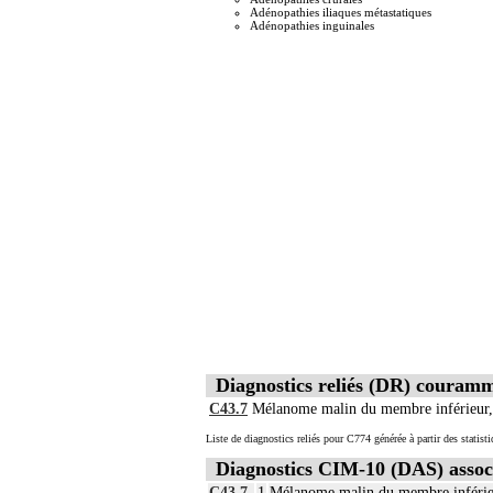
Adénopathies iliaques métastatiques
Adénopathies inguinales
Diagnostics reliés (DR) couram
C43.7
Mélanome malin du membre inférieur,
Liste de diagnostics reliés pour C774 générée à partir des statis
Diagnostics CIM-10 (DAS) assoc
C43.7
1
Mélanome malin du membre inférieu