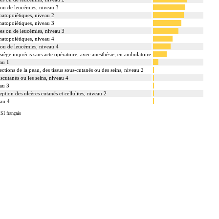
ou de leucémies, niveau 3
atopoiètiques, niveau 2
atopoiètiques, niveau 3
es ou de leucémies, niveau 3
atopoiètiques, niveau 4
ou de leucémies, niveau 4
siège imprécis sans acte opératoire, avec anesthésie, en ambulatoire
au 1
tions de la peau, des tissus sous-cutanés ou des seins, niveau 2
uscutanés ou les seins, niveau 4
au 3
eption des ulcères cutanés et cellulites, niveau 2
eau 4
SI français