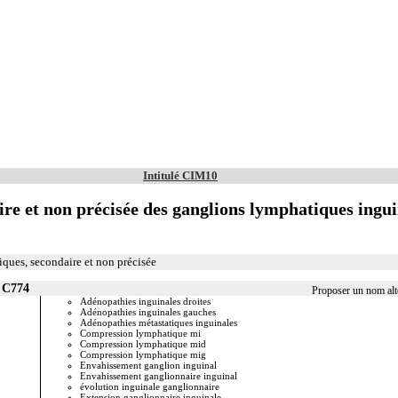
Intitulé CIM10
re et non précisée des ganglions lymphatiques ing
ues, secondaire et non précisée
r C774
Proposer un nom alt
Adénopathies inguinales droites
Lymphangi
Adénopathies inguinales gauches
Métastase
Adénopathies métastatiques inguinales
Métastase 
Compression lymphatique mi
Métastase
Compression lymphatique mid
Métastase
Compression lymphatique mig
Métastase
Envahissement ganglion inguinal
Métastase 
Envahissement ganglionnaire inguinal
Métastase
évolution inguinale ganglionnaire
Métastase
Extension ganglionnaire inguinale
Métastases