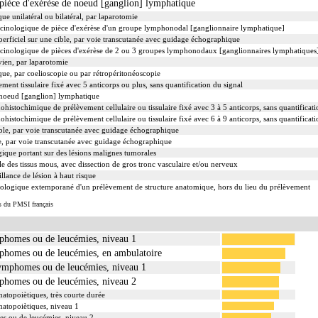
ièce d'exérèse de noeud [ganglion] lymphatique
e unilatéral ou bilatéral, par laparotomie
cinologique de pièce d'exérèse d'un groupe lymphonodal [ganglionnaire lymphatique]
erficiel sur une cible, par voie transcutanée avec guidage échographique
inologique de pièces d'exérèse de 2 ou 3 groupes lymphonodaux [ganglionnaires lymphatiques
ien, par laparotomie
ue, par coelioscopie ou par rétropéritonéoscopie
t tissulaire fixé avec 5 anticorps ou plus, sans quantification du signal
 noeud [ganglion] lymphatique
chimique de prélèvement cellulaire ou tissulaire fixé avec 3 à 5 anticorps, sans quantificati
chimique de prélèvement cellulaire ou tissulaire fixé avec 6 à 9 anticorps, sans quantificati
ible, par voie transcutanée avec guidage échographique
e, par voie transcutanée avec guidage échographique
ique portant sur des lésions malignes tumorales
ale des tissus mous, avec dissection de gros tronc vasculaire et/ou nerveux
lance de lésion à haut risque
ologique extemporané d'un prélèvement de structure anatomique, hors du lieu du prélèvement
s du PMSI français
mphomes ou de leucémies, niveau 1
mphomes ou de leucémies, en ambulatoire
lymphomes ou de leucémies, niveau 1
mphomes ou de leucémies, niveau 2
atopoiètiques, très courte durée
atopoiètiques, niveau 1
es ou de leucémies, niveau 2