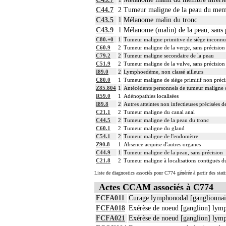
C44.7
2
Tumeur maligne de la peau du memb
C43.5
1
Mélanome malin du tronc
C43.9
1
Mélanome (malin) de la peau, sans 
C80.+0
1
Tumeur maligne primitive de siège inconnu
C60.9
2
Tumeur maligne de la verge, sans précision
C79.2
2
Tumeur maligne secondaire de la peau
C51.9
2
Tumeur maligne de la vulve, sans précision
I89.0
2
Lymphoedème, non classé ailleurs
C80.0
1
Tumeur maligne de siège primitif non précisé
Z85.804
1
Antécédents personnels de tumeur maligne de
R59.0
1
Adénopathies localisées
I89.8
2
Autres atteintes non infectieuses précisées 
C21.1
2
Tumeur maligne du canal anal
C44.5
2
Tumeur maligne de la peau du tronc
C60.1
2
Tumeur maligne du gland
C54.1
2
Tumeur maligne de l'endomètre
Z90.8
1
Absence acquise d'autres organes
C44.9
1
Tumeur maligne de la peau, sans précision
C21.8
2
Tumeur maligne à localisations contiguës du
Liste de diagnostics associés pour C774 générée à partir des stat
Actes CCAM associés à C774
FCFA011
Curage lymphonodal [ganglionnair
FCFA018
Exérèse de noeud [ganglion] lymp
FCFA021
Exérèse de noeud [ganglion] lymp