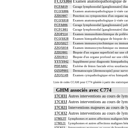
FCQX004
Examen anatomopathologique de p
FCFA019
Curage lymphonodal [ganglionnaire] iliaqu
FCQX006
Examen anatomopathologique à visée car
ZZHJ007
Ponction ou cytoponction d'un organe sup
FCQX010
Examen anatomopathologique à visée carc
FCFA006
Curage lymphonodal [ganglionnaire] pelv
FCFC001
Curage lymphonodal [ganglionnaire] iliaq
ZZQP114
Examen immunohistochimique de prélèvemen
FCQX028
Examen histopathologique de biopsie de
ZZQX027
Examen immunocytochimique ou immunohisto
ZZQX034
Examen immunocytochimique ou immunohisto
ZZHJ001
Biopsie d'un organe superficiel sur une c
ZZHJ013
Biopsie d'un organe profond sur une cibl
YYYY042
Supplément pour diagnostic histopatholog
PDFA002
Exérèse de lésion fasciale et/ou sousfasci
QZQP001
Dermatoscopie [dermoscopie] pour surveil
ZZQX149
Examen cytopathologique et/ou histopath
Liste de codes CCAM pour C774 générée à partir des statistique
GHM associés avec C774
17C031
Autres interventions au cours de ly
17C03J
Autres interventions au cours de ly
17C021
Interventions majeures au cours de 
17C032
Autres interventions au cours de ly
17M12T
Lymphomes et autres affections malignes hém
17M121
Lymphomes et autres affections malignes hém
17C022
Interventions majeures au cours de lymphom