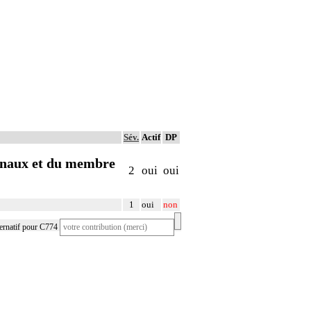
Sév.
Actif
DP
uinaux et du membre
2
oui
oui
1
oui
non
ernatif pour C774
te carcinomateuse cuisse gauche
Métastases ganglionnaires inguino-crura
 ganglion inguinal gauche
Métastases ganglionnaires pli inguinal d
ganglionnaire crurale droite
Métastases ganglions iliaques
 ganglionnaire fémorale gauche
Métastases ganglions inguinaux
 ganglionnaire ilio-fémorale
Néo ganglionnaire aine gauche
 ganglionnaire inguinale
Polyadénopathie inguinale droite
ganglionnaire inguinale droite
Récidive ganglionnaire inguinale
 ganglionnaire inguinale gauche
Récidive ganglionnaire inguinale D
 ganglionnaire inguino-iliaque
Récidive ganglionnaire inguinale G
 ganglionnaires crurales
Récidive inguinale ganglionnaire