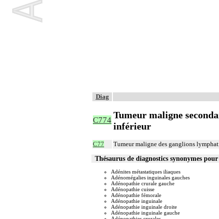
Diag
Tumeur maligne secondai
C774
inférieur
C77
Tumeur maligne des ganglions lymphatiq
Thésaurus de diagnostics synonymes pou
Adénites métastatiques iliaques
Adénomégalies inguinales gauches
Adénopathie crurale gauche
Adénopathie cuisse
Adénopathie fémorale
Adénopathie inguinale
Adénopathie inguinale droite
Adénopathie inguinale gauche
Adénopathies crurales