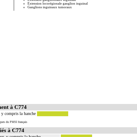
Extension locorégionale ganglion inguinal
Métastases
Ganglions inguinaux tumoraux
Métastase
ment à C774
 y compris la hanche
tiques du PMSI français
iés à C774
r, y compris la hanche