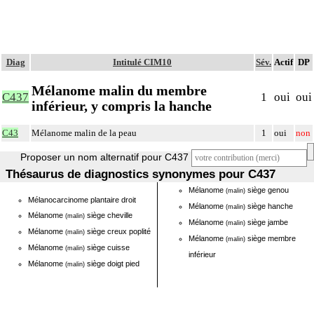
Diag
Intitulé CIM10
Sév.
Actif
DP
Mélanome malin du membre
C437
1
oui
oui
inférieur, y compris la hanche
C43
Mélanome malin de la peau
1
oui
non
Proposer un nom alternatif pour C437
Thésaurus de diagnostics synonymes pour C437
Mélanome
siège genou
(malin)
Mélanocarcinome plantaire droit
Mélanome
siège hanche
(malin)
Mélanome
siège cheville
(malin)
Mélanome
siège jambe
(malin)
Mélanome
siège creux poplité
(malin)
Mélanome
siège membre
(malin)
Mélanome
siège cuisse
(malin)
inférieur
Mélanome
siège doigt pied
(malin)