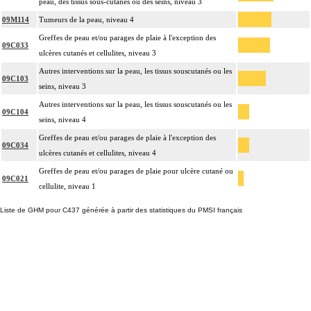
peau, des tissus sous-cutanés ou des seins, niveau 3
09M114
Tumeurs de la peau, niveau 4
Greffes de peau et/ou parages de plaie à l'exception des
09C033
ulcères cutanés et cellulites, niveau 3
Autres interventions sur la peau, les tissus souscutanés ou les
09C103
seins, niveau 3
Autres interventions sur la peau, les tissus souscutanés ou les
09C104
seins, niveau 4
Greffes de peau et/ou parages de plaie à l'exception des
09C034
ulcères cutanés et cellulites, niveau 4
Greffes de peau et/ou parages de plaie pour ulcère cutané ou
09C021
cellulite, niveau 1
Liste de GHM pour C437 générée à partir des statistiques du PMSI français