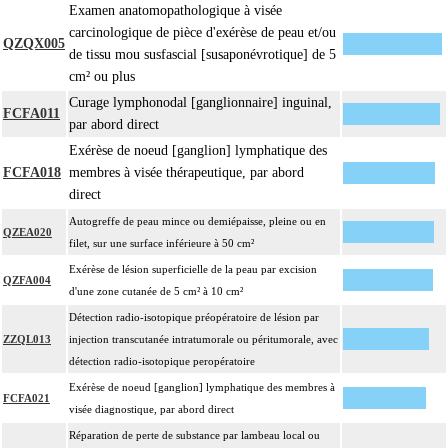
Examen anatomopathologique à visée
carcinologique de pièce d'exérèse de peau et/ou
QZQX005
de tissu mou susfascial [susaponévrotique] de 5
cm² ou plus
Curage lymphonodal [ganglionnaire] inguinal,
FCFA011
par abord direct
Exérèse de noeud [ganglion] lymphatique des
FCFA018
membres à visée thérapeutique, par abord
direct
Autogreffe de peau mince ou demiépaisse, pleine ou en
QZEA020
filet, sur une surface inférieure à 50 cm²
Exérèse de lésion superficielle de la peau par excision
QZFA004
d'une zone cutanée de 5 cm² à 10 cm²
Détection radio-isotopique préopératoire de lésion par
ZZQL013
injection transcutanée intratumorale ou péritumorale, avec
détection radio-isotopique peropératoire
Exérèse de noeud [ganglion] lymphatique des membres à
FCFA021
visée diagnostique, par abord direct
Réparation de perte de substance par lambeau local ou