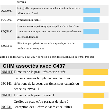
nerveux
Autogreffe de peau totale sur une localisation de surface
QZEA031
inférieure à 10 cm²
FCQL001
Lymphoscintigraphie
Examen anatomopathologique de pièce d'exérèse d'une
ZZQP193
structure anatomique, avec examen des marges nécessitant
un échantillonnage
Détection peropératoire de lésion après injection de
ZZQL010
produit radio-isotopique
Liste de codes CCAM pour C437 générée à partir des statistiques du PMSI français
GHM associés avec C437
09M11T
Tumeurs de la peau, très courte durée
Certains curages lymphonodaux pour des
09C141
affections de la peau, des tissus sous-cutanés ou
des seins, niveau 1
09M111
Tumeurs de la peau, niveau 1
Greffes de peau et/ou parages de plaie à
09C031
l'exception des ulcères cutanés et cellulites,