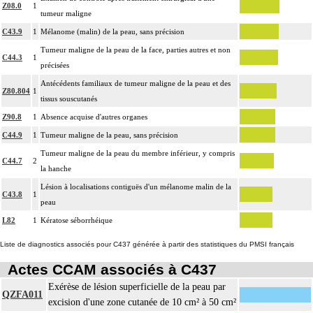
Z08.0
1
tumeur maligne
C43.9
1
Mélanome (malin) de la peau, sans précision
Tumeur maligne de la peau de la face, parties autres et non
C44.3
1
précisées
Antécédents familiaux de tumeur maligne de la peau et des
Z80.804
1
tissus souscutanés
Z90.8
1
Absence acquise d'autres organes
C44.9
1
Tumeur maligne de la peau, sans précision
Tumeur maligne de la peau du membre inférieur, y compris
C44.7
2
la hanche
Lésion à localisations contiguës d'un mélanome malin de la
C43.8
1
peau
L82
1
Kératose séborrhéique
Liste de diagnostics associés pour C437 générée à partir des statistiques du PMSI français
Actes CCAM associés à C437
Exérèse de lésion superficielle de la peau par
QZFA011
excision d'une zone cutanée de 10 cm² à 50 cm²