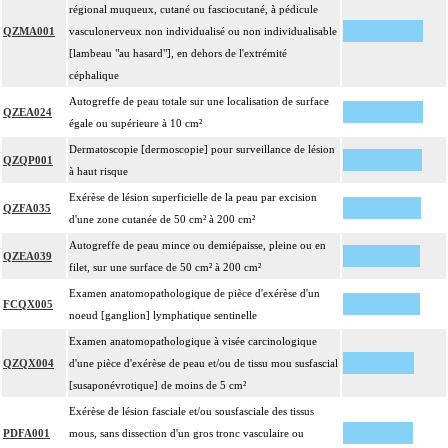
régional muqueux, cutané ou fasciocutané, à pédicule
QZMA001
vasculonerveux non individualisé ou non individualisable
[lambeau "au hasard"], en dehors de l'extrémité
céphalique
Autogreffe de peau totale sur une localisation de surface
QZEA024
égale ou supérieure à 10 cm²
Dermatoscopie [dermoscopie] pour surveillance de lésion
QZQP001
à haut risque
Exérèse de lésion superficielle de la peau par excision
QZFA035
d'une zone cutanée de 50 cm² à 200 cm²
Autogreffe de peau mince ou demiépaisse, pleine ou en
QZEA039
filet, sur une surface de 50 cm² à 200 cm²
Examen anatomopathologique de pièce d'exérèse d'un
FCQX005
noeud [ganglion] lymphatique sentinelle
Examen anatomopathologique à visée carcinologique
QZQX004
d'une pièce d'exérèse de peau et/ou de tissu mou susfascial
[susaponévrotique] de moins de 5 cm²
Exérèse de lésion fasciale et/ou sousfasciale des tissus
PDFA001
mous, sans dissection d'un gros tronc vasculaire ou