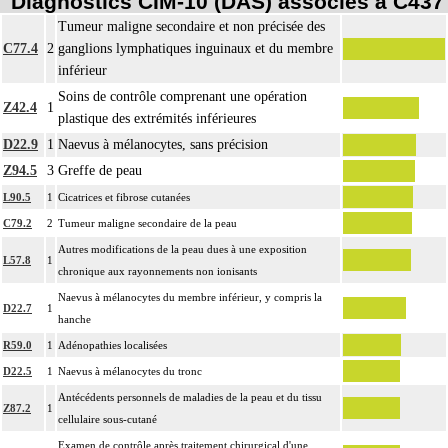
Diagnostics CIM-10 (DAS) associés à C437
Tumeur maligne secondaire et non précisée des
C77.4
2
ganglions lymphatiques inguinaux et du membre
inférieur
Soins de contrôle comprenant une opération
Z42.4
1
plastique des extrémités inférieures
D22.9
1
Naevus à mélanocytes, sans précision
Z94.5
3
Greffe de peau
L90.5
1
Cicatrices et fibrose cutanées
C79.2
2
Tumeur maligne secondaire de la peau
Autres modifications de la peau dues à une exposition
L57.8
1
chronique aux rayonnements non ionisants
Naevus à mélanocytes du membre inférieur, y compris la
D22.7
1
hanche
R59.0
1
Adénopathies localisées
D22.5
1
Naevus à mélanocytes du tronc
Antécédents personnels de maladies de la peau et du tissu
Z87.2
1
cellulaire sous-cutané
Examen de contrôle après traitement chirurgical d'une