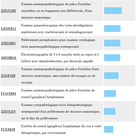
Examen anatomopathologique de pièce d'exérèse
ZZQX188
monobloc ou en fragments non différenciés, d'une
structure anatomique
Examen panendoscopique des voies aérodigestives
GEQE013
supérieures avec trachéoscopie et oesophagoscopie
Prélèvement peropératoire pour examen cytologique
ZZHA001
et/ou anatomopathologique extemporané
Électromyographie de 3 à 6 muscles striés au repos et à
AHQB026
l'effort avec stimulodétection, par électrode aiguille
Examen anatomopathologique de pièce d'exérèse d'une
ZZQP188
structure anatomique, sans examen des marges ou de
recoupe
Examen anatomopathologique de pièce d'exérèse de
FCQX004
noeud [ganglion] lymphatique
Examen cytopathologique et/ou histopathologique
ZZQX119
extemporané d'un prélèvement de structure anatomique,
sur le lieu du prélèvement
Exérèse de noeud [ganglion] lymphatique du cou à visée
FCFA028
thérapeutique, par cervicotomie