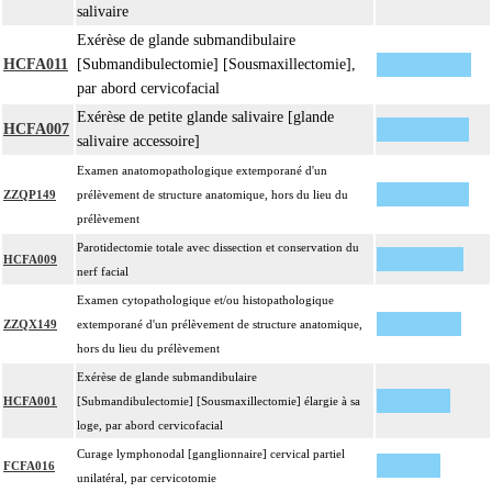
salivaire
Exérèse de glande submandibulaire
HCFA011
[Submandibulectomie] [Sousmaxillectomie],
par abord cervicofacial
Exérèse de petite glande salivaire [glande
HCFA007
salivaire accessoire]
Examen anatomopathologique extemporané d'un
ZZQP149
prélèvement de structure anatomique, hors du lieu du
prélèvement
Parotidectomie totale avec dissection et conservation du
HCFA009
nerf facial
Examen cytopathologique et/ou histopathologique
ZZQX149
extemporané d'un prélèvement de structure anatomique,
hors du lieu du prélèvement
Exérèse de glande submandibulaire
HCFA001
[Submandibulectomie] [Sousmaxillectomie] élargie à sa
loge, par abord cervicofacial
Curage lymphonodal [ganglionnaire] cervical partiel
FCFA016
unilatéral, par cervicotomie