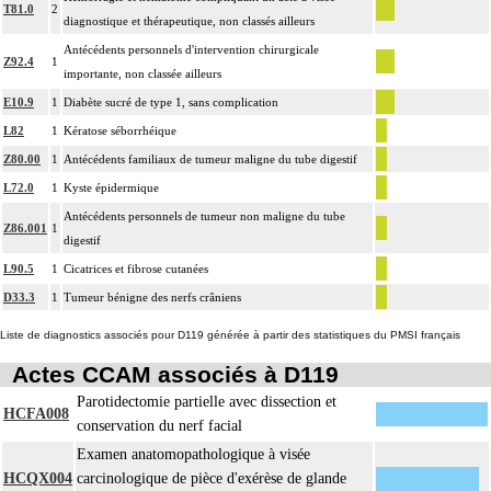
T81.0
2
diagnostique et thérapeutique, non classés ailleurs
Antécédents personnels d'intervention chirurgicale
Z92.4
1
importante, non classée ailleurs
E10.9
1
Diabète sucré de type 1, sans complication
L82
1
Kératose séborrhéique
Z80.00
1
Antécédents familiaux de tumeur maligne du tube digestif
L72.0
1
Kyste épidermique
Antécédents personnels de tumeur non maligne du tube
Z86.001
1
digestif
L90.5
1
Cicatrices et fibrose cutanées
D33.3
1
Tumeur bénigne des nerfs crâniens
Liste de diagnostics associés pour D119 générée à partir des statistiques du PMSI français
Actes CCAM associés à D119
Parotidectomie partielle avec dissection et
HCFA008
conservation du nerf facial
Examen anatomopathologique à visée
HCQX004
carcinologique de pièce d'exérèse de glande