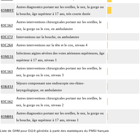
Autres diagnostics portant sur les oreilles, le nez, la gorge ou
03M09T
la bouche, âge supérieur à 17 ans, très courte durée
Autres interventions chirurgicales portant sur les oreilles, le
03C16J
nez, la gorge ou le cou, en ambulatoire
03C17J
Interventions sur la bouche, en ambulatoire
03C264
Autres interventions sur la tête et le cou, niveau 4
Infections aigües sévères des voies aériennes supérieures, âge
03M131
supérieur à 17 ans, niveau 1
Autres interventions chirurgicales portant sur les oreilles, le
03C163
nez, la gorge ou le cou, niveau 3
Séjours comprenant une endoscopie oto-rhino-
03K03J
laryngologique, en ambulatoire
Autres interventions chirurgicales portant sur les oreilles, le
03C162
nez, la gorge ou le cou, niveau 2
Autres diagnostics portant sur les oreilles, le nez, la gorge ou
03M091
la bouche, âge supérieur à 17 ans, niveau 1
Liste de GHM pour D119 générée à partir des statistiques du PMSI français