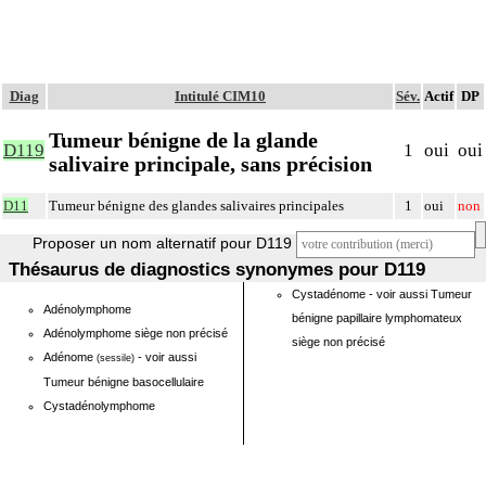
Diag
Intitulé CIM10
Sév.
Actif
DP
Tumeur bénigne de la glande
D119
1
oui
oui
salivaire principale, sans précision
D11
Tumeur bénigne des glandes salivaires principales
1
oui
non
Proposer un nom alternatif pour D119
Thésaurus de diagnostics synonymes pour D119
Cystadénome - voir aussi Tumeur
Adénolymphome
bénigne papillaire lymphomateux
Adénolymphome siège non précisé
siège non précisé
Adénome
- voir aussi
(sessile)
Tumeur bénigne basocellulaire
Cystadénolymphome