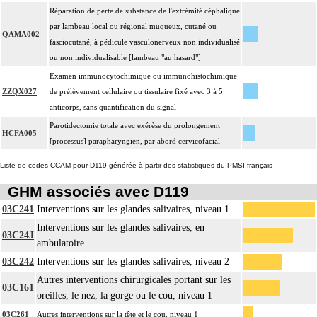
Réparation de perte de substance de l'extrémité céphalique
par lambeau local ou régional muqueux, cutané ou
QAMA002
fasciocutané, à pédicule vasculonerveux non individualisé
ou non individualisable [lambeau "au hasard"]
Examen immunocytochimique ou immunohistochimique
ZZQX027
de prélèvement cellulaire ou tissulaire fixé avec 3 à 5
anticorps, sans quantification du signal
Parotidectomie totale avec exérèse du prolongement
HCFA005
[processus] parapharyngien, par abord cervicofacial
Liste de codes CCAM pour D119 générée à partir des statistiques du PMSI français
GHM associés avec D119
03C241
Interventions sur les glandes salivaires, niveau 1
Interventions sur les glandes salivaires, en
03C24J
ambulatoire
03C242
Interventions sur les glandes salivaires, niveau 2
Autres interventions chirurgicales portant sur les
03C161
oreilles, le nez, la gorge ou le cou, niveau 1
03C261
Autres interventions sur la tête et le cou, niveau 1