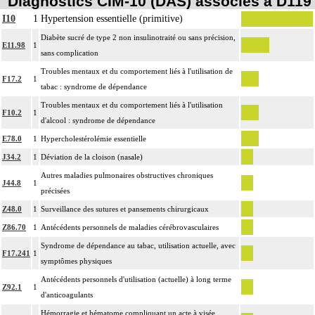
Diagnostics CIM-10 (DAS) associés à D119
I10
1
Hypertension essentielle (primitive)
Diabète sucré de type 2 non insulinotraité ou sans précision,
E11.98
1
sans complication
Troubles mentaux et du comportement liés à l'utilisation de
F17.2
1
tabac : syndrome de dépendance
Troubles mentaux et du comportement liés à l'utilisation
F10.2
1
d'alcool : syndrome de dépendance
E78.0
1
Hypercholestérolémie essentielle
J34.2
1
Déviation de la cloison (nasale)
Autres maladies pulmonaires obstructives chroniques
J44.8
1
précisées
Z48.0
1
Surveillance des sutures et pansements chirurgicaux
Z86.70
1
Antécédents personnels de maladies cérébrovasculaires
Syndrome de dépendance au tabac, utilisation actuelle, avec
F17.241
1
symptômes physiques
Antécédents personnels d'utilisation (actuelle) à long terme
Z92.1
1
d'anticoagulants
Hémorragie et hématome compliquant un acte à visée