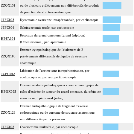
Facturation :
ZZQX151
ou de plusieurs prélèvements non différenciés de produit
un seul acte peut être facturé que l'exérèse soit monobloc ou en fragments non
de ponction de structure anatomique
8.1.9
différenciés par le préleveur, partielle ou totale, pour chaque structure
JJFC003
Kystectomie ovarienne intrapéritonéale, par coelioscopie
anatomique
JJFC006
Salpingectomie totale, par coelioscopie
8
À l'exclusion de : actes concernant la procréation et la grossesse (cf chapitre 09)
Résection du grand omentum [grand épiploon]
HPFA004
Les actes sur la cavité de l'abdomen, par coelioscopie ou par
[Omentectomie], par laparotomie
8
rétropéritonéoscopie incluent l'évacuation de collection intraabdominale
Examen cytopathologique de l'étalement de 2
associée, la toilette péritonéale et/ou la pose de drain.
ZZQX103
prélèvements différenciés de liquide de structure
Les actes sur la cavité de l'abdomen, par abord direct incluent l'évacuation de
anatomique
8
collection intraabdominale associée, la toilette péritonéale et/ou la pose de
Libération de l'uretère sans intrapéritonisation, par
drain.
JCPC002
coelioscopie ou par rétropéritonéoscopie
Examen anatomopathologique à visée carcinologique de
HPQX005
pièce d'exérèse de tumeur du grand omentun, du péritoine
et/ou de repli péritonéal [méso]
Examen histopathologique de fragment d'exérèse
ZZQX123
endoscopique ou de curetage de structure anatomique,
non différenciés par le préleveur
JJFC008
Ovariectomie unilatérale, par coelioscopie