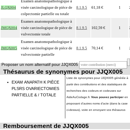
Examen anatomopathologique à
JLQX004
visée carcinologique de pièce de
8.1.9.5
61,18 €
1
colpectomie partielle ou totale
Examen anatomopathologique à
JMQX004
visée carcinologique de pièce de
8.1.9.5
102,59 €
1
vulvectomie totale
Examen anatomopathologique à
JMQX005
visée carcinologique de pièce de
8.1.9.5
70,14 €
1
vulvectomie partielle
Proposer un nom alternatif pour JJQX005
Thésaurus de synonymes pour JJQX005
Liste de synonymes pour JJQX005 générée à
EXAM ANAPATH K PIÈCE
partir des contributions et des statistiques de
PLSRS OVARIECTOMIES
recherches des codeurs et codeuses sur
PARTIELLE & / TOTALE
AideAuCodage.fr.
Vous pouvez participer
en
proposant d'autres noms d'acte (dans la case
ci-dessus), voire en envoyant vos thésaurus
Remboursement de JJQX005