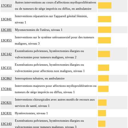
Autres interventions au cours d'affections myéloprolifératives
17C05J
ou de tumeurs de siège imprécis ou diffus, en ambulatoire
Interventions réparatrices sur l'appareil génital féminin,
13C041
niveau 1
13C181
Myomectomies de l'utérus, niveau 1
Interventions sur le système utéroannexiel pour des tumeurs
13C053
malignes, niveau 3
Exentérations pelviennes, hystérectomies élargies ou
13C142
vulvectomies pour tumeurs malignes, niveau 2
Exentérations pelviennes, hystérectomies élargies ou
13C151
vulvectomies pour affections non malignes, niveau 1
13C06J
Interruptions tubaires, en ambulatoire
Interventions majeures pour affections myéloprolifératives ou
17C041
tumeurs de siège imprécis ou diffus, niveau 1
Interventions chirurgicales avec autres motifs de recours aux
23C021
services de santé, niveau 1
13C031
Hystérectomies, niveau 1
Exentérations pelviennes, hystérectomies élargies ou
13C143
vulvectomies pour tumeurs malignes, niveau 3