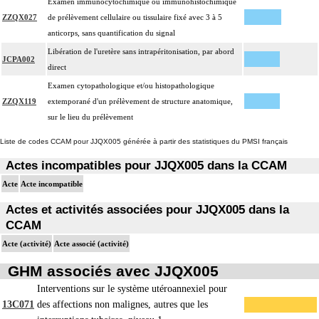
Examen immunocytochimique ou immunohistochimique
ZZQX027
de prélèvement cellulaire ou tissulaire fixé avec 3 à 5
anticorps, sans quantification du signal
Libération de l'uretère sans intrapéritonisation, par abord
JCPA002
direct
Examen cytopathologique et/ou histopathologique
ZZQX119
extemporané d'un prélèvement de structure anatomique,
sur le lieu du prélèvement
Liste de codes CCAM pour JJQX005 générée à partir des statistiques du PMSI français
Actes incompatibles pour JJQX005 dans la CCAM
Acte
Acte incompatible
Actes et activités associées pour JJQX005 dans la
CCAM
Acte (activité)
Acte associé (activité)
GHM associés avec JJQX005
Interventions sur le système utéroannexiel pour
13C071
des affections non malignes, autres que les