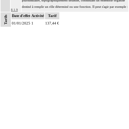
pluritissulaire, topographiquement délimité, constituant un ensemble organisé
destiné à remplir un rôle déterminé ou une fonction. Il peut s'agir par exemple :
8.1.9
d'un organe : estomac, peau, muscle,
Date d'effet
Activité
Tarif
Tarifs
d'une entité concourant à une finalité caractéristique : méninge, séreuse,
01/01/2025
1
137,44 €
d'une région anatomique : médiastin, région rétropéritonéale
Par biopsie, on entend : prélèvement sur une structure anatomique d'un
8.1.9
fragment biopsique ou de fragments biopsiques multiples non distingués les uns
des autres lors du prélèvement.
Par examen anatomopathologique à visée carcinologique, on entend : examen
8.1.9
anatomopathologique de pièce d'exérèse de lésion présumée cancéreuse ou
précancéreuse
Par groupe lymphonodal [ganglionnaire lymphatique], on entend : ensemble
8.1.9
de noeuds [ganglions] lymphatiques non différenciés par le préleveur au cours
d'un curage lymphonodal [ganglionnaire]
Par recoupe, on entend : exérèse supplémentaire effectuée par le préleveur, au-
8.1.9
delà des berges de l'exérèse initiale
Avec ou sans : examen de berge
Par pièce d'exérèse, on entend : exérèse partielle ou totale, monobloc ou en
8.1.9
plusieurs fragments non différenciés par le préleveur, pour chaque structure
anatomique