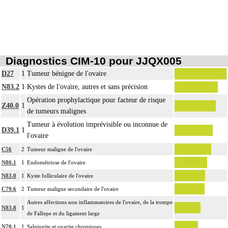
8.1.9
Par berge, on entend : limite de la résection [incision].
Coder éventuellement :
examen anatomopathologique de pièce d'exérèse d'une autre structure
anatomique différenciée par le préleveur
8.1.9
examen anatomopathologique de pièce d'exérèse de groupes lymphonodaux
Diagnostics CIM-10 pour JJQX005
[ganglionnaires lymphatiques] différenciés par le préleveur ou de pièce de
D27
1
Tumeur bénigne de l'ovaire
curage lymphonodal [ganglionnaire]
N83.2
1
Kystes de l'ovaire, autres et sans précision
L'examen histopathologique de fragments d'exérèse inclut : l'échantillonnage, la
Opération prophylactique pour facteur de risque
fixation, l'inclusion, la préparation microscopique avec une coloration standard
Z40.0
1
de tumeurs malignes
à base d'hémalun ou d'hématoxyline-éosine ou de phloxine avec ou sans safran,
Tumeur à évolution imprévisible ou inconnue de
avec ou sans photographie, l'interprétation, les éventuels réexamens aux divers
D39.1
1
l'ovaire
8.1.9
stades de réalisation, le compte rendu, le codage
Avec ou sans : coloration spéciale
C56
2
Tumeur maligne de l'ovaire
coupes sériées
N80.1
1
Endométriose de l'ovaire
empreinte par apposition cellulaire
N83.0
1
Kyste folliculaire de l'ovaire
écrasis cellulaire
C79.6
2
Tumeur maligne secondaire de l'ovaire
L'examen anatomopathologique, inclut : l'examen macroscopique et
8.1.9
Autres affections non inflammatoires de l'ovaire, de la trompe
microscopique de pièce d'exérèse
N83.8
1
de Fallope et du ligament large
L'examen anatomopathologique d'un organe inclut : l'examen du feuillet
8.1.9
N70.1
1
Salpingite et ovarite chroniques