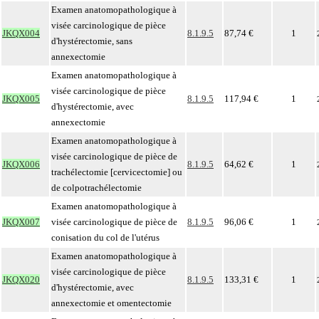
Examen anatomopathologique à
visée carcinologique de pièce
JKQX004
8.1.9.5
87,74 €
1
d'hystérectomie, sans
annexectomie
Examen anatomopathologique à
visée carcinologique de pièce
JKQX005
8.1.9.5
117,94 €
1
d'hystérectomie, avec
annexectomie
Examen anatomopathologique à
visée carcinologique de pièce de
JKQX006
8.1.9.5
64,62 €
1
trachélectomie [cervicectomie] ou
de colpotrachélectomie
Examen anatomopathologique à
JKQX007
visée carcinologique de pièce de
8.1.9.5
96,06 €
1
conisation du col de l'utérus
Examen anatomopathologique à
visée carcinologique de pièce
JKQX020
8.1.9.5
133,31 €
1
d'hystérectomie, avec
annexectomie et omentectomie