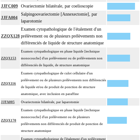
ou sans photographie, l'interprétation, les éventuels réexamens aux divers stades
JJFC009
Ovariectomie bilatérale, par coelioscopie
8.1.9
de réalisation, le compte rendu, le codage
Salpingoovariectomie [Annexectomie], par
Avec ou sans : coloration spéciale
JJFA004
laparotomie
coupes sériées
Examen cytopathologique de l'étalement d'un
empreinte par apposition cellulaire
ZZQX128
prélèvement ou de plusieurs prélèvements non
écrasis cellulaire
différenciés de liquide de structure anatomique
L'examen anatomopathologique à visée carcinologique, inclut : l'examen
Examen cytopathologique en phase liquide [technique
anatomopathologique de lésion cancéreuse de découverte fortuite lors de
ZZQX153
monocouche] d'un prélèvement ou de prélèvements non
8.1.9
l'intervention ou de l'examen anatomopathologique
différenciés de liquide, de structure anatomique
À l'exclusion de : examen anatomopathologique de lésion précancéreuse
de découverte fortuite lors de l'examen anatomopathologique
Examen cytopathologique de culot cellulaire d'un
prélèvement ou de plusieurs prélèvements non différenciés
L'examen cytopathologique d'un prélèvement inclut : la préparation de
ZZQX116
de liquide et/ou de produit de ponction de structure
l'échantillon, sa fixation, la préparation microscopique avec une coloration
anatomique, avec inclusion en paraffine
8.1.9
standard, avec ou sans photographie, l'interprétation, les éventuels réexamens
aux divers stades de réalisation, le compte rendu et le codage
JJFA005
Ovariectomie bilatérale, par laparotomie
Avec ou sans : coloration spéciale
Examen cytopathologique en phase liquide [technique
Facturation :
monocouche] d'un prélèvement ou de plusieurs
ZZQX170
un seul acte peut être facturé que l'exérèse soit monobloc ou en fragments non
prélèvements non différenciés de produit de ponction de
8.1.9
différenciés par le préleveur, partielle ou totale, pour chaque structure
structure anatomique
anatomique
Examen cytopathologique de l'étalement d'un prélèvement