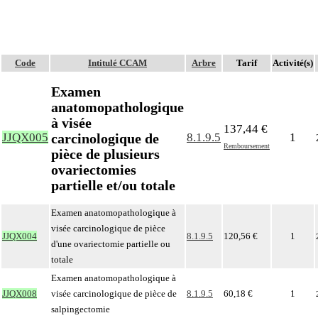
Code
Intitulé CCAM
Arbre
Tarif
Activité(s)
Examen
anatomopathologique
à visée
137,44 €
carcinologique de
JJQX005
8.1.9.5
1
Remboursement
pièce de plusieurs
ovariectomies
partielle et/ou totale
Examen anatomopathologique à
visée carcinologique de pièce
JJQX004
8.1.9.5
120,56 €
1
d'une ovariectomie partielle ou
totale
Examen anatomopathologique à
JJQX008
visée carcinologique de pièce de
8.1.9.5
60,18 €
1
salpingectomie