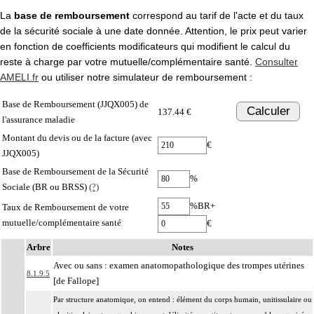
La
base de remboursement
correspond au tarif de l'acte et du taux
de la sécurité sociale à une date donnée. Attention, le prix peut varier
en fonction de coefficients modificateurs qui modifient le calcul du
reste à charge par votre mutuelle/complémentaire santé.
Consulter
AMELI.fr
ou utiliser notre simulateur de remboursement :
Base de Remboursement (JJQX005) de
Calculer
137.44 €
l'assurance maladie
Montant du devis ou de la facture (avec
€
JJQX005)
Base de Remboursement de la Sécurité
%
Sociale (BR ou BRSS)
(?)
%BR+
Taux de Remboursement de votre
mutuelle/complémentaire santé
€
Arbre
Notes
Avec ou sans : examen anatomopathologique des trompes utérines
8.1.9.5
[de Fallope]
Par structure anatomique, on entend : élément du corps humain, unitissulaire ou