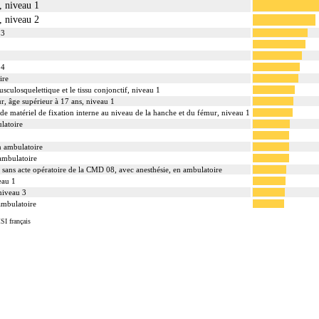
, niveau 1
, niveau 2
 3
 4
ire
usculosquelettique et le tissu conjonctif, niveau 1
ur, âge supérieur à 17 ans, niveau 1
n de matériel de fixation interne au niveau de la hanche et du fémur, niveau 1
ulatoire
en ambulatoire
ambulatoire
e sans acte opératoire de la CMD 08, avec anesthésie, en ambulatoire
eau 1
 niveau 3
 ambulatoire
SI français