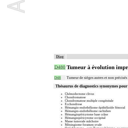
Diag
Tumeur à évolution imprév
D480
D48
Tumeur de sièges autres et non précisé
Thésaurus de diagnostics synonymes pou
Chémodectome clivus
Chondromatose
Chondromatose multiple congénitale
Ecchondrose
Hémangio-endothéliome épithélioïde fémoral
Hémangio-endothéliome rachidien
Hémangiopéricytome base crâne
Hémangiopéricytome occipital
Masse tumorale mâchoire
Méningiome foramen ovale