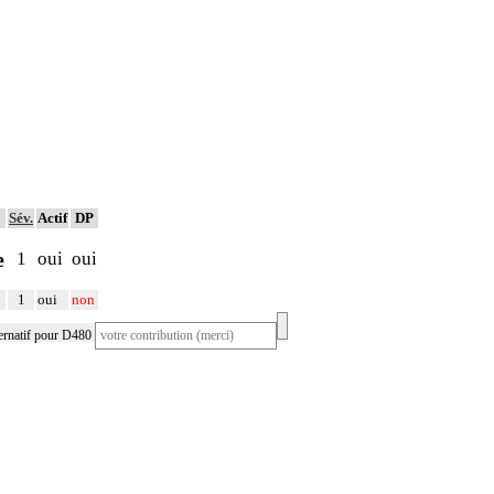
Sév.
Actif
DP
e
1
oui
oui
1
oui
non
ernatif pour D480
avicule
Tumeur crânienne
occygienne
Tumeur crânio-faciale
lonne cervicale
Tumeur D1-D2
lonne lombaire
Tumeur D10
lonne vertébrale
Tumeur D2
rnée tibia
Tumeur D3-D4
rps vertébral
Tumeur desrmoplastique L5
stale
Tumeur diaphysaire fémur
stale droite
Tumeur étage antérieur base crâne
stale gauche
Tumeur ethmoïde
sto-vertébrale
Tumeur ethmoïdo-fronto-orbitaire