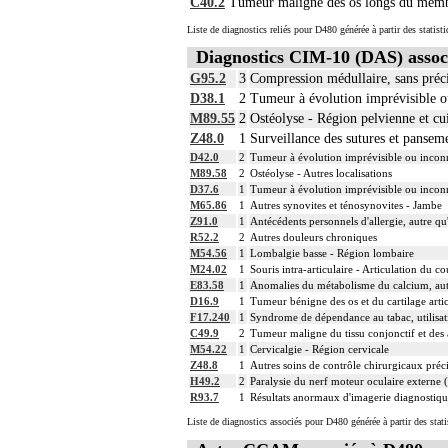
C40.2
Tumeur maligne des os longs du memb
Liste de diagnostics reliés pour D480 générée à partir des statis
Diagnostics CIM-10 (DAS) assoc
G95.2
3
Compression médullaire, sans préc
D38.1
2
Tumeur à évolution imprévisible o
M89.55
2
Ostéolyse - Région pelvienne et cu
Z48.0
1
Surveillance des sutures et pansem
D42.0
2
Tumeur à évolution imprévisible ou incon
M89.58
2
Ostéolyse - Autres localisations
D37.6
1
Tumeur à évolution imprévisible ou inconnue
M65.86
1
Autres synovites et ténosynovites - Jambe
Z91.0
1
Antécédents personnels d'allergie, autre q
R52.2
2
Autres douleurs chroniques
M54.56
1
Lombalgie basse - Région lombaire
M24.02
1
Souris intra-articulaire - Articulation du c
E83.58
1
Anomalies du métabolisme du calcium, autr
D16.9
1
Tumeur bénigne des os et du cartilage artic
F17.240
1
Syndrome de dépendance au tabac, utilisat
C49.9
2
Tumeur maligne du tissu conjonctif et des a
M54.22
1
Cervicalgie - Région cervicale
Z48.8
1
Autres soins de contrôle chirurgicaux préc
H49.2
2
Paralysie du nerf moteur oculaire externe 
R93.7
1
Résultats anormaux d'imagerie diagnostique
Liste de diagnostics associés pour D480 générée à partir des stat