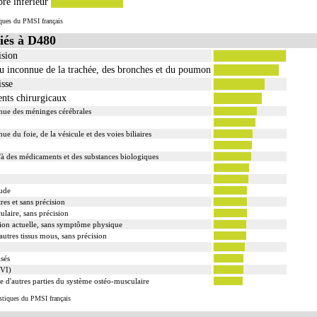
re inférieur
tiques du PMSI français
iés à D480
ision
u inconnue de la trachée, des bronches et du poumon
isse
ents chirurgicaux
nue des méninges cérébrales
 du foie, de la vésicule et des voies biliaires
u'à des médicaments et des substances biologiques
oude
es et sans précision
ulaire, sans précision
ion actuelle, sans symptôme physique
utres tissus mous, sans précision
isés
(VI)
 d'autres parties du système ostéo-musculaire
istiques du PMSI français