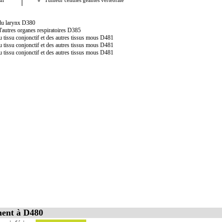
if
Tumeur cellules géantes vertébrale
Tumeur c
 du larynx D380
'autres organes respiratoires D385
 tissu conjonctif et des autres tissus mous D481
 tissu conjonctif et des autres tissus mous D481
 tissu conjonctif et des autres tissus mous D481
ment à D480