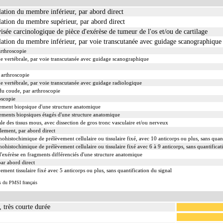
ulation du membre inférieur, par abord direct
ulation du membre supérieur, par abord direct
ée carcinologique de pièce d'exérèse de tumeur de l'os et/ou de cartilage
ulation du membre inférieur, par voie transcutanée avec guidage scanographique
rthroscopie
nne vertébrale, par voie transcutanée avec guidage scanographique
 arthroscopie
ne vertébrale, par voie transcutanée avec guidage radiologique
 du coude, par arthroscopie
oscopie
ment biopsique d'une structure anatomique
ents biopsiques étagés d'une structure anatomique
ale des tissus mous, avec dissection de gros tronc vasculaire et/ou nerveux
ement, par abord direct
ochimique de prélèvement cellulaire ou tissulaire fixé, avec 10 anticorps ou plus, sans quanti
ochimique de prélèvement cellulaire ou tissulaire fixé avec 6 à 9 anticorps, sans quantificati
xérèse en fragments différenciés d'une structure anatomique
r abord direct
t tissulaire fixé avec 5 anticorps ou plus, sans quantification du signal
s du PMSI français
 très courte durée