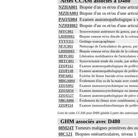
Actes CCAM associés à D480
NZHA001
Biopsie d'un os et/ou d'une artic
MZHA001
Biopsie d'un os et/ou d'une artic
PAQX004
Examen anatomopathologique à vis
NZHH002
Biopsie d'un os et/ou d'une artic
NFFC002
Synovectomie antérieure du genou, par a
LHHH002
Biopsie osseuse et/ou discale de la colo
YYYY115
Guidage scanographique
NFJC001
Nettoyage de l'articulation du genou, par
LHHH003
Biopsie osseuse et/ou discale de la colon
MFPC001
Libération mobilisatrice de l'articulation
MFFC001
Synovectomie totale du coude, par arthr
ZZQP162
Examen anatomopathologique de prélève
ZZQP148
Examen anatomopathologique de prélèvem
PDFA002
Exérèse de lésion fasciale et/ou sousfasci
MDGA004
Évidement d'un os de la main avec combl
ZZQX092
Examen immunocytochimique ou immunohist
ZZQX034
Examen immunocytochimique ou immunohist
ZZQX127
Examen anatomopathologique de pièce d'e
NBGA006
Évidement du fémur avec comblement, pa
ZZQP114
Examen immunohistochimique de prélèvemen
Liste de codes CCAM pour D480 générée à partir des statistique
GHM associés avec D480
08M24T
Tumeurs malignes primitives des os,
08C121
Biopsies ostéoarticulaires, niveau 1