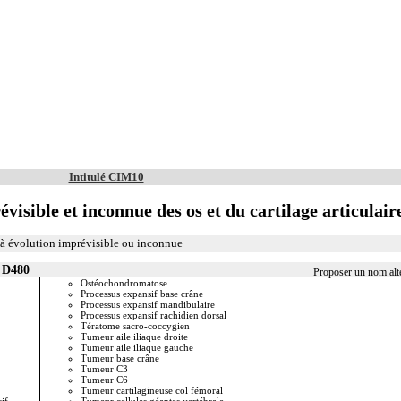
Intitulé CIM10
isible et inconnue des os et du cartilage articulair
s à évolution imprévisible ou inconnue
r D480
Proposer un nom alt
Ostéochondromatose
Tumeur cl
Processus expansif base crâne
Tumeur c
Processus expansif mandibulaire
Tumeur co
Processus expansif rachidien dorsal
Tumeur co
Tératome sacro-coccygien
Tumeur co
Tumeur aile iliaque droite
Tumeur co
Tumeur aile iliaque gauche
Tumeur co
Tumeur base crâne
Tumeur co
Tumeur C3
Tumeur co
Tumeur C6
Tumeur co
Tumeur cartilagineuse col fémoral
Tumeur co