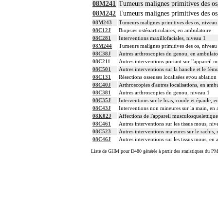
08M241
Tumeurs malignes primitives des os
08M242
Tumeurs malignes primitives des os
08M243
Tumeurs malignes primitives des os, niveau
08C12J
Biopsies ostéoarticulaires, en ambulatoire
08C281
Interventions maxillofaciales, niveau 1
08M244
Tumeurs malignes primitives des os, niveau
08C38J
Autres arthroscopies du genou, en ambulato
08C211
Autres interventions portant sur l'appareil m
08C501
Autres interventions sur la hanche et le fém
08C131
Résections osseuses localisées et/ou ablatio
08C40J
Arthroscopies d'autres localisations, en amb
08C381
Autres arthroscopies du genou, niveau 1
08C35J
Interventions sur le bras, coude et épaule, 
08C43J
Interventions non mineures sur la main, en 
08K02J
Affections de l'appareil musculosquelettiqu
08C461
Autres interventions sur les tissus mous, niv
08C523
Autres interventions majeures sur le rachis,
08C46J
Autres interventions sur les tissus mous, en
Liste de GHM pour D480 générée à partir des statistiques du PM