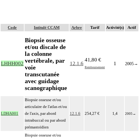
Code
Intitulé CCAM
Arbre
Tarif
Activité(s)
Actif
Biopsie osseuse
et/ou discale de
la colonne
41,80 €
vertébrale, par
LHHH002
12.1.6
1
2005
→
voie
Remboursement
transcutanée
avec guidage
scanographique
Biopsie osseuse et/ou
articulaire de l'atlas et/ou
LDHA001
de l'axis, par abord
12.1.6
254,27 €
1,4
2005
→
intrabuccal ou par abord
prémastoïdien
Biopsie osseuse et/ou