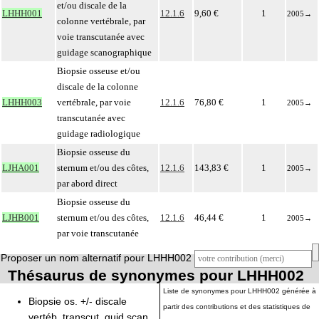
et/ou discale de la
LHHH001
12.1.6
9,60 €
1
2005
→
colonne vertébrale, par
voie transcutanée avec
guidage scanographique
Biopsie osseuse et/ou
discale de la colonne
LHHH003
vertébrale, par voie
12.1.6
76,80 €
1
2005
→
transcutanée avec
guidage radiologique
Biopsie osseuse du
LJHA001
sternum et/ou des côtes,
12.1.6
143,83 €
1
2005
→
par abord direct
Biopsie osseuse du
LJHB001
sternum et/ou des côtes,
12.1.6
46,44 €
1
2005
→
par voie transcutanée
Proposer un nom alternatif pour LHHH002
Thésaurus de synonymes pour LHHH002
Liste de synonymes pour LHHH002 générée à
Biopsie os. +/- discale
partir des contributions et des statistiques de
vertéb. transcut. guid scan