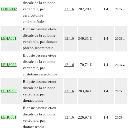
discale de la colonne
LDHA002
vertébrale, par
12.1.6
202,20 €
1,4
2005
→
cervicotomie
antérolatérale
Biopsie osseuse et/ou
discale de la colonne
LEHA001
12.1.6
349,31 €
1,4
2005
→
vertébrale, par thoraco-
phréno-laparotomie
Biopsie osseuse et/ou
discale de la colonne
LEHA002
12.1.6
170,71 €
1,4
2005
→
vertébrale, par
costotransversectomie
Biopsie osseuse et/ou
discale de la colonne
LEHA003
12.1.6
283,04 €
1,4
2005
→
vertébrale, par
thoracotomie
Biopsie osseuse et/ou
discale de la colonne
LEHC001
12.1.6
226,97 €
1,4
2005
→
vertébrale, par
thoracoscopie