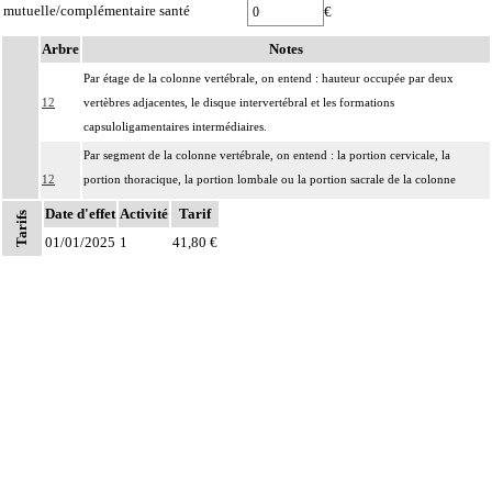
mutuelle/complémentaire santé
€
Arbre
Notes
Par étage de la colonne vertébrale, on entend : hauteur occupée par deux
12
vertèbres adjacentes, le disque intervertébral et les formations
capsuloligamentaires intermédiaires.
Par segment de la colonne vertébrale, on entend : la portion cervicale, la
12
portion thoracique, la portion lombale ou la portion sacrale de la colonne
vertébrale.
Date d'effet
Activité
Tarif
Tarifs
Par exérèse partielle d'un os, on entend :
01/01/2025
1
41,80 €
- exérèse de fragment osseux, sans interruption de la continuité osseuse
Notes
12
- exérèse de lésion osseuse de surface : résection d'exostose ostéogénique,
d'apophysite...
- résection osseuse unicorticale : résection d'ostéome ostéoïde...
L'ostéosynthèse d'une fracture inclut sa réduction simultanée et sa contention
12
par appareillage externe.
L'arthrodèse de la colonne vertébrale inclut l'avivement des surfaces
12
articulaires, la préparation du site et la pose d'un greffon modelé.
Les radiographies, scanographies et remnographies [IRM] d'un segment de la
12
colonne vertébrale incluent l'étude des zones transitionnelles adjacentes.