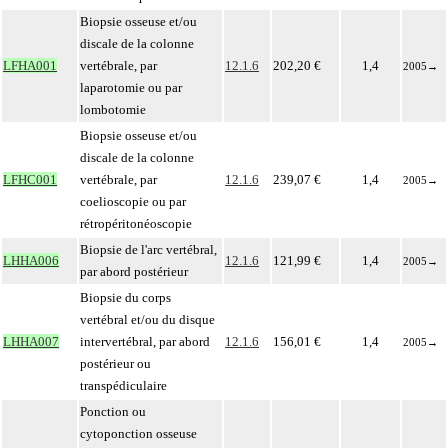
Biopsie osseuse et/ou
discale de la colonne
LFHA001
vertébrale, par
12.1.6
202,20 €
1,4
2005
→
laparotomie ou par
lombotomie
Biopsie osseuse et/ou
discale de la colonne
LFHC001
vertébrale, par
12.1.6
239,07 €
1,4
2005
→
coelioscopie ou par
rétropéritonéoscopie
Biopsie de l'arc vertébral,
LHHA006
12.1.6
121,99 €
1,4
2005
→
par abord postérieur
Biopsie du corps
vertébral et/ou du disque
LHHA007
intervertébral, par abord
12.1.6
156,01 €
1,4
2005
→
postérieur ou
transpédiculaire
Ponction ou
cytoponction osseuse