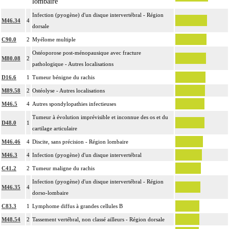
lombaire
Infection (pyogène) d'un disque intervertébral - Région
M46.34
4
dorsale
C90.0
2
Myélome multiple
Ostéoporose post-ménopausique avec fracture
M80.08
2
pathologique - Autres localisations
D16.6
1
Tumeur bénigne du rachis
M89.58
2
Ostéolyse - Autres localisations
M46.5
4
Autres spondylopathies infectieuses
Tumeur à évolution imprévisible et inconnue des os et du
D48.0
1
cartilage articulaire
M46.46
4
Discite, sans précision - Région lombaire
M46.3
4
Infection (pyogène) d'un disque intervertébral
C41.2
2
Tumeur maligne du rachis
Infection (pyogène) d'un disque intervertébral - Région
M46.35
4
dorso-lombaire
C83.3
1
Lymphome diffus à grandes cellules B
M48.54
2
Tassement vertébral, non classé ailleurs - Région dorsale