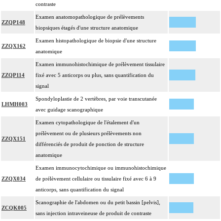
contraste
Examen anatomopathologique de prélèvements
ZZQP148
biopsiques étagés d'une structure anatomique
Examen histopathologique de biopsie d'une structure
ZZQX162
anatomique
Examen immunohistochimique de prélèvement tissulaire
ZZQP114
fixé avec 5 anticorps ou plus, sans quantification du
signal
Spondyloplastie de 2 vertèbres, par voie transcutanée
LHMH003
avec guidage scanographique
Examen cytopathologique de l'étalement d'un
prélèvement ou de plusieurs prélèvements non
ZZQX151
différenciés de produit de ponction de structure
anatomique
Examen immunocytochimique ou immunohistochimique
ZZQX034
de prélèvement cellulaire ou tissulaire fixé avec 6 à 9
anticorps, sans quantification du signal
Scanographie de l'abdomen ou du petit bassin [pelvis],
ZCQK005
sans injection intraveineuse de produit de contraste