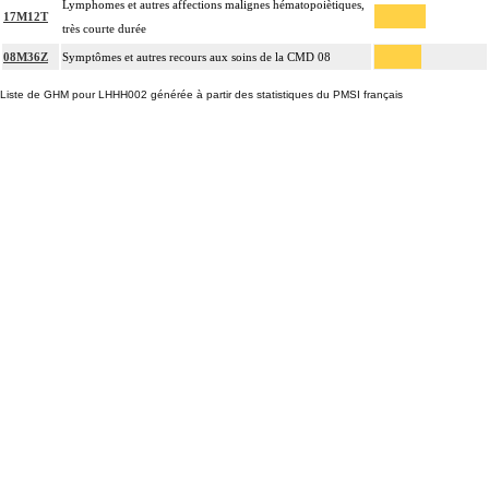
Lymphomes et autres affections malignes hématopoiètiques,
17M12T
très courte durée
08M36Z
Symptômes et autres recours aux soins de la CMD 08
Liste de GHM pour LHHH002 générée à partir des statistiques du PMSI français