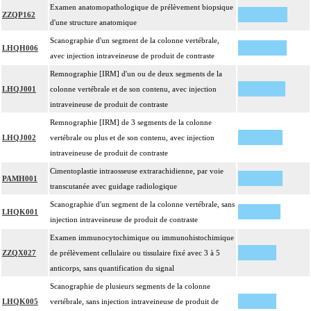
Examen anatomopathologique de prélèvement biopsique
ZZQP162
d'une structure anatomique
Scanographie d'un segment de la colonne vertébrale,
LHQH006
avec injection intraveineuse de produit de contraste
Remnographie [IRM] d'un ou de deux segments de la
LHQJ001
colonne vertébrale et de son contenu, avec injection
intraveineuse de produit de contraste
Remnographie [IRM] de 3 segments de la colonne
LHQJ002
vertébrale ou plus et de son contenu, avec injection
intraveineuse de produit de contraste
Cimentoplastie intraosseuse extrarachidienne, par voie
PAMH001
transcutanée avec guidage radiologique
Scanographie d'un segment de la colonne vertébrale, sans
LHQK001
injection intraveineuse de produit de contraste
Examen immunocytochimique ou immunohistochimique
ZZQX027
de prélèvement cellulaire ou tissulaire fixé avec 3 à 5
anticorps, sans quantification du signal
Scanographie de plusieurs segments de la colonne
LHQK005
vertébrale, sans injection intraveineuse de produit de