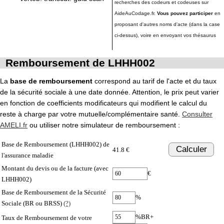
recherches des codeurs et codeuses sur
AideAuCodage.fr.
Vous pouvez participer
en
proposant d'autres noms d'acte (dans la case
ci-dessus), voire en envoyant vos thésaurus
Remboursement de LHHH002
La
base de remboursement
correspond au tarif de l'acte et du taux
de la sécurité sociale à une date donnée. Attention, le prix peut varier
en fonction de coefficients modificateurs qui modifient le calcul du
reste à charge par votre mutuelle/complémentaire santé.
Consulter
AMELI.fr
ou utiliser notre simulateur de remboursement :
Base de Remboursement (LHHH002) de
Calculer
41.8 €
l'assurance maladie
Montant du devis ou de la facture (avec
€
LHHH002)
Base de Remboursement de la Sécurité
%
Sociale (BR ou BRSS)
(?)
%BR+
Taux de Remboursement de votre