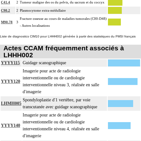
C41.4
2
Tumeur maligne des os du pelvis, du sacrum et du coccyx
C90.2
2
Plasmocytome extra-médullaire
Fracture osseuse au cours de maladies tumorales (C00-D48)
M90.78
3
- Autres localisations
Liste de diagnostics CIM10 pour LHHH002 générée à partir des statistiques du PMSI français
Actes CCAM fréquemment associés à
LHHH002
YYYY115
Guidage scanographique
Imagerie pour acte de radiologie
interventionnelle ou de cardiologie
YYYY120
interventionnelle niveau 3, réalisée en salle
d'imagerie
Spondyloplastie d'1 vertèbre, par voie
LHMH005
transcutanée avec guidage scanographique
Imagerie pour acte de radiologie
interventionnelle ou de cardiologie
YYYY140
interventionnelle niveau 4, réalisée en salle
d'imagerie