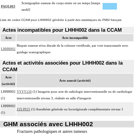
Scintigraphie osseuse du corps entier en un temps [temps
PAQL003
tardif]
Liste de codes CCAM pour LHHH002 générée à partir des statistiques du PMSI français
Actes incompatibles pour LHHH002 dans la CCAM
Acte
Acte incompatible
Biopsie osseuse et/ou discale de la colonne vertébrale, par voie transcutanée avec
LHHH002
guidage scanographique
Actes et activités associées pour LHHH002 dans la
CCAM
Acte
Acte associé (activité)
(activité)
LHHH002
YYYY120
(1) Imagerie pour acte de radiologie interventionnelle ou de cardiologie
(1)
interventionnelle niveau 3, réalisée en salle d'imagerie
LHHH002
ZZLP025
(1) Anesthésie générale ou locorégionale complémentaire niveau 1
(1)
GHM associés avec LHHH002
Fractures pathologiques et autres tumeurs