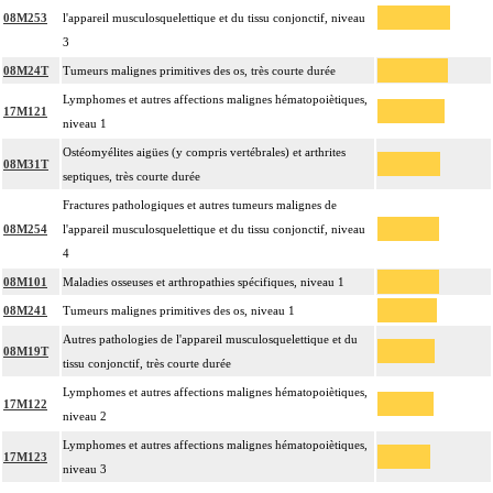
08M253
l'appareil musculosquelettique et du tissu conjonctif, niveau
3
08M24T
Tumeurs malignes primitives des os, très courte durée
Lymphomes et autres affections malignes hématopoiètiques,
17M121
niveau 1
Ostéomyélites aigües (y compris vertébrales) et arthrites
08M31T
septiques, très courte durée
Fractures pathologiques et autres tumeurs malignes de
08M254
l'appareil musculosquelettique et du tissu conjonctif, niveau
4
08M101
Maladies osseuses et arthropathies spécifiques, niveau 1
08M241
Tumeurs malignes primitives des os, niveau 1
Autres pathologies de l'appareil musculosquelettique et du
08M19T
tissu conjonctif, très courte durée
Lymphomes et autres affections malignes hématopoiètiques,
17M122
niveau 2
Lymphomes et autres affections malignes hématopoiètiques,
17M123
niveau 3