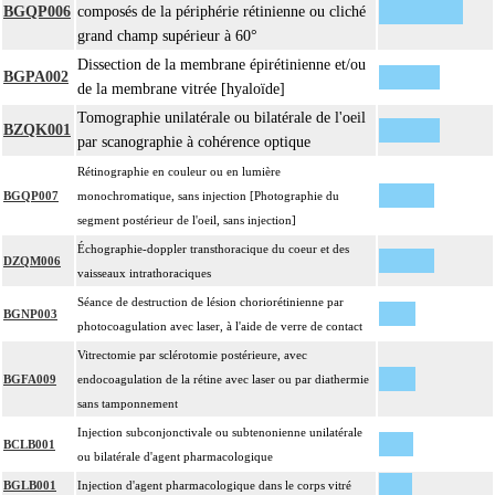
BGQP006
composés de la périphérie rétinienne ou cliché
grand champ supérieur à 60°
Dissection de la membrane épirétinienne et/ou
BGPA002
de la membrane vitrée [hyaloïde]
Tomographie unilatérale ou bilatérale de l'oeil
BZQK001
par scanographie à cohérence optique
Rétinographie en couleur ou en lumière
BGQP007
monochromatique, sans injection [Photographie du
segment postérieur de l'oeil, sans injection]
Échographie-doppler transthoracique du coeur et des
DZQM006
vaisseaux intrathoraciques
Séance de destruction de lésion choriorétinienne par
BGNP003
photocoagulation avec laser, à l'aide de verre de contact
Vitrectomie par sclérotomie postérieure, avec
BGFA009
endocoagulation de la rétine avec laser ou par diathermie
sans tamponnement
Injection subconjonctivale ou subtenonienne unilatérale
BCLB001
ou bilatérale d'agent pharmacologique
BGLB001
Injection d'agent pharmacologique dans le corps vitré