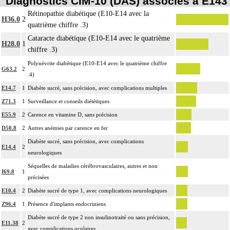
Diagnostics CIM-10 (DAS) associés à E143
Rétinopathie diabétique (E10-E14 avec la
H36.0
2
quatrième chiffre .3)
Cataracte diabétique (E10-E14 avec le quatrième
H28.0
1
chiffre .3)
Polynévrite diabétique (E10-E14 avec le quatrième chiffre
G63.2
2
.4)
E14.7
1
Diabète sucré, sans précision, avec complications multiples
Z71.3
1
Surveillance et conseils diététiques
E55.9
2
Carence en vitamine D, sans précision
D50.8
2
Autres anémies par carence en fer
Diabète sucré, sans précision, avec complications
E14.4
2
neurologiques
Séquelles de maladies cérébrovasculaires, autres et non
I69.8
1
précisées
E10.4
2
Diabète sucré de type 1, avec complications neurologiques
Z96.4
1
Présence d'implants endocriniens
Diabète sucré de type 2 non insulinotraité ou sans précision,
E11.38
2
avec complications oculaires