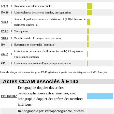
E78.0
1
Hypercholestérolémie essentielle
I70.20
1
Athérosclérose des artères distales, sans gangrène
Glomérulopathie au cours du diabète sucré (E10-E14 avec le
N08.3
2
quatrième chiffre .2)
K59.0
1
Constipation
N18.9
1
Maladie rénale chronique, sans précision
I10
1
Hypertension essentielle (primitive)
Antécédents personnels d'utilisation (actuelle) à long terme
Z92.2
1
d'autres médicaments
Z45.1
1
Ajustement et entretien d'une pompe à perfusion
Liste de diagnostics associés pour E143 générée à partir des statistiques du PMSI français
Actes CCAM associés à E143
Échographie-doppler des artères
cervicocéphaliques extracrâniennes, avec
EBQM002
échographie-doppler des artères des membres
inférieurs
Rétinographie par stéréophotographie, clichés