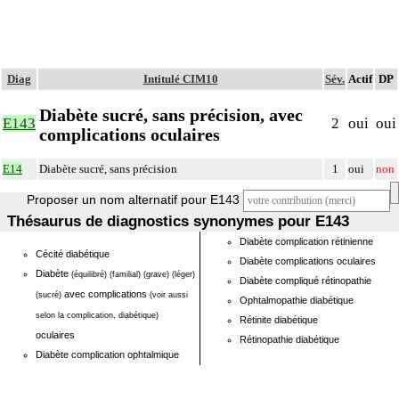
Diag
Intitulé CIM10
Sév.
Actif
DP
Diabète sucré, sans précision, avec
E143
2
oui
oui
complications oculaires
E14
Diabète sucré, sans précision
1
oui
non
Proposer un nom alternatif pour E143
Thésaurus de diagnostics synonymes pour E143
Diabète complication rétinienne
Cécité diabétique
Diabète complications oculaires
Diabète
(équilibré)
(familial)
(grave)
(léger)
Diabète compliqué rétinopathie
avec complications
(sucré)
(voir aussi
Ophtalmopathie diabétique
selon la complication, diabétique)
Rétinite diabétique
oculaires
Rétinopathie diabétique
Diabète complication ophtalmique