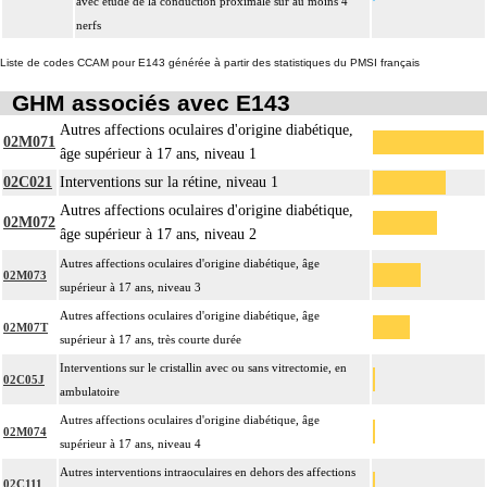
avec étude de la conduction proximale sur au moins 4
nerfs
Liste de codes CCAM pour E143 générée à partir des statistiques du PMSI français
GHM associés avec E143
Autres affections oculaires d'origine diabétique,
02M071
âge supérieur à 17 ans, niveau 1
02C021
Interventions sur la rétine, niveau 1
Autres affections oculaires d'origine diabétique,
02M072
âge supérieur à 17 ans, niveau 2
Autres affections oculaires d'origine diabétique, âge
02M073
supérieur à 17 ans, niveau 3
Autres affections oculaires d'origine diabétique, âge
02M07T
supérieur à 17 ans, très courte durée
Interventions sur le cristallin avec ou sans vitrectomie, en
02C05J
ambulatoire
Autres affections oculaires d'origine diabétique, âge
02M074
supérieur à 17 ans, niveau 4
Autres interventions intraoculaires en dehors des affections
02C111