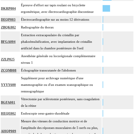
Épreuve d'effort sur tapis roulant ou bicyclette
DKRP004
ergométrique, avec électrocardiographie discontinue
DEQP003
Électrocardiographie sur au moins 12 dérivations
ZBQK002
Radiographie du thorax
Extraction extracapsulaire du cristallin par
BFGA004
phakoémulsification, avec implantation de cristallin
artificiel dans la chambre postérieure de l'oeil
Anesthésie générale ou locorégionale complémentaire
ZZLP025
niveau 1
ZCQM008
Échographie transcutanée de l'abdomen
Supplément pour archivage numérique d'une
YYYY600
mammographie ou d'un examen scanographique ou
remnographique
Vitrectomie par sclérotomie postérieure, sans coagulation
BGFA001
de la rétine
HEQE002
Endoscopie oeso-gastro-duodénale
Mesure des vitesses de conduction motrice et de
l'amplitude des réponses musculaires de 5 nerfs ou plus,
AHQP009