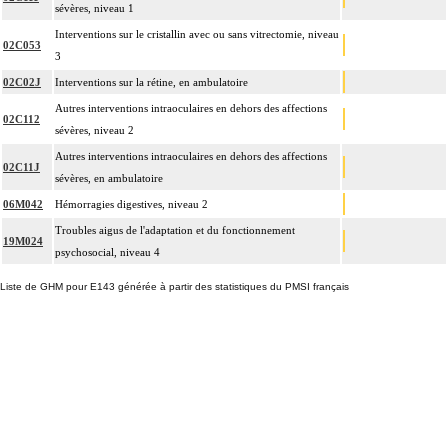
sévères, niveau 1
Interventions sur le cristallin avec ou sans vitrectomie, niveau
02C053
3
02C02J
Interventions sur la rétine, en ambulatoire
Autres interventions intraoculaires en dehors des affections
02C112
sévères, niveau 2
Autres interventions intraoculaires en dehors des affections
02C11J
sévères, en ambulatoire
06M042
Hémorragies digestives, niveau 2
Troubles aigus de l'adaptation et du fonctionnement
19M024
psychosocial, niveau 4
Liste de GHM pour E143 générée à partir des statistiques du PMSI français