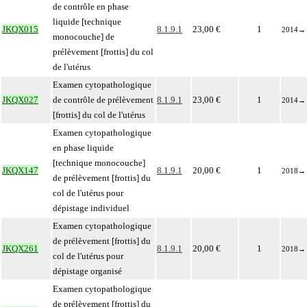
de contrôle en phase
liquide [technique
JKQX015
8.1.9.1
23,00 €
1
2014
→
monocouche] de
prélèvement [frottis] du col
de l'utérus
Examen cytopathologique
JKQX027
de contrôle de prélèvement
8.1.9.1
23,00 €
1
2014
→
[frottis] du col de l'utérus
Examen cytopathologique
en phase liquide
[technique monocouche]
JKQX147
8.1.9.1
20,00 €
1
2018
→
de prélèvement [frottis] du
col de l'utérus pour
dépistage individuel
Examen cytopathologique
de prélèvement [frottis] du
JKQX261
8.1.9.1
20,00 €
1
2018
→
col de l'utérus pour
dépistage organisé
Examen cytopathologique
de prélèvement [frottis] du