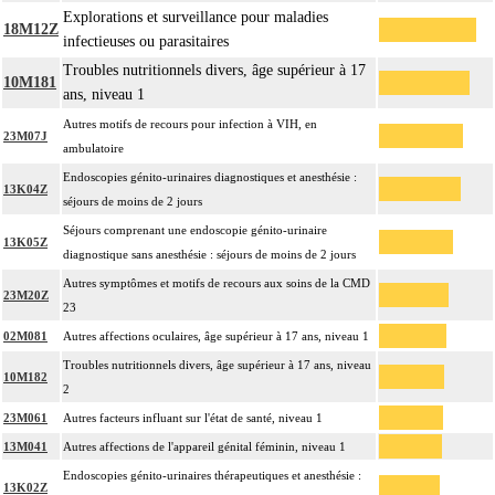
Explorations et surveillance pour maladies
18M12Z
infectieuses ou parasitaires
Troubles nutritionnels divers, âge supérieur à 17
10M181
ans, niveau 1
Autres motifs de recours pour infection à VIH, en
23M07J
ambulatoire
Endoscopies génito-urinaires diagnostiques et anesthésie :
13K04Z
séjours de moins de 2 jours
Séjours comprenant une endoscopie génito-urinaire
13K05Z
diagnostique sans anesthésie : séjours de moins de 2 jours
Autres symptômes et motifs de recours aux soins de la CMD
23M20Z
23
02M081
Autres affections oculaires, âge supérieur à 17 ans, niveau 1
Troubles nutritionnels divers, âge supérieur à 17 ans, niveau
10M182
2
23M061
Autres facteurs influant sur l'état de santé, niveau 1
13M041
Autres affections de l'appareil génital féminin, niveau 1
Endoscopies génito-urinaires thérapeutiques et anesthésie :
13K02Z