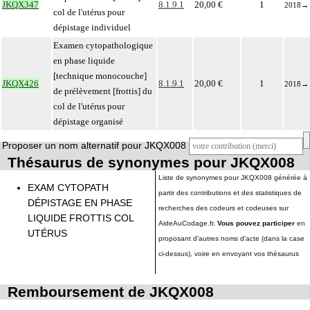
JKQX347
8.1.9.1
20,00 €
1
2018
→
col de l'utérus pour
dépistage individuel
Examen cytopathologique
en phase liquide
[technique monocouche]
JKQX426
8.1.9.1
20,00 €
1
2018
→
de prélèvement [frottis] du
col de l'utérus pour
dépistage organisé
Proposer un nom alternatif pour JKQX008
Thésaurus de synonymes pour JKQX008
Liste de synonymes pour JKQX008 générée à
EXAM CYTOPATH
partir des contributions et des statistiques de
DÉPISTAGE EN PHASE
recherches des codeurs et codeuses sur
LIQUIDE FROTTIS COL
AideAuCodage.fr.
Vous pouvez participer
en
UTÉRUS
proposant d'autres noms d'acte (dans la case
ci-dessus), voire en envoyant vos thésaurus
Remboursement de JKQX008