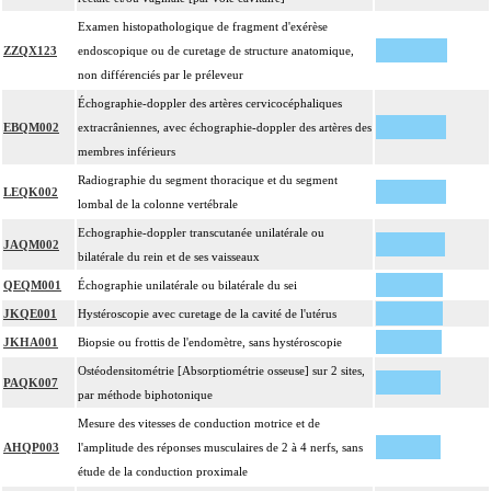
Examen histopathologique de fragment d'exérèse
Facturation :
ZZQX123
endoscopique ou de curetage de structure anatomique,
un seul acte peut être facturé que l'exérèse soit monobloc ou en fragments non
8.1.9
non différenciés par le préleveur
différenciés par le préleveur, partielle ou totale, pour chaque structure
anatomique
Échographie-doppler des artères cervicocéphaliques
EBQM002
extracrâniennes, avec échographie-doppler des artères des
8
À l'exclusion de : actes concernant la procréation et la grossesse (cf chapitre 09)
membres inférieurs
Les actes sur la cavité de l'abdomen, par coelioscopie ou par
Radiographie du segment thoracique et du segment
8
rétropéritonéoscopie incluent l'évacuation de collection intraabdominale
LEQK002
lombal de la colonne vertébrale
associée, la toilette péritonéale et/ou la pose de drain.
Echographie-doppler transcutanée unilatérale ou
Les actes sur la cavité de l'abdomen, par abord direct incluent l'évacuation de
JAQM002
bilatérale du rein et de ses vaisseaux
8
collection intraabdominale associée, la toilette péritonéale et/ou la pose de
drain.
QEQM001
Échographie unilatérale ou bilatérale du sei
JKQE001
Hystéroscopie avec curetage de la cavité de l'utérus
JKHA001
Biopsie ou frottis de l'endomètre, sans hystéroscopie
Ostéodensitométrie [Absorptiométrie osseuse] sur 2 sites,
PAQK007
par méthode biphotonique
Mesure des vitesses de conduction motrice et de
AHQP003
l'amplitude des réponses musculaires de 2 à 4 nerfs, sans
étude de la conduction proximale