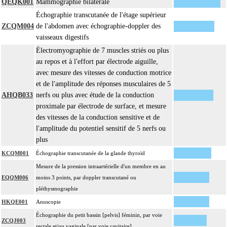
QEQK001
Mammographie bilatérale
ou sans photographie, l'interprétation, les éventuels réexamens aux divers stades
Échographie transcutanée de l'étage supérieur
8.1.9
de réalisation, le compte rendu, le codage
ZCQM004
de l'abdomen avec échographie-doppler des
Avec ou sans : coloration spéciale
vaisseaux digestifs
coupes sériées
Électromyographie de 7 muscles striés ou plus
empreinte par apposition cellulaire
au repos et à l'effort par électrode aiguille,
écrasis cellulaire
avec mesure des vitesses de conduction motrice
L'examen anatomopathologique à visée carcinologique, inclut : l'examen
et de l'amplitude des réponses musculaires de 5
anatomopathologique de lésion cancéreuse de découverte fortuite lors de
AHQB033
nerfs ou plus avec étude de la conduction
8.1.9
l'intervention ou de l'examen anatomopathologique
proximale par électrode de surface, et mesure
À l'exclusion de : examen anatomopathologique de lésion précancéreuse
des vitesses de la conduction sensitive et de
de découverte fortuite lors de l'examen anatomopathologique
l'amplitude du potentiel sensitif de 5 nerfs ou
L'examen cytopathologique d'un prélèvement inclut : la préparation de
plus
l'échantillon, sa fixation, la préparation microscopique avec une coloration
KCQM001
Échographie transcutanée de la glande thyroïd
8.1.9
standard, avec ou sans photographie, l'interprétation, les éventuels réexamens
Mesure de la pression intraartérielle d'un membre en au
aux divers stades de réalisation, le compte rendu et le codage
EQQM006
moins 3 points, par doppler transcutané ou
Avec ou sans : coloration spéciale
pléthysmographie
Facturation :
HKQE001
Anuscopie
un seul acte peut être facturé que l'exérèse soit monobloc ou en fragments non
8.1.9
Échographie du petit bassin [pelvis] féminin, par voie
différenciés par le préleveur, partielle ou totale, pour chaque structure
ZCQJ003
rectale et/ou vaginale [par voie cavitaire]
anatomique