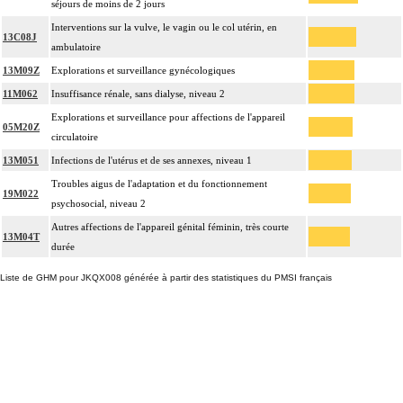
séjours de moins de 2 jours
Interventions sur la vulve, le vagin ou le col utérin, en
13C08J
ambulatoire
13M09Z
Explorations et surveillance gynécologiques
11M062
Insuffisance rénale, sans dialyse, niveau 2
Explorations et surveillance pour affections de l'appareil
05M20Z
circulatoire
13M051
Infections de l'utérus et de ses annexes, niveau 1
Troubles aigus de l'adaptation et du fonctionnement
19M022
psychosocial, niveau 2
Autres affections de l'appareil génital féminin, très courte
13M04T
durée
Liste de GHM pour JKQX008 générée à partir des statistiques du PMSI français