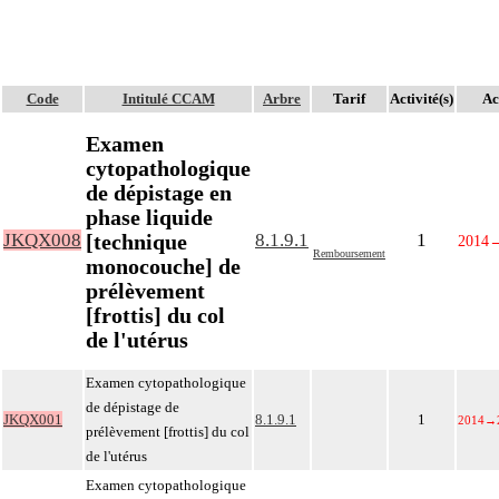
Code
Intitulé CCAM
Arbre
Tarif
Activité(s)
Ac
Examen
cytopathologique
de dépistage en
phase liquide
[technique
JKQX008
8.1.9.1
1
2014
Remboursement
monocouche] de
prélèvement
[frottis] du col
de l'utérus
Examen cytopathologique
de dépistage de
JKQX001
8.1.9.1
1
2014
→
prélèvement [frottis] du col
de l'utérus
Examen cytopathologique