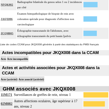
Radiographie bilatérale du genou selon 1 ou 2 incidences
NFQK002
par côté
Examen histopathologique de biopsie de rein avec
JAQX006
coloration spéciale pour diagnostic d'affection non
carcinologique
Échographie transcutanée de l'abdomen, avec
ZCQM005
échographie transcutanée du petit bassin [pelvis
Liste de codes CCAM pour JKQX008 générée à partir des statistiques du PMSI français
Actes incompatibles pour JKQX008 dans la CCAM
Acte
Acte incompatible
Actes et activités associées pour JKQX008 dans la
CCAM
Acte (activité)
Acte associé (activité)
GHM associés avec JKQX008
11M171
Surveillances de greffes de rein, niveau 1
Autres affections oculaires, âge supérieur à 17
02M082
ans, niveau 2