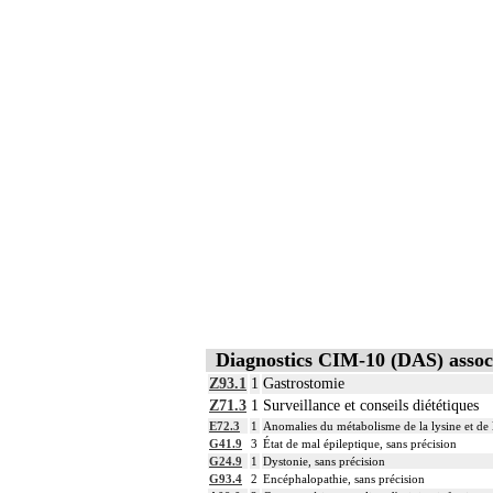
Diagnostics CIM-10 (DAS) assoc
Z93.1
1
Gastrostomie
Z71.3
1
Surveillance et conseils diététiques
E72.3
1
Anomalies du métabolisme de la lysine et de 
G41.9
3
État de mal épileptique, sans précision
G24.9
1
Dystonie, sans précision
G93.4
2
Encéphalopathie, sans précision