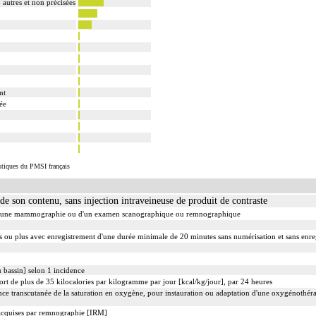
, autres et non précisées
nt
tée
istiques du PMSI français
 son contenu, sans injection intraveineuse de produit de contraste
d'une mammographie ou d'un examen scanographique ou remnographique
s ou plus avec enregistrement d'une durée minimale de 20 minutes sans numérisation et sans enr
 bassin] selon 1 incidence
rt de plus de 35 kilocalories par kilogramme par jour [kcal/kg/jour], par 24 heures
ce transcutanée de la saturation en oxygène, pour instauration ou adaptation d'une oxygénothérap
 acquises par remnographie [IRM]