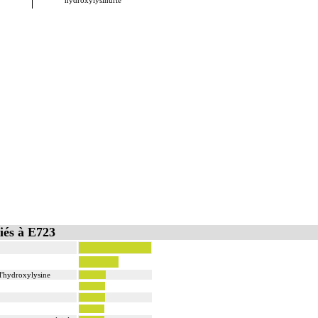
hydroxylysinurie
iés à E723
l'hydroxylysine