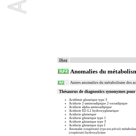
Diag
Anomalies du métabolisme
E723
E72
Autres anomalies du métabolisme des a
Thésaurus de diagnostics synonymes pour
Acidémie glutarique type 3
Acidurie 2-aminoadipique 2-oxoadipique
Acidurie alpha-aminoadipique
Acidurie D2-L2 hydroxyglutarique
Acidurie glutarique
Acidurie glutarique type 1
Acidurie glutarique type 3
Acidurie glutarique type I
Anomalie
métabolis
(congénitale)
(type non précisé)
hydroxylysine
(congénitale)