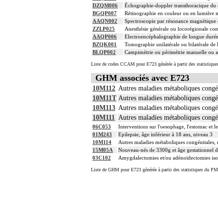
DZQM006
Échographie-doppler transthoracique du c
BGQP007
Rétinographie en couleur ou en lumière m
AAQN002
Spectroscopie par résonance magnétique c
ZZLP025
Anesthésie générale ou locorégionale co
AAQP006
Electroencéphalographie de longue durée 
BZQK001
Tomographie unilatérale ou bilatérale de 
BLQP002
Campimétrie ou périmétrie manuelle ou a
Liste de codes CCAM pour E723 générée à partir des statistique
GHM associés avec E723
10M112
Autres maladies métaboliques congén
10M11T
Autres maladies métaboliques congén
10M113
Autres maladies métaboliques congén
10M111
Autres maladies métaboliques congén
06C053
Interventions sur l'oesophage, l'estomac et 
01M243
Epilepsie, âge inférieur à 18 ans, niveau 3
10M114
Autres maladies métaboliques congénitales, 
15M05A
Nouveau-nés de 3300g et âge gestationnel de
03C102
Amygdalectomies et/ou adénoïdectomies isolé
Liste de GHM pour E723 générée à partir des statistiques du PM