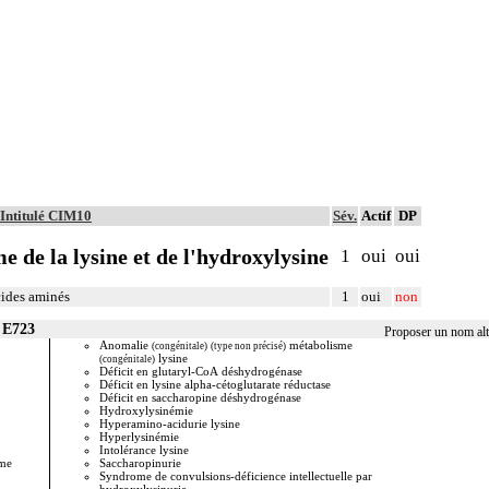
Intitulé CIM10
Sév.
Actif
DP
 de la lysine et de l'hydroxylysine
1
oui
oui
cides aminés
1
oui
non
 E723
Proposer un nom alt
Anomalie
métabolisme
Trouble d
(congénitale)
(type non précisé)
lysine
hydroxyl
(congénitale)
Déficit en glutaryl-CoA déshydrogénase
Déficit en lysine alpha-cétoglutarate réductase
Liste de synonymes po
statistiques de reche
Déficit en saccharopine déshydrogénase
Vous pouvez partici
Hydroxylysinémie
la case ci-dessus), v
Hyperamino-acidurie lysine
temps lors de vos proc
Hyperlysinémie
merci !
Intolérance lysine
me
Saccharopinurie
Syndrome de convulsions-déficience intellectuelle par