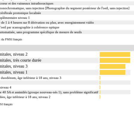
oeur et des vaisseaux intrathoraciques
onochromatique, sans injection [Photographie du segment postérieur de l'oeil, sans injection]
érébrale protonique localisée
mplémentaire niveau 1
de 1 à 4 heures sur 8 dérivation ou plus, avec enregistrement vidéo
l'oeil par scanographie à cohérence optique
utomatisée, sans programme spécifique de mesure de seuils
s du PMSI français
itales, niveau 2
itales, très courte durée
itales, niveau 3
itales, niveau 1
le duodénum, âge inférieur à 18 ans, niveau 3
niveau 4
 40 SA et assimilés (groupe nouveau-nés 1), sans problème significatif
es, âge inférieur à 18 ans, niveau 2
SI français