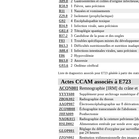
A09.0
2
Gastroentérites et colites d'origine infectieuse
R50.9
1
Fièvre, sans précision
R11
1
Nausées et vomissements
Z29.0
2
Isolement (prophylactique)
G92
4
Encéphalopathie toxique
B34.9
1
Infection virale, sans précision
G82.4
2
Tétraplégie spastique
B37.2
3
Candidose de la peau et des ongles
F83
1
Troubles spécifiques mixtes du développeme
R63.3
1
Difficultés nutritionnelles et nutrition inadap
A08.4
1
Infections intestinales virales, sans précision
E86
2
Hypovolémie
R63.0
2
Anorexie
G93.6
2
Oedème cérébral
Liste de diagnostics associés pour E723 générée à partir des stat
Actes CCAM associés à E723
ACQN001
Remnographie [IRM] du crâne et de
YYYY600
Supplément pour archivage numérique 
ZBQK002
Radiographie du thorax
AAQP007
Électroencéphalographie sur 8 dérivation
ZCQM008
Échographie transcutanée de l'abdomen
JHFA009
Posthectomie
NAQK015
Radiographie de la ceinture pelvienne [du
HSLD002
Alimentation entérale par sonde avec appo
Réglage du débit d'oxygène par surveillan
GLQP001
par 24 heures
ZZQN002
Restitution tridimensionnelle des images