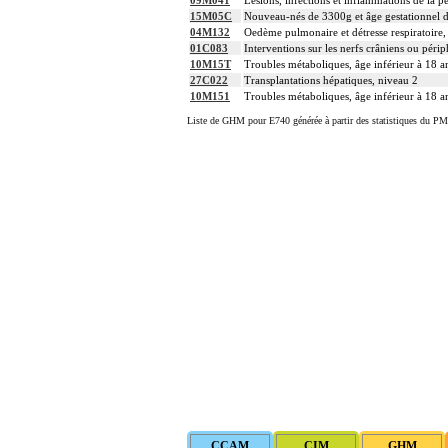
15M05C
Nouveau-nés de 3300g et âge gestationnel d
04M132
Oedème pulmonaire et détresse respiratoire,
01C083
Interventions sur les nerfs crâniens ou péri
10M15T
Troubles métaboliques, âge inférieur à 18 an
27C022
Transplantations hépatiques, niveau 2
10M151
Troubles métaboliques, âge inférieur à 18 a
Liste de GHM pour E740 générée à partir des statistiques du PM