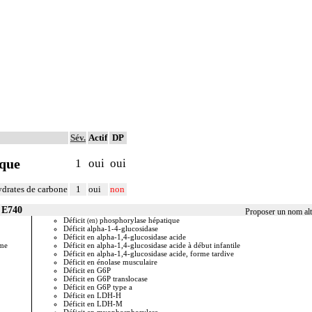
Sév.
Actif
DP
ique
1
oui
oui
drates de carbone
1
oui
non
 E740
Proposer un nom alt
Déficit
phosphorylase hépatique
Déficit e
(en)
Déficit alpha-1-4-glucosidase
Déficit e
Déficit en alpha-1,4-glucosidase acide
Dextrinos
me
Déficit en alpha-1,4-glucosidase acide à début infantile
Dextrinos
Déficit en alpha-1,4-glucosidase acide, forme tardive
Forbes, m
Déficit en énolase musculaire
Gierke
(v
Déficit en G6P
Glycogén
Déficit en G6P translocase
Glycogén
Déficit en G6P type a
Glycogéno
Déficit en LDH-H
normale
Déficit en LDH-M
Glycogén