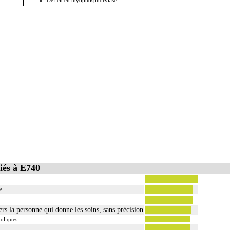
Déficit en myophosphorylase
Glycogén
iés à E740
e
rs la personne qui donne les soins, sans précision
oliques