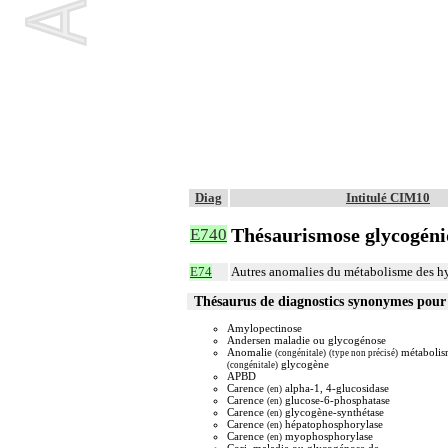
Diag
Intitulé CIM10
Thésaurismose glycogén
E740
E74
Autres anomalies du métabolisme des hy
Thésaurus de diagnostics synonymes pour
Amylopectinose
Andersen maladie ou glycogénose
Anomalie
métabolis
(congénitale)
(type non précisé)
glycogène
(congénitale)
APBD
Carence
alpha-1, 4-glucosidase
(en)
Carence
glucose-6-phosphatase
(en)
Carence
glycogène-synthétase
(en)
Carence
hépatophosphorylase
(en)
Carence
myophosphorylase
(en)