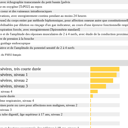
vec échographie transcutanée du petit bassin [pelvis
elle en oxygène [TcPO2] au repos
coeur et des vaisseaux intrathoraciques
ivations, avec enregistrement continu pendant au moins 24 heures
use] du corps entier par méthode biphotonique, pour affection osseuse autre que constitutionnel
isables par dilution ou rinçage d'un gaz indicateur, au cours d'une épreuve fonctionnelle respi
l'expiration forcée, avec enregistrement [Spirométrie standard]
e et de l'amplitude des réponses musculaires de 2 à 4 nerfs, avec étude de la conduction proxima
re de pression à la bouche
c guidage endoscopique
tive et de l'amplitude du potentiel sensitif de 2 à 4 nerfs
s du PMSI français
sévères, très courte durée
sévères, niveau 1
sévères, niveau 2
sévères, niveau 3
, niveau 4
courte durée
tème respiratoire, niveau 4
 veines porte ou cave pour affections non malignes, niveau 2
 niveau 3
u tube digestif, âge supérieur à 17 ans, niveau 2
au et des tissus souscutanés, âge inférieur à 18 ans, niveau 1