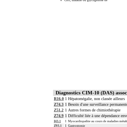
Cori, maladie ou glycogénose de
Diagnostics CIM-10 (DAS) assoc
R16.0
1
Hépatomégalie, non classée ailleurs
Z74.3
1
Besoin d'une surveillance permanent
Z51.2
1
Autres formes de chimiothérapie
Z74.9
1
Difficulté liée à une dépendance enve
I43.1
1
Myocardiopathie au cours de maladies métab
Z93.1
1
Gastrostomie