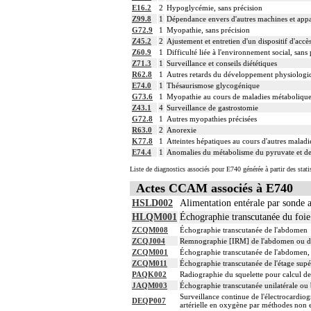
E16.2
2
Hypoglycémie, sans précision
Z99.8
1
Dépendance envers d'autres machines et appar
G72.9
1
Myopathie, sans précision
Z45.2
2
Ajustement et entretien d'un dispositif d'accè
Z60.9
1
Difficulté liée à l'environnement social, sans
Z71.3
1
Surveillance et conseils diététiques
R62.8
1
Autres retards du développement physiologi
E74.0
1
Thésaurismose glycogénique
G73.6
1
Myopathie au cours de maladies métaboliqu
Z43.1
4
Surveillance de gastrostomie
G72.8
1
Autres myopathies précisées
R63.0
2
Anorexie
K77.8
1
Atteintes hépatiques au cours d'autres maladie
E74.4
1
Anomalies du métabolisme du pyruvate et de
Liste de diagnostics associés pour E740 générée à partir des stat
Actes CCAM associés à E740
HSLD002
Alimentation entérale par sonde a
HLQM001
Échographie transcutanée du foie 
ZCQM008
Échographie transcutanée de l'abdomen
ZCQJ004
Remnographie [IRM] de l'abdomen ou du pe
ZCQM001
Échographie transcutanée de l'abdomen, 
ZCQM011
Échographie transcutanée de l'étage supé
PAQK002
Radiographie du squelette pour calcul de 
JAQM003
Échographie transcutanée unilatérale ou b
Surveillance continue de l'électrocardiogr
DEQP007
artérielle en oxygène par méthodes non e