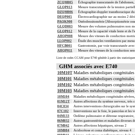
ZCQM005
Échographie transcutanée de l'abdomen, a
GLQP013
Mesure transcutanée de la tension parti
DZQM006
Échographie-doppler transthoracique du 
DEQP005
Électrocardiographie sur au moins 2 dér
PAQK900
Ostéodensitométrie [Absorptiométrie osse
GLQD003
Mesure des volumes pulmonaires non mobil
GLQP012
Mesure de la capacité vitale lente et de 
AHQP008
Mesure des vitesses de conduction motric
LLQP002
Étude des muscles ventilatoires par mesu
HFCB001
Gastrostomie, par voie transcutanée ave
AHQP011
Mesure des vitesses de la conduction sensi
Liste de codes CCAM pour E740 générée à partir des statistique
GHM associés avec E740
10M10T
Maladies métaboliques congénitales 
10M101
Maladies métaboliques congénitales 
10M102
Maladies métaboliques congénitales 
10M103
Maladies métaboliques congénitales 
10M104
Maladies métaboliques congénitales sévères
01M12T
Autres affections du système nerveux, très 
04C034
Autres interventions chirurgicales sur le sys
07C102
Interventions sur le foie, le pancréas et les
04M133
Oedème pulmonaire et détresse respiratoire,
06M032
Autres gastroentérites et maladies diverses d
07M042
Autres affections hépatiques, niveau 2
10M084
Acidocétose et coma diabétique, niveau 4
09M041
Lésions, infections et inflammations de la pe