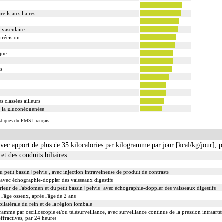
eils auxiliaires
s vasculaire
 précision
que
es
s classées ailleurs
 la gluconéogenèse
istiques du PMSI français
vec apport de plus de 35 kilocalories par kilogramme par jour [kcal/kg/jour], 
et des conduits biliaires
tit bassin [pelvis], avec injection intraveineuse de produit de contraste
avec échographie-doppler des vaisseaux digestifs
rieur de l'abdomen et du petit bassin [pelvis] avec échographie-doppler des vaisseaux digestifs
l'âge osseux, après l'âge de 2 ans
ilatérale du rein et de la région lombale
amme par oscilloscopie et/ou télésurveillance, avec surveillance continue de la pression intraartéri
ffractives, par 24 heures